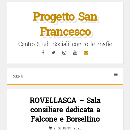
Vai
al
Progetto San
contenuto
Francesco
Centro Studi Sociali contro le mafie
Facebook
Twitter
Instagram
YouTube
Email
MENU
ROVELLASCA – Sala
consiliare dedicata a
Falcone e Borsellino
9 GIUGNO 2023