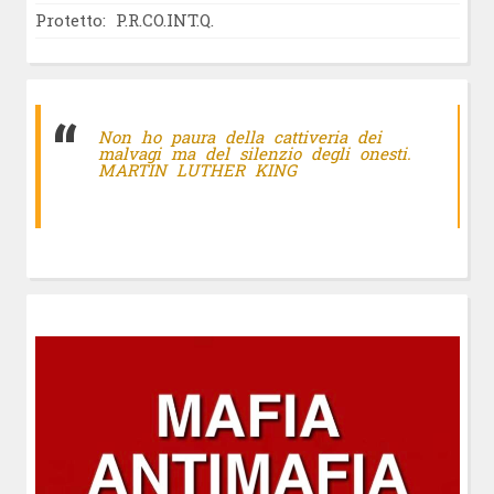
Protetto: P.R.CO.INT.Q.
Non ho paura della cattiveria dei
malvagi ma del silenzio degli onesti.
MARTIN LUTHER KING