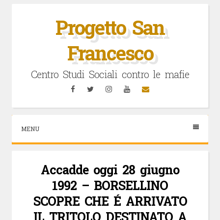
Vai
al
Progetto San
contenuto
Francesco
Centro Studi Sociali contro le mafie
Facebook
Twitter
Instagram
YouTube
Email
MENU
Accadde oggi 28 giugno
1992 – BORSELLINO
SCOPRE CHE É ARRIVATO
IL TRITOLO DESTINATO A