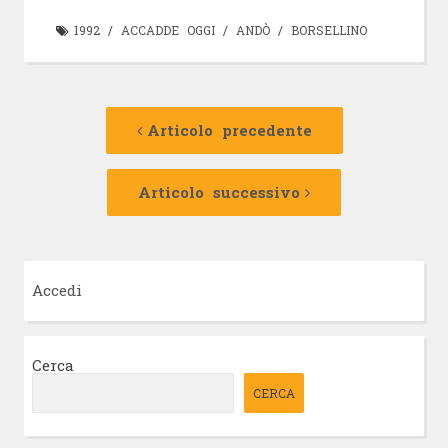
1992
/
ACCADDE OGGI
/
ANDÒ
/
BORSELLINO
Navigazione
Articolo
precedente:
Articolo precedente
articolo
Articolo
successivo:
Articolo successivo
Accedi
Cerca
CERCA