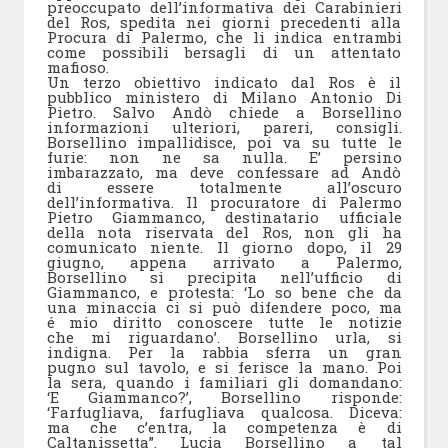
preoccupato dell’informativa dei Carabinieri
del Ros, spedita nei giorni precedenti alla
Procura di Palermo, che li indica entrambi
come possibili bersagli di un attentato
mafioso.
Un terzo obiettivo indicato dal Ros è il
pubblico ministero di Milano Antonio Di
Pietro. Salvo Andò chiede a Borsellino
informazioni ulteriori, pareri, consigli.
Borsellino impallidisce, poi va su tutte le
furie: non ne sa nulla. E’ persino
imbarazzato, ma deve confessare ad Andò
di essere totalmente all’oscuro
dell’informativa. Il procuratore di Palermo
Pietro Giammanco, destinatario ufficiale
della nota riservata del Ros, non gli ha
comunicato niente. Il giorno dopo, il 29
giugno, appena arrivato a Palermo,
Borsellino si precipita nell’ufficio di
Giammanco, e protesta: ‘Lo so bene che da
una minaccia ci si può difendere poco, ma
é mio diritto conoscere tutte le notizie
che mi riguardano’. Borsellino urla, si
indigna. Per la rabbia sferra un gran
pugno sul tavolo, e si ferisce la mano. Poi
la sera, quando i familiari gli domandano:
‘E Giammanco?’, Borsellino risponde:
‘Farfugliava, farfugliava qualcosa. Diceva:
ma che c’entra, la competenza è di
Caltanissetta”. Lucia Borsellino a tal