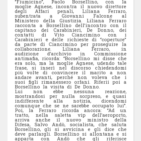
“Fiumicino”, Paolo Borsellino, con la
moglie Agnese, incontra il nuovo direttore
degli Affari penali, Liliana Ferraro,
subentrata a Giovanni Falcone al
Ministero della Giustizia. Liliana Ferraro
racconta a Borsellino dell’incontro con il
capitano dei Carabinieri, De Donno, dei
contatti di Vito Ciancimino con i
Carabinieri e delle richieste di “coperture”
da parte di Ciancimino per proseguire la
collaborazione. Liliana Ferraro, in
audizione d’archivio in Commissione
antimafia, ricorda: “Borsellino mi disse che
era solo, ma la moglie Agnese, udendo tale
frase, si inserì nel discorso chiedendomi
più volte di convincere il marito a non
andare avanti, perché non voleva che i
suoi figli rimanessero orfani. Riferii poi a
Borsellino la visita di De Donno.
Lui non ebbe nessuna reazione,
mostrandosi per nulla sorpreso, e quasi
indifferente alla notizia, dicendomi
comunque che se ne sarebbe occupato lui”.
Poi, la Ferraro ricorda ancora: “Ad un
tratto, nella saletta vip dell’aeroporto,
arriva anche il nuovo ministro della
Difesa, Salvo Andò, socialista, che saluta
Borsellino, gli si avvicina e gli dice che
deve parlargli. Borsellino si allontana e si
apparta con Andò che gli riferisce