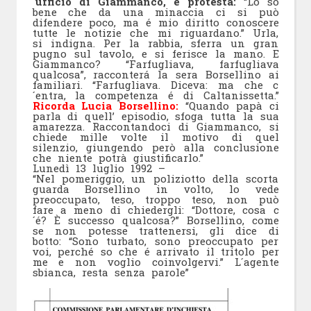
´ufficio di Giammanco, e protesta:
“Lo so
bene che da una minaccia ci si può
difendere poco, ma é mio diritto conoscere
tutte le notizie che mi riguardano.” Urla,
si indigna. Per la rabbia, sferra un gran
pugno sul tavolo, e si ferisce la mano. E
Giammanco? “Farfugliava, farfugliava
qualcosa”, racconterá la sera Borsellino ai
familiari. “Farfugliava. Diceva: ma che c
´entra, la competenza é di Caltanissetta.”
Ricorda Lucia Borsellino:
“Quando papà ci
parla di quell’ episodio, sfoga tutta la sua
amarezza. Raccontandoci di Giammanco, si
chiede mille volte il motivo di quel
silenzio, giungendo però alla conclusione
che niente potrà giustificarlo.”
Lunedì 13 luglio 1992 –
“Nel pomeriggio, un poliziotto della scorta
guarda Borsellino in volto, lo vede
preoccupato, teso, troppo teso, non può
fare a meno di chiedergli: “Dottore, cosa c
´é? È successo qualcosa?” Borsellino, come
se non potesse trattenersi, gli dice di
botto: “Sono turbato, sono preoccupato per
voi, perché so che é arrivato il tritolo per
me e non voglio coinvolgervi.” L´agente
sbianca, resta senza parole”