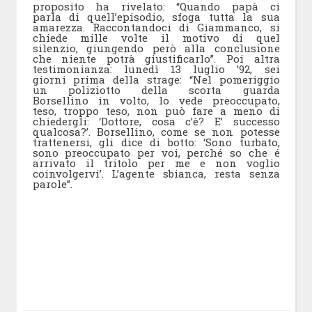
proposito ha rivelato: “Quando papà ci
parla di quell’episodio, sfoga tutta la sua
amarezza. Raccontandoci di Giammanco, si
chiede mille volte il motivo di quel
silenzio, giungendo però alla conclusione
che niente potrà giustificarlo”. Poi altra
testimonianza: lunedì 13 luglio ’92, sei
giorni prima della strage: “Nel pomeriggio
un poliziotto della scorta guarda
Borsellino in volto, lo vede preoccupato,
teso, troppo teso, non può fare a meno di
chiedergli: ‘Dottore, cosa c’è? E’ successo
qualcosa?’. Borsellino, come se non potesse
trattenersi, gli dice di botto: ‘Sono turbato,
sono preoccupato per voi, perché so che é
arrivato il tritolo per me e non voglio
coinvolgervi’. L’agente sbianca, resta senza
parole”.