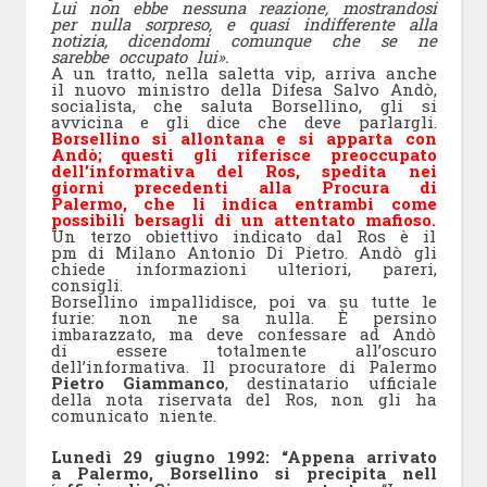
Lui non ebbe nessuna reazione, mostrandosi
per nulla sorpreso, e quasi indifferente alla
notizia, dicendomi comunque che se ne
sarebbe occupato lui».
A un tratto, nella saletta vip, arriva anche
il nuovo ministro della Difesa Salvo Andò,
socialista, che saluta Borsellino, gli si
avvicina e gli dice che deve parlargli.
Borsellino si allontana e si apparta con
Andò; questi gli riferisce preoccupato
dell’informativa del Ros, spedita nei
giorni precedenti alla Procura di
Palermo, che li indica entrambi come
possibili bersagli di un attentato mafioso.
Un terzo obiettivo indicato dal Ros è il
pm di Milano Antonio Di Pietro. Andò gli
chiede informazioni ulteriori, pareri,
consigli.
Borsellino impallidisce, poi va su tutte le
furie: non ne sa nulla. È persino
imbarazzato, ma deve confessare ad Andò
di essere totalmente all’oscuro
dell’informativa. Il procuratore di Palermo
Pietro Giammanco
, destinatario ufficiale
della nota riservata del Ros, non gli ha
comunicato niente.
Lunedì 29 giugno 1992: “Appena arrivato
a Palermo, Borsellino si precipita nell