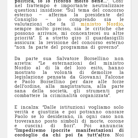
politica, io lo ricordo molto bene…
“. Cosi’
nel frattempo è importante neutralizzare
questioni insidiose: “Sul tema del concorso
esterno – afferma la presidente del
Consiglio – io comprendo sia le
valutazioni che fa il
ministro Nordio
,
sempre molto preciso, sia le critiche che
possono arrivare, mi concentrerei su altre
priorità”. E a stretto giro il guardasigilli
assicura: la revisione del concorso esterno
“non fa parte del programma di governo”.
Da parte sua Salvatore Borsellino non
arretra: “Le esternazioni del ministro
Nordio al di là del loro esito, hanno
mostrato la volontà di demolire la
legislazione pensata da Giovanni Falcone
e Paolo Borsellino per dare alle forze
dell’ordine, alla magistratura, alla parte
sana della società, gli strumenti per
combattere la criminalità organizzata”.
E incalza: “Dalle istituzioni vogliamo solo
verità e giustizia e poi potranno onorare
Paolo se lo desiderano, in ogni caso non
troveranno posto simboli di morte, corone
e cuscini di fiori”. Poi annuncia:
“
Impediremo ipocrite manifestazioni di
cordoglio da chi poi fa tutt’altro
. Noi