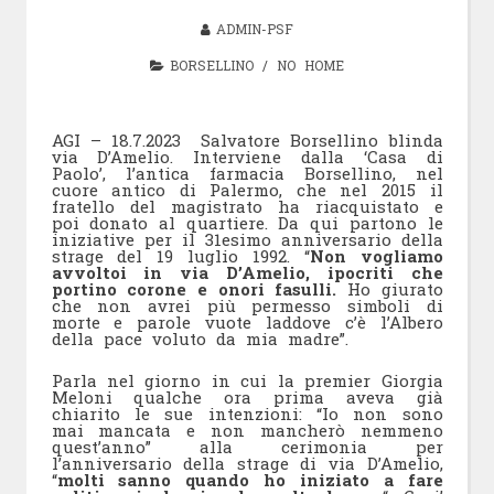
ADMIN-PSF
BORSELLINO
/
NO HOME
AGI – 18.7.2023 Salvatore Borsellino blinda
via D’Amelio. Interviene dalla ‘Casa di
Paolo’, l’antica farmacia Borsellino, nel
cuore antico di Palermo, che nel 2015 il
fratello del magistrato ha riacquistato e
poi donato al quartiere. Da qui partono le
iniziative per il 31esimo anniversario della
strage del 19 luglio 1992. “
Non vogliamo
avvoltoi in via D’Amelio, ipocriti che
portino corone e onori fasulli.
Ho giurato
che non avrei più permesso simboli di
morte e parole vuote laddove c’è l’Albero
della pace voluto da mia madre”.
Parla nel giorno in cui la premier Giorgia
Meloni qualche ora prima aveva già
chiarito le sue intenzioni: “Io non sono
mai mancata e non mancherò nemmeno
quest’anno” alla cerimonia per
l’anniversario della strage di via D’Amelio,
“
molti sanno quando ho iniziato a fare