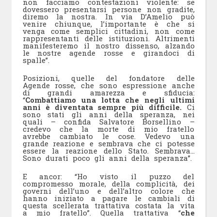
non facciamo contestazioni violente: se
dovessero presentarsi persone non gradite,
diremo la nostra. In via D’Amelio può
venire chiunque, l’importante è che si
venga come semplici cittadini, non come
rappresentanti delle istituzioni. Altrimenti
manifesteremo il nostro dissenso, alzando
le nostre agende rosse e girandoci di
spalle”.
Posizioni, quelle del fondatore delle
Agende rosse, che sono espressione anche
di grandi amarezza e sfiducia:
“
Combattiamo una lotta che negli ultimi
anni è diventata sempre più difficile.
Ci
sono stati gli anni della speranza, nei
quali – confida Salvatore Borsellino –
credevo che la morte di mio fratello
avrebbe cambiato le cose. Vedevo una
grande reazione e sembrava che ci potesse
essere la reazione dello Stato. Sembrava…
Sono durati poco gli anni della speranza”.
E ancor: “Ho visto il puzzo del
compromesso morale, della complicità, dei
governi dell’uno e dell’altro colore che
hanno iniziato a pagare le cambiali di
questa scellerata trattativa costata la vita
a mio fratello”. Quella trattativa “
che