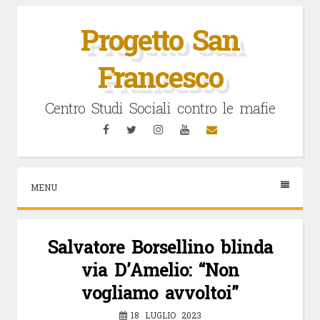
Vai
al
Progetto San
contenuto
Francesco
Centro Studi Sociali contro le mafie
Facebook
Twitter
Instagram
YouTube
Email
MENU
Salvatore Borsellino blinda
via D’Amelio: “Non
vogliamo avvoltoi”
18 LUGLIO 2023