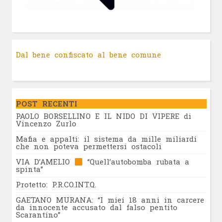
Dal bene confiscato al bene comune
POST RECENTI
PAOLO BORSELLINO E IL NIDO DI VIPERE di
Vincenzo Zurlo
Mafia e appalti: il sistema da mille miliardi
che non poteva permettersi ostacoli
VIA D’AMELIO
“Quell’autobomba rubata a
spinta”
Protetto: P.R.CO.INT.Q.
GAETANO MURANA: “I miei 18 anni in carcere
da innocente accusato dal falso pentito
Scarantino”