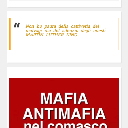
Non ho paura della cattiveria dei
malvagi ma del silenzio degli onesti.
MARTIN LUTHER KING