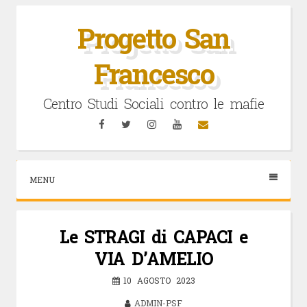
Vai
al
Progetto San
contenuto
Francesco
Centro Studi Sociali contro le mafie
Facebook
Twitter
Instagram
YouTube
Email
MENU
Le STRAGI di CAPACI e
VIA D’AMELIO
10 AGOSTO 2023
ADMIN-PSF