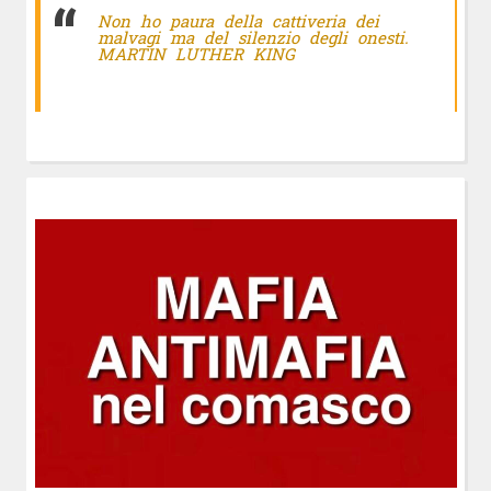
Non ho paura della cattiveria dei
malvagi ma del silenzio degli onesti.
MARTIN LUTHER KING