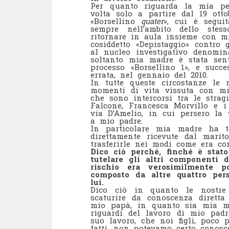
Per quanto riguarda la mia pe
volta solo a partire dal 19 otto
«Borsellino
quater
», cui è seguit
sempre nell’ambito dello stes
ritornare in aula insieme con mi
cosiddetto «Depistaggio» contro 
al nucleo investigativo denomin
soltanto mia madre è stata sen
processo «Borsellino 1», e succ
errata, nel gennaio del 2010.
In tutte queste circostanze le
momenti di vita vissuta con mio
che sono intercorsi tra le strag
Falcone, Francesca Morvillo e i 
via D’Amelio, in cui persero la
a mio padre.
In particolare mia madre ha t
direttamente ricevute dal marit
trasferirle nei modi come era con
Dico ciò perché, finché è stat
tutelare gli altri componenti 
rischio era verosimilmente po
composto da altre quattro pe
lui.
Dico ciò in quanto le nostre
scaturire da conoscenza diretta
mio papà, in quanto sia mia ma
riguardi del lavoro di mio pad
suo lavoro, che noi figli, poco
fatti, non potevamo certo conosc