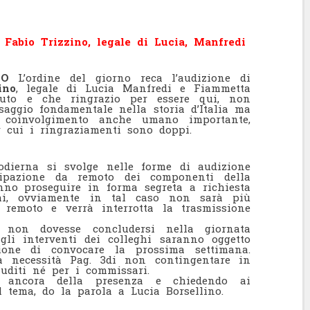
 Fabio Trizzino, legale di Lucia, Manfredi
IMO
L’ordine del giorno reca l’audizione di
ino
, legale di Lucia Manfredi e Fiammetta
nuto e che ringrazio per essere qui, non
aggio fondamentale nella storia d’Italia ma
coinvolgimento anche umano importante,
r cui i ringraziamenti sono doppi.
odierna si svolge nelle forme di audizione
cipazione da remoto dei componenti della
nno proseguire in forma segreta a richiesta
ghi, ovviamente in tal caso non sarà più
 remoto e verrà interrotta la trasmissione
 non dovesse concludersi nella giornata
gli interventi dei colleghi saranno oggetto
one di convocare la prossima settimana.
la necessità
Pag. 3
di non contingentare in
uditi né per i commissari.
o ancora della presenza e chiedendo ai
l tema, do la parola a Lucia Borsellino.