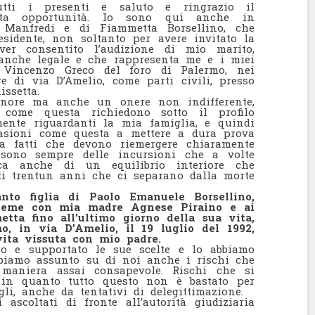
utti i presenti e saluto e ringrazio il
sta opportunità. Io sono qui anche in
o Manfredi e di Fiammetta Borsellino, che
esidente, non soltanto per avere invitato la
r consentito l’audizione di mio marito,
 anche legale e che rappresenta me e i miei
to Vincenzo Greco del foro di Palermo, nei
e di via D’Amelio, come parti civili, presso
issetta.
nore ma anche un onere non indifferente,
 come questa richiedono sotto il profilo
amente riguardanti la mia famiglia, e quindi
casioni come questa a mettere a dura prova
 a fatti che devono riemergere chiaramente
 sono sempre delle incursioni che a volte
erca anche di un equilibrio interiore che
ti trentun anni che ci separano dalla morte
nto figlia di Paolo Emanuele Borsellino,
sieme con mia madre Agnese Piraino e ai
tta fino all’ultimo giorno della sua vita,
o, in via D’Amelio, il 19 luglio del 1992,
vita vissuta con mio padre.
o e supportato le sue scelte e lo abbiamo
biamo assunto su di noi anche i rischi che
 maniera assai consapevole. Rischi che si
 in quanto tutto questo non è bastato per
gli, anche da tentativi di delegittimazione.
ascoltati di fronte all’autorità giudiziaria