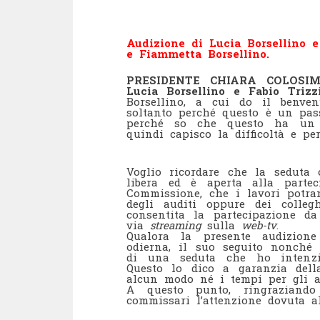
Audizione di Lucia Borsellino e
e Fiammetta Borsellino.
PRESIDENTE CHIARA COLOS
Lucia Borsellino e Fabio Trizz
Borsellino, a cui do il benve
soltanto perché questo è un pass
perché so che questo ha un 
quindi capisco la difficoltà e pe
Voglio ricordare che la seduta 
libera ed è aperta alla parte
Commissione, che i lavori potra
degli auditi oppure dei colle
consentita la partecipazione da
via
streaming
sulla
web-tv
.
Qualora la presente audizione
odierna, il suo seguito nonché 
di una seduta che ho intenzi
Questo lo dico a garanzia del
alcun modo né i tempi per gli a
A questo punto, ringraziand
commissari l’attenzione dovuta a