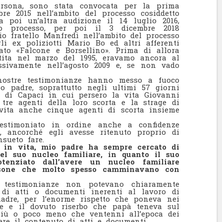
rsona, sono stata convocata per la prima
bre 2015 nell’ambito del processo cosiddetto
a poi un’altra audizione il 14 luglio 2016,
so processo, per poi il 3 dicembre 2018
o fratello Manfredi nell’ambito del processo
gli ex poliziotti Mario Bo ed altri afferenti
ato «Falcone e Borsellino». Prima di allora
tita nel marzo del 1995, eravamo ancora al
essivamente nell’agosto 2009 e, se non vado
 nostre testimonianze hanno messo a fuoco
 padre, soprattutto negli ultimi 57 giorni
i di Capaci in cui persero la vita Giovanni
tre agenti della loro scorta e la strage di
 vita anche cinque agenti di scorta insieme
estimoniato in ordine anche a confidenze
o, ancorché egli avesse ritenuto proprio di
sueto fare.
o in vita, mio padre ha sempre cercato di
del suo nucleo familiare, in quanto il suo
tenziato dall’avere un nucleo familiare
rsone che molto spesso camminavano con
 testimonianze non potevano chiaramente
 di atti o documenti inerenti al lavoro di
dre, per l’enorme rispetto che poneva nei
re e il dovuto riserbo che papà teneva sul
 più o poco meno che ventenni all’epoca dei
ere il contenuto di atti e documenti.