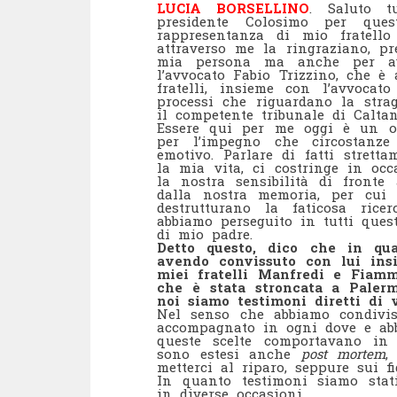
LUCIA BORSELLINO
. Saluto t
presidente Colosimo per que
rappresentanza di mio fratell
attraverso me la ringraziano, pr
mia persona ma anche per ave
l’avvocato Fabio Trizzino, che è
fratelli, insieme con l’avvoca
processi che riguardano la strag
il competente tribunale di Caltan
Essere qui per me oggi è un o
per l’impegno che circostanze
emotivo. Parlare di fatti strett
la mia vita, ci costringe in oc
la nostra sensibilità di fronte
dalla nostra memoria, per cui
destrutturano la faticosa ric
abbiamo perseguito in tutti ques
di mio padre.
Detto questo, dico che in qua
avendo convissuto con lui in
miei fratelli Manfredi e Fiamme
che è stata stroncata a Palerm
noi siamo testimoni diretti di 
Nel senso che abbiamo condivis
accompagnato in ogni dove e ab
queste scelte comportavano in
sono estesi anche
post mortem
,
metterci al riparo, seppure sui fi
In quanto testimoni siamo stati 
in diverse occasioni.