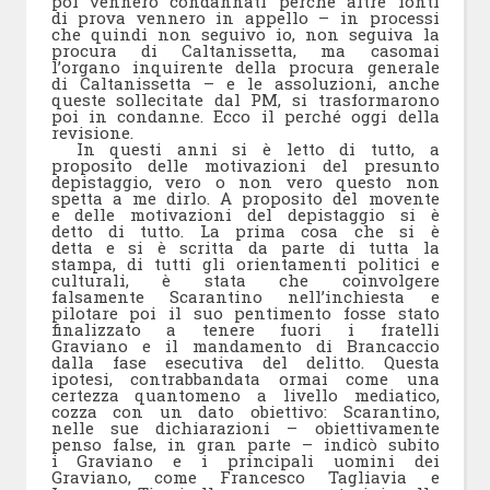
poi vennero condannati perché altre fonti
di prova vennero in appello – in processi
che quindi non seguivo io, non seguiva la
procura di Caltanissetta, ma casomai
l’organo inquirente della procura generale
di Caltanissetta – e le assoluzioni, anche
queste sollecitate dal PM, si trasformarono
poi in condanne. Ecco il perché oggi della
revisione.
In questi anni si è letto di tutto, a
proposito delle motivazioni del presunto
depistaggio, vero o non vero questo non
spetta a me dirlo. A proposito del movente
e delle motivazioni del depistaggio si è
detto di tutto. La prima cosa che si è
detta e si è scritta da parte di tutta la
stampa, di tutti gli orientamenti politici e
culturali, è stata che coinvolgere
falsamente Scarantino nell’inchiesta e
pilotare poi il suo pentimento fosse stato
finalizzato a tenere fuori i fratelli
Graviano e il mandamento di Brancaccio
dalla fase esecutiva del delitto. Questa
ipotesi, contrabbandata ormai come una
certezza quantomeno a livello mediatico,
cozza con un dato obiettivo: Scarantino,
nelle sue dichiarazioni – obiettivamente
penso false, in gran parte – indicò subito
i Graviano e i principali uomini dei
Graviano, come Francesco Tagliavia e