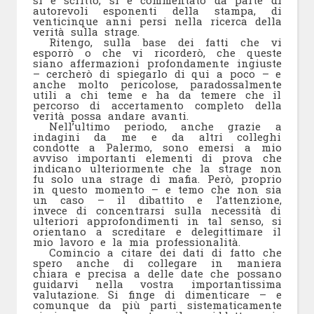
si è scritto, si è commentato da parte di
autorevoli esponenti della stampa, di
venticinque anni persi nella ricerca della
verità sulla strage.
Ritengo, sulla base dei fatti che vi
esporrò o che vi ricorderò, che queste
siano affermazioni profondamente ingiuste
– cercherò di spiegarlo di qui a poco – e
anche molto pericolose, paradossalmente
utili a chi teme e ha da temere che il
percorso di accertamento completo della
verità possa andare avanti.
Nell’ultimo periodo, anche grazie a
indagini da me e da altri colleghi
condotte a Palermo, sono emersi a mio
avviso importanti elementi di prova che
indicano ulteriormente che la strage non
fu solo una strage di mafia. Però, proprio
in questo momento – e temo che non sia
un caso – il dibattito e l’attenzione,
invece di concentrarsi sulla necessità di
ulteriori approfondimenti in tal senso, si
orientano a screditare e delegittimare il
mio lavoro e la mia professionalità.
Comincio a citare dei dati di fatto che
spero anche di collegare in maniera
chiara e precisa a delle date che possano
guidarvi nella vostra importantissima
valutazione. Si finge di dimenticare – e
comunque da più parti sistematicamente