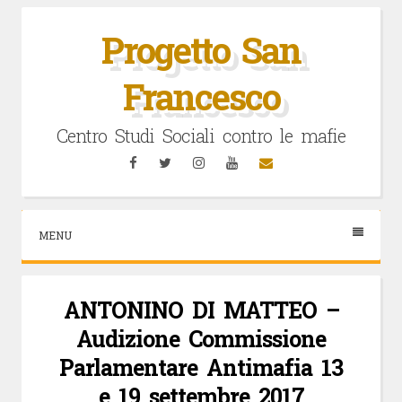
Vai
al
Progetto San
contenuto
Francesco
Centro Studi Sociali contro le mafie
Facebook
Twitter
Instagram
YouTube
Email
MENU
ANTONINO DI MATTEO –
Audizione Commissione
Parlamentare Antimafia 13
e 19 settembre 2017