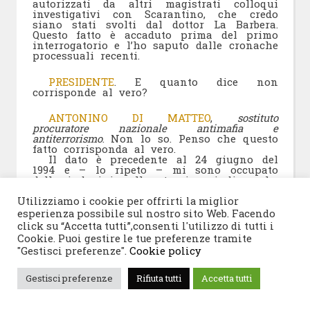
autorizzati da altri magistrati colloqui
investigativi con Scarantino, che credo
siano stati svolti dal dottor La Barbera.
Questo fatto è accaduto prima del primo
interrogatorio e l’ho saputo dalle cronache
processuali recenti.
PRESIDENTE
. E quanto dice non
corrisponde al vero?
ANTONINO DI MATTEO
,
sostituto
procuratore nazionale antimafia e
antiterrorismo
. Non lo so. Penso che questo
fatto corrisponda al vero.
Il dato è precedente al 24 giugno del
1994 e – lo ripeto – mi sono occupato
delle indagini sulle stragi, quindi anche
di quella sulla strage di via D’Amelio, solo
a partire dal novembre 1994.
Utilizziamo i cookie per offrirti la miglior
Personalmente, non ho mai autorizzato
esperienza possibile sul nostro sito Web. Facendo
chicchessia ad avere un colloquio
click su “Accetta tutti”,consenti l'utilizzo di tutti i
investigativo con Scarantino e nemmeno
Cookie. Puoi gestire le tue preferenze tramite
con altri collaboratori di giustizia.
"Gestisci preferenze".
Cookie policy
Presidente, sui punti principali e sulle
date principali, questa è la verità.
Sulla ritrattazione di Scarantino, ricordo
Gestisci preferenze
Rifiuta tutti
Accetta tutti
bene – ho seguito il Borsellino
-bis
nella
fase dibattimentale – che Scarantino,
nell’ultima fase, chiese e ottenne di essere