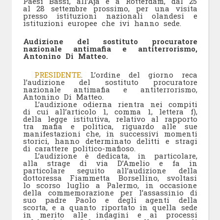
Paesi Bassi, all’Aja e a Rotterdam, dal 25
al 28 settembre prossimo, per una visita
presso istituzioni nazionali olandesi e
istituzioni europee che ivi hanno sede.
Audizione del sostituto procuratore
nazionale antimafia e antiterrorismo,
Antonino Di Matteo.
PRESIDENTE
. L’ordine del giorno reca
l’audizione del sostituto procuratore
nazionale antimafia e antiterrorismo,
Antonino Di Matteo.
L’audizione odierna rientra nei compiti
di cui all’articolo 1, comma 1, lettera f),
della legge istitutiva, relativo al rapporto
tra mafia e politica, riguardo alle sue
manifestazioni che, in successivi momenti
storici, hanno determinato delitti e stragi
di carattere politico-mafioso.
L’audizione è dedicata, in particolare,
alla strage di via D’Amelio e fa in
particolare seguito all’audizione della
dottoressa Fiammetta Borsellino, svoltasi
lo scorso luglio a Palermo, in occasione
della commemorazione per l’assassinio di
suo padre Paolo e degli agenti della
scorta, e a quanto riportato in quella sede
in merito alle indagini e ai processi