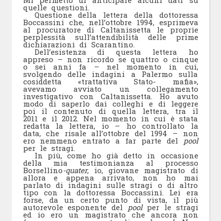
Mi permetto di anticipare alcuni dati su
quelle questioni.
Questione della lettera della dottoressa
Boccassini che, nell’ottobre 1994, esprimeva
al procuratore di Caltanissetta le proprie
perplessità sull’attendibilità delle prime
dichiarazioni di Scarantino.
Dell’esistenza di questa lettera ho
appreso – non ricordo se quattro o cinque
o sei anni fa – nel momento in cui,
svolgendo delle indagini a Palermo sulla
cosiddetta «trattativa Stato- mafia»,
avevamo avviato un collegamento
investigativo con Caltanissetta. Ho avuto
modo di saperlo dai colleghi e di leggere
poi il contenuto di quella lettera, tra il
2011 e il 2012. Nel momento in cui è stata
redatta la lettera, io – ho controllato la
data, che risale all’ottobre del 1994 – non
ero nemmeno entrato a far parte del
pool
per le stragi.
In più, come ho già detto in occasione
della mia testimonianza al processo
Borsellino
-quater
, io, giovane magistrato di
allora e appena arrivato, non ho mai
parlato di indagini sulle stragi o di altro
tipo con la dottoressa Boccassini. Lei era
forse, da un certo punto di vista, il più
autorevole esponente del
pool
per le stragi
ed io ero un magistrato che ancora non