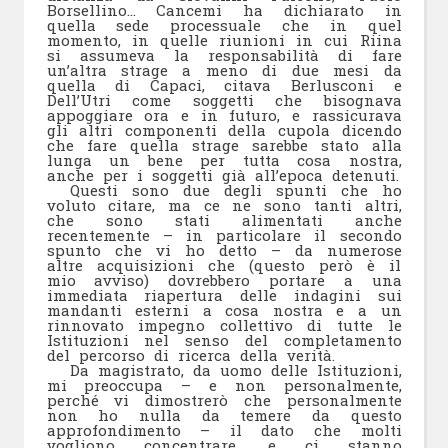
Borsellino… Cancemi ha dichiarato in
quella sede processuale che in quel
momento, in quelle riunioni in cui Riina
si assumeva la responsabilità di fare
un’altra strage a meno di due mesi da
quella di Capaci, citava Berlusconi e
Dell’Utri come soggetti che bisognava
appoggiare ora e in futuro, e rassicurava
gli altri componenti della cupola dicendo
che fare quella strage sarebbe stato alla
lunga un bene per tutta cosa nostra,
anche per i soggetti già all’epoca detenuti.
Questi sono due degli spunti che ho
voluto citare, ma ce ne sono tanti altri,
che sono stati alimentati anche
recentemente – in particolare il secondo
spunto che vi ho detto – da numerose
altre acquisizioni che (questo però è il
mio avviso) dovrebbero portare a una
immediata riapertura delle indagini sui
mandanti esterni a cosa nostra e a un
rinnovato impegno collettivo di tutte le
Istituzioni nel senso del completamento
del percorso di ricerca della verità.
Da magistrato, da uomo delle Istituzioni,
mi preoccupa – e non personalmente,
perché vi dimostrerò che personalmente
non ho nulla da temere da questo
approfondimento – il dato che molti
vogliono concentrare, e ci stanno