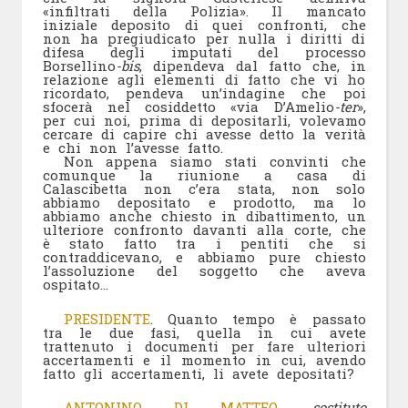
«infiltrati della Polizia». Il mancato
iniziale deposito di quei confronti, che
non ha pregiudicato per nulla i diritti di
difesa degli imputati del processo
Borsellino
-bis
, dipendeva dal fatto che, in
relazione agli elementi di fatto che vi ho
ricordato, pendeva un’indagine che poi
sfocerà nel cosiddetto «via D’Amelio
-ter
»,
per cui noi, prima di depositarli, volevamo
cercare di capire chi avesse detto la verità
e chi non l’avesse fatto.
Non appena siamo stati convinti che
comunque la riunione a casa di
Calascibetta non c’era stata, non solo
abbiamo depositato e prodotto, ma lo
abbiamo anche chiesto in dibattimento, un
ulteriore confronto davanti alla corte, che
è stato fatto tra i pentiti che si
contraddicevano, e abbiamo pure chiesto
l’assoluzione del soggetto che aveva
ospitato…
PRESIDENTE
. Quanto tempo è passato
tra le due fasi, quella in cui avete
trattenuto i documenti per fare ulteriori
accertamenti e il momento in cui, avendo
fatto gli accertamenti, li avete depositati?
ANTONINO DI MATTEO
,
sostituto