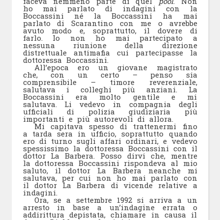
faceva nemmeno parte di quel
pool
. Non
ho mai parlato di indagini con la
Boccassini né la Boccassini ha mai
parlato di Scarantino con me o avrebbe
avuto modo e, soprattutto, il dovere di
farlo. Io non ho mai partecipato a
nessuna riunione della direzione
distrettuale antimafia cui partecipasse la
dottoressa Boccassini.
All’epoca ero un giovane magistrato
che, con un certo – penso sia
comprensibile – timore reverenziale,
salutava i colleghi più anziani. La
Boccassini era molto gentile e mi
salutava. Li vedevo in compagnia degli
ufficiali di polizia giudiziaria più
importanti e più autorevoli di allora.
Mi capitava spesso di trattenermi fino
a tarda sera in ufficio, soprattutto quando
ero di turno sugli affari ordinari, e vedevo
spessissimo la dottoressa Boccassini con il
dottor La Barbera. Posso dirvi che, mentre
la dottoressa Boccassini rispondeva al mio
saluto, il dottor La Barbera neanche mi
salutava, per cui non ho mai parlato con
il dottor La Barbera di vicende relative a
indagini.
Ora, se a settembre 1992 si arriva a un
arresto in base a un’indagine errata o
addirittura depistata, chiamare in causa il