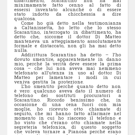
dibattimento, Scarantino non ha mai
minimamente fatto cenno al fatto di
essersi inventato alcunché o di essere
stato indotto da chicchessia a dire
qualcosa.
Come ho già detto nella testimonianza
a Caltanissetta, ho letto che lo stesso
Scarantino, interrogato in dibattimento, ha
detto che, siccome il dottor Di Matteo
manteneva un atteggiamento assolutamente
formale e distaccato, non gli ha mai detto
nulla.
Addirittura Scarantino ha detto – l’ho
dovuto smentire, apparentemente in danno
mio, perché la verità deve essere la prima
cosa – che lui non aveva mai nemmeno
telefonato all’utenza in uso al dottor Di
Matteo per lamentare i modi in cui
veniva gestita la protezione.
L’ho smentito perché quanto detto non
è vero: qualcuno aveva dato il numero di
telefono dei sostituti procuratori a
Scarantino. Ricordo benissimo che, in
occasione di una cena fuori con mia
moglie, ho ricevuto otto chiamate di
seguito, che mi hanno fatto allarmare nel
momento in cui ho riacceso il telefono e
ho visto che c’erano otto chiamate nella
segreteria telefonica, di questo soggetto
che voleva tornare a Pianosa perché erano