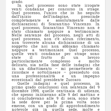
grado.
In quel processo sono state irrogate
venti condanne per concorso in strage.
Quel processo, l’unico che io ho seguito
dall’inizio dell’indagine, prescinde
completamente e assolutamente dalle
dichiarazioni di Scarantino Vincenzo. In
quel processo, Scarantino Vincenzo non è
stato chiamato neppure a testimoniare.
Nelle sentenze del processo, negli atti di
quel processo, non c’è alcun riferimento,
non troverete alcuna dichiarazione di un
soggetto che noi non abbiamo chiamato
neppure a testimoniare. Quel processo,
quelle venti condanne per strage sono
state il frutto di un lavoro
particolarmente complesso e molto
delicato, sia nella fase delle indagini che
in un dibattimento – mi permetterete di
ricordare e sottolineare – presieduto con
una professionalità e un impegno
eccezionali dal presidente Zuccaro.
Quelle indagini e quel processo, in
primo grado conclusosi con sentenza del 9
dicembre 1999, quelle centinaia di udienze,
che spesso iniziavano alle 9 del mattino e
si concludevano alle 9 di sera, sono state
la sede dove per la prima volta sono
emerse, con un grado di approfondimento
notevole già in quella sede, molte e