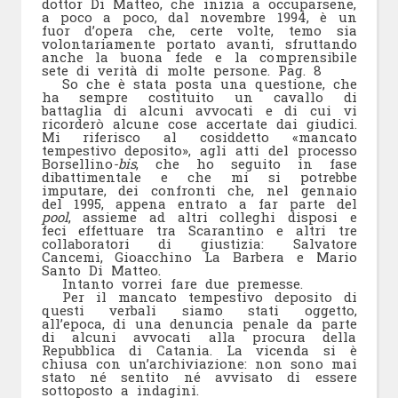
dottor Di Matteo, che inizia a occuparsene,
a poco a poco, dal novembre 1994, è un
fuor d’opera che, certe volte, temo sia
volontariamente portato avanti, sfruttando
anche la buona fede e la comprensibile
sete di verità di molte persone.
Pag. 8
So che è stata posta una questione, che
ha sempre costituito un cavallo di
battaglia di alcuni avvocati e di cui vi
ricorderò alcune cose accertate dai giudici.
Mi riferisco al cosiddetto «mancato
tempestivo deposito», agli atti del processo
Borsellino
-bis
, che ho seguito in fase
dibattimentale e che mi si potrebbe
imputare, dei confronti che, nel gennaio
del 1995, appena entrato a far parte del
pool
, assieme ad altri colleghi disposi e
feci effettuare tra Scarantino e altri tre
collaboratori di giustizia: Salvatore
Cancemi, Gioacchino La Barbera e Mario
Santo Di Matteo.
Intanto vorrei fare due premesse.
Per il mancato tempestivo deposito di
questi verbali siamo stati oggetto,
all’epoca, di una denuncia penale da parte
di alcuni avvocati alla procura della
Repubblica di Catania. La vicenda si è
chiusa con un’archiviazione: non sono mai
stato né sentito né avvisato di essere
sottoposto a indagini.