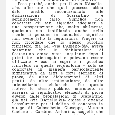
Ecco perché, anche per il «via D’Amelio
-
bis
», affermare che quel processo abbia
dato credito incondizionato alle
dichiarazioni di Scarantino è
semplicemente falso. Significa non
conoscere gli atti; significa adeguarsi a
una prospettazione che, molto abilmente,
qualcuno sta instillando anche nella
mente di persone in buonafede; significa
non avere letto la requisitoria. Fingere di
non ricordare che lo stesso pubblico
ministero, già nel «via D’Amelio
-bis
», aveva
sostenuto che le dichiarazioni di
Scarantino erano state inquinate dopo i
primi tre interrogatori e potevano essere
utilizzate – così si esprime il pubblico
ministero in quella requisitoria – solo se
confortate in maniera particolarmente
significativa da altri e forti elementi di
prova, da altre dichiarazioni di altri
pentiti, da altre testimonianze, da altre
intercettazioni telefoniche… Per questo
motivo lo stesso pubblico ministero, in
assenza di significativi elementi di prova
diversi dalle propalazioni di Scarantino,
già nel «via D’Amelio
-bis
» chiese e ottenne
l’assoluzione per il delitto di concorso in
strage di Calascibetta Giuseppe, Murana
Gaetano e Gambino Antonino, soggetti che