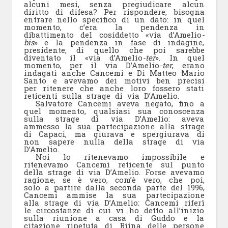
alcuni mesi, senza pregiudicare alcun
diritto di difesa? Per rispondere, bisogna
entrare nello specifico di un dato: in quel
momento, c’era la pendenza in
dibattimento del cosiddetto «via d’Amelio
-
bis
» e la pendenza in fase di indagine,
presidente, di quello che poi sarebbe
diventato il «via d’Amelio
-ter
». In quel
momento, per il via D’Amelio
-ter
, erano
indagati anche Cancemi e Di Matteo Mario
Santo e avevamo dei motivi ben precisi
per ritenere che anche loro fossero stati
reticenti sulla strage di via D’Amelio.
Salvatore Cancemi aveva negato, fino a
quel momento, qualsiasi sua conoscenza
sulla strage di via D’Amelio: aveva
ammesso la sua partecipazione alla strage
di Capaci, ma giurava e spergiurava di
non sapere nulla della strage di via
D’Amelio.
Noi lo ritenevamo impossibile e
ritenevamo Cancemi reticente sul punto
della strage di via D’Amelio. Forse avevamo
ragione, se è vero, com’è vero, che poi,
solo a partire dalla seconda parte del 1996,
Cancemi ammise la sua partecipazione
alla strage di via D’Amelio: Cancemi riferì
le circostanze di cui vi ho detto all’inizio
sulla riunione a casa di Guddo e la
citazione ripetuta di Riina delle persone