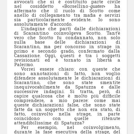
avvocati che si è costituito parte civile
nel cosiddetto «Borsellino
-quater
» ha
affermato che il ruolo di Scotto come
anello di collegamento tra mafia e servizi
sia particolarmente evidente. Io sono
assolutamente d’accordo.
L’indagine che partì dalle dichiarazioni
di Scarantino coinvolgeva Scotto. Tant’è
vero che Scotto fu condannato, non solo
sulla base delle dichiarazioni di
Scarantino, ma per concorso in strage in
primo e secondo grado, confermato dalla
Cassazione. Oggi, questi è tra i soggetti
revisionati ed è tornato in libertà a
Palermo.
Vorrei essere chiaro: con queste che
sono annotazioni di fatto, non voglio
difendere assolutamente le dichiarazioni di
Scarantino, che sono state smentite
inequivocabilmente da Spatuzza e dalle
successive indagini. Si tratta, però, di
capire qualcosa che è molto più difficile
comprendere, a mio parere: come mai
queste dichiarazioni false, che sono state
fatte da un soggetto che non era stato, di
fatto, coinvolto nella strage, in parte
coincidono con quelle ritenute
attendibilissime di Spatuzza?
Per esempio, nel coinvolgimento,
durante la fase esecutiva della strage, del