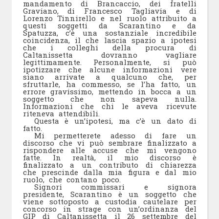
mandamento di Brancaccio, dei fratelli
Graviano, di Francesco Tagliavia e di
Lorenzo Tinnirello e nel ruolo attribuito a
questi soggetti da Scarantino e da
Spatuzza, c’è una sostanziale incredibile
coincidenza, il che lascia spazio a ipotesi
che i colleghi della procura di
Caltanissetta dovranno vagliare
legittimamente. Personalmente, si può
ipotizzare che alcune informazioni vere
siano arrivate a qualcuno che, per
sfruttarle, ha commesso, se l’ha fatto, un
errore gravissimo, mettendo in bocca a un
soggetto che non sapeva nulla.
Informazioni che chi le aveva ricevute
riteneva attendibili.
Questa è un’ipotesi, ma c’è un dato di
fatto.
Mi permetterete adesso di fare un
discorso che vi può sembrare finalizzato a
rispondere alle accuse che mi vengono
fatte. In realtà, il mio discorso è
finalizzato a un contributo di chiarezza
che prescinde dalla mia figura e dal mio
ruolo, che contano poco.
Signori commissari e signora
presidente, Scarantino è un soggetto che
viene sottoposto a custodia cautelare per
concorso in strage con un’ordinanza del
GIP di Caltanissetta il 26 settembre del