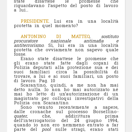
state disattese le promesse che
riguardavano l’aspetto del posto di lavoro
a lui…
PRESIDENTE
. Lui era in una località
protetta in quel momento?
ANTONINO DI MATTEO
,
sostituto
procuratore nazionale antimafia e
antiterrorismo
. Sì, lui era in una località
protetta che ovviamente non sapevo quale
fosse.
Erano state disattese le promesse che
gli erano state fatte dagli organi di
Polizia deputati alla protezione sua e dei
suoi familiari circa la possibilità di
trovare, a lui e ai suoi familiari, un posto
di lavoro.
Pag. 10
Scarantino, quindi, a me non ha mai
detto nulla. Io non ho mai autorizzato né
mai ho letto di un’autorizzazione di un
magistrato per colloqui investigativi della
Polizia con Scarantino.
Sono venuto recentemente a sapere,
dalle cronache sul processo Borsellino
-
quater
, che, addirittura prima
dell’interrogatorio del 24 giugno 1994,
quando io non ero nemmeno entrato a far
parte del
pool
sulle stragi, erano stati