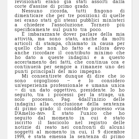
revisionati erano già stati assolti dalla
corte d’assise di primo grado.
Nessuno ricorda, tutti fingono di
dimenticare che per tre posizioni di quelle
sei erano stati gli stessi pubblici ministeri
a chiedere l’assoluzione. Tornerò più
specificamente sul punto tra poco.
È imbarazzante dover parlare della mia
attività, ma sono stato, anche da molti
articoli di stampa, chiamato in causa per
quello che non ho fatto e allora devo
anche ricordare il contributo minimo che
ho dato a queste indagini e a questo
accertamento dei fatti, che continua ora e
continuerà per sempre a rimanere uno dei
punti principali del mio impegno.
Mi consentirete dunque di dire che io
sono orgoglioso – e lo considero
un’esperienza professionale e umana unica
– di un dato oggettivo, presidente. Io ho
seguito, tra i processi per la strage, un
solo processo,
Pag. 4
dall’inizio delle
indagini alla conclusione della sentenza
di primo grado: il cosiddetto processo «via
D’Amelio
-ter
». È stato l’unico che ho
seguito dal momento in cui è stato
iscritto il fascicolo nel registro delle
notizie di reato nei confronti di alcuni
soggetti al momento in cui, il 9 dicembre
1999, è stata emessa la sentenza di primo