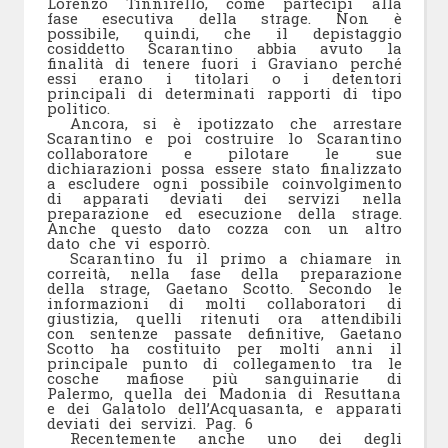
Lorenzo Tinnirello, come partecipi alla
fase esecutiva della strage. Non è
possibile, quindi, che il depistaggio
cosiddetto Scarantino abbia avuto la
finalità di tenere fuori i Graviano perché
essi erano i titolari o i detentori
principali di determinati rapporti di tipo
politico.
Ancora, si è ipotizzato che arrestare
Scarantino e poi costruire lo Scarantino
collaboratore e pilotare le sue
dichiarazioni possa essere stato finalizzato
a escludere ogni possibile coinvolgimento
di apparati deviati dei servizi nella
preparazione ed esecuzione della strage.
Anche questo dato cozza con un altro
dato che vi esporrò.
Scarantino fu il primo a chiamare in
correità, nella fase della preparazione
della strage, Gaetano Scotto. Secondo le
informazioni di molti collaboratori di
giustizia, quelli ritenuti ora attendibili
con sentenze passate definitive, Gaetano
Scotto ha costituito per molti anni il
principale punto di collegamento tra le
cosche mafiose più sanguinarie di
Palermo, quella dei Madonia di Resuttana
e dei Galatolo dell’Acquasanta, e apparati
deviati dei servizi.
Pag. 6
Recentemente anche uno dei degli