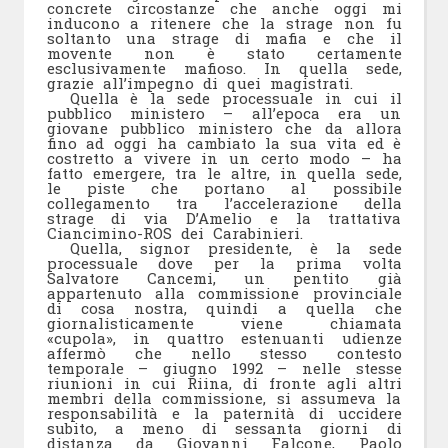
concrete circostanze che anche oggi mi
inducono a ritenere che la strage non fu
soltanto una strage di mafia e che il
movente non è stato certamente
esclusivamente mafioso. In quella sede,
grazie all’impegno di quei magistrati.
Quella è la sede processuale in cui il
pubblico ministero – all’epoca era un
giovane pubblico ministero che da allora
fino ad oggi ha cambiato la sua vita ed è
costretto a vivere in un certo modo – ha
fatto emergere, tra le altre, in quella sede,
le piste che portano al possibile
collegamento tra l’accelerazione della
strage di via D’Amelio e la trattativa
Ciancimino-ROS dei Carabinieri.
Quella, signor presidente, è la sede
processuale dove per la prima volta
Salvatore Cancemi, un pentito già
appartenuto alla commissione provinciale
di cosa nostra, quindi a quella che
giornalisticamente viene chiamata
«cupola», in quattro estenuanti udienze
affermò che nello stesso contesto
temporale – giugno 1992 – nelle stesse
riunioni in cui Riina, di fronte agli altri
membri della commissione, si assumeva la
responsabilità e la paternità di uccidere
subito, a meno di sessanta giorni di
distanza da Giovanni Falcone, Paolo