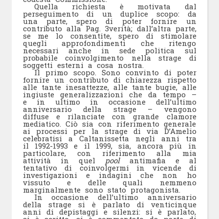
Quella richiesta è motivata dal
perseguimento di un duplice scopo: da
una parte, spero di poter fornire un
contributo alla
Pag. 3
verità; dall’altra parte,
se me lo consentite, spero di stimolare
quegli approfondimenti che ritengo
necessari anche in sede politica sul
probabile coinvolgimento nella strage di
soggetti esterni a cosa nostra.
Il primo scopo. Sono convinto di poter
fornire un contributo di chiarezza rispetto
alle tante inesattezze, alle tante bugie, alle
ingiuste generalizzazioni che da tempo –
e in ultimo in occasione dell’ultimo
anniversario della strage – vengono
diffuse e rilanciate con grande clamore
mediatico. Ciò sia con riferimento generale
ai processi per la strage di via D’Amelio
celebratisi a Caltanissetta negli anni tra
il 1992-1993 e il 1999, sia, ancora più in
particolare, con riferimento alla mia
attività in quel
pool
antimafia e al
tentativo di coinvolgermi in vicende di
investigazioni e indagini che non ho
vissuto e delle quali nemmeno
marginalmente sono stato protagonista.
In occasione dell’ultimo anniversario
della strage si è parlato di venticinque
anni di depistaggi e silenzi: si è parlato,