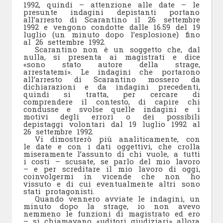
1992, quindi – attenzione alle date – le
presunte indagini depistanti portano
all’arresto di Scarantino il 26 settembre
1992 e vengono condotte dalle 16.59 del 19
luglio (un minuto dopo l’esplosione) fino
al 26 settembre 1992.
Scarantino non è un soggetto che, dal
nulla, si presenta ai magistrati e dice
«sono stato autore della strage,
arrestatemi». Le indagini che portarono
all’arresto di Scarantino mossero da
dichiarazioni e da indagini precedenti,
quindi si tratta, per cercare di
comprendere il contesto, di capire chi
condusse e svolse quelle indagini e i
motivi degli errori o dei possibili
depistaggi volontari dal 19 luglio 1992 al
26 settembre 1992.
Vi dimostrerò più analiticamente, con
le date e con i dati oggettivi, che crolla
miseramente l’assunto di chi vuole, a tutti
i costi – scusate, se parlo del mio lavoro
– e per screditare il mio lavoro di oggi,
coinvolgermi in vicende che non ho
vissuto e di cui eventualmente altri sono
stati protagonisti.
Quando vennero avviate le indagini, un
minuto dopo la strage, io non avevo
nemmeno le funzioni di magistrato ed ero
– si chiamavano «uditori giudiziari» allora