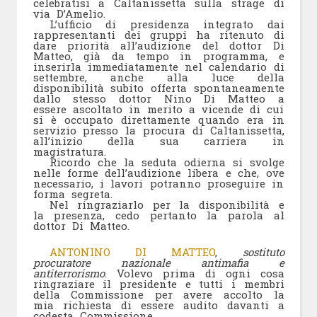
celebratisi a Caltanissetta sulla strage di
via D’Amelio.
L’ufficio di presidenza integrato dai
rappresentanti dei gruppi ha ritenuto di
dare priorità all’audizione del dottor Di
Matteo, già da tempo in programma, e
inserirla immediatamente nel calendario di
settembre, anche alla luce della
disponibilità subito offerta spontaneamente
dallo stesso dottor Nino Di Matteo a
essere ascoltato in merito a vicende di cui
si è occupato direttamente quando era in
servizio presso la procura di Caltanissetta,
all’inizio della sua carriera in
magistratura.
Ricordo che la seduta odierna si svolge
nelle forme dell’audizione libera e che, ove
necessario, i lavori potranno proseguire in
forma segreta.
Nel ringraziarlo per la disponibilità e
la presenza, cedo pertanto la parola al
dottor Di Matteo.
ANTONINO DI MATTEO
,
sostituto
procuratore nazionale antimafia e
antiterrorismo
. Volevo prima di ogni cosa
ringraziare il presidente e tutti i membri
della Commissione per avere accolto la
mia richiesta di essere audito davanti a
codesta Commissione.