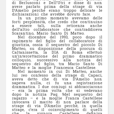
di Berlusconi e Dell’Utri e disse di non
avere parlato prima della strage di via
D’Amelio perché erano troppo delicate le
dichiarazioni che avrebbe dovuto fare.
In un primo momento avevamo delle
forti perplessità, che credo che continuino
a essere tali, sulla reticenza anche
dell’altro collaboratore che contraddiceva
Scarantino, Mario Santo Di Matteo.
Nel dicembre del 1993, poco dopo il
rapimento del figlio del collaboratore di
giustizia, ossia il sequestro del piccolo Di
Matteo, su disposizione della procura di
Caltanissetta, la DIA di Roma effettuò
un’intercettazione del primo drammatico
colloquio, successivo alla notizia del
sequestro del figlio, tra Mario Santo Di
Matteo e la moglie Francesca Castellese.
Nel momento in cui Di Matteo, anche
lui reo confesso della strage di Capaci,
aveva detto che di via D’Amelio non
sapeva nulla, ci fu una registrazione
drammatica. I due coniugi si abbracciarono
– era la prima volta che si vedevano
dopo la notizia
Pag. 9
del sequestro del
ragazzo – e la moglie Franca Castellese
invocava il marito di non parlare della
strage di via D’Amelio perché, in quella
strage, c’era il coinvolgimento di quelli
che la signora Castellese definiva