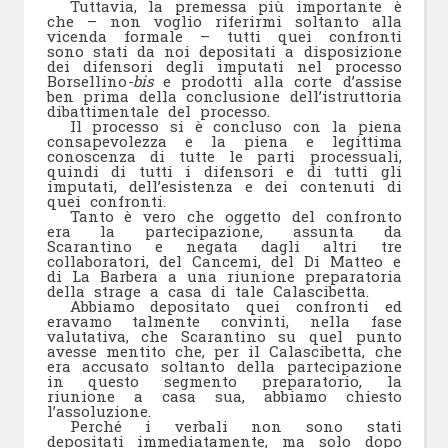
Tuttavia, la premessa più importante è
che – non voglio riferirmi soltanto alla
vicenda formale – tutti quei confronti
sono stati da noi depositati a disposizione
dei difensori degli imputati nel processo
Borsellino
-bis
e prodotti alla corte d’assise
ben prima della conclusione dell’istruttoria
dibattimentale del processo.
Il processo si è concluso con la piena
consapevolezza e la piena e legittima
conoscenza di tutte le parti processuali,
quindi di tutti i difensori e di tutti gli
imputati, dell’esistenza e dei contenuti di
quei confronti.
Tanto è vero che oggetto del confronto
era la partecipazione, assunta da
Scarantino e negata dagli altri tre
collaboratori, del Cancemi, del Di Matteo e
di La Barbera a una riunione preparatoria
della strage a casa di tale Calascibetta.
Abbiamo depositato quei confronti ed
eravamo talmente convinti, nella fase
valutativa, che Scarantino su quel punto
avesse mentito che, per il Calascibetta, che
era accusato soltanto della partecipazione
in questo segmento preparatorio, la
riunione a casa sua, abbiamo chiesto
l’assoluzione.
Perché i verbali non sono stati
depositati immediatamente, ma solo dopo