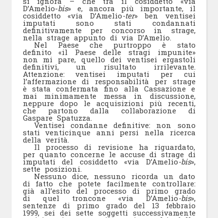
si ignora – che tra il cosiddetto «via
D’Amelio-
bis
» e, ancora più importante, il
cosiddetto «via D’Amelio
-ter
» ben ventisei
imputati sono stati condannati
definitivamente per concorso in strage,
nella strage appunto di via D’Amelio.
Nel Paese che purtroppo è stato
definito «il Paese delle stragi impunite»
non mi pare, quello dei ventisei ergastoli
definitivi, un risultato irrilevante.
Attenzione: ventisei imputati per cui
l’affermazione di responsabilità per strage
è stata confermata fino alla Cassazione e
mai minimamente messa in discussione,
neppure dopo le acquisizioni più recenti,
che partono dalla collaborazione di
Gaspare Spatuzza.
Ventisei condanne definitive: non sono
stati venticinque anni persi nella ricerca
della verità.
Il processo di revisione ha riguardato,
per quanto concerne le accuse di strage di
imputati del cosiddetto «via D’Amelio
-bis
»,
sette posizioni.
Nessuno dice, nessuno ricorda un dato
di fatto che potete facilmente controllare:
già all’esito del processo di primo grado
di quel troncone «via D’Amelio
-bis
»,
sentenze di primo grado del 13 febbraio
1999, sei dei sette soggetti successivamente