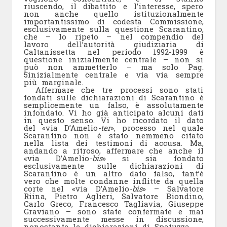
riuscendo, il dibattito e l’interesse, spero
non anche quello istituzionalmente
importantissimo di codesta Commissione,
esclusivamente sulla questione Scarantino,
che – lo ripeto – nel compendio del
lavoro dell’autorità giudiziaria di
Caltanissetta nel periodo 1992-1999 è
questione inizialmente centrale – non si
può non ammetterlo – ma solo
Pag.
5
inizialmente centrale e via via sempre
più marginale.
Affermare che tre processi sono stati
fondati sulle dichiarazioni di Scarantino è
semplicemente un falso, è assolutamente
infondato. Vi ho già anticipato alcuni dati
in questo senso. Vi ho ricordato il dato
del «via D’Amelio
-ter
», processo nel quale
Scarantino non è stato nemmeno citato
nella lista dei testimoni di accusa. Ma,
andando a ritroso, affermare che anche il
«via D’Amelio
-bis
» si sia fondato
esclusivamente sulle dichiarazioni di
Scarantino è un altro dato falso, tant’è
vero che molte condanne inflitte da quella
corte nel «via D’Amelio
-bis
» – Salvatore
Riina, Pietro Aglieri, Salvatore Biondino,
Carlo Greco, Francesco Tagliavia, Giuseppe
Graviano – sono state confermate e mai
successivamente messe in discussione,
nonostante le dichiarazioni di Spatuzza.