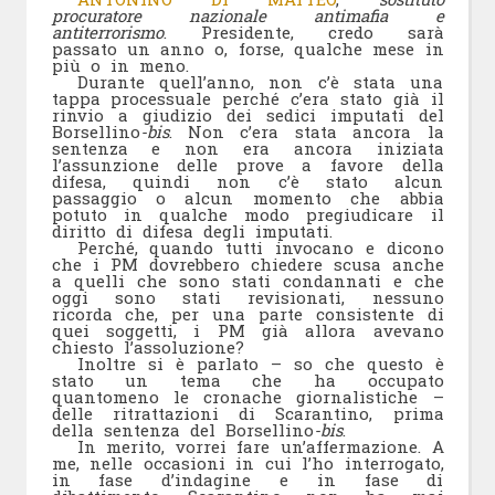
procuratore nazionale antimafia e
antiterrorismo
. Presidente, credo sarà
passato un anno o, forse, qualche mese in
più o in meno.
Durante quell’anno, non c’è stata una
tappa processuale perché c’era stato già il
rinvio a giudizio dei sedici imputati del
Borsellino
-bis
. Non c’era stata ancora la
sentenza e non era ancora iniziata
l’assunzione delle prove a favore della
difesa, quindi non c’è stato alcun
passaggio o alcun momento che abbia
potuto in qualche modo pregiudicare il
diritto di difesa degli imputati.
Perché, quando tutti invocano e dicono
che i PM dovrebbero chiedere scusa anche
a quelli che sono stati condannati e che
oggi sono stati revisionati, nessuno
ricorda che, per una parte consistente di
quei soggetti, i PM già allora avevano
chiesto l’assoluzione?
Inoltre si è parlato – so che questo è
stato un tema che ha occupato
quantomeno le cronache giornalistiche –
delle ritrattazioni di Scarantino, prima
della sentenza del Borsellino
-bis
.
In merito, vorrei fare un’affermazione. A
me, nelle occasioni in cui l’ho interrogato,
in fase d’indagine e in fase di