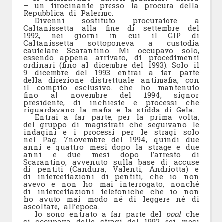
– un tirocinante presso la procura della
Repubblica di Palermo.
Divenni sostituto procuratore a
Caltanissetta alla fine di settembre del
1992, nei giorni in cui il GIP di
Caltanissetta sottoponeva a custodia
cautelare Scarantino. Mi occupavo solo,
essendo appena arrivato, di procedimenti
ordinari (fino al dicembre del 1993). Solo il
9 dicembre del 1993 entrai a far parte
della direzione distrettuale antimafia, con
il compito esclusivo, che ho mantenuto
fino al novembre del 1994, signor
presidente, di inchieste e processi che
riguardavano la mafia e la stidda di Gela.
Entrai a far parte, per la prima volta,
del gruppo di magistrati che seguivano le
indagini e i processi per le stragi solo
nel
Pag. 7
novembre del 1994, quindi due
anni e quattro mesi dopo la strage e due
anni e due mesi dopo l’arresto di
Scarantino, avvenuto sulla base di accuse
di pentiti (Candura, Valenti, Andriotta) e
di intercettazioni di pentiti, che io non
avevo e non ho mai interrogato, nonché
di intercettazioni telefoniche che io non
ho avuto mai modo né di leggere né di
ascoltare, all’epoca.
Io sono entrato a far parte del
pool
che
si occupava delle stragi del 1992 sei mesi