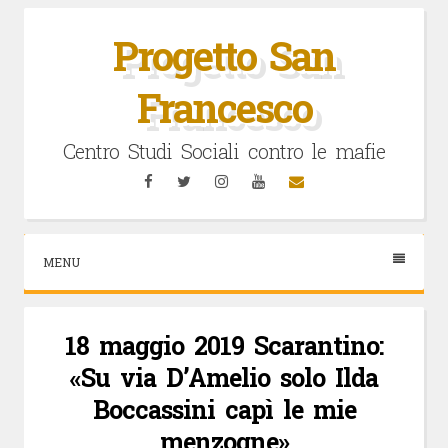
Vai
al
Progetto San
contenuto
Francesco
Centro Studi Sociali contro le mafie
Facebook
Twitter
Instagram
YouTube
Email
MENU
18 maggio 2019 Scarantino:
«Su via D’Amelio solo Ilda
Boccassini capì le mie
menzogne»