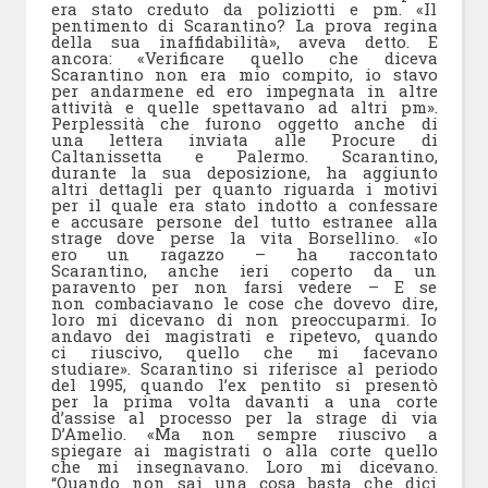
era stato creduto da poliziotti e pm. «Il
pentimento di Scarantino? La prova regina
della sua inaffidabilità», aveva detto. E
ancora: «Verificare quello che diceva
Scarantino non era mio compito, io stavo
per andarmene ed ero impegnata in altre
attività e quelle spettavano ad altri pm».
Perplessità che furono oggetto anche di
una lettera inviata alle Procure di
Caltanissetta e Palermo. Scarantino,
durante la sua deposizione, ha aggiunto
altri dettagli per quanto riguarda i motivi
per il quale era stato indotto a confessare
e accusare persone del tutto estranee alla
strage dove perse la vita Borsellino. «Io
ero un ragazzo – ha raccontato
Scarantino, anche ieri coperto da un
paravento per non farsi vedere – E se
non combaciavano le cose che dovevo dire,
loro mi dicevano di non preoccuparmi. Io
andavo dei magistrati e ripetevo, quando
ci riuscivo, quello che mi facevano
studiare». Scarantino si riferisce al periodo
del 1995, quando l’ex pentito si presentò
per la prima volta davanti a una corte
d’assise al processo per la strage di via
D’Amelio. «Ma non sempre riuscivo a
spiegare ai magistrati o alla corte quello
che mi insegnavano. Loro mi dicevano.
“Quando non sai una cosa basta che dici