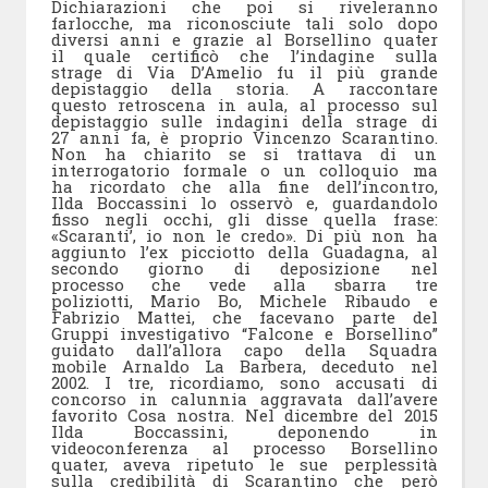
Dichiarazioni che poi si riveleranno
farlocche, ma riconosciute tali solo dopo
diversi anni e grazie al Borsellino quater
il quale certificò che l’indagine sulla
strage di Via D’Amelio fu il più grande
depistaggio della storia. A raccontare
questo retroscena in aula, al processo sul
depistaggio sulle indagini della strage di
27 anni fa, è proprio Vincenzo Scarantino.
Non ha chiarito se si trattava di un
interrogatorio formale o un colloquio ma
ha ricordato che alla fine dell’incontro,
Ilda Boccassini lo osservò e, guardandolo
fisso negli occhi, gli disse quella frase:
«Scaranti’, io non le credo». Di più non ha
aggiunto l’ex picciotto della Guadagna, al
secondo giorno di deposizione nel
processo che vede alla sbarra tre
poliziotti, Mario Bo, Michele Ribaudo e
Fabrizio Mattei, che facevano parte del
Gruppi investigativo “Falcone e Borsellino”
guidato dall’allora capo della Squadra
mobile Arnaldo La Barbera, deceduto nel
2002. I tre, ricordiamo, sono accusati di
concorso in calunnia aggravata dall’avere
favorito Cosa nostra. Nel dicembre del 2015
Ilda Boccassini, deponendo in
videoconferenza al processo Borsellino
quater, aveva ripetuto le sue perplessità
sulla credibilità di Scarantino che però