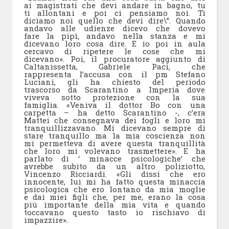
ai magistrati che devi andare in bagno, tu
ti allontani e poi ci pensiamo noi. Ti
diciamo noi quello che devi dire\”. Quando
andavo alle udienze dicevo che dovevo
fare la pipì, andavo nella stanza e mi
dicevano loro cosa dire. E io poi in aula
cercavo di ripetere le cose che mi
dicevano». Poi, il procuratore aggiunto di
Caltanissetta, Gabriele Paci, che
rappresenta l’accusa con il pm Stefano
Luciani, gli ha chiesto del periodo
trascorso da Scarantino a Imperia dove
viveva sotto protezione con la sua
famiglia. «Veniva il dottor Bo con una
carpetta – ha detto Scarantino -, c’era
Mattei che consegnava dei fogli e loro mi
tranquillizzavano. Mi dicevano sempre di
stare tranquillo ma la mia coscienza non
mi permetteva di avere questa tranquillità
che loro mi volevano trasmettere». E ha
parlato di ‘ minacce psicologiche’ che
avrebbe subito da un altro poliziotto,
Vincenzo Ricciardi. «Gli dissi che ero
innocente, lui mi ha fatto questa minaccia
psicologica che ero lontano da mia moglie
e dai miei figli che, per me, erano la cosa
più importante della mia vita e quando
toccavano questo tasto io rischiavo di
impazzire».