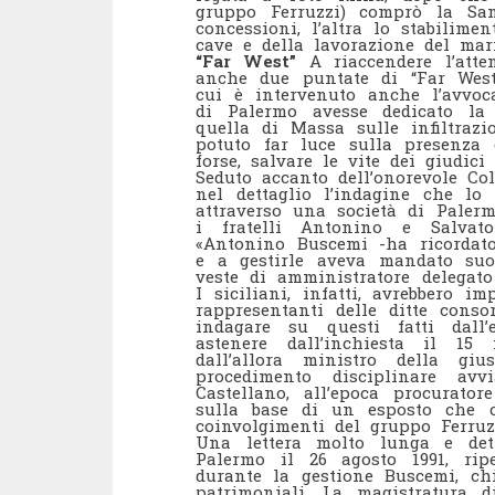
gruppo Ferruzzi) comprò la Sam
concessioni, l’altra lo stabilime
cave e della lavorazione del mar
“Far West”
A riaccendere l’atte
anche due puntate di “Far West”
cui è intervenuto anche l’avvo
di Palermo avesse dedicato la 
quella di Massa sulle infiltrazi
potuto far luce sulla presenza 
forse, salvare le vite dei giudic
Seduto accanto dell’onorevole Co
nel dettaglio l’indagine che lo 
attraverso una società di Palerm
i fratelli Antonino e Salvat
«Antonino Buscemi -ha ricordato
e a gestirle aveva mandato suo
veste di amministratore delegato
I siciliani, infatti, avrebbero i
rappresentanti delle ditte conso
indagare su questi fatti dall’
astenere dall’inchiesta il 15 
dall’allora ministro della giu
procedimento disciplinare avv
Castellano, all’epoca procurator
sulla base di un esposto che c
coinvolgimenti del gruppo Ferruz
Una lettera molto lunga e det
Palermo il 26 agosto 1991, rip
durante la gestione Buscemi, ch
patrimoniali. La magistratura 