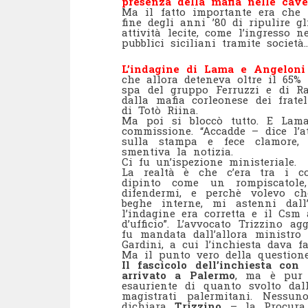
presenza della mafia nelle ca
Ma il fatto importante era che 
fine degli anni ’80 di ripulire 
attività lecite, come l’ingresso
pubblici siciliani tramite societ
L’indagine di Lama e Angeloni
che allora deteneva oltre il 65% 
spa del gruppo Ferruzzi e di Ra
dalla mafia corleonese dei frate
di Totò Riina.
Ma poi si bloccò tutto. E Lam
commissione. “Accadde – dice l’a
sulla stampa e fece clamore, 
smentiva la notizia.
Ci fu un’ispezione ministeriale.
La realtà è che c’era tra i co
dipinto come un rompiscatole
difendermi, e perchè volevo ch
beghe interne, mi astenni dall
l’indagine era corretta e il Csm 
d’ufficio”. L’avvocato Trizzino a
fu mandata dall’allora ministro 
Gardini, a cui l’inchiesta dava fas
Ma il punto vero della questione
Il fascicolo dell’inchiesta co
arrivato a Palermo
, ma è pur 
esauriente di quanto svolto da
magistrati palermitani. Nessu
dichiara
Trizzino
– la Procura 