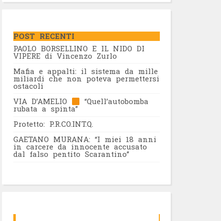
POST RECENTI
PAOLO BORSELLINO E IL NIDO DI
VIPERE di Vincenzo Zurlo
Mafia e appalti: il sistema da mille
miliardi che non poteva permettersi
ostacoli
VIA D’AMELIO
“Quell’autobomba
rubata a spinta”
Protetto: P.R.CO.INT.Q.
GAETANO MURANA: “I miei 18 anni
in carcere da innocente accusato
dal falso pentito Scarantino”