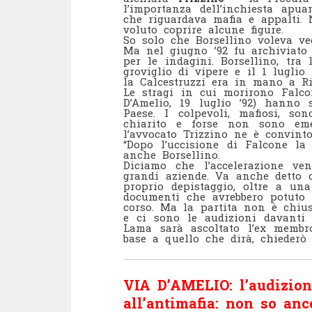
l’importanza dell’inchiesta apu
che riguardava mafia e appalti. 
voluto coprire alcune figure.
So solo che Borsellino voleva ved
Ma nel giugno ’92 fu archiviato
per le indagini. Borsellino, tra 
groviglio di vipere e il 1 lugli
la Calcestruzzi era in mano a Ri
Le stragi in cui morirono Falcon
D’Amelio, 19 luglio ’92) hanno 
Paese. I colpevoli, mafiosi, s
chiarito e forse non sono eme
l’avvocato Trizzino ne è convinto
“Dopo l’uccisione di Falcone la
anche Borsellino.
Diciamo che l’accelerazione ven
grandi aziende. Va anche detto c
proprio depistaggio, oltre a una
documenti che avrebbero potuto r
corso. Ma la partita non è chius
e ci sono le audizioni davanti
Lama sarà ascoltato l’ex membr
base a quello che dirà, chiederò 
VIA D’AMELIO: l’audizio
all’antimafia: non so anc