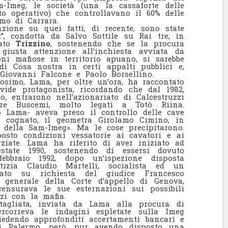
-Imeg, le società (una la cassaforte delle
nto operativo) che controllavano il 60% delle
mo di Carrara.
nzione su quei fatti, di recente, sono state
, condotta da Salvo Sottile su Rai tre, in
cato
Trizzino
, sostenendo che se la procura
giusta attenzione all’inchiesta avviata da
oni mafiose in territorio apuano, si sarebbe
di Cosa nostra in certi appalti pubblici e,
i Giovanni Falcone e Paolo Borsellino.
losimo, Lama, per oltre un’ora, ha raccontato
vide protagonista, ricordando che dal 1982,
o, entrarono nell’azionariato di Calcestruzzi
ore Buscemi, molto legati a Totò Riina.
 Lama- aveva preso il controllo delle cave
 cognato, il geometra Girolamo Cimino, in
 della Sam-Imeg». Ma le cose precipitarono.
mposto condizioni vessatorie ai cavatori e ai
rziate. Lama ha riferito di aver iniziato ad
estate 1990, sostenendo di essersi dovuto
febbraio 1992, dopo un’ispezione disposta
stizia Claudio Martelli, socialista ed un
iato su richiesta del giudice Francesco
e generale della Corte d’appello di Genova,
ensurava le sue esternazioni sui possibili
zi con la mafia.
tagliata, inviata da Lama alla procura di
ercorreva le indagini espletate sulla Imeg
iedendo approfonditi accertamenti bancari e
di Palermo, però, pur avendo disposto una