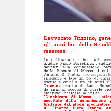
L’avvocato Trizzino, gene
gli anni bui della Repub
massese
Le infiltrazioni mafiose alle ca
giudice Paolo Borsellino, l’audiz
davanti alla commissione parl
dalla Procura di Massa il cui f
Antonio Di Pietro, l’ex magistrat
spiegarlo e fare un po’ di chia
oscure a cavallo tra gli anni ’8
Trizzino
, marito di Lucia Borsel
da anni si occupa di queste vic
obiettivo: ricercare la verità.
“L’inchiesta di Massa – aff
ascoltato dalla commissione
brillante dall’allora procurato
di Finanza Piero Franco Ang