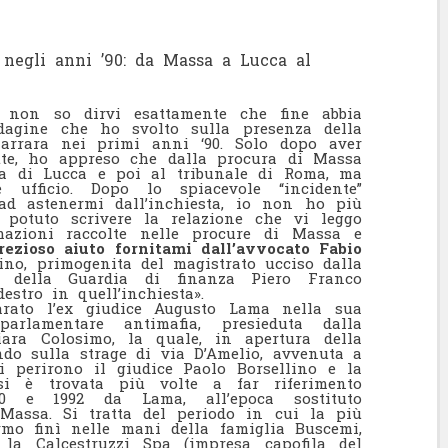
e negli anni ’90: da Massa a Lucca al
, non so dirvi esattamente che fine abbia
indagine che ho svolto sulla presenza della
Carrara nei primi anni ‘90. Solo dopo aver
itte, ho appreso che dalla procura di Massa
la di Lucca e poi al tribunale di Roma, ma
ufficio. Dopo lo spiacevole “incidente”
ad astenermi dall’inchiesta, io non ho più
 potuto scrivere la relazione che vi leggo
rmazioni raccolte nelle procure di Massa e
rezioso aiuto fornitami dall’avvocato Fabio
lino, primogenita del magistrato ucciso dalla
lo della Guardia di finanza Piero Franco
estro in quell’inchiesta».
rato l’ex giudice Augusto Lama nella sua
arlamentare antimafia, presieduta dalla
hiara Colosimo, la quale, in apertura della
ndo sulla strage di via D’Amelio, avvenuta a
i perirono il giudice Paolo Borsellino e la
si è trovata più volte a far riferimento
990 e 1992 da Lama, all’epoca sostituto
 Massa. Si tratta del periodo in cui la più
mo finì nelle mani della famiglia Buscemi,
la Calcestruzzi Spa (impresa capofila del