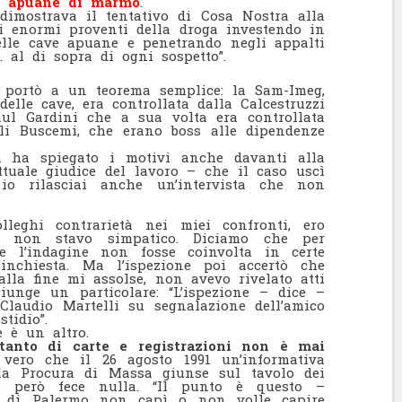
ve apuane di marmo
.
dimostrava il tentativo di Cosa Nostra alla
gli enormi proventi della droga investendo in
 nelle cave apuane e penetrando negli appalti
à… al di sopra di ogni sospetto”.
portò a un teorema semplice: la Sam-Imeg,
delle cave, era controllata dalla Calcestruzzi
ul Gardini che a sua volta era controllata
lli Buscemi, che erano boss alle dipendenze
a ha spiegato i motivi anche davanti alla
ttuale giudice del lavoro – che il caso uscì
io rilasciai anche un’intervista che non
lleghi contrarietà nei miei confronti, ero
, non stavo simpatico. Diciamo che per
e l’indagine non fosse coinvolta in certe
’inchiesta. Ma l’ispezione poi accertò che
alla fine mi assolse, non avevo rivelato atti
ggiunge un particolare: “L’ispezione – dice –
Claudio Martelli su segnalazione dell’amico
tidio”.
 è un altro.
n tanto di carte e registrazioni non è mai
vero che il 26 agosto 1991 un’informativa
lla Procura di Massa giunse sul tavolo dei
no però fece nulla. “Il punto è questo –
di Palermo non capì o non volle capire