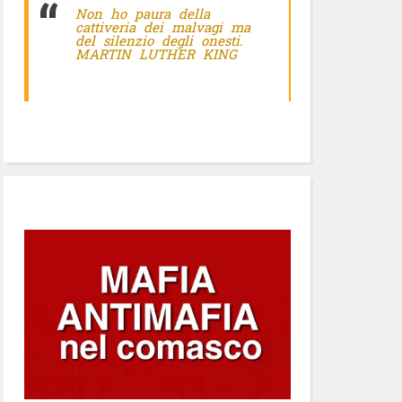
Non ho paura della
cattiveria dei malvagi ma
del silenzio degli onesti.
MARTIN LUTHER KING