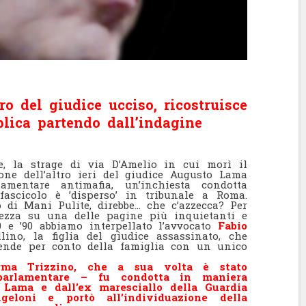
ro del giudice ucciso, ricostruisce
blica partendo dall’indagine
ve, la strage di via D’Amelio in cui morì il
ione dell’altro ieri del giudice Augusto Lama
amentare antimafia, un’inchiesta condotta
ascicolo è ’disperso’ in tribunale a Roma.
o di Mani Pulite, direbbe… che c’azzecca? Per
rezza su una delle pagine più inquietanti e
0 e ’90 abbiamo interpellato l’avvocato
Fabio
lino, la figlia del giudice assassinato, che
ende per conto della famiglia con un unico
erma Trizzino, che a sua volta è stato
 parlamentare – fu condotta in maniera
re Lama e dall’ex maresciallo della Guardia
eloni e portò all’individuazione della