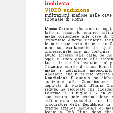
inchiesta
VIDEO audizione
Infiltrazioni mafiose nelle cav
tribunale di Roma
Massa-Carrara
«Io, ancora oggi
fatto il fascicolo relativo all’
mafia corleonese alle cave di 
presentato diverse richieste scr
le mie carte sono finite a quel
non so esattamente in quale 
professionale che mi costrinse 
avuto accesso alle carte. Se ho
oggi, è stato grazie alle info
Lucca, in cui ho lavorato e al
p
Trizzino
, marito di Lucia Borsel
mafia e dell’allora marescial
Angeloni, che fu il mio braccio d
L’audizione
È quanto ha dichia
audizione alla Commissione p
deputata di Fratelli d’Italia C
seduta, ha ricordato che, indaga
Palermo il 19 luglio 1992, in cu
sua scorta, tale commissione 
all’inchiesta condotta tra 1
procuratore della Repubblica di
grande azienda mondiale di mar
legata a Totò Riina, dopo che 