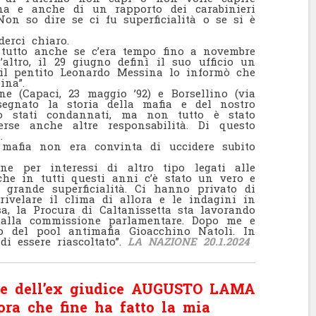
ana e anche di un rapporto dei carabinieri
Non so dire se ci fu superficialità o se si è
erci chiaro.
 tutto anche se c’era tempo fino a novembre
l’altro, il 29 giugno definì il suo ufficio un
o il pentito Leonardo Messina lo informò che
ina”.
e (Capaci, 23 maggio ’92) e Borsellino (via
segnato la storia della mafia e del nostro
ono stati condannati, ma non tutto è stato
rse anche altre responsabilità. Di questo
.
 mafia non era convinta di uccidere subito
ne per interessi di altro tipo legati alle
he in tutti questi anni c’è stato un vero e
 grande superficialità. Ci hanno privato di
ivelare il clima di allora e le indagini in
a, la Procura di Caltanissetta sta lavorando
 alla commissione parlamentare. Dopo me e
o del pool antimafia Gioacchino Natoli. In
di essere riascoltato”.
LA NAZIONE 20.1.2024
ne dell’ex giudice AUGUSTO LAMA
ora che fine ha fatto la mia