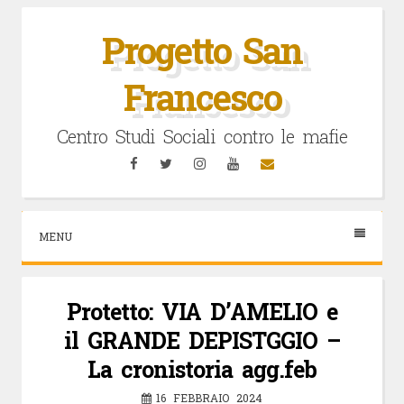
Vai
al
Progetto San
contenuto
Francesco
Centro Studi Sociali contro le mafie
Facebook
Twitter
Instagram
YouTube
Email
MENU
Protetto: VIA D’AMELIO e
il GRANDE DEPISTGGIO –
La cronistoria agg.feb
16 FEBBRAIO 2024