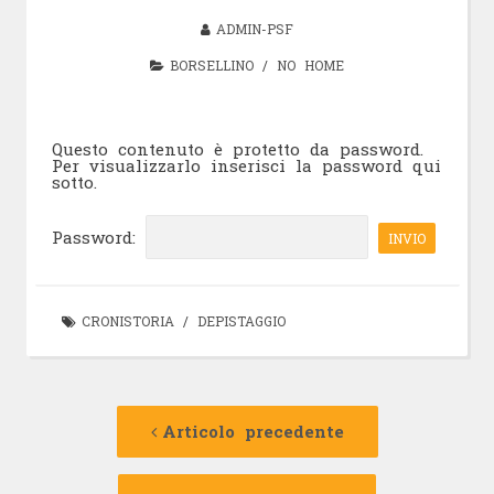
ADMIN-PSF
BORSELLINO
/
NO HOME
Questo contenuto è protetto da password.
Per visualizzarlo inserisci la password qui
sotto.
Password:
CRONISTORIA
/
DEPISTAGGIO
Navigazione
Articolo
precedente:
Articolo precedente
articolo
Articolo