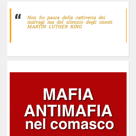
Non ho paura della cattiveria dei
malvagi ma del silenzio degli onesti.
MARTIN LUTHER KING