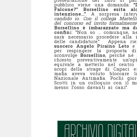
presentazione del libro si pa
pubblico viene una domanda:
“
Falcone?” Borsellino esita a
intenzione…”
. A sorpresa inter
candido io. Con il collega Martell
del concorso ed invito formalmente
Borsellino è imbarazzato ma d
confin
i: ”Non so … comunque, ne
sarà necessario procedere alla 
delle candidature.” Appena ri
suocero Angelo Piraino Leto
e 
per respingere la proposta di
sconvolge
Borsellino
, perché né 
chiesto preventivamente un’o
equivale a metterlo nel centro
scopi della strage di Capaci er
mafia aveva voluto bloccare 
Nazionale Antimafia. Pochi gi
Scotti in un colloquio con il m
messo l’osso davanti ai cani”.