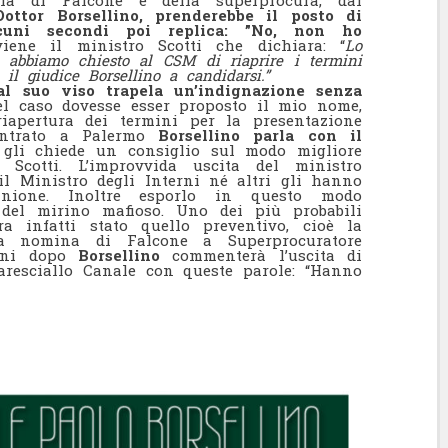
rla di Falcone e della superprocura, dal
Dottor Borsellino, prenderebbe il posto di
lcuni secondi poi replica: ”No, non ho
viene il ministro Scotti che dichiara: “
Lo
i abbiamo chiesto al CSM di riaprire i termini
 il giudice Borsellino a candidarsi.”
al suo viso trapela un’indignazione senza
l caso dovesse esser proposto il mio nome,
riapertura dei termini per la presentazione
entrato a Palermo
Borsellino parla con il
gli chiede un consiglio sul modo migliore
 Scotti. L’improvvida uscita del ministro
il Ministro degli Interni né altri gli hanno
pinione. Inoltre esporlo in questo modo
 del mirino mafioso. Uno dei più probabili
a infatti stato quello preventivo, cioè la
la nomina di Falcone a Superprocuratore
orni dopo
Borsellino
commenterà l’uscita di
aresciallo Canale con queste parole: “Hanno