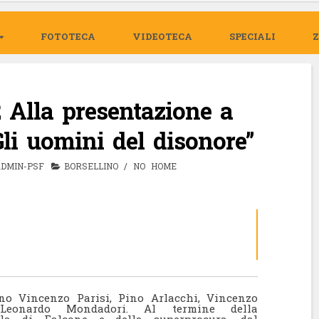
FOTOTECA
VIDEOTECA
SPECIALI
 Alla presentazione a
li uomini del disonore”
DMIN-PSF
BORSELLINO
/
NO HOME
no Vincenzo Parisi, Pino Arlacchi, Vincenzo
onardo Mondadori. Al termine della