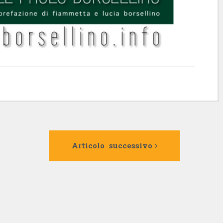
Articolo
Articolo
precedente:
successivo:
Articolo successivo