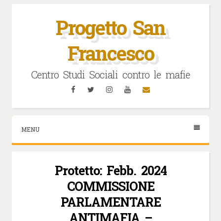
Vai
al
Progetto San
contenuto
Francesco
Centro Studi Sociali contro le mafie
Facebook
Twitter
Instagram
YouTube
Email
MENU
Protetto: Febb. 2024
COMMISSIONE
PARLAMENTARE
ANTIMAFIA –