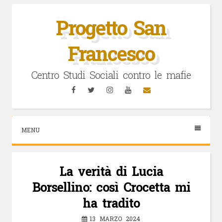
Vai
al
Progetto San
contenuto
Francesco
Centro Studi Sociali contro le mafie
Facebook
Twitter
Instagram
YouTube
Email
MENU
La verità di Lucia
Borsellino: così Crocetta mi
ha tradito
13 MARZO 2024