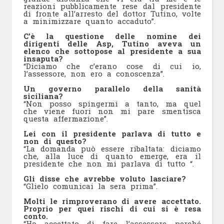
reazioni pubblicamente rese dal presidente
di fronte all’arresto del dottor Tutino, volte
a minimizzare quanto accaduto”.
C’è la questione delle nomine dei
dirigenti delle Asp, Tutino aveva un
elenco che sottopose al presidente a sua
insaputa?
“Diciamo che c’erano cose di cui io,
l’assessore, non ero a conoscenza”.
Un governo parallelo della sanità
siciliana?
“Non posso spingermi a tanto, ma quel
che viene fuori non mi pare smentisca
questa affermazione”.
Lei con il presidente parlava di tutto e
non di questo?
“La domanda può essere ribaltata: diciamo
che, alla luce di quanto emerge, era il
presidente che non mi parlava di tutto “.
Gli disse che avrebbe voluto lasciare?
“Glielo comunicai la sera prima”.
Molti le rimproverano di avere accettato.
Proprio per quei rischi di cui si è resa
conto.
“Ho accettato di fare l’assessore perché