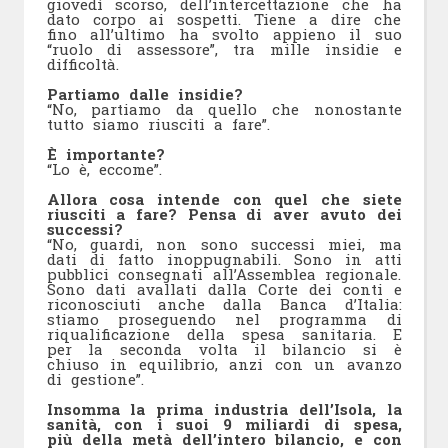
giovedì scorso, dell’intercettazione che ha
dato corpo ai sospetti. Tiene a dire che
fino all’ultimo ha svolto appieno il suo
“ruolo di assessore”, tra mille insidie e
difficoltà.
Partiamo dalle insidie?
“No, partiamo da quello che nonostante
tutto siamo riusciti a fare”.
È importante?
“Lo è, eccome”.
Allora cosa intende con quel che siete
riusciti a fare? Pensa di aver avuto dei
successi?
“No, guardi, non sono successi miei, ma
dati di fatto inoppugnabili. Sono in atti
pubblici consegnati all’Assemblea regionale.
Sono dati avallati dalla Corte dei conti e
riconosciuti anche dalla Banca d’Italia:
stiamo proseguendo nel programma di
riqualificazione della spesa sanitaria. E
per la seconda volta il bilancio si è
chiuso in equilibrio, anzi con un avanzo
di gestione”.
Insomma la prima industria dell’Isola, la
sanità, con i suoi 9 miliardi di spesa,
più della metà dell’intero bilancio, e con