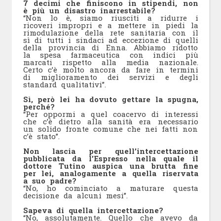
7 decimi che finiscono in stipendi, non
è più un disastro inarrestabile?
“Non lo è, siamo riusciti a ridurre i
ricoveri impropri e a mettere in piedi la
rimodulazione della rete sanitaria con il
sì di tutti i sindaci ad eccezione di quelli
della provincia di Enna. Abbiamo ridotto
la spesa farmaceutica con indici più
marcati rispetto alla media nazionale.
Certo c’è molto ancora da fare in termini
di miglioramento dei servizi e degli
standard qualitativi”.
Sì, però lei ha dovuto gettare la spugna,
perché?
“Per oppormi a quel coacervo di interessi
che c’è dietro alla sanità era necessario
un solido fronte comune che nei fatti non
c’è stato”.
Non lascia per quell’intercettazione
pubblicata da l’Espresso nella quale il
dottore Tutino auspica una brutta fine
per lei, analogamente a quella riservata
a suo padre?
“No, ho cominciato a maturare questa
decisione da alcuni mesi”.
Sapeva di quella intercettazione?
“No, assolutamente. Quello che avevo da