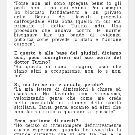
“Forse non mi sono spiegata bene: io gli
occhi non li ho mai chiusi. Per esempio
ho bloccato l’affidamento a un privato
della Banca dei tessuti proposta
dall’ospedale Villa Sofia (quello in cui era
primario il dottor Tutino, ndr). Una
procedura che andava contro le norme:
bisognava fare un bando di evidenza
pubblica come prevede lo Stato e l’Unione
europea”.
E questo è alla base dei giudizi, diciamo
così, poco lusinghieri sul suo conto del
dottor Tutino?
“Su questo ci sono indagini, lasci che
siano altri a occuparsene, non io e non
lei”.
Sì, ma lei se ne è andata, perché?
“La mia lettera di dimissioni è chiara ed
esaustiva. Ho lavorato con entusiasmo,
valorizzando gente che come me crede
nella possibilità di rilancio della sanità
siciliana. Tanta gente, accanto ad altri che
non fanno nulla o guardano al passato”.
Ecco, parliamo di questi?
“Ho deciso di interrompere definitivamente
questa esperienza quando ho avvertito la
grande distanza che vi era tra me e le