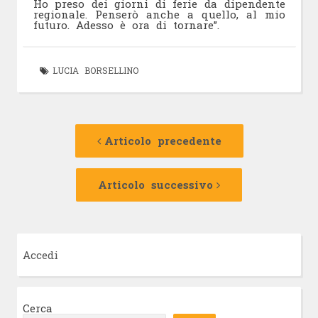
Ho preso dei giorni di ferie da dipendente
regionale. Penserò anche a quello, al mio
futuro. Adesso è ora di tornare”.
LUCIA BORSELLINO
Navigazione
Articolo
precedente:
Articolo precedente
articolo
Articolo
successivo:
Articolo successivo
Accedi
Cerca