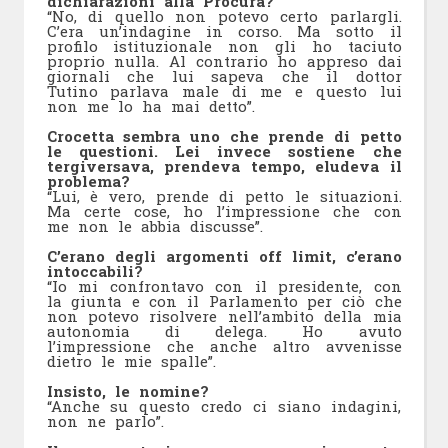
dichiarazioni alla Procura?
“No, di quello non potevo certo parlargli.
C’era un’indagine in corso. Ma sotto il
profilo istituzionale non gli ho taciuto
proprio nulla. Al contrario ho appreso dai
giornali che lui sapeva che il dottor
Tutino parlava male di me e questo lui
non me lo ha mai detto”.
Crocetta sembra uno che prende di petto
le questioni. Lei invece sostiene che
tergiversava, prendeva tempo, eludeva il
problema?
“Lui, è vero, prende di petto le situazioni.
Ma certe cose, ho l’impressione che con
me non le abbia discusse”.
C’erano degli argomenti off limit, c’erano
intoccabili?
“Io mi confrontavo con il presidente, con
la giunta e con il Parlamento per ciò che
non potevo risolvere nell’ambito della mia
autonomia di delega. Ho avuto
l’impressione che anche altro avvenisse
dietro le mie spalle”.
Insisto, le nomine?
“Anche su questo credo ci siano indagini,
non ne parlo”.