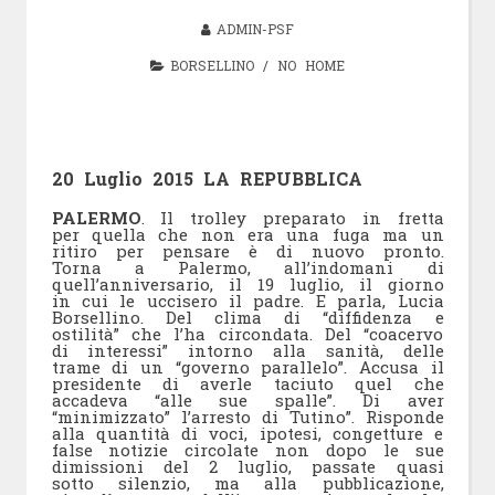
ADMIN-PSF
BORSELLINO
/
NO HOME
20 Luglio 2015 LA REPUBBLICA
PALERMO
. Il trolley preparato in fretta
per quella che non era una fuga ma un
ritiro per pensare è di nuovo pronto.
Torna a Palermo, all’indomani di
quell’anniversario, il 19 luglio, il giorno
in cui le uccisero il padre. E parla, Lucia
Borsellino. Del clima di “diffidenza e
ostilità” che l’ha circondata. Del “coacervo
di interessi” intorno alla sanità, delle
trame di un “governo parallelo”. Accusa il
presidente di averle taciuto quel che
accadeva “alle sue spalle”. Di aver
“minimizzato” l’arresto di Tutino”. Risponde
alla quantità di voci, ipotesi, congetture e
false notizie circolate non dopo le sue
dimissioni del 2 luglio, passate quasi
sotto silenzio, ma alla pubblicazione,