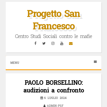
Vai
al
Progetto San
contenuto
Francesco
Centro Studi Sociali contro le mafie
Facebook
Twitter
Instagram
YouTube
Email
MENU
PAOLO BORSELLINO:
audizioni a confronto
6 LUGLIO 2024
ADMIN-PSF