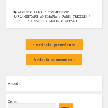
AUGUSTO LAMA
/
COMMISSIONE
PARLAMENTARE ANTIMAFIA
/
FABIO TRIZZINO
/
GIOACCHINO NATOLI
/
MAFIA E APPALTI
Navigazione
Articolo
precedente:
Articolo precedente
articolo
Articolo
successivo:
Articolo successivo
Accedi
Cerca