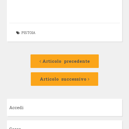
PISTOIA
Navigazione
Articolo
precedente:
Articolo precedente
articolo
Articolo
successivo:
Articolo successivo
Accedi
Cerca