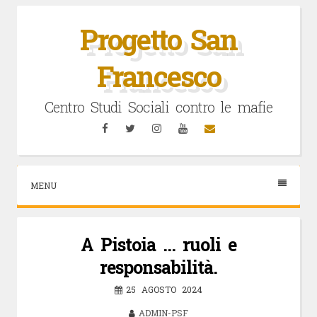
Vai
al
Progetto San
contenuto
Francesco
Centro Studi Sociali contro le mafie
Facebook
Twitter
Instagram
YouTube
Email
MENU
A Pistoia … ruoli e
responsabilità.
25 AGOSTO 2024
ADMIN-PSF