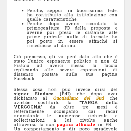
Perché, seppur in buonissima fede,
ha contribuito alla intitolazione con
quelle caratteristiche.
Perché dopo averci ricordato la
primogenitura PD della proposta e
averne poi preso le distanze alle
prime proteste, nulla di formale ha
poi posto in essere affinché si
rimediasse al danno.
Ciò premesso, gli va però dato atto che é
stato l’unico esponente politico e non di
Pistoia ad averci messo la faccia
replicando alle severe espressioni di
dissenso postate sulla sua pagina
Facebook.
Stessa cosa non può invece dirsi del
signor Sindaco
(FdI)
che dopo aver
dichiarato al
Quotiadiano del Sud
che
avrebbe sostituito la
“TARGA della
VERGOGNA”
da oltre tre mesi è
letteralmente scomparso dai radar
nonostante le numerose richieste e
sollecitazioni a lui rivolte anche
attraverso la sua
pagina ufficiale
in FB.
Un comportamento a dir poco sgradevole