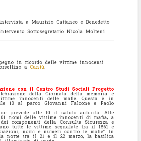
tervista a Maurizio Cattaneo e Benedetto
tervento Sottosegretario Nicola Molteni
pegno in ricordo delle vittime innocenti
Borsellino a
Cantù
.
razione con il Centro Studi Sociali Progetto
elebrazione della Giornata della memoria e
vittime innocenti delle mafie. Questa è in
le 10 al parco Giovanni Falcone e Paolo
ne prevede alle 10 il saluto autorità. Alle
.101 nomi delle vittime innocenti di mafia, a
 dei componenti della Consulta Sicurezza e
ano tutte le vittime segnalate tra il 1861 e
ociazioni, nomi e numeri contro le mafie”. In
la notte tra il 21 e il 22 marzo, la basilica
̀ illuminata di verde.