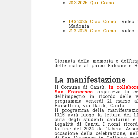
20.3.2025 Qui Como
19.3.2025 Ciao Como
video in
Madonia
21.3.2025 Ciao Como
video in
Giornata della memoria e dell’im
delle mafie al parco Falcone e 
La manifestazione
Il Comune di Cantù
, in collabo
San Francesco
, organizza la c
dell’impegno in ricordo delle 
programma venerdì 21 marzo al
Borsellino, via Dante, Cantù.
Il programma della manifestazio
10.15 avrà luogo la lettura dei 1
cura degli studenti canturini e
Legalità di Cantù. I nomi ricord
la fine del 2024 da “Libera. Ass
occasione della celebrazione, nel
di San Vincenzo in Galliano sara