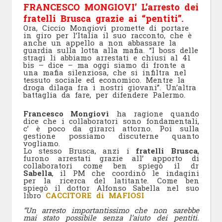
FRANCESCO MONGIOVI’ L’arresto dei
fratelli Brusca grazie ai “pentiti”.
Ora, Ciccio Mongiovì promette di portare
in giro per l’Italia il suo racconto, che è
anche un appello a non abbassare la
guardia sulla lotta alla mafia. “I boss delle
stragi li abbiamo arrestati e chiusi al 41
bis – dice – ma oggi siamo di fronte a
una mafia silenziosa, che si infiltra nel
tessuto sociale ed economico. Mentre la
droga dilaga fra i nostri giovani”. Un’altra
battaglia da fare, per difendere Palermo.
Francesco Mongiovì
ha ragione quando
dice che i collaboratori sono fondamentali,
c’ è poco da girarci attorno. Poi sulla
gestione possiamo discuterne quanto
vogliamo.
Lo stesso Brusca, anzi i
fratelli Brusca
,
furono arrestati grazie all’ apporto di
collaboratori come ben spiegò il dr
Sabella
, il PM che coordinò le indagini
per la ricerca del latitante. Come ben
spiegò il dottor Alfonso Sabella nel suo
libro
CACCITORE di MAFIOSI
“Un arresto importantissimo che non sarebbe
mai stato possibile senza l’aiuto dei pentiti.