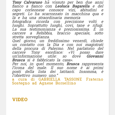
Tony Calvaruso
ha vissuto per ben due anni
fianco a fianco con
Leoluca Bagarella
e del
capo corleonese conosce vizi, abitudini e
segreti. Lo ha scarrozzato in macchina qua e
là e ha una straordinaria memoria
fotografica: ricorda con precisione volti e
luoghi. Soprattutto luoghi, covi, tane e rifugi.
La sua testimonianza è preziosissima. È in
carcere a Rebibbia, braccio speciale, sotto
stretta sorveglianza.
Quel giorno, un freddissimo venerdì, chiede
un contatto con la Dia e con noi magistrati
della procura di Palermo. Nel parlatorio del
carcere Tony esordisce: «Vi posso dare
un’informazione utile: so dove
Giovanni
Brusca
si è fabbricato la casa».
Per noi, in quel momento,
Brusca
rappresenta
l’icona del male. Il suo nome è ai primi
posti della lista dei latitanti. Insomma, è
l’obiettivo numero uno.”
a cura di GABRIELLA TASSONE Fraterno
Sostegno ad Agnese Borsellino
VIDEO