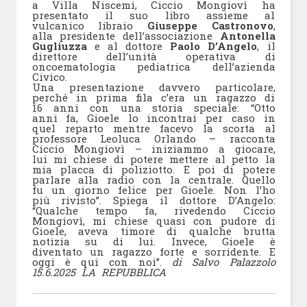
a Villa Niscemi, Ciccio Mongiovì ha
presentato il suo libro assieme al
vulcanico libraio
Giuseppe Castronovo
,
alla presidente dell’associazione
Antonella
Gugliuzza
e al dottore
Paolo D’Angelo
, il
direttore dell’unità operativa di
oncoematologia pediatrica dell’azienda
Civico.
Una presentazione davvero particolare,
perché in prima fila c’era un ragazzo di
16 anni con una storia speciale: “Otto
anni fa, Gioele lo incontrai per caso in
quel reparto mentre facevo la scorta al
professore Leoluca Orlando – racconta
Ciccio Mongiovì – iniziammo a giocare,
lui mi chiese di potere mettere al petto la
mia placca di poliziotto. E poi di potere
parlare alla radio con la centrale. Quello
fu un giorno felice per Gioele. Non l’ho
più rivisto”. Spiega il dottore D’Angelo:
“Qualche tempo fa, rivedendo Ciccio
Mongiovì, mi chiese quasi con pudore di
Gioele, aveva timore di qualche brutta
notizia su di lui. Invece, Gioele è
diventato un ragazzo forte e sorridente. E
oggi è qui con noi”.
di Salvo Palazzolo
15.6.2025 LA REPUBBLICA