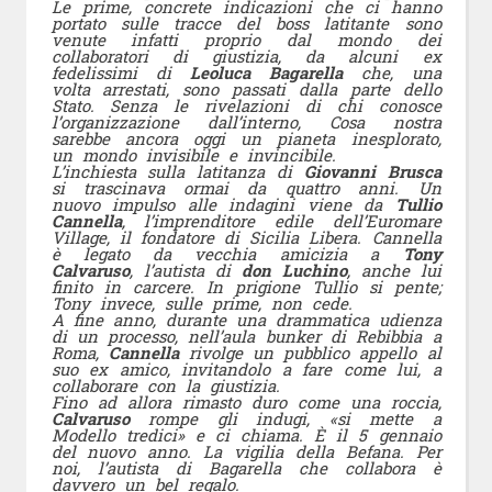
Le prime, concrete indicazioni che ci hanno
portato sulle tracce del boss latitante sono
venute infatti proprio dal mondo dei
collaboratori di giustizia, da alcuni ex
fedelissimi di
Leoluca Bagarella
che, una
volta arrestati, sono passati dalla parte dello
Stato. Senza le rivelazioni di chi conosce
l’organizzazione dall’interno, Cosa nostra
sarebbe ancora oggi un pianeta inesplorato,
un mondo invisibile e invincibile.
L’inchiesta sulla latitanza di
Giovanni Brusca
si trascinava ormai da quattro anni. Un
nuovo impulso alle indagini viene da
Tullio
Cannella
, l’imprenditore edile dell’Euromare
Village, il fondatore di Sicilia Libera. Cannella
è legato da vecchia amicizia a
Tony
Calvaruso
, l’autista di
don Luchino
, anche lui
finito in carcere. In prigione Tullio si pente;
Tony invece, sulle prime, non cede.
A fine anno, durante una drammatica udienza
di un processo, nell’aula bunker di Rebibbia a
Roma,
Cannella
rivolge un pubblico appello al
suo ex amico, invitandolo a fare come lui, a
collaborare con la giustizia.
Fino ad allora rimasto duro come una roccia,
Calvaruso
rompe gli indugi, «si mette a
Modello tredici» e ci chiama. È il 5 gennaio
del nuovo anno. La vigilia della Befana. Per
noi, l’autista di Bagarella che collabora è
davvero un bel regalo.