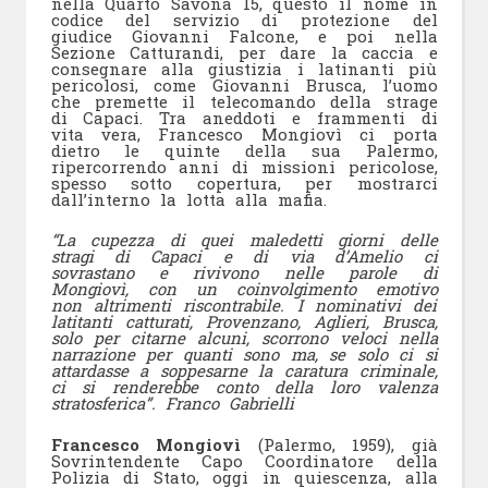
nella Quarto Savona 15, questo il nome in
codice del servizio di protezione del
giudice Giovanni Falcone, e poi nella
Sezione Catturandi, per dare la caccia e
consegnare alla giustizia i latinanti più
pericolosi, come Giovanni Brusca, l’uomo
che premette il telecomando della strage
di Capaci. Tra aneddoti e frammenti di
vita vera, Francesco Mongiovì ci porta
dietro le quinte della sua Palermo,
ripercorrendo anni di missioni pericolose,
spesso sotto copertura, per mostrarci
dall’interno la lotta alla mafia.
“La cupezza di quei maledetti giorni delle
stragi di Capaci e di via d’Amelio ci
sovrastano e rivivono nelle parole di
Mongiovì, con un coinvolgimento emotivo
non altrimenti riscontrabile. I nominativi dei
latitanti catturati, Provenzano, Aglieri, Brusca,
solo per citarne alcuni, scorrono veloci nella
narrazione per quanti sono ma, se solo ci si
attardasse a soppesarne la caratura criminale,
ci si renderebbe conto della loro valenza
stratosferica”. Franco Gabrielli
Francesco Mongiovì
(Palermo, 1959), già
Sovrintendente Capo Coordinatore della
Polizia di Stato, oggi in quiescenza, alla