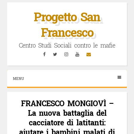
Vai
al
Progetto San
contenuto
Francesco
Centro Studi Sociali contro le mafie
Facebook
Twitter
Instagram
YouTube
Email
MENU
FRANCESCO MONGIOVÌ –
La nuova battaglia del
cacciatore di latitanti:
aiutare i bambini malati di