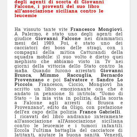
degli agenti di scorta di Giovanni
Falcone, i proventi del suo libro
all’associazione siciliana contro le
leucemie
Ha vissuto tante vite
Francesco Mongiovì
.
A Palermo, è stato uno degli agenti del
giudice
Giovanni Falcone
nei drammatici
mesi del 1989. Poi, è stato uno dei
cacciatori dei boss delle stragi, con i
compagni della mitica Catturandi della
squadra mobile: il suo volto è dietro quei
mephisto che abbiamo visto in Tv nei
giorni della vittoria dello Stato contro la
mafia. Quando furono arrestati
Giovanni
Brusca
,
Mimmo Raccuglia
,
Bernardo
Provenzano
e poi
Salvatore
e
Sandro Lo
Piccolo
. Francesco, Ciccio, Mongiovì ha
scritto un libro emozionante ora che è
andato in pensione. Si intitola: “Uomo di
Stato – la mia vita in polizia, dalla scorta
a Falcone agli arresti di Brusca e
Provenzano”, edito da Oligo, con prefazione
dell’ex capo della polizia
Franco Gabrielli
.
I ricavati del libro andranno interamente
all’associazione all’Associazione siciliana
contro le leucemie e i tumori infantili.
Eccola l’ultima battaglia del cacciatore di
latitanti, aiutare la buona sanità. Venerdì,