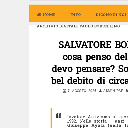
HOME
INFO
DICONO DI NOI
ARCHIVIO DIGITALE PAOLO BORSELLINO
SALVATORE BOR
cosa penso del
devo pensare? S
bel debito di circ
7 AGOSTO 2025
ADMIN-PSF
lavatore Arriviamo al gior
1992. Nella storia – anzi
Giuseppe Ayala (nella fo