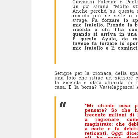
Giovanni Falcone e Paolo
un po’ strana. “Molto st
Anche perché, su questa s
ricordo più se sette o o
strage.
Fa forzare lo spo
mio fratello. Prende la b
ricorda a chi l’ha con
quando si arriva in una
E questo Ayala, da mag
Invece fa forzare lo spor
mio fratello e lì cominci
Sempre per la cronaca, della spa
una foto che ritrae un signore c
la vicenda è stata chiarita in m
casa. E la borsa? Vattelappesca! A
“Mi chiede cosa 
pensare? So che h
trecento milioni di
a ragionare com
magistrato: che deb
a carte e fa debiti
reticenti. Oggi dic
gli ho posto diec