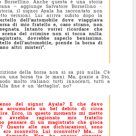
 Borsellino. Anche questa è una storia
rana – aggiunge Salvatore Borsellino -.
toria, il signor Ayala ha raccontato non
tto versioni. Lui arriva subito dopo la
rtello dell’automobile dove viaggiava
orsa di mio fratello e, caso strano, non
segnata. Intanto vorrei ricordare che
 scena del crimine non si tocca nulla.
istrato, dovrebbe saperlo benissimo.
tello dell’automobile, prende la borsa di
ano altri misteri”.
rizione della borsa non si sa più nulla. C’è
on una borsa tra le mani. Ma, grazie a Dio,
odo molto italiano: tutti innocenti, tutti a
lla fine è un ‘dettaglio’, no?
penso del signor Ayala? E che devo
a accumulato un bel debito di circa
 lire. Ecco, in questo momento mi metto
e avrebbe ragionato mio fratello
bo pensare di un magistrato che gioca
? Quanto alle sue dichiarazioni, sono
e: ero sconvolto. Lui sconvolto? Ma… Io
i domande. Non ha ancora risposto.