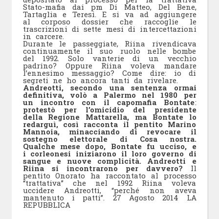
Stato-mafia dai pm Di Matteo, Del Bene,
Tartaglia e Teresi. E si va ad aggiungere
al corposo dossier che raccoglie le
trascrizioni di sette mesi di intercettazioni
in carcere.
Durante le passeggiate, Riina rivendicava
continuamente il suo ruolo nelle bombe
del 1992. Solo vanterie di un vecchio
padrino? Oppure Riina voleva mandare
l’ennesimo messaggio? Come dire: io di
segreti ne ho ancora tanti da rivelare.
Andreotti, secondo una sentenza ormai
definitiva, volò a Palermo nel 1980 per
un incontro con il capomafia Bontate
:
protestò per l’omicidio del presidente
della Regione Mattarella, ma Bontate lo
redarguì, così racconta il pentito Marino
Mannoia, minacciando di revocare il
sostegno elettorale di Cosa nostra.
Qualche mese dopo, Bontate fu ucciso, e
i corleonesi iniziarono il loro governo di
sangue e nuove complicità. Andreotti e
Riina si incontrarono per davvero?
Il
pentito Onorato ha raccontato al processo
“trattativa” che nel 1992 Riina voleva
uccidere Andreotti, “perché non aveva
mantenuto i patti”.
27 Agosto 2014 LA
REPUBBLICA