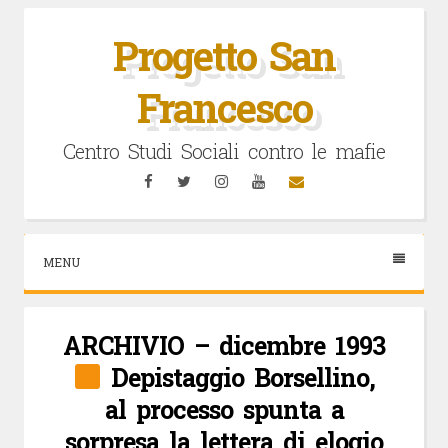
Vai
al
Progetto San
contenuto
Francesco
Centro Studi Sociali contro le mafie
Facebook
Twitter
Instagram
YouTube
Email
MENU
ARCHIVIO – dicembre 1993
Depistaggio Borsellino,
al processo spunta a
sorpresa la lettera di elogio