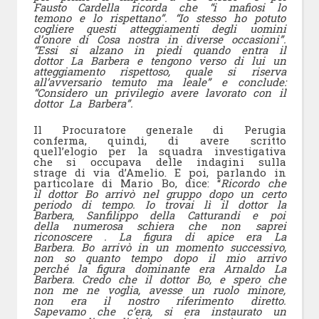
Fausto Cardella ricorda che “i mafiosi lo
temono e lo rispettano”. “Io stesso ho potuto
cogliere questi atteggiamenti degli uomini
d’onore di Cosa nostra in diverse occasioni”.
“Essi si alzano in piedi quando entra il
dottor La Barbera e tengono verso di lui un
atteggiamento rispettoso, quale si riserva
all’avversario temuto ma leale” e conclude:
“Considero un privilegio avere lavorato con il
dottor La Barbera”.
Il Procuratore generale di Perugia
conferma, quindi, di avere scritto
quell’elogio per la squadra investigativa
che si occupava delle indagini sulla
strage di via d’Amelio. E poi, parlando in
particolare di Mario Bo, dice: “
Ricordo che
il dottor Bo arrivò nel gruppo dopo un certo
periodo di tempo. Io trovai lì il dottor la
Barbera, Sanfilippo della Catturandi e poi
della numerosa schiera che non saprei
riconoscere . La figura di apice era La
Barbera. Bo arrivò in un momento successivo,
non so quanto tempo dopo il mio arrivo
perché la figura dominante era Arnaldo La
Barbera. Credo che il dottor Bo, e spero che
non me ne voglia, avesse un ruolo minore,
non era il nostro riferimento diretto.
Sapevamo che c’era, si era instaurato un