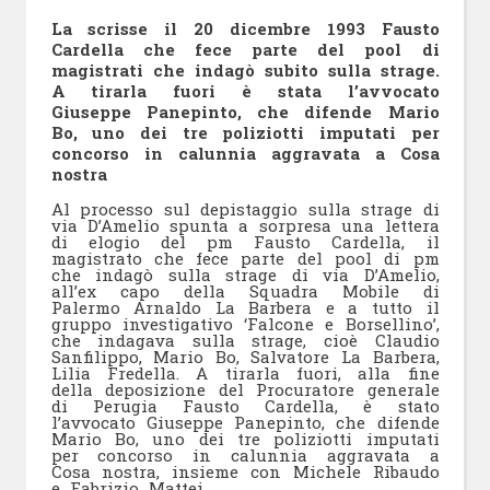
La scrisse il 20 dicembre 1993 Fausto
Cardella che fece parte del pool di
magistrati che indagò subito sulla strage.
A tirarla fuori è stata l’avvocato
Giuseppe Panepinto, che difende Mario
Bo, uno dei tre poliziotti imputati per
concorso in calunnia aggravata a Cosa
nostra
Al processo sul depistaggio sulla strage di
via D’Amelio spunta a sorpresa una lettera
di elogio del pm Fausto Cardella, il
magistrato che fece parte del pool di pm
che indagò sulla strage di via D’Amelio,
all’ex capo della Squadra Mobile di
Palermo Arnaldo La Barbera e a tutto il
gruppo investigativo ‘Falcone e Borsellino’,
che indagava sulla strage, cioè Claudio
Sanfilippo, Mario Bo, Salvatore La Barbera,
Lilia Fredella. A tirarla fuori, alla fine
della deposizione del Procuratore generale
di Perugia Fausto Cardella, è stato
l’avvocato Giuseppe Panepinto, che difende
Mario Bo, uno dei tre poliziotti imputati
per concorso in calunnia aggravata a
Cosa nostra, insieme con Michele Ribaudo
e Fabrizio Mattei.