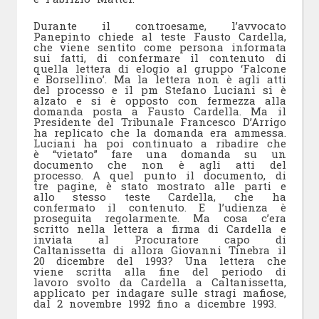
Durante il controesame, l’avvocato
Panepinto chiede al teste Fausto Cardella,
che viene sentito come persona informata
sui fatti, di confermare il contenuto di
quella lettera di elogio al gruppo ‘Falcone
e Borsellino’. Ma la lettera non è agli atti
del processo e il pm Stefano Luciani si è
alzato e si è opposto con fermezza alla
domanda posta a Fausto Cardella. Ma il
Presidente del Tribunale Francesco D’Arrigo
ha replicato che la domanda era ammessa.
Luciani ha poi continuato a ribadire che
è “vietato” fare una domanda su un
documento che non è agli atti del
processo. A quel punto il documento, di
tre pagine, è stato mostrato alle parti e
allo stesso teste Cardella, che ha
confermato il contenuto. E l’udienza è
proseguita regolarmente. Ma cosa c’era
scritto nella lettera a firma di Cardella e
inviata al Procuratore capo di
Caltanissetta di allora Giovanni Tinebra il
20 dicembre del 1993? Una lettera che
viene scritta alla fine del periodo di
lavoro svolto da Cardella a Caltanissetta,
applicato per indagare sulle stragi mafiose,
dal 2 novembre 1992 fino a dicembre 1993.