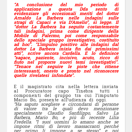
“A conclusione del mio periodo di
applicazione a questa Dda sento di
evidenziare gli eccezionali meriti del dottor
Arnaldo La Barbera nelle indagini sulle
stragi di Capaci e via D’Amelio”, si legge. Il
“dottor La Barbera ha seguito costantemente
tali indagini, prima come dirigente della
Mobile di Palermo, poi come responsabile
dello speciale gruppo investigativo, costituito
ad hoc”. “L’impulso positivo alle indagini dal
dottor La Barbera inizia fin dai primissimi
atti”, scrive ancora Cardella. E lo definisce
“sagace, paziente, incisivo, acuto, ricco di
fiuto nel proporre nuovi temi investigativi”.
“Tenace nel seguire le piste che ritiene
interessanti, onesto e pronto nel riconoscere
quelle rivelatesi infondate”.
E il magistrato cita nella lettera inviata
al Procuratore capo Tinebra tutti i
componenti del gruppo tra cui l’imputato
Mario Bo, presente all’udienza di oggi.
“Ha saputo scegliere e circondarsi di persone
di valore tra le quali devo menzionare
specialmente Claudio Sanfilippo, Salvo La
Barbera, Mario Bo, e più di recente Lilia
Fredella. “I suoi uomini lo amano anche se
impone ritmi di lavoro massacranti perché
per primo li impone a se stesso” e poi