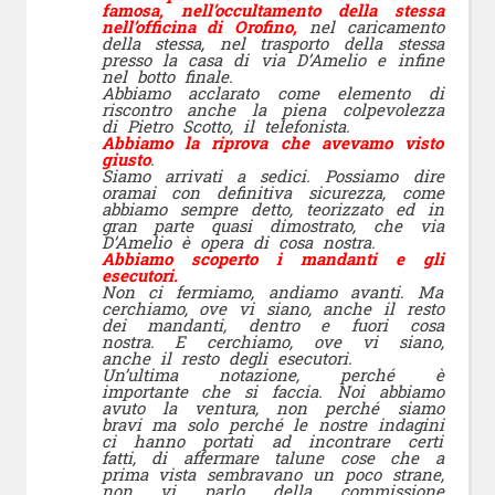
famosa, nell’occultamento della stessa
nell’officina di Orofino,
nel caricamento
della stessa, nel trasporto della stessa
presso la casa di via D’Amelio e infine
nel botto finale.
Abbiamo acclarato come elemento di
riscontro anche la piena colpevolezza
di Pietro Scotto, il telefonista.
Abbiamo la riprova che avevamo visto
giusto
.
Siamo arrivati a sedici. Possiamo dire
oramai con definitiva sicurezza, come
abbiamo sempre detto, teorizzato ed in
gran parte quasi dimostrato, che via
D’Amelio è opera di cosa nostra.
Abbiamo scoperto i mandanti e gli
esecutori.
Non ci fermiamo, andiamo avanti. Ma
cerchiamo, ove vi siano, anche il resto
dei mandanti, dentro e fuori cosa
nostra. E cerchiamo, ove vi siano,
anche il resto degli esecutori.
Un’ultima notazione, perché è
importante che si faccia. Noi abbiamo
avuto la ventura, non perché siamo
bravi ma solo perché le nostre indagini
ci hanno portati ad incontrare certi
fatti, di affermare talune cose che a
prima vista sembravano un poco strane,
non vi parlo della commissione