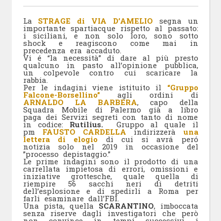
La
STRAGE di VIA D’AMELIO
segna un
importante spartiacque rispetto al passato:
i siciliani, e non solo loro, sono sotto
shock e reagiscono come mai in
precedenza era accaduto.
Vi é “la necessità” di dare al più presto
qualcuno in pasto all’opinione pubblica,
un colpevole contro cui scaricare la
rabbia.
Per le indagini viene istituito il
“Gruppo
Falcone-Borsellino”
agli ordini di
ARNALDO LA BARBERA
, capo della
Squadra Mobile di Palermo già a libro
paga dei Servizi segreti con tanto di nome
in codice:
Rutilius.
Gruppo al quale il
pm
FAUSTO CARDELLA
indirizzerà
una
lettera di elogio
di cui si avrá peró
notizia solo nel 2019 in occasione del
”processo depistaggio.”
Le prime indagini sono il prodotto di una
carrellata impietosa di errori, omissioni e
iniziative grottesche, quale quella di
riempire 56 sacchi neri di detriti
dell’esplosione e di spedirli a Roma per
farli esaminare dall’FBI.
Una pista, quella
SCARANTINO
, imboccata
senza riserve dagli investigatori che però
non convince in tempi successivi i