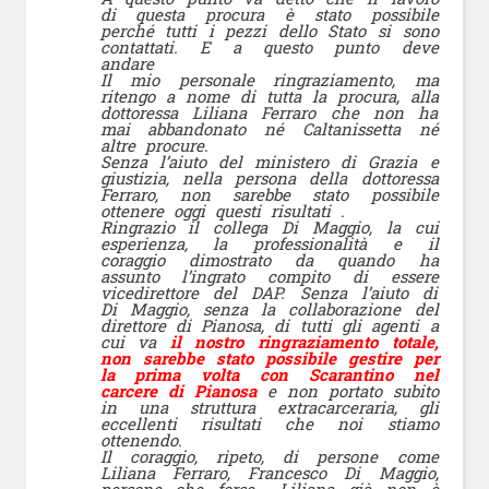
di questa procura è stato possibile
perché tutti i pezzi dello Stato si sono
contattati. E a questo punto deve
andare
Il mio personale ringraziamento, ma
ritengo a nome di tutta la procura, alla
dottoressa Liliana Ferraro che non ha
mai abbandonato né Caltanissetta né
altre procure.
Senza l’aiuto del ministero di Grazia e
giustizia, nella persona della dottoressa
Ferraro, non sarebbe stato possibile
ottenere oggi questi risultati .
Ringrazio il collega Di Maggio, la cui
esperienza, la professionalità e il
coraggio dimostrato da quando ha
assunto l’ingrato compito di essere
vicedirettore del DAP. Senza l’aiuto di
Di Maggio, senza la collaborazione del
direttore di Pianosa, di tutti gli agenti a
cui va
il nostro ringraziamento totale,
non sarebbe stato possibile gestire per
la prima volta con Scarantino nel
carcere di Pianosa
e non portato subito
in una struttura extracarceraria, gli
eccellenti risultati che noi stiamo
ottenendo.
Il coraggio, ripeto, di persone come
Liliana Ferraro, Francesco Di Maggio,
persone che forse… Liliana già non è