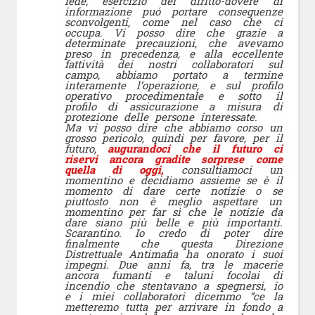
fede, esercizio del diritto-dovere di
informazione puó portare conseguenze
sconvolgenti, come nel caso che ci
occupa. Vi posso dire che grazie a
determinate precauzioni, che avevamo
preso in precedenza, e alla eccellente
fattività dei nostri collaboratori sul
campo, abbiamo portato a termine
interamente l’operazione, e sul profilo
operativo procedimentale e sotto il
profilo di assicurazione a misura di
protezione delle persone interessate.
Ma vi posso dire che abbiamo corso un
grosso pericolo, quindi per favore, per il
futuro,
augurandoci che il futuro ci
riservi ancora gradite sorprese come
quella di oggi,
consultiamoci un
momentino e decidiamo assieme se è il
momento di dare certe notizie o se
piuttosto non è meglio aspettare un
momentino per far sì che le notizie da
dare siano più belle e più importanti.
Scarantino. Io credo di poter dire
finalmente che questa Direzione
Distrettuale Antimafia ha onorato i suoi
impegni. Due anni fa, tra le macerie
ancora fumanti e taluni focolai di
incendio che stentavano a spegnersi, io
e i miei collaboratori dicemmo “ce la
metteremo tutta per arrivare in fondo a