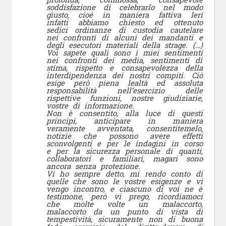
soddisfazione di celebrarlo nel modo
giusto, cioé in maniera fattiva Ieri
infatti abbiamo chiesto ed ottenuto
sedici ordinanze di custodia cautelare
nei confronti di alcuni dei mandanti e
degli esecutori materiali della strage. (…)
Voi sapete quali sono i miei sentimenti
nei confronti dei media, sentimenti di
stima, rispetto e consapevolezza della
interdipendenza dei nostri compiti. Ciò
esige però piena lealtà ed assoluta
responsabilità nell’esercizio delle
rispettive funzioni, nostre giudiziarie,
vostre di informazione.
Non è consentito, alla luce di questi
principi, anticipare in maniera
veramente avventata, consentitemelo,
notizie che possono avere effetti
sconvolgenti e per le indagini in corso
e per la sicurezza personale di quanti,
collaboratori e familiari, magari sono
ancora senza protezione.
Vi ho sempre detto, mi rendo conto di
quelle che sono le vostre esigenze e vi
vengo incontro, e ciascuno di voi ne è
testimone, però vi prego, ricordiamoci
che molte volte un malaccorto,
malaccorto da un punto di vista di
tempestività, sicuramente non di buona