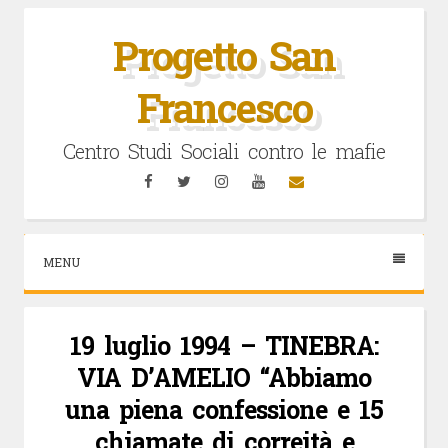
Vai
al
Progetto San
contenuto
Francesco
Centro Studi Sociali contro le mafie
Facebook
Twitter
Instagram
YouTube
Email
MENU
19 luglio 1994 – TINEBRA:
VIA D’AMELIO “Abbiamo
una piena confessione e 15
chiamate di correità e