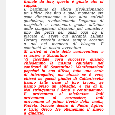
firmate da loro, questo è giusto che si
sappia.
E partimmo da allora, rivoluzionando
un ufficio che fino a quel momento era
stato dimensionato a ben altra attività
giudiziaria, rivoluzionando l’organico di
magistrati e funzionari, grazie all’aiuto
delle competenti direzioni del ministero,
uno dei pezzi dei quali oggi ho il
piacere di avere qui accanto, Liliana
Ferraro, vecchia amica sempre accanto
a noi nei momenti di bisogno. E
cominció la nostra avventura.
Si arrivó al furto della centoventisei e
si arrivó a Scarantino
.
Vi ricordate cosa successe quando
chiedemmo la misura cautelare nei
confronti di Scarantino? Manifestazioni
popolari in sua difesa, tutta una serie
di interrogativi, ma chissà se è vero,
chissà se questi giudici di Caltanissetta
hanno fatto bene il loro lavoro, se
hanno preso un abbaglio, e via di lì.
Noi stringemmo i denti e continuammo.
E arrivammo al telefonista. Indi
arrivammo al carrozziere, indi
arrivammo al primo livello della mafia,
Profeta, braccio destro di Pietro Aglieri
e Carlo Greco. Ne ottenemmo il rinvio
a giudizio.