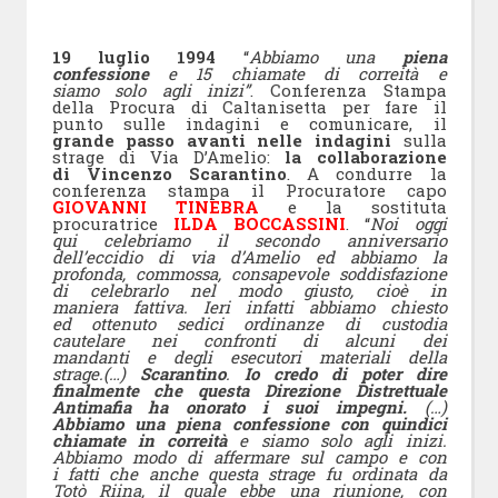
19 luglio 1994
“
Abbiamo una
piena
confessione
e 15 chiamate di correità e
siamo solo agli inizi”
. Conferenza Stampa
della Procura di Caltanisetta per fare il
punto sulle indagini e comunicare, il
grande passo avanti nelle indagini
sulla
strage di Via D’Amelio:
la collaborazione
di Vincenzo Scarantino
. A condurre la
conferenza stampa il Procuratore capo
GIOVANNI TINEBRA
e la sostituta
procuratrice
ILDA BOCCASSINI
. “
Noi oggi
qui celebriamo il secondo anniversario
dell’eccidio di via d’Amelio ed abbiamo la
profonda, commossa, consapevole soddisfazione
di celebrarlo nel modo giusto, cioè in
maniera fattiva. Ieri infatti abbiamo chiesto
ed ottenuto sedici ordinanze di custodia
cautelare nei confronti di alcuni dei
mandanti e degli esecutori materiali della
strage.(…)
Scarantino
.
Io credo di poter dire
finalmente che questa Direzione Distrettuale
Antimafia ha onorato i suoi impegni.
(…)
Abbiamo una piena confessione con quindici
chiamate in correità
e siamo solo agli inizi.
Abbiamo modo di affermare sul campo e con
i fatti che anche questa strage fu ordinata da
Totò Riina, il quale ebbe una riunione, con