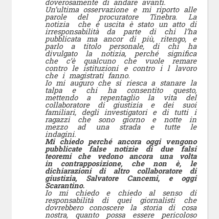
doverosamente di andare avanti.
Un’ultima osservazione e mi riporto alle
parole del procuratore Tinebra. La
notizia che è uscita è stato un atto di
irresponsabilità da parte di chi l’ha
pubblicata ma ancor di più, ritengo, e
parlo a titolo personale, di chi ha
divulgato la notizia, perché significa
che c’è qualcuno che vuole remare
contro le istituzioni e contro i l lavoro
che i magistrati fanno.
Io mi auguro che si riesca a stanare la
talpa e chi ha consentito questo,
mettendo a repentaglio la vita del
collaboratore di giustizia e dei suoi
familiari, degli investigatori e di tutti i
ragazzi che sono giorno e notte in
mezzo ad una strada e tutte le
indagini.
Mi chiedo perché ancora oggi vengono
pubblicate false notizie di due falsi
teoremi che vedono ancora una volta
in contrapposizione, che non è, le
dichiarazioni di altro collaboratore di
giustizia, Salvatore Cancemi, e oggi
Scarantino.
Io mi chiedo e chiedo al senso di
responsabilità di quei giornalisti che
dovrebbero conoscere la storia di cosa
nostra, quanto possa essere pericoloso