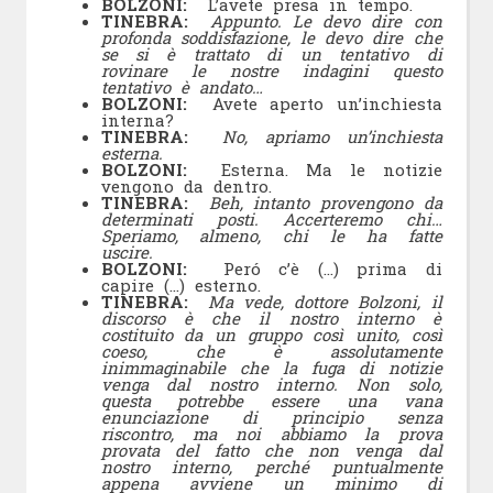
BOLZONI:
L’avete presa in tempo.
TINEBRA:
Appunto. Le devo dire con
profonda soddisfazione, le devo dire che
se si è trattato di un tentativo di
rovinare le nostre indagini questo
tentativo è andato…
BOLZONI:
Avete aperto un’inchiesta
interna?
TINEBRA:
No, apriamo un’inchiesta
esterna.
BOLZONI:
Esterna. Ma le notizie
vengono da dentro.
TINEBRA:
Beh, intanto provengono da
determinati posti. Accerteremo chi…
Speriamo, almeno, chi le ha fatte
uscire.
BOLZONI:
Peró c’è (…) prima di
capire (…) esterno.
TINEBRA:
Ma vede, dottore Bolzoni, il
discorso è che il nostro interno è
costituito da un gruppo così unito, così
coeso, che è assolutamente
inimmaginabile che la fuga di notizie
venga dal nostro interno. Non solo,
questa potrebbe essere una vana
enunciazione di principio senza
riscontro, ma noi abbiamo la prova
provata del fatto che non venga dal
nostro interno, perché puntualmente
appena avviene un minimo di