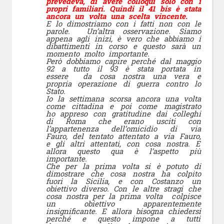
prevedeva, di avere colloqui solo con i
propri familiari. Quindi il 41 bis è stata
ancora un volta una scelta vincente.
E lo dimostriamo con i fatti non con le
parole. Un’altra osservazione. Siamo
appena agli inizi, è vero che abbiamo i
dibattimenti in corso e questo sarà un
momento molto importante.
Però dobbiamo capire perché dal maggio
92 a tutto il 93 è stata portata in
essere da cosa nostra una vera e
propria operazione di guerra contro lo
Stato.
Io la settimana scorsa ancora una volta
come cittadina e poi come magistrato
ho appreso con gratitudine dai colleghi
di Roma che erano usciti con
l’appartenenza dell’omicidio di via
Fauro, del tentato attentato a via Fauro,
e gli altri attentati, con cosa nostra. E
allora questo qua è l’aspetto più
importante.
Che per la prima volta si è potuto di
dimostrare che cosa nostra ha colpito
fuori la Sicilia, e con Costanzo un
obiettivo diverso. Con le altre stragi che
cosa nostra per la prima volta colpisce
un obiettivo apparentemente
insignificante. E allora bisogna chiedersi
perché e questo impone a tutti