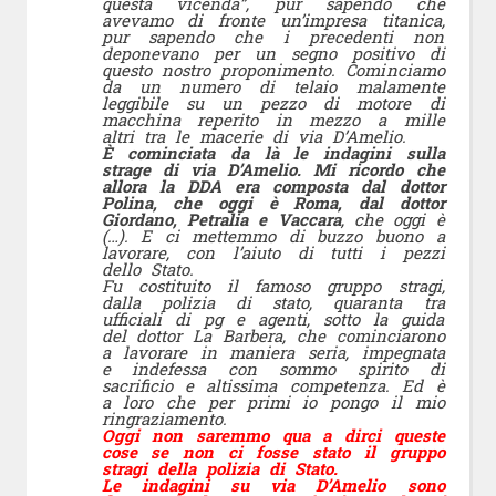
questa vicenda”, pur sapendo che
avevamo di fronte un’impresa titanica,
pur sapendo che i precedenti non
deponevano per un segno positivo di
questo nostro proponimento. Cominciamo
da un numero di telaio malamente
leggibile su un pezzo di motore di
macchina reperito in mezzo a mille
altri tra le macerie di via D’Amelio.
È cominciata da là le indagini sulla
strage di via D’Amelio. Mi ricordo che
allora la DDA era composta dal dottor
Polina, che oggi è Roma, dal dottor
Giordano, Petralia e Vaccara
, che oggi è
(…). E ci mettemmo di buzzo buono a
lavorare, con l’aiuto di tutti i pezzi
dello Stato.
Fu costituito il famoso gruppo stragi,
dalla polizia di stato, quaranta tra
ufficiali di pg e agenti, sotto la guida
del dottor La Barbera, che cominciarono
a lavorare in maniera seria, impegnata
e indefessa con sommo spirito di
sacrificio e altissima competenza. Ed è
a loro che per primi io pongo il mio
ringraziamento.
Oggi non saremmo qua a dirci queste
cose se non ci fosse stato il gruppo
stragi della polizia di Stato.
Le indagini su via D’Amelio sono