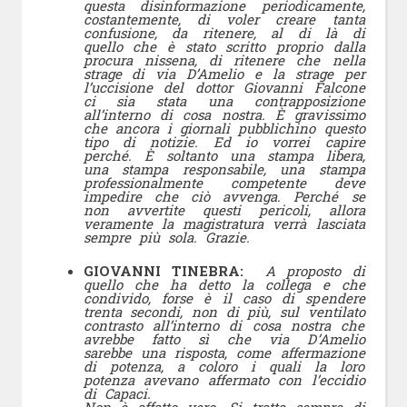
questa disinformazione periodicamente,
costantemente, di voler creare tanta
confusione, da ritenere, al di là di
quello che è stato scritto proprio dalla
procura nissena, di ritenere che nella
strage di via D’Amelio e la strage per
l’uccisione del dottor Giovanni Falcone
ci sia stata una contrapposizione
all’interno di cosa nostra. È gravissimo
che ancora i giornali pubblichino questo
tipo di notizie. Ed io vorrei capire
perché. È soltanto una stampa libera,
una stampa responsabile, una stampa
professionalmente competente deve
impedire che ciò avvenga. Perché se
non avvertite questi pericoli, allora
veramente la magistratura verrà lasciata
sempre più sola. Grazie.
GIOVANNI TINEBRA:
A proposto di
quello che ha detto la collega e che
condivido, forse è il caso di spendere
trenta secondi, non di più, sul ventilato
contrasto all’interno di cosa nostra che
avrebbe fatto sì che via D’Amelio
sarebbe una risposta, come affermazione
di potenza, a coloro i quali la loro
potenza avevano affermato con l’eccidio
di Capaci.