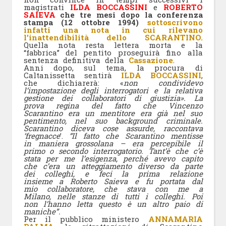
magistrati
ILDA BOCCASSINI
e
ROBERTO
SAIEVA
che tre mesi dopo la conferenza
stampa (12 ottobre 1994)
sottoscrivono
infatti una nota in cui rilevano
l’inattendibilità dello SCARANTINO.
Quella nota resta lettera morta e la
“fabbrica” del pentito proseguirà fino alla
sentenza definitiva della
Cassazione
.
Anni dopo, sul tema, la procura di
Caltanissetta sentirà
ILDA BOCCASSINI
,
che dichiarerà: «
non condividevo
l’impostazione degli interrogatori e la relativa
gestione dei collaboratori di giustizia».
La
prova regina del fatto che Vincenzo
Scarantino era un mentitore era già nel suo
pentimento, nel suo background criminale.
Scarantino diceva cose assurde, raccontava
‘fregnacce
’.
“Il fatto che Scarantino mentisse
in maniera grossolana
– era percepibile il
primo o secondo interrogatorio. Tant’è che c’è
stata per me l’esigenza, perché avevo capito
che c’era un atteggiamento diverso da parte
dei colleghi, e feci la prima relazione
insieme a Roberto Saieva e fu portata dal
mio collaboratore, che stava con me a
Milano, nelle stanze di tutti i colleghi. Poi
non l’hanno letta questo è un altro paio di
maniche”.
Per il pubblico ministero
ANNAMARIA