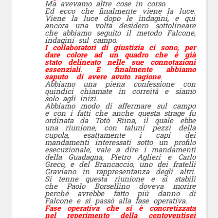
Ma avevamo altre cose in corso.
Ed ecco che finalmente viene la luce.
Viene la luce dopo le indagini, e qui
ancora una volta desidero sottolineare
che abbiamo seguito il metodo Falcone,
indagini sul campo.
I collaboratori di giustizia ci sono, per
dare colore ad un quadro che è già
stato delineato nelle sue connotazioni
essenziali
.
E finalmente abbiamo
saputo di avere avuto ragione
.
Abbiamo una piena confessione con
quindici chiamate in correità e siamo
solo agli inizi.
Abbiamo modo di affermare sul campo
e con i fatti che anche questa strage fu
ordinata da Totò Riina, il quale ebbe
una riunione, con taluni pezzi della
cupola, esattamente i capi dei
mandamenti interessati sotto un profilo
esecuzionale, vale a dire i mandamenti
della Guadagna, Pietro Aglieri e Carlo
Greco, e del Brancaccio, uno dei fratelli
Graviano in rappresentanza degli altri.
Si tenne questa riunione e si stabilì
che Paolo Borsellino doveva morire
perché avrebbe fatto più danno di
Falcone e si passò alla fase operativa.
Fase operativa che si è concretizzata
nel reperimento della centoventisei