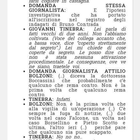
farsi cogliere in castagna.
DOMANDA STESSA
GIORNALISTA:
E l’ipotesi
investigativa che ha portato
all’iscrizione nel registro degli
indagati di Bruno Contrada
GIOVANNI TINEBRA:
Lei parla di
fatti vecchi di due anni. Non l’abbiamo
coltivata. (Voce del collega accanto che,
a bassa voce, dice “coperto strettamente
dal segreto”.) Lei mi chiede di cose
coperte da segreto. Le posso dire che
non è stata nessuna attivazione
procedimentale. Le conseguenze, ove ve
ne siano, traetele voi.
DOMANDA GIORNALISTA ATTILIO
BOLZONI:
(…) diceva la dottoressa
Boccassini che probabilmente c’è
qualcuno che rema contro. Non è la
prima volta che qualcuno rema
contro.
TINEBRA:
Infatti
.
BOLZONI:
Non è la prima volta che
alla vigilia di un’operazione (…) C’è
sempre la fuga di notizie, (…) due
volta nel caso Falcone, un volta nel
caso Borsellino e Pietro Scotto e
ultima, l’altro ieri (…) perché pare
che qualcuno sia pure scappato.
TINEBRA:
No no no
…