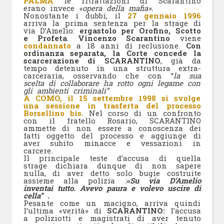
PALMA
le ritrattazioni di Scarantino
erano invece
«opera della mafia».
Nonostante i dubbi, il
27 gennaio 1996
arriva la prima sentenza per la strage di
via D’Amelio:
ergastolo per Orofino, Scotto
e Profeta
.
Vincenzo Scarantino
viene
condannato
a 18 anni di reclusione.
Con
ordinanza separata, la Corte concede la
scarcerazione di SCARANTINO
, già da
tempo detenuto in una struttura extra-
carceraria, osservando che con “
la sua
scelta di collaborare ha rotto ogni legame con
gli ambienti criminali”
A COMO, il 15 settembre 1998 si svolge
una sessione in trasferta del processo
Borsellino bis.
Nel corso di un confronto
con il fratello Rosario, SCARANTINO
ammette di non essere a conoscenza dei
fatti oggetto del processo e aggiunge di
aver subito minacce e vessazioni in
carcere.
Il principale teste d’accusa di quella
strage dichiara dunque di non sapere
nulla, di aver detto solo bugie costruite
assieme alla polizia
:
«Su via D’Amelio
inventai tutto. Avevo paura e volevo uscire di
cella” .
Pesante come un macigno, arriva quindi
l’ultima «verità» di
SCARANTINO:
l’accusa
a poliziotti e magistrati di aver tenuto