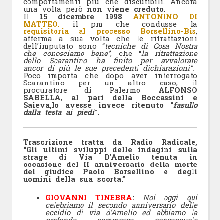
comportamenti più che discutibili. Ancora
una volta però
non viene creduto.
Il
15 dicembre 1998
ANTONINO DI
MATTEO,
il pm che condusse la
requisitoria al processo Borsellino-Bis
,
afferma a sua volta che le ritrattazioni
dell’imputato sono “
tecniche di Cosa Nostra
che conosciamo bene”
, che “
la ritrattazione
dello Scarantino ha finito per avvalorare
ancor di più le sue precedenti dichiarazioni”.
Poco importa che dopo aver interrogato
Scarantino per un altro caso, il
procuratore di Palermo
ALFONSO
SABELLA
,
al pari della Boccassini e
Saieva,lo avesse invece ritenuto “
fasullo
dalla testa ai piedi
”.
Trascrizione tratta da Radio Radicale,
“Gli ultimi sviluppi delle indagini sulla
strage di Via D’Amelio tenuta in
occasione del II anniversario della morte
del giudice Paolo Borsellino e degli
uomini della sua scorta.”
GIOVANNI TINEBRA
:
Noi oggi qui
celebriamo il secondo anniversario delle
eccidio di via d’Amelio ed abbiamo la
profonda, commossa, consapevole