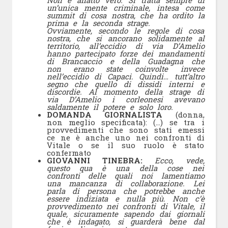
Non è affatto vero. Si tratta sempre di
un’unica mente criminale, intesa come
summit di cosa nostra, che ha ordito la
prima e la seconda strage.
Ovviamente, secondo le regole di cosa
nostra, che si ancorano solidamente al
territorio, all’eccidio di via D’Amelio
hanno partecipato forze dei mandamenti
di Brancaccio e della Guadagna che
non erano state coinvolte invece
nell’eccidio di Capaci. Quindi… tutt’altro
segno che quello di dissidi interni e
discordie. Al momento della strage di
via D’Amelio i corleonesi avevano
saldamente il potere e solo loro.
DOMANDA GIORNALISTA
(donna,
non meglio specificata): (…) se tra i
provvedimenti che sono stati emessi
ce ne è anche uno nei confronti di
Vitale o se il suo ruolo è stato
confermato
GIOVANNI TINEBRA:
Ecco, vede,
questo qua è una della cose nei
confronti delle quali noi lamentiamo
una mancanza di collaborazione. Lei
parla di persona che potrebbe anche
essere indiziata e nulla più. Non c’è
provvedimento nei confronti di Vitale, il
quale, sicuramente sapendo dai giornali
che è indagato, si guarderà bene dal