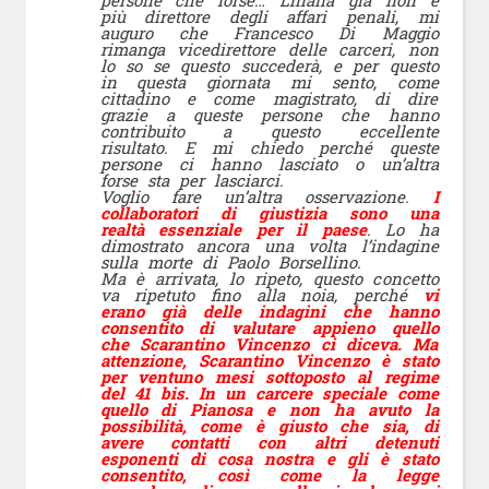
più direttore degli affari penali, mi
auguro che Francesco Di Maggio
rimanga vicedirettore delle carceri, non
lo so se questo succederà, e per questo
in questa giornata mi sento, come
cittadino e come magistrato, di dire
grazie a queste persone che hanno
contribuito a questo eccellente
risultato. E mi chiedo perché queste
persone ci hanno lasciato o un’altra
forse sta per lasciarci.
Voglio fare un’altra osservazione.
I
collaboratori di giustizia sono una
realtà essenziale per il paese
. Lo ha
dimostrato ancora una volta l’indagine
sulla morte di Paolo Borsellino.
Ma è arrivata, lo ripeto, questo concetto
va ripetuto fino alla noia, perché
vi
erano già delle indagini che hanno
consentito di valutare appieno quello
che Scarantino Vincenzo ci diceva. Ma
attenzione, Scarantino Vincenzo è stato
per ventuno mesi sottoposto al regime
del 41 bis. In un carcere speciale come
quello di Pianosa e non ha avuto la
possibilità, come è giusto che sia, di
avere contatti con altri detenuti
esponenti di cosa nostra e gli è stato
consentito, così come la legge