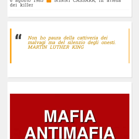
6 agosto 1985
NINNI CASSARÀ, in attesa
dei killer
Non ho paura della cattiveria dei
malvagi ma del silenzio degli onesti.
MARTIN LUTHER KING