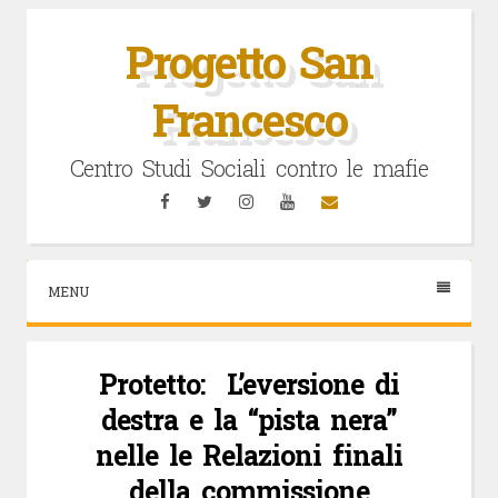
Vai
al
Progetto San
contenuto
Francesco
Centro Studi Sociali contro le mafie
Facebook
Twitter
Instagram
YouTube
Email
MENU
Protetto: L’eversione di
destra e la “pista nera”
nelle le Relazioni finali
della commissione