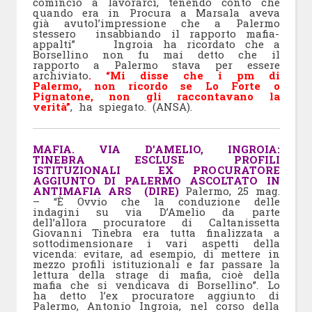
cominciò a lavorarci, tenendo conto che
quando era in Procura a Marsala aveva
già avutol’impressione che a Palermo
stessero insabbiando il rapporto mafia-
appalti” Ingroia ha ricordato che a
Borsellino non fu mai detto che il
rapporto a Palermo stava per essere
archiviato
. “Mi disse che i pm di
Palermo, non ricordo se Lo Forte o
Pignatone, non gli raccontavano la
verità”
, ha spiegato. (ANSA).
MAFIA. VIA D’AMELIO, INGROIA:
TINEBRA ESCLUSE PROFILI
ISTITUZIONALI EX PROCURATORE
AGGIUNTO DI PALERMO ASCOLTATO IN
ANTIMAFIA ARS (DIRE)
Palermo, 25 mag.
– “È Ovvio che la conduzione delle
indagini su via D’Amelio da parte
dell’allora procuratore di Caltanissetta
Giovanni Tinebra era tutta finalizzata a
sottodimensionare i vari aspetti della
vicenda: evitare, ad esempio, di mettere in
mezzo profili istituzionali e far passare la
lettura della strage di mafia, cioè della
mafia che si vendicava di Borsellino”. Lo
ha detto l’ex procuratore aggiunto di
Palermo, Antonio Ingroia, nel corso della