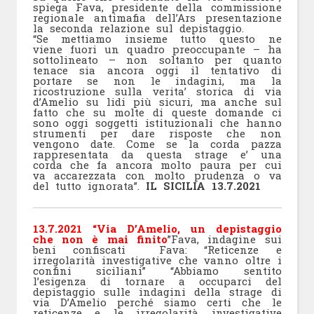
spiega Fava, presidente della commissione
regionale antimafia dell’Ars presentazione
la seconda relazione sul depistaggio.
“Se mettiamo insieme tutto questo ne
viene fuori un quadro preoccupante – ha
sottolineato – non soltanto per quanto
tenace sia ancora oggi il tentativo di
portare se non le indagini, ma la
ricostruzione sulla verita’ storica di via
d’Amelio su lidi più sicuri, ma anche sul
fatto che su molte di queste domande ci
sono oggi soggetti istituzionali che hanno
strumenti per dare risposte che non
vengono date. Come se la corda pazza
rappresentata da questa strage e’ una
corda che fa ancora molto paura per cui
va accarezzata con molto prudenza o va
del tutto ignorata”.
IL SICILIA 13.7.2021
13.7.2021 “Via D’Amelio, un depistaggio
che non è mai finito
”Fava, indagine sui
beni confiscati Fava: “Reticenze e
irregolarità investigative che vanno oltre i
confini siciliani” “Abbiamo sentito
l’esigenza di tornare a occuparci del
depistaggio sulle indagini della strage di
via D’Amelio perché siamo certi che le
reticenze e le irregolarità investigative