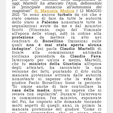
oggi, Martelli ha attaccato l’Anm, definendolo
la “principale minaccia all’autonomia dei
magistrati”.
di Manuela Modica
| 12 MAGGIO
2021 “Io sono ancora
turbato
da ciò che è
stato omesso di fare da tutte le autorità
dello stato a
Palermo
nonostante tutte le
segnalazioni avute da me e dal ministro
Scotti (Vincenzo, capo del Viminale
all’epoca delle stragi,
ndr
) in ordine alla
protezione
da mettere in atto nei
confronti di
Borsellino
. Omissioni sulle
quali
non è mai stata aperta alcuna
indagine
”. Così parla
Claudio Martelli
di
fronte alla commissione antimafia
siciliana presieduta da
Claudio Fava
.
Interrogato per un’ora e mezzo, Martelli,
che fu
ministro della Giustizia
all’epoca
degli attentati, ha raccontato la sua
versione dei fatti, puntando il dito sulla
mancata protezione attivata dalle autorità
nonostante si sapesse che la
vita
del
giudice Paolo Borsellino fosse in pericolo:
“Si omise anche di fare controllare la
casa della madre
, dove si sapeva che si
recava con regolarità”. Durante l’intervento
in commissione, l’ex ministro, esponente
del Psi, ha risposto alle domande toccando
molti aspetti di quegli anni, in primis la
mancata protezione del giudice: “Come ci
si può sorprendere che ci siano stati