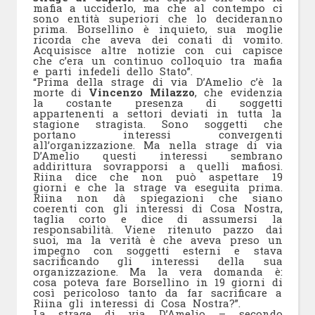
mafia a ucciderlo, ma che al contempo ci
sono entità superiori che lo decideranno
prima. Borsellino è inquieto, sua moglie
ricorda che aveva dei conati di vomito.
Acquisisce altre notizie con cui capisce
che c’era un continuo colloquio tra mafia
e parti infedeli dello Stato”.
“Prima della strage di via D’Amelio c’è la
morte di
Vincenzo Milazzo
, che evidenzia
la costante presenza di soggetti
appartenenti a settori deviati in tutta la
stagione stragista. Sono soggetti che
portano interessi convergenti
all’organizzazione. Ma nella strage di via
D’Amelio questi interessi sembrano
addirittura sovrapporsi a quelli mafiosi.
Riina dice che non può aspettare 19
giorni e che la strage va eseguita prima.
Riina non dà spiegazioni che siano
coerenti con gli interessi di Cosa Nostra,
taglia corto e dice di assumersi la
responsabilità. Viene ritenuto pazzo dai
suoi, ma la verità è che aveva preso un
impegno con soggetti esterni e stava
sacrificando gli interessi della sua
organizzazione. Ma la vera domanda è:
cosa poteva fare Borsellino in 19 giorni di
così pericoloso tanto da far sacrificare a
Riina gli interessi di Cosa Nostra?”.
La strage di via D’Amelio – secondo