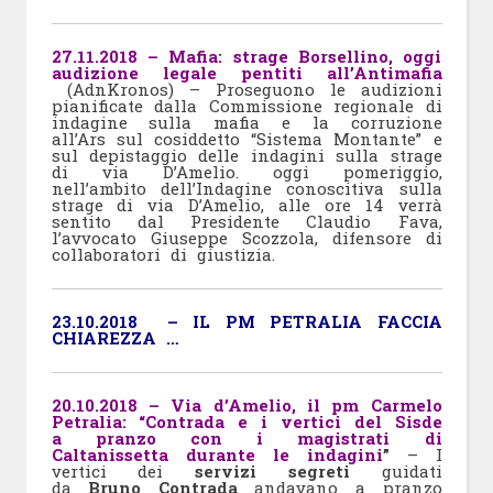
27.11.2018 – Mafia: strage Borsellino, oggi
audizione legale pentiti all’Antimafia
(AdnKronos) – Proseguono le audizioni
pianificate dalla Commissione regionale di
indagine sulla mafia e la corruzione
all’Ars sul cosiddetto “Sistema Montante” e
sul depistaggio delle indagini sulla strage
di via D’Amelio. oggi pomeriggio,
nell’ambito dell’Indagine conoscitiva sulla
strage di via D’Amelio, alle ore 14 verrà
sentito dal Presidente Claudio Fava,
l’avvocato Giuseppe Scozzola, difensore di
collaboratori di giustizia.
23.10.2018 – IL PM PETRALIA FACCIA
CHIAREZZA …
20.10.2018 –
Via d’Amelio, il pm Carmelo
Petralia: “Contrada e i vertici del Sisde
a pranzo con i magistrati di
Caltanissetta durante le indagini
”
– I
vertici dei
servizi segreti
guidati
da
Bruno Contrada
andavano a pranzo