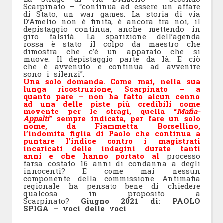
Scarpinato – “continua ad essere un affare
di Stato, un war games. La storia di via
D’Amelio non è finita, è ancora tra noi, il
depistaggio continua, anche mettendo in
giro falsità. La sparizione dell’agenda
rossa è stato il colpo da maestro che
dimostra che c’è un apparato che si
muove. Il depistaggio parte da là. E ciò
che è avvenuto e continua ad avvenire
sono i silenzi”.
Una solo domanda. Come mai, nella sua
lunga ricostruzione, Scarpinato – a
quanto pare – non ha fatto alcun cenno
ad una delle piste più credibili come
movente per le stragi, quella “
Mafia-
Appalti
” sempre indicata, per fare un solo
nome, da Fiammetta Borsellino,
l’indomita figlia di Paolo che continua a
puntare l’indice contro i magistrati
incaricati delle indagini durate tanti
anni e che hanno portato al
processo
farsa costato 16 anni di condanna a degli
innocenti? E come mai nessun
componente della commissione Antimafia
regionale ha pensato bene di chiedere
qualcosa in proposito a
Scarpinato?
Giugno 2021
di: PAOLO
SPIGA – voci delle voci