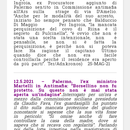
Ingroia, ex Procuratore aggiunto di
Palermo sentito in Commissione antimafia
all’Ars sulla strage di via D’Amelio.
“Anche per le modalità del suo arresto,
iniziato ho sempre pensato che Balduccio
Di Maggio Per Ingroia, “la mancata
perquisizione del covo di Riina è il
segreto di Pulcinella”, “è ovvio che non è
stata una scelta intenzionale, non è
pensabile, se non si è fatta la
perquisizione, è perché non si poteva
fare. Ha ragione il capitano Ultimo
quando dice che non era facile
controllarla perché il residence era aperto
da più parti”. Ter/Adnkronos) 25-MAG-21
12.5.2021 – Palermo, l’ex ministro
Martelli in Antimafia: “Borsellino non fu
protetto. Su questo non è mai stata
aperta un’indagine
”
.
Interrogato per un’ora e
mezzo dalla commissione siciliana presieduta
da Claudio Fava, l’ex guardasigilli ha puntato
il dito sulla mancata protezione del giudice
nonostante si sapesse che la sua vita fosse
in pericolo: “Si omise anche di fare
controllare la casa della madre, dove si
sapeva che si recava con regolarità”. Parlando
poi delle lotte intestine nella magistratura di