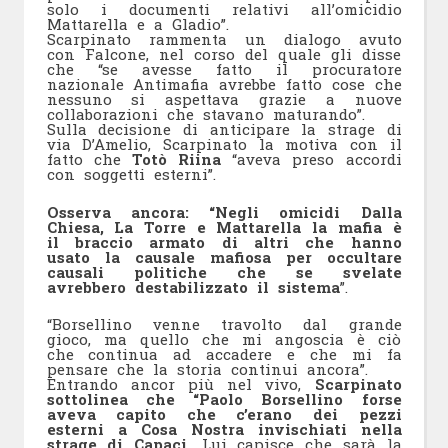
solo i documenti relativi all’omicidio
Mattarella e a Gladio”.
Scarpinato rammenta un dialogo avuto
con Falcone, nel corso del quale gli disse
che “se avesse fatto il procuratore
nazionale Antimafia avrebbe fatto cose che
nessuno si aspettava grazie a nuove
collaborazioni che stavano maturando”.
Sulla decisione di anticipare la strage di
via D’Amelio, Scarpinato la motiva con il
fatto che
Totò Riina
“aveva preso accordi
con soggetti esterni”.
Osserva ancora: “Negli omicidi Dalla
Chiesa, La Torre e Mattarella la mafia è
il braccio armato di altri che hanno
usato la causale mafiosa per occultare
causali politiche che se svelate
avrebbero destabilizzato il sistema
”.
“Borsellino venne travolto dal grande
gioco, ma quello che mi angoscia è ciò
che continua ad accadere e che mi fa
pensare che la storia continui ancora”.
Entrando ancor più nel vivo,
Scarpinato
sottolinea che “Paolo Borsellino forse
aveva capito che c’erano dei pezzi
esterni a Cosa Nostra invischiati nella
strage di Capaci.
Lui capisce che sarà la