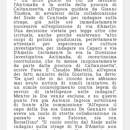
– Un altro punto su cui ha lavorato
l’Antimafia è la scelta della procura di
Caltanissetta, all’epoca guidata da Gianni
Tinebra, di avvalersi della collaborazione
del Sisde di Contrada per indagare sulla
strage, già nelle ore immediatamente
successive all’esplosione di via d’Amelio.
Una decisione vietata per legge oltre che
irrituale, anche perché esistevano “altri
corpi di polizia giudiziaria, perfettamente
attrezzati per esperienza e cultura
investigativa, per indagare su Capaci e via
D’Amelio. Certamente lo era la Direzione
Investigativa Antimafia, di recentissima
costituzione, che fu messa inopinatamente
da parte dalla procura di Caltanissetta”,
scrive Fava. E Claudio Martelli, all’epoca
dei fatti ministro della Giustizia, ha detto:
“Da quel che io mi ricordo non abbiamo
mai avuto notizia di simili iniziative, di
un simile coinvolgimento contra legem di
servizi di intelligence nelle indagini”.
Mentre la Dia venne esclusa, e su questo
punto l’ex pm Antonio Ingroia sottolinea
di fronte alla commissione: “All’epoca il
capo della Dia era Gianni De Gennaro che
aveva un ruolo di stretta collaborazione in
passato sia con Falcone, sia con
Borsellino”. “Il ruolo svolto dal Sisde nelle
indagini sulla strage di Via D’Amelio non