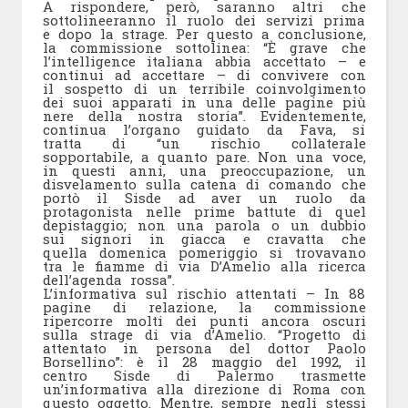
A rispondere, però, saranno altri che
sottolineeranno il ruolo dei servizi prima
e dopo la strage. Per questo a conclusione,
la commissione sottolinea: “È grave che
l’intelligence italiana abbia accettato – e
continui ad accettare – di convivere con
il sospetto di un terribile coinvolgimento
dei suoi apparati in una delle pagine più
nere della nostra storia”. Evidentemente,
continua l’organo guidato da Fava, si
tratta di “un rischio collaterale
sopportabile, a quanto pare. Non una voce,
in questi anni, una preoccupazione, un
disvelamento sulla catena di comando che
portò il Sisde ad aver un ruolo da
protagonista nelle prime battute di quel
depistaggio; non una parola o un dubbio
sui signori in giacca e cravatta che
quella domenica pomeriggio si trovavano
tra le fiamme di via D’Amelio alla ricerca
dell’agenda rossa”.
L’informativa sul rischio attentati – In 88
pagine di relazione, la commissione
ripercorre molti dei punti ancora oscuri
sulla strage di via d’Amelio. “Progetto di
attentato in persona del dottor Paolo
Borsellino”: è il 28 maggio del 1992, il
centro Sisde di Palermo trasmette
un’informativa alla direzione di Roma con
questo oggetto. Mentre, sempre negli stessi