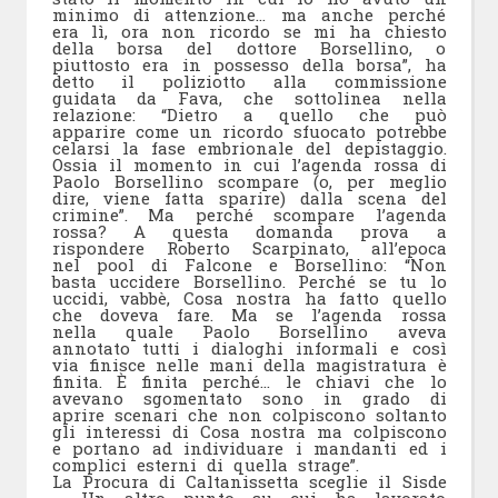
minimo di attenzione… ma anche perché
era lì, ora non ricordo se mi ha chiesto
della borsa del dottore Borsellino, o
piuttosto era in possesso della borsa”, ha
detto il poliziotto alla commissione
guidata da Fava, che sottolinea nella
relazione: “Dietro a quello che può
apparire come un ricordo sfuocato potrebbe
celarsi la fase embrionale del depistaggio.
Ossia il momento in cui l’agenda rossa di
Paolo Borsellino scompare (o, per meglio
dire, viene fatta sparire) dalla scena del
crimine”. Ma perché scompare l’agenda
rossa? A questa domanda prova a
rispondere Roberto Scarpinato, all’epoca
nel pool di Falcone e Borsellino: “Non
basta uccidere Borsellino. Perché se tu lo
uccidi, vabbè, Cosa nostra ha fatto quello
che doveva fare. Ma se l’agenda rossa
nella quale Paolo Borsellino aveva
annotato tutti i dialoghi informali e così
via finisce nelle mani della magistratura è
finita. È finita perché… le chiavi che lo
avevano sgomentato sono in grado di
aprire scenari che non colpiscono soltanto
gli interessi di Cosa nostra ma colpiscono
e portano ad individuare i mandanti ed i
complici esterni di quella strage”.
La Procura di Caltanissetta sceglie il Sisde