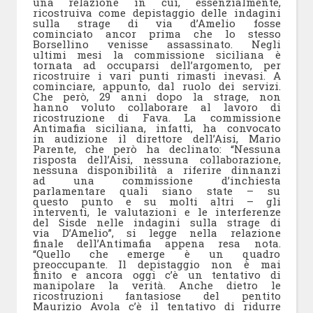
una relazione in cui, essenzialmente,
ricostruiva come depistaggio delle indagini
sulla strage di via d’Amelio fosse
cominciato ancor prima che lo stesso
Borsellino venisse assassinato. Negli
ultimi mesi la commissione siciliana è
tornata ad occuparsi dell’argomento, per
ricostruire i vari punti rimasti inevasi. A
cominciare, appunto, dal ruolo dei servizi.
Che però, 29 anni dopo la strage, non
hanno voluto collaborare al lavoro di
ricostruzione di Fava. La commissione
Antimafia siciliana, infatti, ha convocato
in audizione il direttore dell’Aisi, Mario
Parente, che però ha declinato: “Nessuna
risposta dell’Aisi, nessuna collaborazione,
nessuna disponibilità a riferire dinnanzi
ad una commissione d’inchiesta
parlamentare quali siano state – su
questo punto e su molti altri – gli
interventi, le valutazioni e le interferenze
del Sisde nelle indagini sulla strage di
via D’Amelio”, si legge nella relazione
finale dell’Antimafia appena resa nota.
“Quello che emerge è un quadro
preoccupante. Il depistaggio non è mai
finito e ancora oggi c’è un tentativo di
manipolare la verità. Anche dietro le
ricostruzioni fantasiose del pentito
Maurizio Avola c’è il tentativo di ridurre