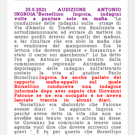
25.5.2021 AUDIZIONE ANTONIO
INGROIA
.
”Borsellino: Ingroia, indagini
volte a puntare solo su mafia.
“La
conduzione delle indagini sulla strage di
Via d’Amelio di Tinebra era finalizzata a
sottodimensionate, ad evitare di mettere in
mezzo profili diversi da quelli dei mafiosi,
a far risultare che era solo la mafia che
si vendicava del maxiprocesso. Era la
lettura che doveva passare e Scarantino è
stato il cacio sui maccheroni”. Lo ha detto
l’ex pm Antonio Ingroia sentito dalla
commissione regionale Antimafia sul
depistaggio delle indagini sull’attentato
costato la vita al giudice Paolo
Borsellino.
Ingroia ha anche parlato del
rapporto mafia-appalti sul quale
Borsellino conduceva una indagine
informale dopo aver saputo che Giovanni
Falcone se ne era occupato e ne aveva
lasciato traccia in alcuni diari.
“Borsellino era sbalordito che Falcone
avesse diari – ha aggiunto Ingroia –
perché aveva detto in vita che non ne
avrebbe mai tenuto uno e allora mi disse:
‘se Giovanni ha cominciato a tenere una
agenda vuol dire che doveva scriverci cose
gravi ‘. E fu per questo che Borsellino