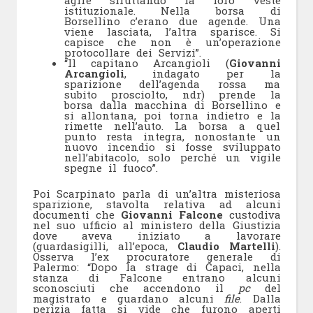
istituzionale. Nella borsa di
Borsellino c’erano due agende. Una
viene lasciata, l’altra sparisce. Si
capisce che non è un’operazione
protocollare dei Servizi”.
“Il capitano Arcangioli (
Giovanni
Arcangioli
, indagato per la
sparizione dell’agenda rossa ma
subito prosciolto, ndr) prende la
borsa dalla macchina di Borsellino e
si allontana, poi torna indietro e la
rimette nell’auto. La borsa a quel
punto resta integra, nonostante un
nuovo incendio si fosse sviluppato
nell’abitacolo, solo perché un vigile
spegne il fuoco”.
Poi Scarpinato parla di un’altra misteriosa
sparizione, stavolta relativa ad alcuni
documenti che
Giovanni Falcone
custodiva
nel suo ufficio al ministero della Giustizia
dove aveva iniziato a lavorare
(guardasigilli, all’epoca,
Claudio Martelli
).
Osserva l’ex procuratore generale di
Palermo: “Dopo la strage di Capaci, nella
stanza di Falcone entrano alcuni
sconosciuti che accendono il
pc
del
magistrato e guardano alcuni
file
. Dalla
perizia fatta si vide che furono aperti