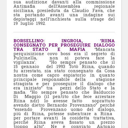
sua audizione davanti alla commissione
Antimafia dell’Assemblea regionale
siciliana, presieduta da Claudio Fava, che
sta portando avanti una indagine sui
depistaggi nell’inchiesta sulla strage del
19 luglio 1992.
BORSELLINO: INGROIA, ‘RIINA
CONSEGNATO PER PROSEGUIRE DIALOGO
TRA STATO E MAFIA
‘
Mancata
perquisizione covo boss era il segreto di
Pulcinella, non si poteva fare la
vigilanza’. “Ho sempre pensato che il
15 gennaio del 1993 Totò Riina, quando
fu arrestato, sia stato consegnato da Cosa
nostra come capro espiatorio in quanto
principale responsabile della stagione
stragista e per proseguire il dialogo che
era iniziato” tra pezzi dello Stato e la
mafia. “Ho sempre pensato che Balduccio
Di Maggio (il pentito che fece arrestare
Riina ndr) lo avesse fatto soprattuto
avendo dietro Bernardo Provenzano” perché
“essendo Provenzano uomo del dialogo,
più di Riina, potesse subentrare a Riina
per portare avanti la cosidetta trattativa,
perché Riina aveva fissato un prezzo
troppo alto”. Ne è convinto Antonio