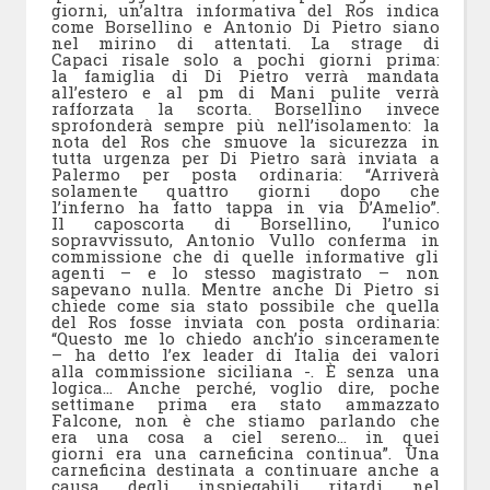
giorni, un’altra informativa del Ros indica
come Borsellino e Antonio Di Pietro siano
nel mirino di attentati. La strage di
Capaci risale solo a pochi giorni prima:
la famiglia di Di Pietro verrà mandata
all’estero e al pm di Mani pulite verrà
rafforzata la scorta. Borsellino invece
sprofonderà sempre più nell’isolamento: la
nota del Ros che smuove la sicurezza in
tutta urgenza per Di Pietro sarà inviata a
Palermo per posta ordinaria: “Arriverà
solamente quattro giorni dopo che
l’inferno ha fatto tappa in via D’Amelio”.
Il caposcorta di Borsellino, l’unico
sopravvissuto, Antonio Vullo conferma in
commissione che di quelle informative gli
agenti – e lo stesso magistrato – non
sapevano nulla. Mentre anche Di Pietro si
chiede come sia stato possibile che quella
del Ros fosse inviata con posta ordinaria:
“Questo me lo chiedo anch’io sinceramente
– ha detto l’ex leader di Italia dei valori
alla commissione siciliana -. È senza una
logica… Anche perché, voglio dire, poche
settimane prima era stato ammazzato
Falcone, non è che stiamo parlando che
era una cosa a ciel sereno… in quei
giorni era una carneficina continua”. Una
carneficina destinata a continuare anche a
causa degli inspiegabili ritardi nel