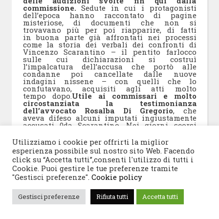
delle audizioni svolte fin qui dalla
commissione.
Sedute in cui i protagonisti
dell’epoca hanno raccontato di pagine
misteriose, di documenti che non si
trovavano più per poi riapparire, di fatti
in buona parte già affrontati nei processi
come la storia dei verbali dei confronti di
Vincenzo Scarantino – il pentito farlocco
sulle cui dichiarazioni si costruì
l’impalcatura dell’accusa che portò alle
condanne poi cancellate dalle nuove
indagini nissene – con quelli che lo
confutavano, acquisiti agli atti molto
tempo dopo.
Utile ai commissari e molto
circostanziata la testimonianza
dell’avvocato Rosalba Di Gregorio
, che
aveva difeso alcuni imputati ingiustamente
accusati 0da Scarantino. Nei giorni scorsi
è stato audito anche l’ex procuratore capo
Piero Grasso. Un passaggio anche qui
Utilizziamo i cookie per offrirti la miglior
denso di ricostruzioni di quei fatti
esperienza possibile sul nostro sito Web. Facendo
controversi.
Si è parlato ad esempio di
click su “Accetta tutti”,consenti l'utilizzo di tutti i
come Gaspare Spatuzza già nel 1998
Cookie. Puoi gestire le tue preferenze tramite
avesse riferito in un colloquio
investigativo, che quelle raccontate da
"Gestisci preferenze".
Cookie policy
Scarantino erano bugie
. Perché quello che
colpisce, nel rivedere la storia delle
Gestisci preferenze
Rifiuta tutti
Accetta tutti
dichiarazioni di Scarantino, è che in
quelle bugie vi fossero tanti elementi
somiglianti alla verità dei fatti poi