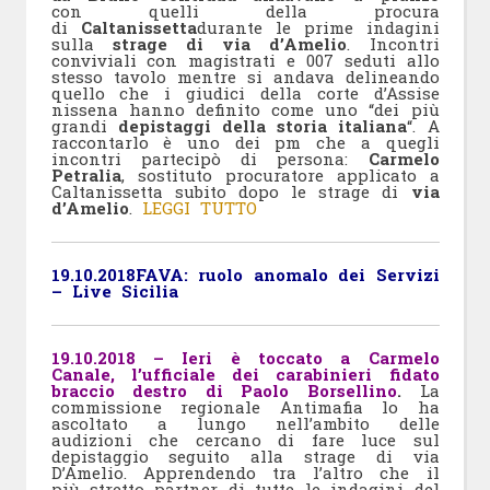
con quelli della procura
di
Caltanissetta
durante le prime indagini
sulla
strage di via d’Amelio
. Incontri
conviviali con magistrati e 007 seduti allo
stesso tavolo mentre si andava delineando
quello che i giudici della corte d’Assise
nissena hanno definito come uno “dei più
grandi
depistaggi della storia italiana
“. A
raccontarlo è uno dei pm che a quegli
incontri partecipò di persona:
Carmelo
Petralia
, sostituto procuratore applicato a
Caltanissetta subito dopo le strage di
via
d’Amelio
.
LEGGI TUTTO
19.10.2018
FAVA: ruolo anomalo dei Servizi
– Live Sicilia
19.10.2018 – Ieri è toccato a Carmelo
Canale, l’ufficiale dei carabinieri fidato
braccio destro di Paolo Borsellino
.
La
commissione regionale Antimafia lo ha
ascoltato a lungo nell’ambito delle
audizioni che cercano di fare luce sul
depistaggio seguito alla strage di via
D’Amelio. Apprendendo tra l’altro che il
più stretto partner di tutte le indagini del