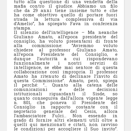
tutto alla questione di una vendetta della
mafia contro il giudice. Abbiamo un filo
che da 29 anni tiene insieme tutto e che
ha come obiettivo quello di portare fuori
strada la lettura complessiva di via
d’Amelio”, ha spiegato Fava in conferenza
stampa.
Il silenzio dell’intelligence – Ma neanche
Giuliano Amato, all’epoca presidente del
consiglio, ha voluto presentarsi di fronte
alla commissione: “Avremmo voluto
chiedere al professor Giuliano Amato,
all’epoca Presidente del Consiglio, e
dunque l’autorità a cui rispondevano
funzionalmente i nostri servizi di
intelligence, se ebbe mai sentore di questa
collaborazione così impropria. Il professor
Amato ha ritenuto di declinare l’invito di
questa Commissione”. Amato, però, spiega
il perché: “… Quanto alla catena delle
comunicazioni e delle decisioni
istituzionali riguardanti il Sisde, so
quanto conseguiva dall’allora vigente legge
n. 801, che poneva il Presidente del
Consiglio in rapporto costante con il
segretario generale del Cesis, allora
l’ambasciatore Fulci… Non essendo in
grado di fornire altri elementi utili oltre a
quelli qui menzionati e citati, non ravviso
le condizioni per accogliere il Suo invito”.