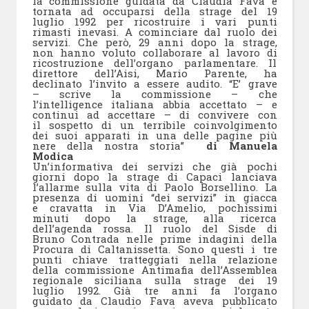
la commissione guidata da Claudia Fava è
tornata ad occuparsi della strage del 19
luglio 1992 per ricostruire i vari punti
rimasti inevasi. A cominciare dal ruolo dei
servizi. Che però, 29 anni dopo la strage,
non hanno voluto collaborare al lavoro di
ricostruzione dell’organo parlamentare. Il
direttore dell’Aisi, Mario Parente, ha
declinato l’invito a essere audito. “E’ grave
– scrive la commissione – che
l’intelligence italiana abbia accettato – e
continui ad accettare – di convivere con
il sospetto di un terribile coinvolgimento
dei suoi apparati in una delle pagine più
nere della nostra storia”
di Manuela
Modica
Un’informativa dei servizi che già pochi
giorni dopo la strage di Capaci lanciava
l’allarme sulla vita di Paolo Borsellino. La
presenza di uomini “dei servizi” in giacca
e cravatta in Via D’Amelio, pochissimi
minuti dopo la strage, alla ricerca
dell’agenda rossa. Il ruolo del Sisde di
Bruno Contrada nelle prime indagini della
Procura di Caltanissetta. Sono questi i tre
punti chiave tratteggiati nella relazione
della commissione Antimafia dell’Assemblea
regionale siciliana sulla strage dei 19
luglio 1992. Già tre anni fa l’organo
guidato da Claudio Fava aveva pubblicato