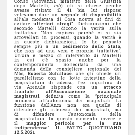
Conso (Giovanni, ministro della Giustizia
dopo Martelli,
ndr
) gli si chiese perché
avesse ritirato il
41 bis
, lui rispose:
volevamo dare un
segnale di disponibilità
all’ala moderata di Cosa nostra ai fini di
evitare
ulteriori stragi
”. Dichiarazioni che
secondo Martelli dicono la verità sulla
trattativa: “Non capisco perché ci si sia
arrovellati in processi, quando la verità è
in queste dichiarazioni. Io ho pensato
sempre più a un
cedimento dello Stato
,
che non ad una vera e propria trattativa”.
Un’ora e mezzo di intervento di Martelli
in cui c’è spazio anche per la
contemporaneità. Sollecitato da una
domanda della consigliera regionale del
M5s,
Roberta Schillace
, che gli chiede un
parallelismo con le lotte intestine della
magistratura di adesso, l’ex inquilino di
via Arenula risponde con un
attacco
frontale all’Associazione nazionale
magistrati
, definita come la “principale
minaccia all’autonomia dei magistrati. La
funzione dell’Anm non era quella di
difendere gli interessi dei magistrati, ma
di difendere l’autonomia della
magistratura. In questo momento invece è
il
maggior pericolo per la sua
indipendenza
“.
IL FATTO QUOTIDIANO
12.5.2021