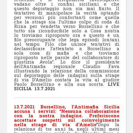
vadano oltre i confini siciliani e che
questo depistaggio non sia mai finito. Il
tentativo di manipolare la verità optando
per versioni più confortanti come quella
che la strage sia l’ultimo colpo di coda di
Riina per vendetta verso Borsellino e che
tutto sia riconducibile solo a Cosa nostra
lo troviamo riproposto ora e questo è un
filo preoccupante che lega episodi lontani
nel tempo. Filo che unisce tentativi di
declassificare l’attentato a Borsellino a
sola cosa di mafia e che troviamo
riproposto nelle parole del collaboratore di
giustizia Avola”. Lo dice il presidente
dell’Antimafia regionale Claudio Fava
illustrando la relazione della commissione
sul depistaggio delle indagini sulla strage
di via D’Amelio costata la vita al giudice
Paolo Borsellino e alla sua scorta.
LIVE
SICILIA 13.7.2021
13.7.2021 Borsellino, l’Antimafia Sicilia
accusa i servizi: “Nessuna collaborazione
con la nostra indagine. Preferiscono
accettare sospetti sul coinvolgimento
nella strage di via d’Amelio
”
Dopo la
relazione di tre anni fa, negli ultimi mesi