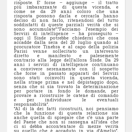
risposte. E’ forse – aggiunge – il tratto
più imbarazzante di questa vicenda, e
come se da 29 anni coloro che una
risposta possono darla e cercarla hanno
deciso di non farlo, ritenendosi del tutto
soddisfatti di queste parziali verità che si
sono accumulate“.“Facciamo l’esempio dei
Servizi di intelligence – ha proseguito –
oggi il Sisde potrebbe chiedersi che cosa
accadde dalla sera del 20 luglio quando al
procuratore Tinebra e al capo della polizia
Parisi venne sollecitato un intervento
diretto e manifesto e palesemente
contrario alla legge dell’allora Sisde. Da 29
anni i servizi di intelligence continuano
a convivere serenamente con il sospetto
che forse in passato apparati dei Servizi
sono stati coinvolti in questa vicenda,
nella strage prima e nel depistaggio dopo,
senza che si sia trovato la determinazione
per portare in fondo le domande, per
provare a ricostruire le catene di comando
e per individuare le eventuali
responsabilità“.
“Al di là dei fatti ricostruiti, noi pensiamo
che la funzione di questa relazione sia
anche quella di spiegare che c’è una parte
del Paese che non si rassegna all’idea che
ci si debba accontentare di mezze verità
su quello che è accaduto in via d’Amelio“,