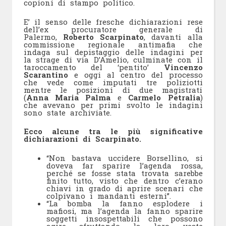
copioni di stampo politico.
E’ il senso delle fresche dichiarazioni rese
dell’ex procuratore generale di
Palermo,
Roberto Scarpinato
, davanti alla
commissione regionale antimafia che
indaga sul depistaggio delle indagini per
la strage di via D’Amelio, culminate con il
taroccamento del ‘pentito’
Vincenzo
Scarantino
e oggi al centro del processo
che vede come imputati tre poliziotti
mentre le posizioni di due magistrati
(
Anna Maria Palma
e
Carmelo Petralia
)
che avevano per primi svolto le indagini
sono state archiviate.
Ecco alcune tra le più significative
dichiarazioni di Scarpinato.
“Non bastava uccidere Borsellino, si
doveva far sparire l’agenda rossa,
perché se fosse stata trovata sarebbe
finito tutto, visto che dentro c’erano
chiavi in grado di aprire scenari che
colpivano i mandanti esterni”.
“La bomba la fanno esplodere i
mafiosi, ma l’agenda la fanno sparire
soggetti insospettabili che possono
agire sfruttando la loro veste