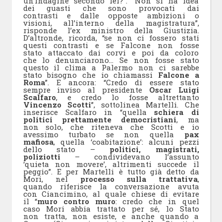
un’indagine secondo lei?”. “Non si ha idea
dei guasti che sono provocati dai
contrasti e dalle opposte ambizioni o
visioni, all’interno della magistratura”,
risponde l’ex ministro della Giustizia.
D’altronde, ricorda, “se non ci fossero stati
questi contrasti e se Falcone non fosse
stato attaccato dai corvi e poi da coloro
che lo denunciarono… Se non fosse stato
questo il clima a Palermo non ci sarebbe
stato bisogno che io chiamassi
Falcone a
Roma
”. E ancora: “Credo di essere stato
sempre inviso al presidente
Oscar Luigi
Scalfaro
, e credo lo fosse altrettanto
Vincenzo Scotti
”, sottolinea Martelli. Che
inserisce Scalfaro in “quella
schiera di
politici prettamente democristiani
, ma
non solo, che riteneva che Scotti e io
avessimo turbato se non quella
pax
mafiosa
, quella ‘coabitazione’: alcuni pezzi
dello stato –
politici, magistrati,
poliziotti
– condividevano l’assunto
‘quieta non movere’, altrimenti succede il
peggio”. E per Martelli è tutto già detto da
Mori, nel
processo sulla trattativa
,
quando riferisce la conversazione avuta
con Ciancimino, al quale chiese di evitare
il “
muro contro muro
: credo che in quel
caso Mori abbia trattato per sé, lo Stato
non tratta, non esiste, e anche quando a