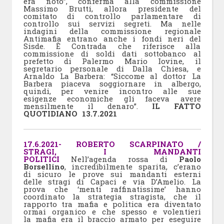
era noto”, conferma alla commissione
Massimo Brutti, allora presidente del
comitato di controllo parlamentare di
controllo sui servizi segreti. Ma nelle
indagini della commissione regionale
Antimafia entrano anche i fondi neri del
Sisde. È Contrada che riferisce alla
commissione di soldi dati sottobanco al
prefetto di Palermo Mario Iovine, il
segretario personale di Dalla Chiesa, e
Arnaldo La Barbera: “Siccome al dottor La
Barbera piaceva soggiornare in albergo,
quindi, per venire incontro alle sue
esigenze economiche gli faceva avere
mensilmente il denaro”.
IL FATTO
QUOTIDIANO 13.7.2021
17.6.2021- ROBERTO SCARPINATO /
STRAGI, I MANDANTI
POLITICI
Nell’agenda rossa di
Paolo
Borsellino
, incredibilmente sparita, c’erano
di sicuro le prove sui mandanti esterni
delle stragi di Capaci e via D’Amelio. La
prova che ‘menti raffinatissime’ hanno
coordinato la strategia stragista, che il
rapporto tra mafia e politica era diventato
ormai organico e che spesso e volentieri
la mafia era il braccio armato per eseguire