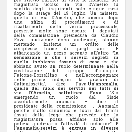
magistrato ucciso in via D’Amelio fu
sentito dagli inquirenti solo cinque mesi
dopo la strage del 19 luglio. Un mistero,
quello di via D’Amelio, che ancora dopo
una sfilza di procedimenti e di
ribaltamenti della verità processuale,
presenta molte zone oscure. I deputati
della commissione presieduta da Claudio
Fava, audizione dopo audizione, stanno
mettendo insieme un ordito delle
complesse trame di quegli anni. E
affiancando un pezzo accanto all’altro
“la
sensazione è che i servizi segreti in
quella inchiesta fossero di casa
e che
abbiano avuto un ruolo determinante nella
costituzione del gruppo d’indagine
Falcone-Borsellino e nell’accompagnare
nelle prime indagini la procura di
Caltanissetta”, dice Fava.
Un’anomalia,
quella del ruolo dei servizi nei fatti di
via D’Amelio, sottolinea Fava
. “Sta
emergendo un ruolo del Sisde
assolutamente anomalo – dice il
presidente della commissione –. Anomalo
perché molto dinamico e fuori dai limiti
fissati dalla legge che prevede che la
magistratura possa affidare solo alla
polizia giudiziaria l’attività di indagine”.
E
l’anomalia-servizi è entrata in diverse