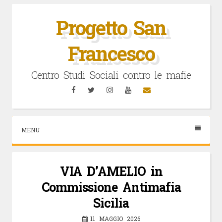
Vai
al
Progetto San
contenuto
Francesco
Centro Studi Sociali contro le mafie
Facebook
Twitter
Instagram
YouTube
Email
MENU
VIA D’AMELIO in
Commissione Antimafia
Sicilia
11 MAGGIO 2026