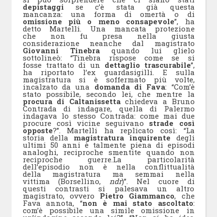
depistaggi
se c’è stata già questa
mancanza: una forma di omertà o di
omissione più o meno consapevole
”, ha
detto Martelli. Una mancata protezione
che non fu presa nella giusta
considerazione neanche dal magistrato
Giovanni Tinebra
quando lui glielo
sottolineò: “Tinebra rispose come se si
fosse trattato di un
dettaglio trascurabile
”,
ha riportato l’ex guardasigilli. E sulla
magistratura si è soffermato più volte,
incalzato da una
domanda di Fava
: “Com’è
stato possibile, secondo lei, che mentre la
procura di Caltanissetta
chiedeva a Bruno
Contrada di indagare, quella di Palermo
indagava lo stesso Contrada: come mai due
procure così vicine seguivano
strade così
opposte
?”. Martelli ha replicato così: “La
storia della
magistratura inquirente
degli
ultimi 50 anni è talmente piena di episodi
analoghi, reciproche smentite quando non
reciproche guerre.La particolarità
dell’episodio non è nella conflittualità
della magistratura ma semmai nella
vittima (Borsellino,
ndr
)”. Nel cuore di
questi contrasti si palesava un altro
magistrato, ovvero
Pietro Giammanco
, che
Fava annota, “
non è mai stato ascoltato
:
com’è possibile una simile omissione in