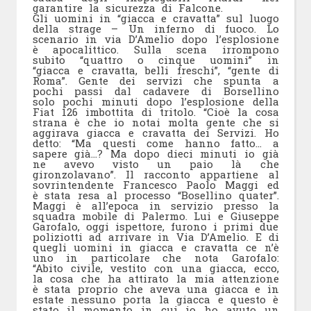
garantire la sicurezza di Falcone.
Gli uomini in “giacca e cravatta” sul luogo
della strage – Un inferno di fuoco. Lo
scenario in via D’Amelio dopo l’esplosione
è apocalittico. Sulla scena irrompono
subito “quattro o cinque uomini” in
“giacca e cravatta, belli freschi”, “gente di
Roma”. Gente dei servizi che spunta a
pochi passi dal cadavere di Borsellino
solo pochi minuti dopo l’esplosione della
Fiat 126 imbottita di tritolo. “Cioè la cosa
strana è che io notai molta gente che si
aggirava giacca e cravatta dei Servizi. Ho
detto: “Ma questi come hanno fatto… a
sapere già…? Ma dopo dieci minuti io già
ne avevo visto un paio là che
gironzolavano”. Il racconto appartiene al
sovrintendente Francesco Paolo Maggi ed
è stata resa al processo “Bosellino quater”.
Maggi è all’epoca in servizio presso la
squadra mobile di Palermo. Lui e Giuseppe
Garofalo, oggi ispettore, furono i primi due
poliziotti ad arrivare in Via D’Amelio. E di
quegli uomini in giacca e cravatta ce n’è
uno in particolare che nota Garofalo:
“Abito civile, vestito con una giacca, ecco,
la cosa che ha attirato la mia attenzione
è stata proprio che aveva una giacca e in
estate nessuno porta la giacca e questo è
stato il momento in cui io ho avuto un