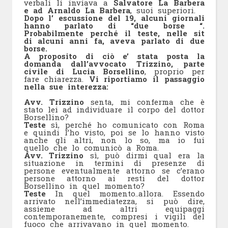
verbali li inviava a
Salvatore La Barbera
e ad Arnaldo La Barbera
, suoi superiori.
Dopo l’ escussione del 19, alcuni giornali
hanno parlato di “due borse “.
Probabilmente perché il teste, nelle sit
di alcuni anni fa, aveva parlato di due
borse.
A proposito di ciò e’ stata posta la
domanda dall’avvocato Trizzino, parte
civile di Lucia Borsellino
, proprio per
fare chiarezza.
Vi riportiamo il passaggio
nella sue interezza:
Avv. Trizzino
senta, mi conferma che è
stato lei ad individuare il corpo del dottor
Borsellino?
Teste
sì, perché ho comunicato con Roma
e quindi l’ho visto, poi se lo hanno visto
anche gli altri, non lo so, ma io fui
quello che lo comunicò a Roma.
Avv. Trizzino
sì, può dirmi qual era la
situazione in termini di presenze di
persone eventualmente attorno se c’erano
persone attorno ai resti del dottor
Borsellino in quel momento?
Teste
In quel momento..allora. Essendo
arrivato nell’immediatezza, si può dire,
assieme ad altri equipaggi
contemporanemente, compresi i vigili del
fuoco che arrivavano in quel momento.