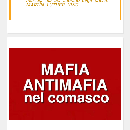
malvagi ma del silenzio degli onesti.
MARTIN LUTHER KING