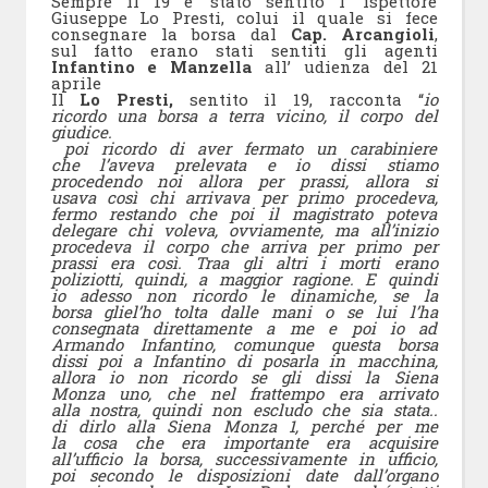
Sempre il 19 e’ stato sentito l’ ispettore
Giuseppe Lo Presti, colui il quale si fece
consegnare la borsa dal
Cap. Arcangioli
,
sul fatto erano stati sentiti gli agenti
Infantino e Manzella
all’ udienza del 21
aprile
Il
Lo Presti,
sentito il 19, racconta “
io
ricordo una borsa a terra vicino, il corpo del
giudice.
poi ricordo di aver fermato un carabiniere
che l’aveva prelevata e io dissi stiamo
procedendo noi allora per prassi, allora si
usava così chi arrivava per primo procedeva,
fermo restando che poi il magistrato poteva
delegare chi voleva, ovviamente, ma all’inizio
procedeva il corpo che arriva per primo per
prassi era così. Traa gli altri i morti erano
poliziotti, quindi, a maggior ragione. E quindi
io adesso non ricordo le dinamiche, se la
borsa gliel’ho tolta dalle mani o se lui l’ha
consegnata direttamente a me e poi io ad
Armando Infantino, comunque questa borsa
dissi poi a Infantino di posarla in macchina,
allora io non ricordo se gli dissi la Siena
Monza uno, che nel frattempo era arrivato
alla nostra, quindi non escludo che sia stata..
di dirlo alla Siena Monza 1, perché per me
la cosa che era importante era acquisire
all’ufficio la borsa, successivamente in ufficio,
poi secondo le disposizioni date dall’organo