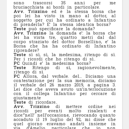
sono trascorsi 35 anni per me
bruciacchiata ai bordi in particolare.
Avv. Trizzino
ed è la stessa borsa che
poi lei ha visto in mano al dottor, al
soggetto per cui ha ordinato a Infantino
di prenderla? E’ la stessa identica borsa?
Teste
può specificare la domanda?
Avv. Trizzino
la domanda e’: la borsa che
lei ha vista tre, quattro metri dal dal
corpo straziato del dottor Borsellino, e’ la
Borsa che ha ha ordinato di Infantino
riprendere?
Teste
sì sì, sì, la medesima, ritengo di sì.
Per i ricordi che ho ritengo di sì..
PC
Quindi e’ la medesima borsa?
Teste
Ritengo di sì, ragionevolmente,
ritengo di sì.
PC
Allora, dal verbale. del… Diciamo una
contestazione per la sua memoria, diciamo
il verbale del 26 marzo 2019, a pagina 3.
Lei dice che aveva avuto un’interlocuzione
con il collega Infantino per cercare di
giustamente
Teste
di ricordare..
Avv. Trizzino
di mettere ordine nei
ricordi per eventi molto risalenti e
dice:”nell’ nell’occasione, rievocando quanto
accaduto il 19 luglio del 92, mi disse che
quel giorno eravamo andati insieme in
via d’Amelio particolare che io non