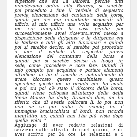
superiore che era La Barbera, perché tutti
prendevamo ordini alla Barbera, si sarebbe
poi proceduto a fare il verbale di sequestro
previa elencazione del contenuto della borsa,
quindi per me era importante acquisirli all’
ufficio, al mio ufficio una volta acquisito, per
me era tranquilla la cosa perché poi
successivamente avrei ricevuto..avrei messo a
disposizione della dirigenza e la dirigenza era
la Barbera e tutti gli altri funzionari e quindi
poi si sarebbe deciso, si sarebbe poi proceduto
a fare il verbale di sequestro previa
elencazione del contenuto della borsa
e
quindi poi si sarebbe deciso in luogo, in
sede, come procedere e cosa fare. Quindi il
mio compito era acquisire e portare elementi
all’ufficio. Io ho il ricordo e, naturalmente di
avere bloccato questo carabiniere, questo
operatore, questo me lo ricordo che ho avuto
e poi ora poi c’è stato il discorso della borsa,
quindi viene collocata all’interno della della
Siena Monza ha detto, Armando dice, mi ha
riferito che di averla collocata lì, io poi non
non ne so più nulla. Io ricordo, ho l’
immagine bruciacchiata ai bordi. non ricorda
nient’altro, no, quindi non l’ha più vista dopo
quella volta “
Aggiunge di aver redatto relazioni di
servizio sulle attività di quel giorno, e di
aver scritto per 24 ore. Le relazioni e i