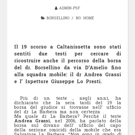
ADMIN-PSF
BORSELLINO
/
NO HOME
Il 19 scorso a Caltanissetta sono stati
sentiti due testi per cercare di
ricostruire anche il percorso della borsa
del dr. Borsellino da via D’Amelio fino
alla squadra mobile:
il
dr Andrea Grassi
e l’ Ispettore Giuseppe Lo Presti
.
Più di un teste , negli anni, ha
dichiarato che la sera tardi del 19 la
borsa del giudice si trovasse nell’ ufficio
del dr La Barbera ma non certezza .
Ma quale dr La Barbera? Perché il teste
Andrea Grassi
, nel 2006, ha parlato della
borsa sul divano dell’ ufficio del capo
della sezione omicidi della mobile che era
Salvatore La Barbera: “
Non sono in grado di