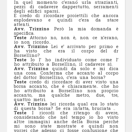
In quel momento c’erano urla strazianti,
pezzi di cadavere dappertutto, serramenti
degli edifici sparsi..
E credo di ricordare proiettili che ancora
esplodevano e quindi c’era da stare
attenti.
Avv. Trizzino
Però la mia domanda è
specifica.
Teste
Attorno no, non è, non ce n’erano,
io non ricordo..
Avv. Trizzino
Lei e’ arrivato per primo e
ha visto che era il corpo del dr
Borsellino?
Teste
Io l’ ho individuato come come l’
ho attribuito a Borsellino, il cadavere sì.
Avv. Trizzino
quindi da solo e mi dica
una cosa. Conferma che accanto al corpo
del dottor Borsellino, c’era una borsa?
Teste
credo di ricordare di aver visto una
borsa accanto, che è chiaramente.. che ho
ho attribuito a Borsellino non proprio
accanto, ma qualche metro, due, tre,
quattro metri.
Avv. Trizzino
lei ricorda qual era lo stato
di questa borsa? Se era intatta, bruciata ..
Teste
I ricordi che ritengo di avere,
considerando che nel tempo io ho visto
altre immagini anche della Borsa perché
mi sono state mostrate e quindi non
vorrei che adesso ci fosse confusione che