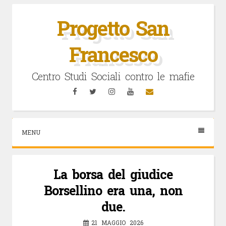
Vai
al
Progetto San
contenuto
Francesco
Centro Studi Sociali contro le mafie
Facebook
Twitter
Instagram
YouTube
Email
MENU
La borsa del giudice
Borsellino era una, non
due.
21 MAGGIO 2026