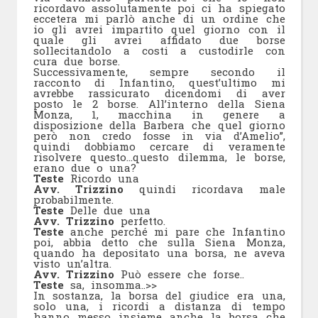
ricordavo assolutamente poi ci ha spiegato
eccetera mi parlò anche di un ordine che
io gli avrei impartito quel giorno con il
quale gli avrei affidato due borse
sollecitandolo a costi a custodirle con
cura due borse.
Successivamente, sempre secondo il
racconto di Infantino, quest’ultimo mi
avrebbe rassicurato dicendomi di aver
posto le 2 borse. All’interno della Siena
Monza, 1, macchina in genere a
disposizione della Barbera che quel giorno
però non credo fosse in via d’Amelio”,
quindi dobbiamo cercare di veramente
risolvere questo…questo dilemma, le borse,
erano due o una?
Teste
Ricordo una
Avv. Trizzino
quindi ricordava male
probabilmente.
Teste
Delle due una
Avv. Trizzino
perfetto.
Teste
anche perché mi pare che Infantino
poi, abbia detto che sulla Siena Monza,
quando ha depositato una borsa, ne aveva
visto un’altra.
Avv. Trizzino
Può essere che forse..
Teste
sa, insomma..>>
In sostanza, la borsa del giudice era una,
solo una, i ricordi a distanza di tempo
hanno messo insieme anche la borsa che