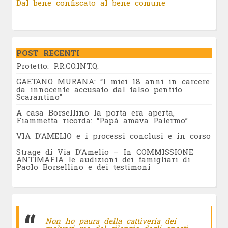
Dal bene confiscato al bene comune
POST RECENTI
Protetto: P.R.CO.INT.Q.
GAETANO MURANA: “I miei 18 anni in carcere
da innocente accusato dal falso pentito
Scarantino”
A casa Borsellino la porta era aperta,
Fiammetta ricorda: “Papà amava Palermo”
VIA D’AMELIO e i processi conclusi e in corso
Strage di Via D’Amelio – In COMMISSIONE
ANTIMAFIA le audizioni dei famigliari di
Paolo Borsellino e dei testimoni
Non ho paura della cattiveria dei