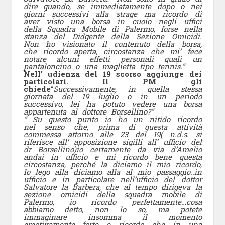
dire quando, se immediatamente dopo o nei
giorni successivi alla
strage ma ricordo di
aver visto una borsa in cuoio negli uffici
della Squadra Mobile di Palermo, forse nella
stanza del Didgente della Sezione Omicidi.
Non ho visionato il contenuto della borsa,
che ricordo aperta, circostanza che mi’ fece
notare alcuni effetti personali quali un
pantaloncino o una maglietta tipo tennis.”
Nell’ udienza del 19 scorso aggiunge dei
particolari. Il PM gli
chiede
“
Successivamente, in quella stessa
giornata del 19 luglio o in un periodo
successivo, lei ha potuto vedere una borsa
appartenuta al dottore Borsellino?”
” Su questo punto io ho un nitido ricordo
nel senso che
, prima di questa
attività
commessa attorno alle 23 del 19( n.d.s. si
riferisce all’ apposizione sigilli all’ ufficio del
dr Borsellino)io certamente da via d’Amelio
andai in ufficio e mi ricordo bene questa
circostanza, perché la diciamo il mio ricordo,
lo lego alla diciamo alla al mio passaggio..in
ufficio e in particolare nell’ufficio del dottor
Salvatore la Barbera, che al tempo dirigeva la
sezione omicidi della squadra mobile di
Palermo, io ricordo perfettamente…cosa
abbiamo detto, non lo so, ma potete
immaginare insomma il momento
emotivamente forte e ricordo che in una