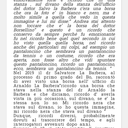
stanza , sul divano della stanza dell’ufficio
del dottor Salvo la Barbera c’era una borsa
che ora la foto e’ in bianco e nero, ma è
molto simile a quella che vedo in questa
immagine e lui mi disse:” Andrea stai attento
non toccare che e’ la borsa del dottor
Borsellino” e questo è un ricordo che
conservo da sempre perché fu emozionante
fu nel ricordo bene quel quel secondo in cui
ho visto quella quella borsa, nel ricordo
anche dei particolari mi colpì, ad esempio un
pantaloncino che sembrava un pantaloncino
da tennis o un costume, ricordo che era
aperta, non fosse altro che vidi spuntare
questo pantaloncino, ricordo un pantaloncino,
ecco, sembrava un pantaloncino da tennis. “
Nel 2019 il dr Salvatore La Barbera, al
processo di primo grado del Bo, raccontò
di aver visto una borsa nell’ ufficio di
Arnaldo La Barbera”ricordo una borsa che
stava nella stanza del dr Arnaldo la
Barbera e che diciamo, ricordo d’ averla
vista in più occasioni, sul divano, se e’ la
stessa non lo so. Mi ricordo nera che
stava sul divano, io ho questa immagine,
mi ricordo nera che stava sul divano ”
Dunque, ricordi diversi, probabilmente
dovuti al trascorrere del tempo, e agli
interrogatori avvenuti dopo anni.