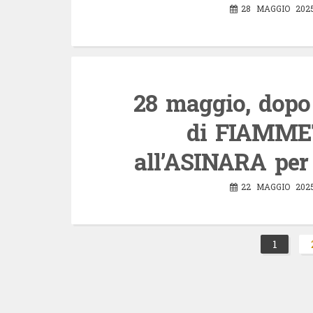
28 MAGGIO 202
28 maggio, dopo 
di FIAMME
all’ASINARA per 
22 MAGGIO 202
Paginazione
1
Pagi
degli
articoli