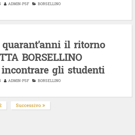
5
ADMIN-PSF
BORSELLINO
quarant’anni il ritorno
TTA BORSELLINO
incontrare gli studenti
5
ADMIN-PSF
BORSELLINO
2
Successivo
na
Pagina