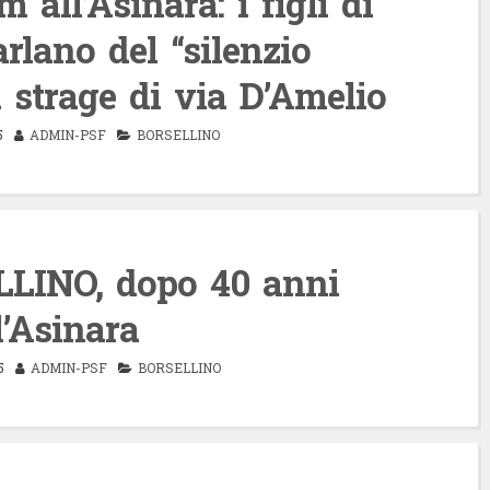
 all’Asinara: i figli di
arlano del “silenzio
 strage di via D’Amelio
5
ADMIN-PSF
BORSELLINO
LINO, dopo 40 anni
l’Asinara
5
ADMIN-PSF
BORSELLINO