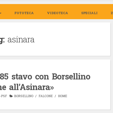
FOTOTECA
VIDEOTECA
SPECIALI
g:
asinara
985 stavo con Bor­sel­lino
ne all’Asi­nara»
-PSF
BORSELLINO
/
FALCONE
/
HOME