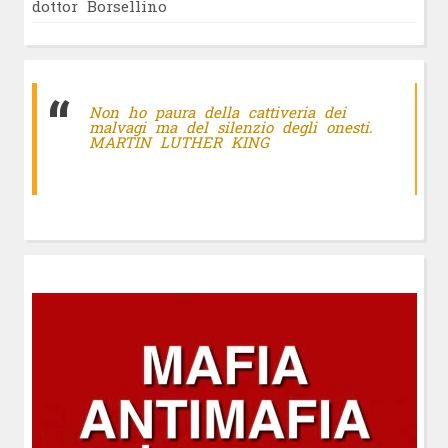
dottor Borsellino
Non ho paura della cattiveria dei
malvagi ma del silenzio degli onesti.
MARTIN LUTHER KING