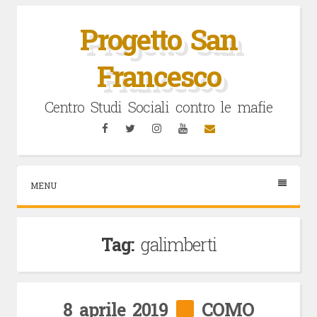
Vai
al
Progetto San
contenuto
Francesco
Centro Studi Sociali contro le mafie
Facebook
Twitter
Instagram
YouTube
Email
MENU
Tag:
galimberti
8 aprile 2019
COMO