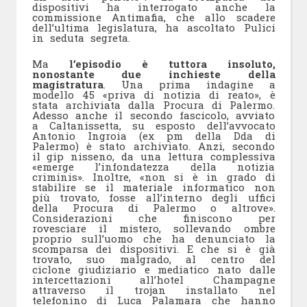
dispositivi ha interrogato anche la
commissione Antimafia, che allo scadere
dell’ultima legislatura, ha ascoltato Pulici
in seduta segreta.
Ma
l’episodio è tuttora insoluto,
nonostante due inchieste della
magistratura
. Una prima indagine a
modello 45 «priva di notizia di reato», è
stata archiviata dalla Procura di Palermo.
Adesso anche il secondo fascicolo, avviato
a Caltanissetta, su esposto dell’avvocato
Antonio Ingroia (ex pm della Dda di
Palermo) è stato archiviato. Anzi, secondo
il gip nisseno, da una lettura complessiva
«emerge l’infondatezza della notizia
criminis». Inoltre, «non si è in grado di
stabilire se il materiale informatico non
più trovato, fosse all’interno degli uffici
della Procura di Palermo o altrove».
Considerazioni che finiscono per
rovesciare il mistero, sollevando ombre
proprio sull’uomo che ha denunciato la
scomparsa dei dispositivi. E che si è già
trovato, suo malgrado, al centro del
ciclone giudiziario e mediatico nato dalle
intercettazioni all’hotel Champagne
attraverso il trojan installato nel
telefonino di Luca Palamara che hanno