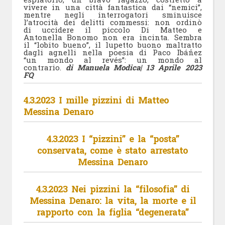
vivere in una città fantastica dai “nemici”,
mentre negli interrogatori sminuisce
l’atrocità dei delitti commessi: non ordinò
di uccidere il piccolo Di Matteo e
Antonella Bonomo non era incinta. Sembra
il “lobito bueno”, il lupetto buono maltratto
dagli agnelli nella poesia di Paco Ibáñez
“un mondo al revés”: un mondo al
contrario.
di Manuela Modica
| 13 Aprile 2023
FQ
4.3.2023 I mille pizzini di Matteo
Messina Denaro
4.3.2023 I “pizzini” e la “posta”
conservata, come è stato arrestato
Messina Denaro
4.3.2023 Nei pizzini la “filosofia” di
Messina Denaro: la vita, la morte e il
rapporto con la figlia “degenerata”