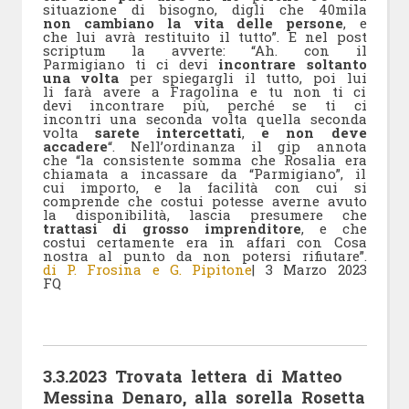
situazione di bisogno, digli che 40mila
non cambiano la vita delle persone
, e
che lui avrà restituito il tutto”. E nel post
scriptum la avverte: “Ah. con il
Parmigiano ti ci devi
incontrare soltanto
una volta
per spiegargli il tutto, poi lui
li farà avere a Fragolina e tu non ti ci
devi incontrare più, perché se ti ci
incontri una seconda volta quella seconda
volta
sarete intercettati
,
e non deve
accadere
“. Nell’ordinanza il gip annota
che “la consistente somma che Rosalia era
chiamata a incassare da “Parmigiano”, il
cui importo, e la facilità con cui si
comprende che costui potesse averne avuto
la disponibilità, lascia presumere che
trattasi di grosso imprenditore
, e che
costui certamente era in affari con Cosa
nostra al punto da non potersi rifiutare”.
di P. Frosina e G. Pipitone
| 3 Marzo 2023
FQ
3.3.2023 Trovata lettera di Matteo
Messina Denaro, alla sorella Rosetta