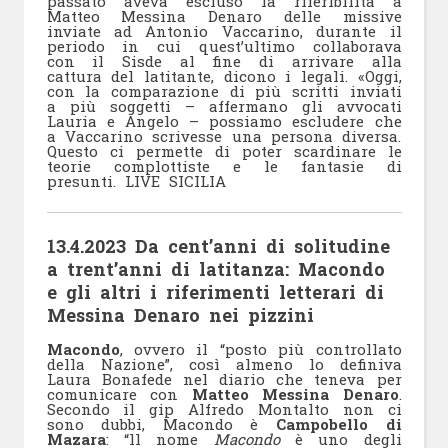
passato aveva escluso la riferibilità a
Matteo Messina Denaro delle missive
inviate ad Antonio Vaccarino, durante il
periodo in cui quest’ultimo collaborava
con il Sisde al fine di arrivare alla
cattura del latitante, dicono i legali. «Oggi,
con la comparazione di più scritti inviati
a più soggetti – affermano gli avvocati
Lauria e Angelo – possiamo escludere che
a Vaccarino scrivesse una persona diversa.
Questo ci permette di poter scardinare le
teorie complottiste e le fantasie di
presunti. LIVE SICILIA
13.4.2023 Da cent’anni di solitudine
a trent’anni di latitanza: Macondo
e gli altri i riferimenti letterari di
Messina Denaro nei pizzini
Macondo
, ovvero il “posto più controllato
della Nazione”, così almeno lo definiva
Laura Bonafede nel diario che teneva per
comunicare con
Matteo Messina Denaro
.
Secondo il gip Alfredo Montalto non ci
sono dubbi, Macondo è
Campobello di
Mazara
: “ll nome
Macondo
è uno degli