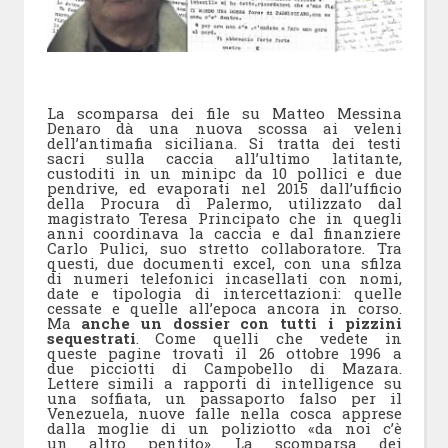
La scomparsa dei file su Matteo Messina
Denaro dà una nuova scossa ai veleni
dell’antimafia siciliana. Si tratta dei testi
sacri sulla caccia all’ultimo latitante,
custoditi in un minipc da 10 pollici e due
pendrive, ed evaporati nel 2015 dall’ufficio
della Procura di Palermo, utilizzato dal
magistrato Teresa Principato che in quegli
anni coordinava la caccia e dal finanziere
Carlo Pulici, suo stretto collaboratore. Tra
questi, due documenti excel, con una sfilza
di numeri telefonici incasellati con nomi,
date e tipologia di intercettazioni: quelle
cessate e quelle all’epoca ancora in corso.
Ma
anche un dossier con tutti i pizzini
sequestrati
. Come quelli che vedete in
queste pagine trovati il 26 ottobre 1996 a
due picciotti di Campobello di Mazara.
Lettere simili a rapporti di intelligence su
una soffiata, un passaporto falso per il
Venezuela, nuove falle nella cosca apprese
dalla moglie di un poliziotto «da noi c’è
un altro pentito». La scomparsa dei