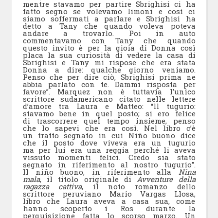
mentre stavamo per partire Sbrighisi ci ha
fatto segno se volevamo limoni e così ci
siamo soffermati a parlare e Sbrighisi ha
detto a Tany che quando voleva poteva
andare a trovarlo. Poi in auto
commentavamo con Tany che quando
questo invito è per la gioia di Donna così
placa la sua curiosità di vedere la casa di
Sbrighisi e Tany mi rispose che era stata
Donna a dire: qualche giorno veniamo.
Penso che per dire ciò, Sbrighisi prima ne
abbia parlato con te. Dammi risposta per
favore”. Marquez non è tuttavia l’unico
scrittore sudamericano citato nelle lettere
d’amore tra Laura e Matteo: “ll tugurio:
stavamo bene in quel posto; si ero felice
di trascorrere quel tempo insieme, penso
che lo sapevi che era così. Nel libro c’è
un tratto segnato in cui Niño buono dice
che il posto dove viveva era un tugurio
ma per lui era una reggia perché li aveva
vissuto momenti felici. Credo sia stato
segnato in riferimento al nostro tugurio”.
Il niño buono, in riferimento alla
Nina
mala
, il titolo originale di
Avventure della
ragazza cattiva
, il noto romanzo dello
scrittore peruviano Mario Vargas Llosa,
libro che Laura aveva a casa sua, come
hanno scoperto i Ros durante la
perquisizione fatta lo scorso marzo. Un