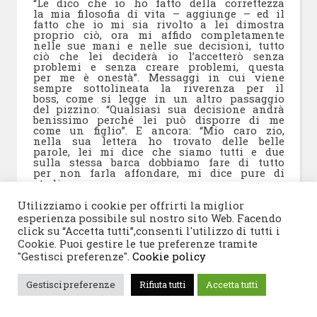
“Le dico che io ho fatto della correttezza
la mia filosofia di vita – aggiunge – ed il
fatto che io mi sia rivolto a lei dimostra
proprio ciò, ora mi affido completamente
nelle sue mani e nelle sue decisioni, tutto
ciò che lei deciderà io l’accetterò senza
problemi e senza creare problemi, questa
per me è onestà”. Messaggi in cui viene
sempre sottolineata la riverenza per il
boss, come si legge in un altro passaggio
del pizzino: “Qualsiasi sua decisione andrà
benissimo perché lei può disporre di me
come un figlio”. E ancora: “Mio caro zio,
nella sua lettera ho trovato delle belle
parole, lei mi dice che siamo tutti e due
sulla stessa barca dobbiamo fare di tutto
per non farla affondare, mi dice pure di
studiare come superare per non essere
criticati ma apprezzati, io la ringrazio
immensamente di questa fiducia che mi
Utilizziamo i cookie per offrirti la miglior
dà, posso dirle che io mi affido nelle sue
esperienza possibile sul nostro sito Web. Facendo
mani, quello che fa lei per me è ben fatto
click su “Accetta tutti”,consenti l'utilizzo di tutti i
e se fa lei possiamo solo essere
Cookie. Puoi gestire le tue preferenze tramite
apprezzati”.
"Gestisci preferenze".
Cookie policy
Nello stesso pizzino, rispondendo a una
richiesta di Provenzano, Messina Denaro
Gestisci preferenze
Rifiuta tutti
Accetta tutti
spiegava: ‘’Purtroppo non posso aiutarla
perché a Marsala al momento non
abbiamo più a nessuno, sono tutti dentro,