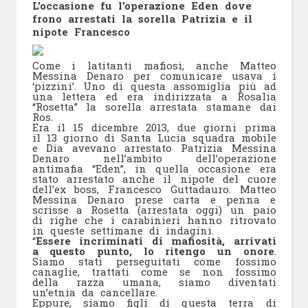
L’occasione fu l’operazione Eden dove
frono arrestati la sorella Patrizia e il
nipote Francesco
Come i latitanti mafiosi, anche Matteo
Messina Denaro per comunicare usava i
‘pizzini’. Uno di questa assomiglia più ad
una lettera ed era indirizzata a Rosalia
“Rosetta” la sorella arrestata stamane dai
Ros.
Era il 15 dicembre 2013, due giorni prima
il 13 giorno di Santa Lucia squadra mobile
e Dia avevano arrestato Patrizia Messina
Denaro nell’ambito dell’operazione
antimafia “Eden”, in quella occasione era
stato arrestato anche il nipote del cuore
dell’ex boss, Francesco Guttadauro. Matteo
Messina Denaro prese carta e penna e
scrisse a Rosetta (arrestata oggi) un paio
di righe che i carabinieri hanno ritrovato
in queste settimane di indagini.
“
Essere incriminati di mafiosità, arrivati
a questo punto, lo ritengo un onore
.
Siamo stati perseguitati come fossimo
canaglie, trattati come se non fossimo
della razza umana, siamo diventati
un’etnia da cancellare.
Eppure, siamo figli di questa terra di