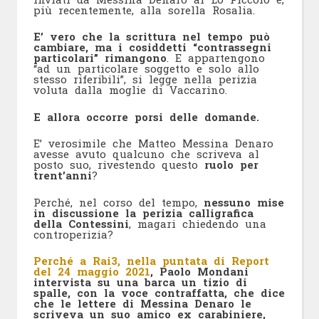
più recentemente, alla sorella Rosalia.
E’ vero che la scrittura nel tempo può
cambiare, ma i cosiddetti “contrassegni
particolari” rimangono
. E appartengono
“ad un particolare soggetto e solo allo
stesso riferibili”, si legge nella perizia
voluta dalla moglie di Vaccarino.
E allora occorre porsi delle domande.
E’ verosimile che Matteo Messina Denaro
avesse avuto qualcuno che scriveva al
posto suo, rivestendo questo
ruolo per
trent’anni
?
Perché, nel corso del tempo,
nessuno mise
in discussione la perizia calligrafica
della Contessini
, magari chiedendo una
controperizia?
Perché a Rai3, nella puntata di Report
del 24 maggio 2021
, Paolo Mondani
intervista su una barca un tizio di
spalle, con la voce contraffatta, che dice
che le lettere di Messina Denaro le
scriveva un suo amico ex carabiniere,