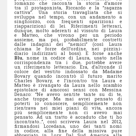
romanzo che racconta la storia d’amore
tra il protagonista, Riccardo e la “ragazza
cattiva”. Una storia travagliata che si
sviluppa nel tempo, con un andamento a
singhiozzo, con frequenti sparizioni e
riapparizioni di lei. Riferimenti letterari,
dunque, molto aderenti al vissuto di Laura
e Matteo, che vivono per un periodo
assieme, ma poi, probabilmente costretti
dalle indagini dei “nemici” (così Laura
chiama le forze dell’ordine, nei pizzini-
diario indirizzati al boss). E forse anche
Blu
, nome in codice di Laura, usato nella
corrispondenza tra i due, potrebbe avere
un riferimento letterario. Era, d’altronde il
colore del vestito indossato da Madame
Bovary quando incontrò il futuro marito
Charles Bovary, e l’incontro tra Laura e
Matteo è rivangato da Laura nello scambio
epistolare di amorosi sensi con Messina
Denaro: “Ne avevo sentite tante su di te,
anche troppe. Ma mai avrei pensato di
poterti io conoscere, semplicemente non
rientrava nei miei piani di vita, ancora
più semplicemente non ci avevo mai
pensato. Ad un tratto è accaduto che ti ho
incontrato…”, così scriveva Laura nel 2012,
firmandosi Loredana, uno dei tanti nomi
in codice, alla fine della missiva pure
abbreviato in Lory. Dal Sud America alla