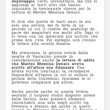
depistaggio
. Certo, involontario, ma che si
aggiunge ai tanti altri che hanno
inquinato la trentennale ricerca per la
cattura di Matteo Messina Denaro.
Si dirà che quella di tanti anni fa era
solo una perizia, ma fu fatta in un
periodo in cui il credito dei grafologi da
parte dei magistrati era molto alto. Oggi ci
si trova con un materiale più nutrito, che
prima non c’era. Per esempio non c’erano
le lettere alla sorella Rosalia.
Ma attenzione, la perizia voluta dalla
moglie di Vaccarino prende in
considerazione anche
la lettera di addio
che Matteo Messina Denaro aveva
scritto all’allora sua fidanzata
. Una
lettera scritta trent’anni fa, certamente
disponibile all’epoca in cui si colloca la
perizia della Contessini. Insomma le si
potevano comparare già allora.
Anche perché anche in questa lettera,
secondo il corposo studio disposto invece
dalla Sartori, sono presenti elementi
riscontrabili non solo negli scritti tra
Svetonio e Alessio, ma anche in quelli
inviati da Messina Denaro ai Lo Piccolo e,