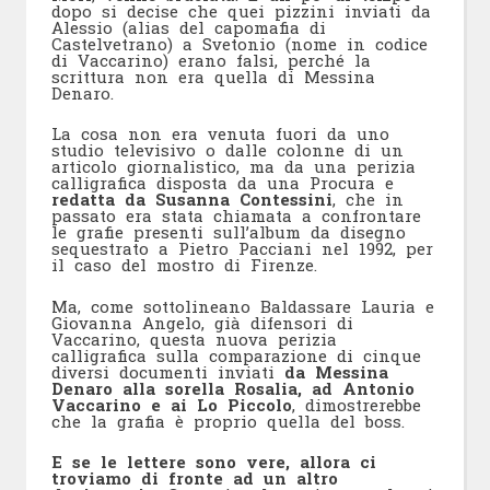
dopo si decise che quei pizzini inviati da
Alessio (alias del capomafia di
Castelvetrano) a Svetonio (nome in codice
di Vaccarino) erano falsi, perché la
scrittura non era quella di Messina
Denaro.
La cosa non era venuta fuori da uno
studio televisivo o dalle colonne di un
articolo giornalistico, ma da una perizia
calligrafica disposta da una Procura e
redatta da Susanna Contessini
, che in
passato era stata chiamata a confrontare
le grafie presenti sull’album da disegno
sequestrato a Pietro Pacciani nel 1992, per
il caso del mostro di Firenze.
Ma, come sottolineano Baldassare Lauria e
Giovanna Angelo, già difensori di
Vaccarino, questa nuova perizia
calligrafica sulla comparazione di cinque
diversi documenti inviati
da Messina
Denaro alla sorella Rosalia, ad Antonio
Vaccarino e ai Lo Piccolo
, dimostrerebbe
che la grafia è proprio quella del boss.
E se le lettere sono vere, allora ci
troviamo di fronte ad un altro