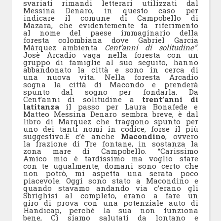
svariati rimandi letterari utilizzati dal
Messina Denaro, in questo caso per
indicare il comune di Campobello di
Mazara, che evidentemente fa riferimento
al nome del paese immaginario della
foresta colombiana dove Gabriel Garcia
Màrquez ambienta
Cent’anni di solitudine”
.
Josè Arcadio vaga nella foresta con un
gruppo di famiglie al suo seguito, hanno
abbandonato la città e sono in cerca di
una nuova vita. Nella foresta Arcadio
sogna la città di Macondo e prenderà
spunto dal sogno per fondarla. Da
Cent’anni di solitudine a
trent’anni di
latitanza
il passo per Laura Bonafede e
Matteo Messina Denaro sembra breve, è dal
libro di Marquez che traggono spunto per
uno dei tanti nomi in codice, forse il più
suggestivo.E c’è anche
Macondino
, ovvero
la frazione di Tre fontane, in sostanza la
zona mare di Campobello. “Carissimo
Amico mio è tardissimo ma voglio stare
con te ugualmente, domani sono certo che
non potrò, mi aspetta una serata poco
piacevole. Oggi sono stato a Macondino e
quando stavamo andando via c’erano gli
Sbrighisi al completo, erano a fare un
giro di prova con una potenziale auto di
Handicap, perché la sua non funziona
bene, Ci siamo salutati da lontano e