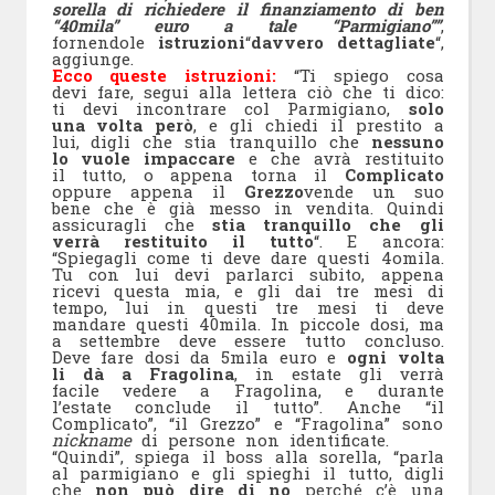
sorella di richiedere il finanziamento di ben
“40mila” euro a tale “Parmigiano””
,
fornendole
istruzioni
“
davvero dettagliate
“,
aggiunge.
Ecco queste istruzioni:
“Ti spiego cosa
devi fare, segui alla lettera ciò che ti dico:
ti devi incontrare col Parmigiano,
solo
una volta però
, e gli chiedi il prestito a
lui, digli che stia tranquillo che
nessuno
lo vuole impaccare
e che avrà restituito
il tutto, o appena torna il
Complicato
oppure appena il
Grezzo
vende un suo
bene che è già messo in vendita. Quindi
assicuragli che
stia tranquillo che gli
verrà restituito il tutto
“. E ancora:
“Spiegagli come ti deve dare questi 4omila.
Tu con lui devi parlarci subito, appena
ricevi questa mia, e gli dai tre mesi di
tempo, lui in questi tre mesi ti deve
mandare questi 40mila. In piccole dosi, ma
a settembre deve essere tutto concluso.
Deve fare dosi da 5mila euro e
ogni volta
li dà a Fragolina
, in estate gli verrà
facile vedere a Fragolina, e durante
l’estate conclude il tutto”. Anche “il
Complicato”, “il Grezzo” e “Fragolina” sono
nickname
di persone non identificate.
“Quindi”, spiega il boss alla sorella, “parla
al parmigiano e gli spieghi il tutto, digli
che
non può dire di no
perché c’è una