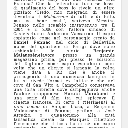
Francia? Che la letteratura francese fosse
di gradimento del boss lo rivela un altro
pizzino: “Credo, mio malgrado, di essere
diventato il
Malaussène
di tutti e di tutto,
ma va bene così…”, scriveva Messina
Denaro nello scambio intrattenuto tra il
2004 e il 2006 con l’allora sindaco di
Castelvetrano, Antonino Vaccarino. Il capro
espiatorio, come nel personaggio creato da
Daniel Pennac
nel ciclo di Belleville,
nome del quartiere di Parigi dove sono
ambientate le storie.
Benjamin
Malaussène
lavora presso un grande
magazzino prima, poi presso le Edizioni
del Taglione come capro espiatorio: ogni
volta che un cliente si lamenta la colpa
viene data a lui che è anche il
primogenito di una numerosa famiglia. In
lui si rivede l’ormai ex latitante che nel
covo di San Vito a Campobello conservava
una folta libreria dove campeggiava anche
l’autore giapponese
Haruki Murakami
e
una serie di film tra cui spiccava il
cinema francese. Di certo i riferimenti al
niño bueno
di Vargas Llosa, a Benjaimn
Malaussène di Pennac, perfino a Josè
Arcadio, o quantomeno alla città
fantastica creata da Marquez riflettono
l’immagine che il boss ha di sé: un capro
espiatorio, un bravo ragazzo, costretto a