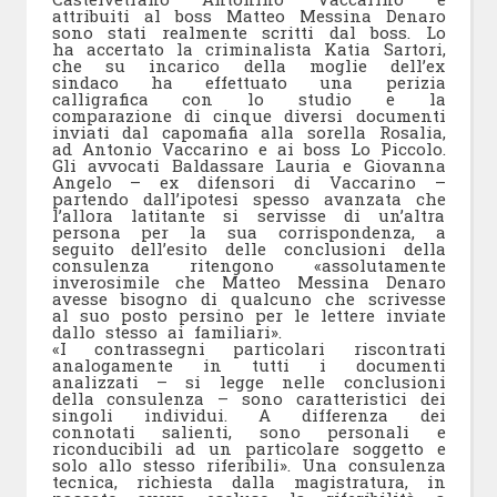
attribuiti al boss Matteo Messina Denaro
sono stati realmente scritti dal boss. Lo
ha accertato la criminalista Katia Sartori,
che su incarico della moglie dell’ex
sindaco ha effettuato una perizia
calligrafica con lo studio e la
comparazione di cinque diversi documenti
inviati dal capomafia alla sorella Rosalia,
ad Antonio Vaccarino e ai boss Lo Piccolo.
Gli avvocati Baldassare Lauria e Giovanna
Angelo – ex difensori di Vaccarino –
partendo dall’ipotesi spesso avanzata che
l’allora latitante si servisse di un’altra
persona per la sua corrispondenza, a
seguito dell’esito delle conclusioni della
consulenza ritengono «assolutamente
inverosimile che Matteo Messina Denaro
avesse bisogno di qualcuno che scrivesse
al suo posto persino per le lettere inviate
dallo stesso ai familiari».
«I contrassegni particolari riscontrati
analogamente in tutti i documenti
analizzati – si legge nelle conclusioni
della consulenza – sono caratteristici dei
singoli individui. A differenza dei
connotati salienti, sono personali e
riconducibili ad un particolare soggetto e
solo allo stesso riferibili». Una consulenza
tecnica, richiesta dalla magistratura, in