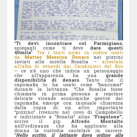
“
Ti devi incontrare col Parmigiano
,
spiegagli come ti deve
dare questi
40mila
“.
Tra i tanti nomi in codice usati
da
Matteo Messina Denaro
nei pizzini
inviati alla sorella Rosalia –
arrestata
all’alba di venerdì dai Carabinieri del Ros
– ce n’è uno che indica un personaggio
che all’apparenza ha una
grande
disponibilità di denaro
. Tanto che il
capomafia lo ha usato come “bancomat”
durante la latitanza. “Che Rosalia fosse
chiamata in prima persona a regolare
delicate vicende economiche gestite dal
capomafia, emerge con inusuale chiarezza
dalla copia di un altro importante
“pizzino” rivenuto nel covo di Campobello
e indirizzato a “Rosalia” alias “
Fragolone
“”,
scrive il gip
Alfredo Montalto
nell’ordinanza che ha applicato alla
donna la custodia cautelare in carcere.
“
Nello scritto, il latitante dava ordine alla