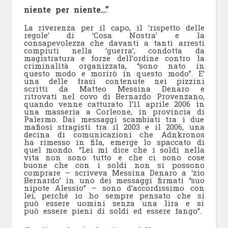
niente per niente…”
La riverenza per il capo, il ‘rispetto delle
regole’ di ‘Cosa Nostra’ e la
consapevolezza che davanti a tanti arresti
compiuti nella ‘guerra’, condotta da
magistratura e forze dell’ordine contro la
criminalità organizzata, “sono nato in
questo modo e morirò in questo modo”. E’
una delle frasi contenute nei pizzini
scritti da Matteo Messina Denaro e
ritrovati nel covo di Bernardo Provenzano,
quando venne catturato l’11 aprile 2006 in
una masseria a Corleone, in provincia di
Palermo. Dai messaggi scambiati tra i due
mafiosi stragisti tra il 2003 e il 2006, una
decina di comunicazioni che Adnkronos
ha rimesso in fila, emerge lo spaccato di
quel mondo. “Lei mi dice che i soldi nella
vita non sono tutto e che ci sono cose
buone che con i soldi non si possono
comprare – scriveva Messina Denaro a ‘zio
Bernardo’ in uno dei messaggi firmati “suo
nipote Alessio” – sono d’accordissimo con
lei, perché io ho sempre pensato che si
può essere uomini senza una lira e si
può essere pieni di soldi ed essere fango”.