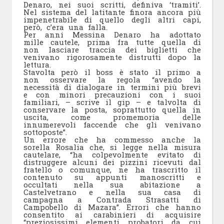
Denaro, nei suoi scritti, definiva ‘tramiti’.
Nel sistema del latitante finora ancora più
impenetrabile di quello degli altri capi,
però, c’era una falla.
Per anni Messina Denaro ha adottato
mille cautele, prima fra tutte quella di
non Iasciare traccia dei biglietti che
venivano rigorosamente distrutti dopo la
lettura.
Stavolta però il boss è stato il primo a
non osservare la regola “avendo la
necessità di dialogare in termini più brevi
e con minori precauzioni con i suoi
familiari, – scrive il gip – e talvolta di
conservare la posta, soprattutto quella in
uscita, come promemoria delle
innumerevoli faccende che gli venivano
sottoposte”.
Un errore che ha commesso anche la
sorella Rosalia che, si legge nella misura
cautelare, “ha colpevolmente evitato di
distruggere alcuni dei pizzini ricevuti dal
fratello o comunque, ne ha trascritto il
contenuto su appunti manoscritti e
occultati nella sua abitazione a
Castelvetrano e nella sua casa di
campagna a Contrada Strasatti di
Campobello di Mazara”. Errori che hanno
consentito ai carabinieri di acquisire
“preziosissimi elementi probatori da cui