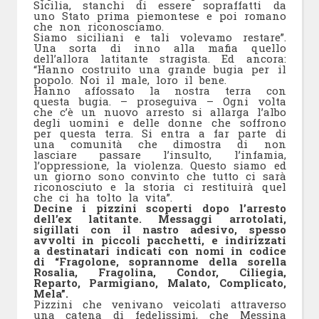
Sicilia, stanchi di essere sopraffatti da
uno Stato prima piemontese e poi romano
che non riconosciamo.
Siamo siciliani e tali volevamo restare”.
Una sorta di inno alla mafia quello
dell’allora latitante stragista. Ed ancora:
“Hanno costruito una grande bugia per il
popolo. Noi il male, loro il bene.
Hanno affossato la nostra terra con
questa bugia. – proseguiva – Ogni volta
che c’è un nuovo arresto si allarga l’albo
degli uomini e delle donne che soffrono
per questa terra. Si entra a far parte di
una comunità che dimostra di non
lasciare passare l’insulto, l’infamia,
l’oppressione, la violenza. Questo siamo ed
un giorno sono convinto che tutto ci sarà
riconosciuto e la storia ci restituirà quel
che ci ha tolto la vita”.
Decine i pizzini scoperti dopo l’arresto
dell’ex latitante. Messaggi arrotolati,
sigillati con il nastro adesivo, spesso
avvolti in piccoli pacchetti, e indirizzati
a destinatari indicati con nomi in codice
di “Fragolone, soprannome della sorella
Rosalia, Fragolina, Condor, Ciliegia,
Reparto, Parmigiano, Malato, Complicato,
Mela”.
Pizzini che venivano veicolati attraverso
una catena di fedelissimi, che Messina