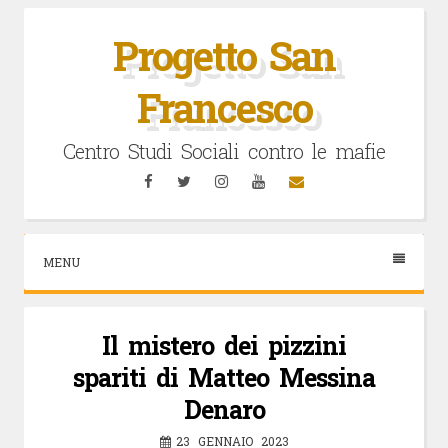
Vai
al
Progetto San
contenuto
Francesco
Centro Studi Sociali contro le mafie
Facebook
Twitter
Instagram
YouTube
Email
MENU
Il mistero dei pizzini
spariti di Matteo Messina
Denaro
23 GENNAIO 2023