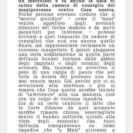
un mercoledì e fu anche la data di
inizio della camera di consiglio del
maxiprocesso contro Cosa nostra.
Poche persone avevano creduto che il
“mostro giuridico” – come il “maxi”
veniva appellato dagli avvocati
difensori del Gotha mafioso e da molti
garantisti per interesse – potesse
arrivare a quel traguardo (la camera di
consiglio), che non era ancora quello
finale, ma rappresentava certamente un
successo inaspettato. E perciò aleggiava
una certa soddisfazione in quella parte
dell’aula bunker lontana dalle gabbie
degli imputati e dagli scranni degli
avvocati. Ma, insieme, si avvertiva il
peso di una cappa di paura che per
tutta la durata del processo non era
mai venuta meno. Già, perché più ci si
avvicinava alla sentenza e più si
temeva che Cosa nostra avrebbe tentato
di “intervenire” alla sua maniera, cioè
con un colpo di violenza inaudita.
Era di un certo conforto il fatto che
la Corte d’Assise da quel momento
sarebbe rimasta chiusa, asserragliata
dentro il bunker, sottratta, quindi, alla
vista degli assassini che, fuori
dall’aula, rimuginavano su come
impedire che “u Maxi” arrivasse a