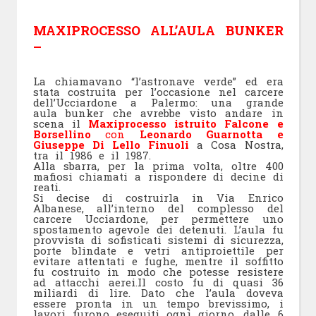
MAXIPROCESSO ALL’AULA BUNKER
–
La chiamavano “l’astronave verde” ed era
stata costruita per l’occasione nel carcere
dell’Ucciardone a Palermo: una grande
aula bunker che avrebbe visto andare in
scena il
Maxiprocesso istruito Falcone e
Borsellino
con
Leonardo Guarnotta e
Giuseppe Di Lello Finuoli
a Cosa Nostra,
tra il 1986 e il 1987.
Alla sbarra, per la prima volta, oltre 400
mafiosi chiamati a rispondere di decine di
reati.
Si decise di costruirla in Via Enrico
Albanese, all’interno del complesso del
carcere Ucciardone, per permettere uno
spostamento agevole dei detenuti. L’aula fu
provvista di sofisticati sistemi di sicurezza,
porte blindate e vetri antiproiettile per
evitare attentati e fughe, mentre il soffitto
fu costruito in modo che potesse resistere
ad attacchi aerei.Il costo fu di quasi 36
miliardi di lire. Dato che l’aula doveva
essere pronta in un tempo brevissimo, i
lavori furono eseguiti ogni giorno, dalle 6