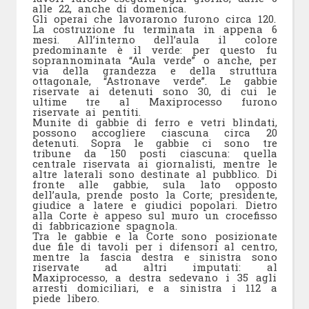
alle 22, anche di domenica.
Gli operai che lavorarono furono circa 120.
La costruzione fu terminata in appena 6
mesi. All’interno dell’aula il colore
predominante è il verde: per questo fu
soprannominata “Aula verde” o anche, per
via della grandezza e della struttura
ottagonale, “Astronave verde”. Le gabbie
riservate ai detenuti sono 30, di cui le
ultime tre al Maxiprocesso furono
riservate ai pentiti.
Munite di gabbie di ferro e vetri blindati,
possono accogliere ciascuna circa 20
detenuti. Sopra le gabbie ci sono tre
tribune da 150 posti ciascuna: quella
centrale riservata ai giornalisti, mentre le
altre laterali sono destinate al pubblico. Di
fronte alle gabbie, sula lato opposto
dell’aula, prende posto la Corte; presidente,
giudice a latere e giudici popolari. Dietro
alla Corte è appeso sul muro un crocefisso
di fabbricazione spagnola.
Tra le gabbie e la Corte sono posizionate
due file di tavoli per i difensori al centro,
mentre la fascia destra e sinistra sono
riservate ad altri imputati: al
Maxiprocesso, a destra sedevano i 35 agli
arresti domiciliari, e a sinistra i 112 a
piede libero.