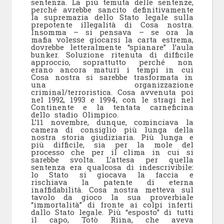
sentenza. La più temuta delle sentenze,
perché avrebbe sancito definitivamente
la supremazia dello Stato legale sulla
prepotente illegalità di Cosa nostra.
Insomma – si pensava – se ora la
mafia volesse giocarsi la carta estrema,
dovrebbe letteralmente “spianare” l’aula
bunker. Soluzione ritenuta di difficile
approccio, soprattutto perché non
erano ancora maturi i tempi in cui
Cosa nostra si sarebbe trasformata in
una organizzazione
criminal/terroristica. Cosa avvenuta poi
nel 1992, 1993 e 1994, con le stragi nel
Continente e la tentata carneficina
dello stadio Olimpico.
L’11 novembre, dunque, cominciava la
camera di consiglio più lunga della
nostra storia giudiziaria. Più lunga e
più difficile, sia per la mole del
processo che per il clima in cui si
sarebbe svolta. L’attesa per quella
sentenza era qualcosa di indescrivibile:
lo Stato si giocava la faccia e
rischiava la patente di eterna
inaffidabilità. Cosa nostra metteva sul
tavolo da gioco la sua proverbiale
“immortalità” di fronte ai colpi inferti
dallo Stato legale. Più “esposto” di tutti
il capo, Totò Riina, che aveva