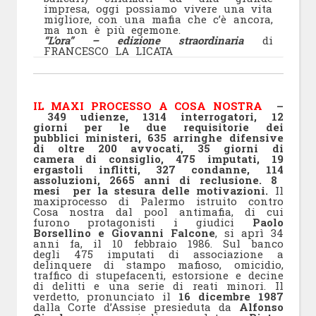
impresa, oggi possiamo vivere una vita
migliore, con una mafia che c’è ancora,
ma non è più egemone.
“L’ora” – edizione straordinaria
di
FRANCESCO LA LICATA
IL MAXI PROCESSO A COSA NOSTRA
–
349 udienze, 1314 interrogatori, 12
giorni per le due requisitorie dei
pubblici ministeri, 635 arringhe difensive
di oltre 200 avvocati, 35 giorni di
camera di consiglio, 475 imputati, 19
ergastoli inflitti, 327 condanne, 114
assoluzioni, 2665 anni di reclusione. 8
mesi per la stesura delle motivazioni.
Il
maxiprocesso di Palermo istruito contro
Cosa nostra dal pool antimafia, di cui
furono protagonisti i giudici
Paolo
Borsellino e Giovanni Falcone
, si aprì 34
anni fa, il 10 febbraio 1986. Sul banco
degli 475 imputati di associazione a
delinquere di stampo mafioso, omicidio,
traffico di stupefacenti, estorsione e decine
di delitti e una serie di reati minori. Il
verdetto, pronunciato il
16 dicembre 1987
dalla Corte d’Assise presieduta da
Alfonso