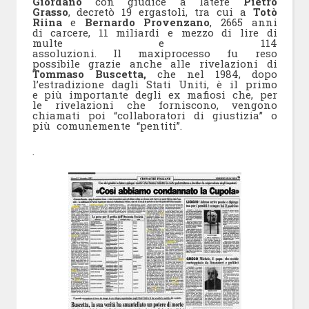
Giordano
con giudice a latere
Pietro
Grasso
, decretò 19 ergastoli, tra cui a
Totò
Riina
e
Bernardo Provenzano
, 2665 anni
di carcere, 11 miliardi e mezzo di lire di
multe e 114
assoluzioni. Il maxiprocesso fu reso
possibile grazie anche alle rivelazioni di
Tommaso Buscetta,
che nel 1984, dopo
l’estradizione dagli Stati Uniti, è il primo
e più importante degli ex mafiosi che, per
le rivelazioni che forniscono, vengono
chiamati poi “collaboratori di giustizia” o
più comunemente “pentiti”.
.