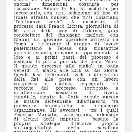
enormi dimensioni costruita per
l’occasione. Anche la Rai si mobilita per
raccontarlo, con una redazione ad hoc di
fronte all’aula bunker, che tutti chiamano
“l’astronave verde”. A raccontare il
processo sarà Franco Licitra, giornalista di
50 anni della sede di Palermo, gran
conoscitore del fenomeno mafioso, con
Gianni, un giovane operatore arrivato da
Roma a rinforzare il gruppo di lavoro
palermitano, e Teresa, una montatrice
appena assunta, giovane e appassionata: a
loro e ai primi passi del processo è
dedicata la prima puntata del ciclo “Maxi.
Il grande processo alla mafia”, in onda
venerdì 14 marzo alle 22.10 su Rai Storia.
Questa fase embrionale vede i giornalisti
della Rai alle prese con un lavoro
complesso e caotico, impegnati nel
racconto del processo, sottoposto a
un’attenzione mediatica di livello
mondiale, mentre la Corte prende ancora
le misure dell’enorme dibattimento, tra
procedure burocratiche e lungaggini
organizzative. Gli avvocati – tra i quali
Federico Marsalis, palermitano, difensore
di alcuni degli imputati – basano la
propria strategia difensiva proprio
sull’ingestibilità della macchina
processuale. Gli imputati, rinchiusi dietro