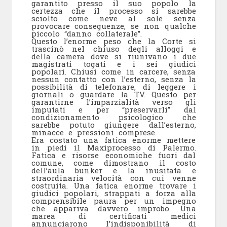
garantito presso il suo popolo la
certezza che il processo si sarebbe
sciolto come neve al sole senza
provocare conseguenze, se non qualche
piccolo “danno collaterale”.
Questo l’enorme peso che la Corte si
trascinò nel chiuso degli alloggi e
della camera dove si riunivano i due
magistrati togati e i sei giudici
popolari. Chiusi come in carcere, senza
nessun contatto con l’esterno, senza la
possibilità di telefonare, di leggere i
giornali o guardare la TV. Questo per
garantirne l’imparzialità verso gli
imputati e per “preservarli” dal
condizionamento psicologico che
sarebbe potuto giungere dall’esterno,
minacce e pressioni comprese.
Era costato una fatica enorme mettere
in piedi il Maxiprocesso di Palermo.
Fatica e risorse economiche fuori dal
comune, come dimostrano il costo
dell’aula bunker e la inusitata e
straordinaria velocità con cui venne
costruita. Una fatica enorme trovare i
giudici popolari, strappati a forza alla
comprensibile paura per un impegno
che appariva davvero improbo. Una
marea di certificati medici
annunciarono l’indisponibilità di