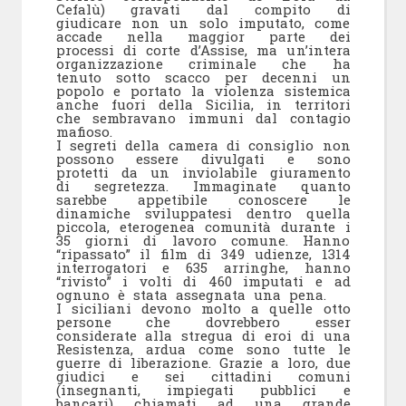
Cefalù) gravati dal compito di
giudicare non un solo imputato, come
accade nella maggior parte dei
processi di corte d’Assise, ma un’intera
organizzazione criminale che ha
tenuto sotto scacco per decenni un
popolo e portato la violenza sistemica
anche fuori della Sicilia, in territori
che sembravano immuni dal contagio
mafioso.
I segreti della camera di consiglio non
possono essere divulgati e sono
protetti da un inviolabile giuramento
di segretezza. Immaginate quanto
sarebbe appetibile conoscere le
dinamiche sviluppatesi dentro quella
piccola, eterogenea comunità durante i
35 giorni di lavoro comune. Hanno
“ripassato” il film di 349 udienze, 1314
interrogatori e 635 arringhe, hanno
“rivisto” i volti di 460 imputati e ad
ognuno è stata assegnata una pena.
I siciliani devono molto a quelle otto
persone che dovrebbero esser
considerate alla stregua di eroi di una
Resistenza, ardua come sono tutte le
guerre di liberazione. Grazie a loro, due
giudici e sei cittadini comuni
(insegnanti, impiegati pubblici e
bancari) chiamati ad una grande