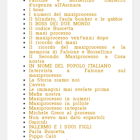
Falcone e Borsellino trasferiti
d’urgenza all’Asinara
I boss
I numeri del maxiprocesso
Il blindato, l’aula bunker e le gabbie
Il BOSS DEI DUE MONDI
Il codice Buscetta
Il maxi processo
Il maxiprocesso vent’anni dopo
Il ricordo del maxi
Il ricordo del maxiprocesso e la
memoria di Falcone e Borsellino
Il Secondo Maxiprocesso a Cosa
nostra
IN NOME DEL POPOLO ITALIANO
Intervista a Falcone sul
maxiprocesso
La Storia siamo noi
L’avvio
Le immagini mai svelate prima
Mafia nostra
Maxiprocesso in numeri
Maxiprocesso in pillole
Maxiprocesso integrale
Michele Greco al processo
Non avevo mai dato ergastoli
Omicidi
PALERMO E I SUOI FIGLI
Parla Buscetta
Pippo Calò