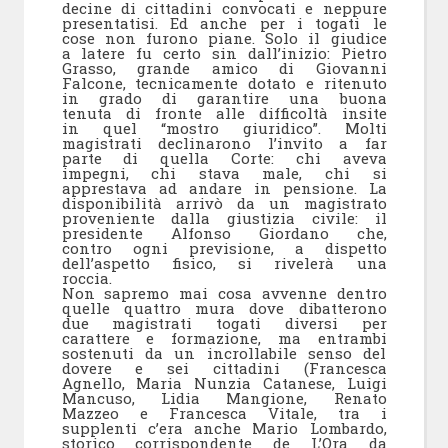
decine di cittadini convocati e neppure
presentatisi. Ed anche per i togati le
cose non furono piane. Solo il giudice
a latere fu certo sin dall’inizio: Pietro
Grasso, grande amico di Giovanni
Falcone, tecnicamente dotato e ritenuto
in grado di garantire una buona
tenuta di fronte alle difficoltà insite
in quel “mostro giuridico”. Molti
magistrati declinarono l’invito a far
parte di quella Corte: chi aveva
impegni, chi stava male, chi si
apprestava ad andare in pensione. La
disponibilità arrivò da un magistrato
proveniente dalla giustizia civile: il
presidente Alfonso Giordano che,
contro ogni previsione, a dispetto
dell’aspetto fisico, si rivelerà una
roccia.
Non sapremo mai cosa avvenne dentro
quelle quattro mura dove dibatterono
due magistrati togati diversi per
carattere e formazione, ma entrambi
sostenuti da un incrollabile senso del
dovere e sei cittadini (Francesca
Agnello, Maria Nunzia Catanese, Luigi
Mancuso, Lidia Mangione, Renato
Mazzeo e Francesca Vitale, tra i
supplenti c’era anche Mario Lombardo,
storico corrispondente de L’Ora da