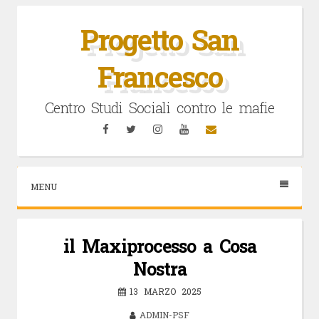
Vai
al
Progetto San
contenuto
Francesco
Centro Studi Sociali contro le mafie
Facebook
Twitter
Instagram
YouTube
Email
MENU
il Maxiprocesso a Cosa
Nostra
13 MARZO 2025
ADMIN-PSF