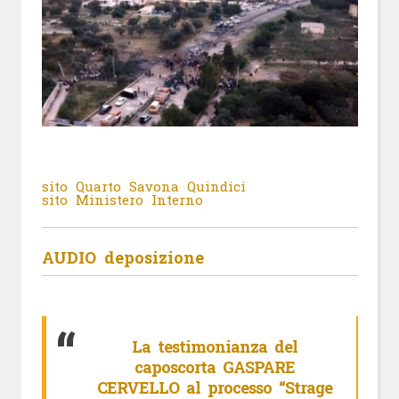
sito Quarto Savona Quindici
sito Ministero Interno
AUDIO deposizione
La testimonianza del
caposcorta GASPARE
CERVELLO al processo “Strage