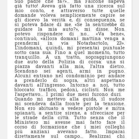
Suo padre che fa?»… ma Falcone sapeva
già tutto! Aveva già fatto una ricerca sul
mio conto, e attraverso tutte quelle
domande voleva semplicemente capire se
gli dicevo la verità e, di conseguenza, se
si poteva fidare di me. «Se la sentirebbe di
guidare la mia auto?», mi disse. Non
potevo rispondere di no… «Va bene»,
continuò, «allora domani mattina venga a
prendermi in via Notarbartolo, 23».
L’indomani, quindi, mi presentai puntuale
sotto casa sua. Fino a quel momento, tutto
tranquillo. A un tratto, sopraggiungono
due auto della Polizia di corsa: una si
piazza davanti alla mia, l’altra dietro.
Scendono sei agenti, armi in pugno.
Alcuni entrano nel condominio per andare
a prenderlo di sopra, altri aspettano
davanti all’ingresso. Intorno a noi, tutto
bloccato: traffico, pedoni, ciclisti. Non me
l’aspettavo… I primi due mesi furono duri.
Quando mi mettevo alla guida, il sudore
mi scendeva dalla fronte per la tensione.
Non ero abituato a vedere pistole e mitra
spianati, a sentire sirene, a sfrecciare per
le strade della città. Tutto senza che il
Ministero mi avesse mai fatto fare il
corso di formazione che i miei colleghi
più anziani avevano fatto. Imparai
direttamente sul campo… Realizzai chi