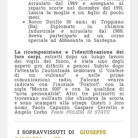
arruolato dal 1989 e assegnato al
reparto scorte nel dicembre del 1991.
Lascia la moglie e un figlio di pochi
mesi.
Rocco Dicillo 30 anni di Triggiano
(Ba). Diplomato in chimica
industriale e arruolato dal 1988.
Aveva partecipato ad un corso
speciale ad Abbasanta in Sardegna.
La ricomposizione e l’identificazione dei
loro corpi
, estratti dopo un lungo lavoro
dei vigili del fuoco, è stata uno degli
aspetti più difficili e penosi. Subito dopo
l’attentato l’autostrada sembrava il “cratere
di un vulcano” e nelle prime
comunicazioni radio, Falcone veniva
indicato con l’iniziale “Foxtrot”, con la
sigla “Monza 500” e con la qualifica di
“nota personalità”. Altri tre poliziotti si
trovavano sull’auto che chiudeva la scorta
e sono scampati alla strage. Questi i loro
nomi: Paolo Capuzzo, Gaspare Cervello e
Angelo Corbo.
Fonte POLIZIA DI STATO
I SOPRAVVISSUTI DI
GIUSEPPE