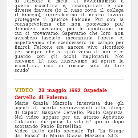
di Falcone a metà. Ci avvicinammo a
quella macchina e, insanguinati e con
diverse fratture (io il naso rotto, il collega
il braccio), riprendemmo il nostro lavoro:
proteggere il giudice Falcone. Pur con la
consapevolezza che non potevamo piu’
difendere nessuno, per le condizioni in
cui ci trovavamo. Sapevamo che loro non
avrebbero lasciato incompiuta l’opera, ci
aspettavamo che scendessero in campo per
finirci. Falcone era ancora vivo, ricorderò
per sempre che si girò verso di noi e ci
guardò con gli occhi imploranti. Noi
eravamo li’, non riuscivamo ad aprire la
macchina, così ci rimase solo di fare
scudo”
VIDEO
23 maggio 1992 Ospedale
Cervello di
Palermo
.
Maria Grazia Mazzola intervista due gli
agenti di scorta sopravvissuti alla strage
di Capaci: Gaspare Cervello, Paolo Capuzza.
Nel video appare per un attimo Agostino
Catalano, che perse la vita 57 giorni dopo
scortando Paolo Borsellino.
Video tratto dallo speciale Tg1 “La Strage
dal Basso” di Maria Grazia Mazzola. 2012.