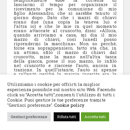
semplicemente ebbe la cortesia di
lasciarmi il tempo per organizzare il
ricevimento per la comunione di mio
figlio Alessandro, che si sarebbe tenuto il
giorno dopo. Dato che i mazzi di chiavi
erano due (una copia la teneva lui e
l’altra io) e che le mie in quel momento
erano attaccate al cruscotto, dissi: «Allora,
quando arriviamo a casa, mi dia il mio
mazzo di chiavi, così lunedì posso
riprendermi la macchina». Non so perché,
forse era soprappensiero, fatto sta che, in
un attimo, sfilo il mazzo di chiavi dal
cruscotto, mise la mano nell’altra tasca
della giacca, prese il suo mazzo, lo infilò
nel cruscotto e riaccese l’auto, ancora in
trazione. In quell’istante, l’auto si spense
e rallentò perché la marcia inserita era la
quarta. «Ma che fa?», urlai, «così ci
andiamo ad ammazzare!». Lui, girando il
Utilizziamo i cookie per offrirti la miglior
capo verso la moglie, che annuiva stupita,
esperienza possibile sul nostro sito Web. Facendo
disse: «Scusi, scusi!». Vedo il cartello
click su “Accetta tutti”,consenti l'utilizzo di tutti i
autostradale dello svincolo di Capaci e poi
Cookie. Puoi gestire le tue preferenze tramite
un lampo. Dopodiché, il nulla. Escludo
categoricamente che volesse farci uno
"Gestisci preferenze".
Cookie policy
scherzo, anzi sono certo che in quel
momento non fosse lì con la testa, forse
Gestisci preferenze
Rifiuta tutti
Accetta tutti
perché stava pensando alla riunione. Il
fatto di aver sfilato le chiavi provocò lo
spegnimento immediato del motore,