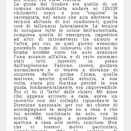
La guida del Giudice era quella di un
comune automobilista, andava ai 120/130
chilometri orari e non “copriva” la
carreggiata, nel senso che non adottava la
tecnica abituale di noi conducenti, quella
cioè di tallonarsi lateralmente. La tecnica
di occupare tutte le corsie dell’autostrada,
compresa quella di emergenza, impedisce
ad altri di intromettersi tra un’auto e
l’altra; per cui, se quel giorno avessimo
proceduto come di consueto, chi azionò la
bomba avrebbe visto tre auto avanzare
l’una accanto all’altra, e di certo saremmo
stati tutti investiti in pieno
dall’esplosione. Falcone, invece, guidava
normalmente e si teneva a distanza di
sicurezza dalla prima Croma, quella
marrone, mentre quella azzurra, a sua
volta, stava più lontana perché la sua
guida, fondamentalmente, era imprevedibile.
Poi ci fu il “fatto” delle chiavi. Mi disse
che, appena arrivato a casa, aveva un
incontro con dei colleghi riguardante la
Direzione nazionale, per cui mi chiese di
accompagnare la moglie su a casa e che
lui avrebbe continuato da solo, con la
scorta. «Mi venga a prendere lunedì
mattina a casa alle sette», concluse. Non
che ci fossero motivi particolari,