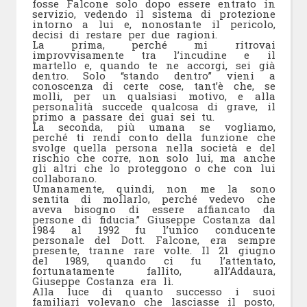
fosse Falcone solo dopo essere entrato in
servizio, vedendo il sistema di protezione
intorno a lui e, nonostante il pericolo,
decisi di restare per due ragioni.
La prima, perché mi ritrovai
improvvisamente tra l’incudine e il
martello e, quando te ne accorgi, sei già
dentro. Solo “stando dentro” vieni a
conoscenza di certe cose, tant’è che, se
molli, per un qualsiasi motivo, e alla
personalità succede qualcosa di grave, il
primo a passare dei guai sei tu.
La seconda, più umana se vogliamo,
perché ti rendi conto della funzione che
svolge quella persona nella società e del
rischio che corre, non solo lui, ma anche
gli altri che lo proteggono o che con lui
collaborano.
Umanamente, quindi, non me la sono
sentita di mollarlo, perché vedevo che
aveva bisogno di essere affiancato da
persone di fiducia.” Giuseppe Costanza dal
1984 al 1992 fu l’unico conducente
personale del Dott. Falcone, era sempre
presente, tranne rare volte. Il 21 giugno
del 1989, quando ci fu l’attentato,
fortunatamente fallito, all’Addaura,
Giuseppe Costanza era lì.
Alla luce di quanto successo i suoi
familiari volevano che lasciasse il posto,