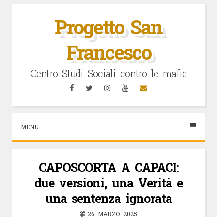
Vai
al
Progetto San
contenuto
Francesco
Centro Studi Sociali contro le mafie
Facebook
Twitter
Instagram
YouTube
Email
MENU
CAPOSCORTA A CAPACI:
due versioni, una Verità e
una sentenza ignorata
26 MARZO 2025