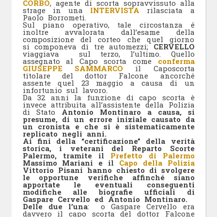
CORBO
, agente di scorta sopravvissuto alla
strage in una
INTERVISTA
rilasciata a
Paolo Borrometi.
Sul piano operativo, tale circostanza é
inoltre avvalorata dall’esame della
composizione del corteo che quel giorno
si componeva di tre automezzi;
CERVELLO
viaggiava sul terzo, l’ultimo. Quello
assegnato al Capo scorta come
conferma
GIUSEPPE SAMMARCO
il Caposcorta
titolare del dottor Falcone ancorché
assente quel 23 maggio a causa di un
infortunio sul lavoro.
Da 32 anni la funzione di capo scorta è
invece attribuita all’assistente della Polizia
di Stato
Antonio Montinaro a causa, si
presume, di un errore iniziale causato da
un cronista e che si è sistematicamente
replicato negli anni.
Ai fini della “certificazione” della verità
storica, i veterani del Reparto Scorte
Palermo, tramite il
Prefetto di Palermo
Massimo Mariani e il
Capo della Polizia
Vittorio Pisani hanno chiesto di svolgere
le opportune verifiche affinché siano
apportate le eventuali conseguenti
modifiche alle biografie ufficiali di
Gaspare Cervello ed Antonio Montinaro.
Delle due l’una
: o Gaspare Cervello era
davvero il capo scorta del dottor Falcone