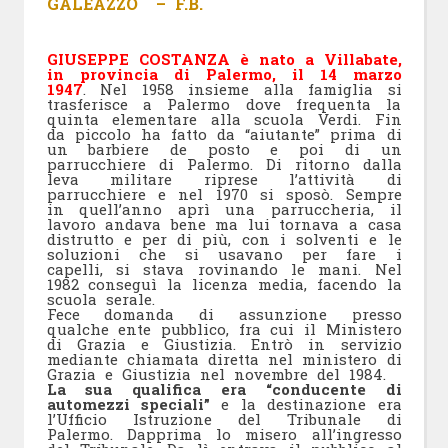
GALEAZZO – F.B.
GIUSEPPE COSTANZA è nato a Villabate,
in provincia di Palermo, il 14 marzo
1947
. Nel 1958 insieme alla famiglia si
trasferisce a Palermo dove frequenta la
quinta elementare alla scuola Verdi. Fin
da piccolo ha fatto da “aiutante” prima di
un barbiere de posto e poi di un
parrucchiere di Palermo. Di ritorno dalla
leva militare riprese l’attività di
parrucchiere e nel 1970 si sposò. Sempre
in quell’anno aprì una parruccheria, il
lavoro andava bene ma lui tornava a casa
distrutto e per di più, con i solventi e le
soluzioni che si usavano per fare i
capelli, si stava rovinando le mani. Nel
1982 conseguì la licenza media, facendo la
scuola serale.
Fece domanda di assunzione presso
qualche ente pubblico, fra cui il Ministero
di Grazia e Giustizia. Entrò in servizio
mediante chiamata diretta nel ministero di
Grazia e Giustizia nel novembre del 1984.
La sua qualifica era “conducente di
automezzi speciali”
e la destinazione era
l’Ufficio Istruzione del Tribunale di
Palermo. Dapprima lo misero all’ingresso