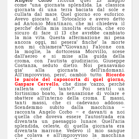
come “una giornata splendida. La classica
giornata di una terra baciata dal sole e
cullata dal mare. Quel giorno ero euforico.
Avevo giocato al Totocalcio e avevo detto
ad Antonio Montinaro, che mi chiedeva il
perche’ della mia insolita euforia, che ero
sicuro di fare il 13 che avrebbe cambiato
la mia vita. Questa affermazione mi pesa
ancora oggi, mi pesera’ finche’ la morte
non mi chiamera’”.“Giovanni Falcone con
la moglie, la dottoressa Morvillo, scese
dall’aereo e si mise alla guida della
croma, con l’autista giudiziario, Giuseppe
Costanza, seduto dietro. Noi pensavamo
gia’ alla giornata dell’indomani.
All’improvviso, pero’, cambiò tutto.
Ricordo
le parole del caposcorta di quel giorno,
Gaspare Cervello
, che disse ‘cazzo, perchè
rallenta cosi’ tanto?’. Poi sentii un
fortissimo boato, la sensazione di volare e
sbattere all’interno della croma. E massi,
tanti massi, che ci cadevano addosso.
Scendemmo subito dalla macchina –
racconta Angelo Corbo – e davanti a noi
quella che doveva essere l’autostrada era
diventata un paesaggio lunare. Quell’aria
splendida, celeste, di quella giornata era
diventata marrone. Vedevo il mio sangue
che colava e all’improvviso la macchina