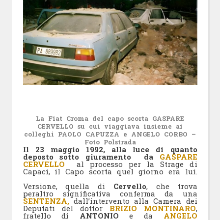
La Fiat Croma del capo scorta GASPARE
CERVELLO su cui viaggiava insieme ai
colleghi PAOLO CAPUZZA e ANGELO CORBO –
Foto Polstrada
Il 23 maggio 1992, alla luce di quanto
deposto sotto giuramento da
GASPARE
CERVELLO
al processo per la Strage di
Capaci, il Capo scorta quel giorno era lui.
Versione, quella di
Cervello
, che trova
peraltro significativa
conferma da una
SENTENZA,
dall’intervento alla Camera dei
Deputati del dottor
BRIZIO MONTINARO
,
fratello di
ANTONIO
e da
ANGELO