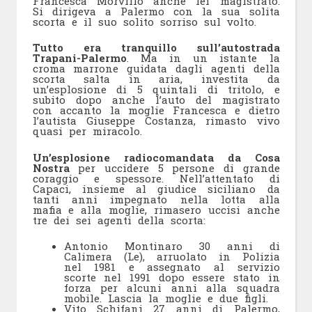
Francesca Morvillo anche lei magistrato.
Si dirigeva a Palermo con la sua solita
scorta e il suo solito sorriso sul volto.
Tutto era tranquillo sull’autostrada
Trapani-Palermo
. Ma in un istante la
croma marrone guidata dagli agenti della
scorta salta in aria, investita da
un’esplosione di 5 quintali di tritolo, e
subito dopo anche l’auto del magistrato
con accanto la moglie Francesca e dietro
l’autista Giuseppe Costanza, rimasto vivo
quasi per miracolo.
Un’esplosione radiocomandata da Cosa
Nostra
per uccidere 5 persone di grande
coraggio e spessore. Nell’attentato di
Capaci, insieme al giudice siciliano da
tanti anni impegnato nella lotta alla
mafia e alla moglie, rimasero uccisi anche
tre dei sei agenti della scorta:
Antonio Montinaro 30 anni di
Calimera (Le), arruolato in Polizia
nel 1981 e assegnato al servizio
scorte nel 1991 dopo essere stato in
forza per alcuni anni alla squadra
mobile. Lascia la moglie e due figli.
Vito Schifani 27 anni di Palermo,