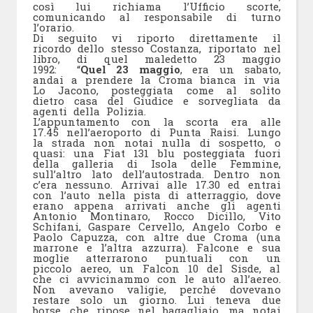
così lui richiama l’Ufficio scorte,
comunicando al responsabile di turno
l’orario.
Di seguito vi riporto direttamente il
ricordo dello stesso Costanza, riportato nel
libro, di quel maledetto 23 maggio
1992: “
Quel 23 maggio
, era un sabato,
andai a prendere la Croma bianca in via
Lo Jacono, posteggiata come al solito
dietro casa del Giudice e sorvegliata da
agenti della Polizia.
L’appuntamento con la scorta era alle
17.45 nell’aeroporto di Punta Raisi. Lungo
la strada non notai nulla di sospetto, o
quasi: una Fiat 131 blu posteggiata fuori
della galleria di Isola delle Femmine,
sull’altro lato dell’autostrada. Dentro non
c’era nessuno. Arrivai alle 17.30 ed entrai
con l’auto nella pista di atterraggio, dove
erano appena arrivati anche gli agenti
Antonio Montinaro, Rocco Dicillo, Vito
Schifani, Gaspare Cervello, Angelo Corbo e
Paolo Capuzza, con altre due Croma (una
marrone e l’altra azzurra). Falcone e sua
moglie atterrarono puntuali con un
piccolo aereo, un Falcon 10 del Sisde, al
che ci avvicinammo con le auto all’aereo.
Non avevano valigie, perché dovevano
restare solo un giorno. Lui teneva due
borse, che ripose nel bagagliaio, ma notai