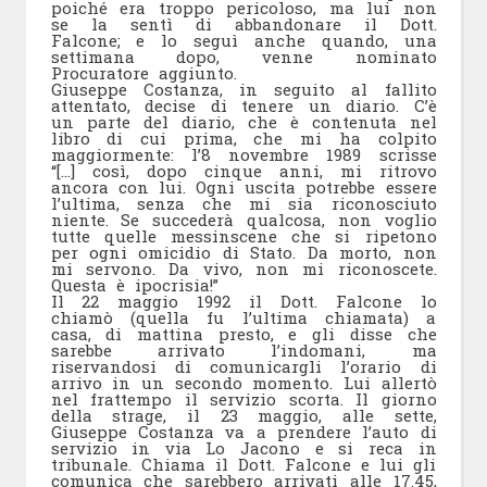
poiché era troppo pericoloso, ma lui non
se la sentì di abbandonare il Dott.
Falcone; e lo seguì anche quando, una
settimana dopo, venne nominato
Procuratore aggiunto.
Giuseppe Costanza, in seguito al fallito
attentato, decise di tenere un diario. C’è
un parte del diario, che è contenuta nel
libro di cui prima, che mi ha colpito
maggiormente: l’8 novembre 1989 scrisse
“[…] così, dopo cinque anni, mi ritrovo
ancora con lui. Ogni uscita potrebbe essere
l’ultima, senza che mi sia riconosciuto
niente. Se succederà qualcosa, non voglio
tutte quelle messinscene che si ripetono
per ogni omicidio di Stato. Da morto, non
mi servono. Da vivo, non mi riconoscete.
Questa è ipocrisia!”
Il 22 maggio 1992 il Dott. Falcone lo
chiamò (quella fu l’ultima chiamata) a
casa, di mattina presto, e gli disse che
sarebbe arrivato l’indomani, ma
riservandosi di comunicargli l’orario di
arrivo in un secondo momento. Lui allertò
nel frattempo il servizio scorta. Il giorno
della strage, il 23 maggio, alle sette,
Giuseppe Costanza va a prendere l’auto di
servizio in via Lo Jacono e si reca in
tribunale. Chiama il Dott. Falcone e lui gli
comunica che sarebbero arrivati alle 17.45,