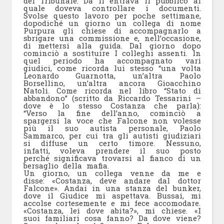
del Tribunale. Da lì entrava il pubblico al
quale doveva controllare i documenti.
Svolse questo lavoro per poche settimane,
dopodiché un giorno un collega di nome
Purpura gli chiese di accompagnarlo a
sbrigare una commissione e, nell’occasione,
di mettersi alla guida. Dal giorno dopo
cominciò a sostituire I colleghi assenti. In
quel periodo ha accompagnato vari
giudici, come ricorda lui stesso “una volta
Leonardo Guarnotta, un’altra Paolo
Borsellino, un’altra ancora Gioacchino
Natoli. Come ricorda nel libro “Stato di
abbandono” (scritto da Riccardo Tessarini –
dove è lo stesso Costanza che parla):
“Verso la fine dell’anno, cominciò a
spargersi la voce che Falcone non volesse
più il suo autista personale, Paolo
Sammarco, per cui tra gli autisti giudiziari
si diffuse un certo timore. Nessuno,
infatti, voleva prendere il suo posto
perché significava trovarsi al fianco di un
bersaglio della mafia.
Un giorno, un collega venne da me e
disse: «Costanza, deve andare dal dottor
Falcone». Andai in una stanza del bunker,
dove il Giudice mi aspettava. Bussai, mi
accolse cortesemente e mi fece accomodare.
«Costanza, lei dove abita?», mi chiese. «I
suoi familiari cosa fanno? Da dove viene?