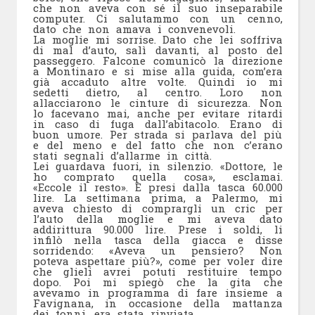
che non aveva con sé il suo inseparabile
computer. Ci salutammo con un cenno,
dato che non amava i convenevoli.
La moglie mi sorrise. Dato che lei soffriva
di mal d’auto, salì davanti, al posto del
passeggero. Falcone comunicò la direzione
a Montinaro e si mise alla guida, com’era
già accaduto altre volte. Quindi io mi
sedetti dietro, al centro. Loro non
allacciarono le cinture di sicurezza. Non
lo facevano mai, anche per evitare ritardi
in caso di fuga dall’abitacolo. Erano di
buon umore. Per strada si parlava del più
e del meno e del fatto che non c’erano
stati segnali d’allarme in città.
Lei guardava fuori, in silenzio. «Dottore, le
ho comprato quella cosa», esclamai.
«Eccole il resto». E presi dalla tasca 60.000
lire. La settimana prima, a Palermo, mi
aveva chiesto di comprargli un cric per
l’auto della moglie e mi aveva dato
addirittura 90.000 lire. Prese i soldi, li
infilò nella tasca della giacca e disse
sorridendo: «Aveva un pensiero? Non
poteva aspettare più?», come per voler dire
che glieli avrei potuti restituire tempo
dopo. Poi mi spiegò che la gita che
avevamo in programma di fare insieme a
Favignana, in occasione della mattanza
dei tonni, era stata rinviata.