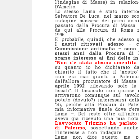
l’indagine di Massa) in relazion
D’Amelio.
Lo stesso Lama è stato interrog
Salvatore De Luca, nel marzo sco
indagine massese dei primi anni 
passato dalla Procura di Massa a
da qui alla Procura di Roma n
1995.
E’ probabile, quindi, che adesso 
I nastri ritrovati adesso – 
Commissione antimafia – sono qu
stessi anni dalla Procura di 
scarso interesse ai fini delle in
“Non c’è stata alcuna smentita 
su quanto io ho dichiarato da
chiarito il fatto che il ’nostro
non era mai giunto a Palermo,
dall’allora procuratore di Massa
aprile 1992
, rilevando solo la
fiscali”. Il fascicolo non giunse
arrivarono comunque sul tavolo
potuto (dovuto?) interessarsi dell
“Sì, perchè alla Procura di Pal
mia informativa finale dove c’er
Lama –. Del resto oltre all’info
aveva già ricevuto una mia nota 
L’avvocato Trizzino ha parlato 
di Palermo
, sospettando anche
l’interesse a non indagare.
Lama non dice questo, ma p