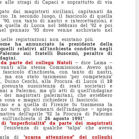
e alle stragi di Capaci e soprattutto di via
ato dai magistrati siciliani, capitanati da
rso. In secondo luogo, il fascicolo di quella
’90, con tanto di nastri e intercettazioni, è
 quella di Lucca nel febbraio del ’92 e poi
el gennaio ’93 dove venne archiviato nel
quelle registrazioni non esistano più.
come ha annunciato la presidente della
elli relativi all’inchiesta condotta negli
Palermo sui fratelli Buscemi, peraltro di
dagini.
da parte del collega Natoli
– dice Lama –
vanti alla stessa Commissione. Avevo già
’ fascicolo d’inchiesta, con tanto di nastri,
 ma era stato tarsmesso ’per competenza’
 , Duino Ceschi, alla Procura di Lucca il
10
 presunta sussistenza di reati societari e
 mai a Palermo, ma gli atti di quell’indagine
 dei magistrati palermitani, che avrebbero
a cosa e magari richiedere il fascicolo.
ermo e a quella di Firenze fu trasmessa la
ano tutti gli elementi dell’indagine – spiega
rmativa dell’aprile ’92 la Procura di Palermo
sull’inchiesta il
26 agosto 1991
“.
di “superficialità” da parte dei magistrati
 l’esistenza di qualche ’talpa’ che aveva
arla di “
scarsa attenzione” dei colleghi