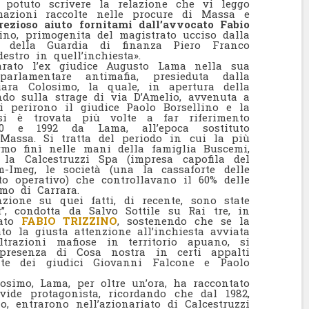
 potuto scrivere la relazione che vi leggo
rmazioni raccolte nelle procure di Massa e
rezioso aiuto fornitami dall’avvocato Fabio
lino, primogenita del magistrato ucciso dalla
lo della Guardia di finanza Piero Franco
estro in quell’inchiesta».
rato l’ex giudice Augusto Lama nella sua
arlamentare antimafia, presieduta dalla
hiara Colosimo, la quale, in apertura della
ndo sulla strage di via D’Amelio, avvenuta a
i perirono il giudice Paolo Borsellino e la
si è trovata più volte a far riferimento
990 e 1992 da Lama, all’epoca sostituto
 Massa. Si tratta del periodo in cui la più
mo finì nelle mani della famiglia Buscemi,
la Calcestruzzi Spa (impresa capofila del
-Imeg, le società (una la cassaforte delle
nto operativo) che controllavano il 60% delle
mo di Carrara.
nzione su quei fatti, di recente, sono state
, condotta da Salvo Sottile su Rai tre, in
cato
FABIO TRIZZINO
, sostenendo che se la
to la giusta attenzione all’inchiesta avviata
trazioni mafiose in territorio apuano, si
 presenza di Cosa nostra in certi appalti
vite dei giudici Giovanni Falcone e Paolo
losimo, Lama, per oltre un’ora, ha raccontato
vide protagonista, ricordando che dal 1982,
o, entrarono nell’azionariato di Calcestruzzi