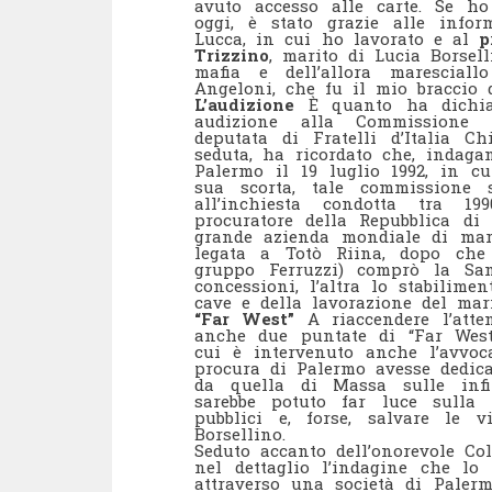
avuto accesso alle carte. Se ho
oggi, è stato grazie alle info
Lucca, in cui ho lavorato e al
p
Trizzino
, marito di Lucia Borsel
mafia e dell’allora marescial
Angeloni, che fu il mio braccio d
L’audizione
È quanto ha dichia
audizione alla Commissione p
deputata di Fratelli d’Italia C
seduta, ha ricordato che, indaga
Palermo il 19 luglio 1992, in cu
sua scorta, tale commissione 
all’inchiesta condotta tra 1
procuratore della Repubblica di
grande azienda mondiale di mar
legata a Totò Riina, dopo che 
gruppo Ferruzzi) comprò la Sam
concessioni, l’altra lo stabilime
cave e della lavorazione del mar
“Far West”
A riaccendere l’atte
anche due puntate di “Far West”
cui è intervenuto anche l’avvo
procura di Palermo avesse dedica
da quella di Massa sulle infil
sarebbe potuto far luce sulla
pubblici e, forse, salvare le 
Borsellino.
Seduto accanto dell’onorevole Co
nel dettaglio l’indagine che lo 
attraverso una società di Palerm