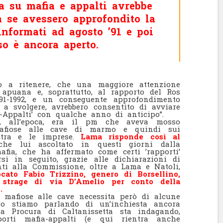
na su mafia e appalti avrebbe
a se avessero approfondito la
informati ad agosto ’91 e poi
aso è ancora aperto.
o a ritenere, che una maggiore attenzione
 apuana e, soprattutto, al rapporto del Ros
991-1992, e un conseguente approfondimento
i a svolgere, avrebbero consentito di avviare
a-Appalti’ con qualche anno di anticipo”.
, all’epoca, era il pm che aveva mosso
i mafiose alle cave di marmo e quindi sui
stra e le imprese.
Lama risponde così al
che lui ascoltato in questi giorni dalla
fia, che ha affermato come certi ’rapporti’
i in seguito, grazie alle dichiarazioni di
nti alla Commissione, oltre a Lama e Natoli,
ocato Fabio Trizzino, genero di Borsellino,
strage di via D’Amelio per conto della
.
ni mafiose alle cave necessita però di alcune
go stiamo parlando di un’inchiesta ancora
la Procura di Caltanissetta sta indagando,
orti mafia-appalti (e qui rientra anche