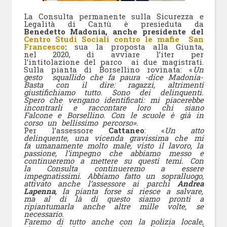
La Consulta permanente sulla Sicurezza e
Legalità di Cantù è presieduta da
Benedetto Madonia, anche presidente del
Centro Studi Sociali contro le mafie San
Francesco
:
sua la proposta alla Giunta,
nel 2020, di avviare l’iter per
l’intitolazione del parco ai due magistrati.
Sulla pianta di Borsellino rovinata: «
Un
gesto squallido che fa paura -dice Madonia-
Basta con il dire: ragazzi, altrimenti
giustifichiamo tutto. Sono dei delinquenti.
Spero che vengano identificati: mi piacerebbe
incontrarli e raccontare loro chi siano
Falcone e Borsellino. Con le scuole è già in
corso un bellissimo percorso».
Per l’assessore
Cattaneo
: «
Un atto
delinquente, una vicenda gravissima che mi
fa umanamente molto male, visto il lavoro, la
passione, l’impegno che abbiamo messo e
continueremo a mettere su questi temi. Con
la Consulta continueremo a essere
impegnatissimi. Abbiamo fatto un sopral
luogo,
attivato anche l’assessore ai parchi
Andrea
Lapenna
, la pianta forse si riesce a salvare,
ma al di là di questo siamo pronti a
ripiantumarla anche altre mille volte, se
necessario.
Faremo di tutto anche con la polizia locale,