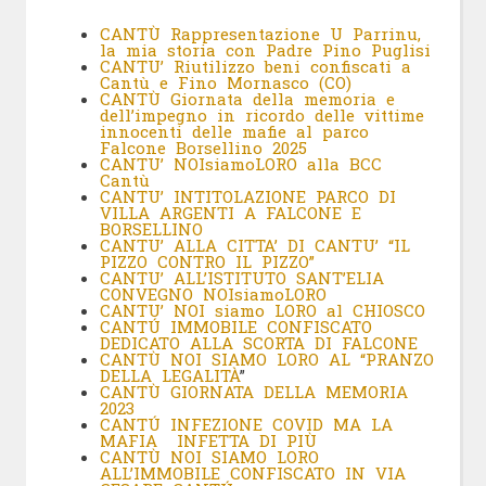
CANTÙ Rappresentazione U Parrinu,
la mia storia con Padre Pino Puglisi
CANTU’ Riutilizzo beni confiscati a
Cantù e Fino Mornasco (CO) ​
CANTÙ Giornata della memoria e
dell’impegno in ricordo delle vittime
innocenti delle mafie al parco
Falcone Borsellino 2025
CANTU’ NOIsiamoLORO alla BCC
Cantù
CANTU’ INTITOLAZIONE PARCO DI
VILLA ARGENTI A FALCONE E
BORSELLINO
CANTU’ ALLA CITTA’ DI CANTU’ “IL
PIZZO CONTRO IL PIZZO”
CANTU’ ALL’ISTITUTO SANT’ELIA
CONVEGNO NOIsiamoLORO
CANTU’ NOI siamo LORO al CHIOSCO
CANTÚ IMMOBILE CONFISCATO
DEDICATO ALLA SCORTA DI FALCONE
CANTÙ NOI SIAMO LORO AL “PRANZO
DELLA LEGALITÀ
”
CANTÙ GIORNATA DELLA MEMORIA
2023
CANTÚ INFEZIONE COVID MA LA
MAFIA INFETTA DI PIÙ
CANTÙ NOI SIAMO LORO
ALL’IMMOBILE CONFISCATO IN VIA