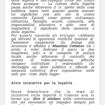
della legalità e dell’impegno civile del nostro
Paese prosegue – La cultura della legalità
passa anche attraverso il ri- spetto della cosa
pubblica, sopra tutto quando questa assume
un significato cosi alto per la nostra
comunità. Episodi come questo richiamano
istituzioni, famiglie, scuole, comunità, alla
responsabilità educativa e aldo- vere di
trasmettere il significato della memoria e
della legalità».
Per quanto riguarda gli sviluppi: «
Abbiamo
già attivato le opportune verifiche insieme al-
l’assessore competente (la delega alla
sicurezza è affidata a
Maurizio Cattaneo
tra i
primi a voler dedicare il parco ai due
magistrati, ndr) e al comando di polizia
locale, anche attraverso il controllo dei
sistemi di video-sorveglianza, affinché
vengano individuati i responsabili: chi
danneggia un bene pubblico e offende la
memoria collettiva deve risponderne nelle
sedi pre- viste dalla legge».
Altre iniziative per la legalità
Senza dimenticare che in tema di
iniziative sulla legalità il Comune non si
ferma qui.
dice il sindaco
nella convinzione
che sia necessario un impegno sempre più