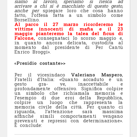
siamo al lavoro, speriamo si riesca ad
arrivare a chi si è macchiato di questo gesto,
anche per
spiegare loro che cosa hanno
fatto, l’offesa fatta a un simbolo come
Borsellino.
Al parco il 27 marzo ricorderemo le
vittime innocenti di mafia e il 23
maggio pianteremo la talea del ficus di
Falcone,
consegnataci lo scorso maggio e,
in quanto ancora delicata, custodita al
momento dal presidente di Per Cantù
Enrico Broggi».
«Presidio costante>>
Per il vicesindaco
Valeriano Maspero
,
Fratelli d’Italia: «Quanto accaduto è un
gesto gra- ve, inaccettabile e
profondamente offensivo. Significa colpire
un simbolo che richiamala memoria e
l’esempio di due eroi della Repubblica,
colpire un luogo che rappresenta la
memoria civile della città. Per quanto ci
riguarda, l’attenzione sarà massima
affinché simili comportamenti vengano
prevenuti e repressi con determinazione».
E conclude: