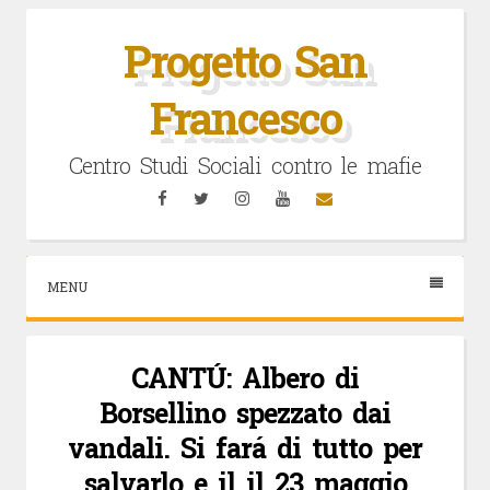
Vai
al
Progetto San
contenuto
Francesco
Centro Studi Sociali contro le mafie
Facebook
Twitter
Instagram
YouTube
Email
MENU
CANTÚ: Albero di
Borsellino spezzato dai
vandali. Si fará di tutto per
salvarlo e il il 23 maggio