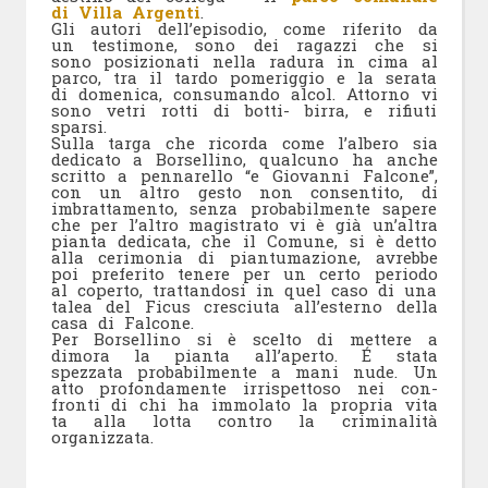
di Villa Argenti
.
Gli autori dell’episodio, come riferito da
un testimone, sono dei ragazzi che si
sono posizionati nella radura in cima al
parco, tra il tardo pomeriggio e la serata
di domenica, consumando alcol. Attorno vi
sono vetri rotti di botti- birra, e rifiuti
sparsi.
Sulla targa che ricorda come l’albero sia
dedicato a Borsellino, qualcuno ha anche
scritto a pennarello “e Giovanni Falcone”,
con un altro gesto non consentito, di
imbrattamento, senza probabilmente sapere
che per l’altro magistrato vi è già un’altra
pianta dedicata, che il Comune, si è detto
alla cerimonia di piantumazione, avrebbe
poi preferito tenere per un certo periodo
al coperto, trattandosi in quel caso di una
talea del Ficus cresciuta all’esterno della
casa di Falcone.
Per Borsellino si è scelto di mettere a
dimora la pianta all’aperto. É stata
spezzata probabilmente a mani nude. Un
atto profondamente irrispettoso nei con-
fronti di chi ha immolato la propria vita
ta alla lotta contro la criminalità
organizzata.