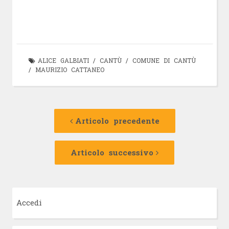
ALICE GALBIATI
/
CANTÙ
/
COMUNE DI CANTÙ
/
MAURIZIO CATTANEO
Navigazione
Articolo
precedente:
Articolo precedente
articolo
Articolo
successivo:
Articolo successivo
Accedi