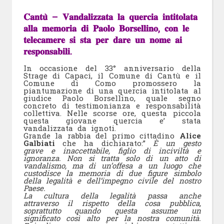
𝐂𝐚𝐧𝐭𝐮̀ – 𝐕𝐚𝐧𝐝𝐚𝐥𝐢𝐳𝐳𝐚𝐭𝐚 𝐥𝐚 𝐪𝐮𝐞𝐫𝐜𝐢𝐚 𝐢𝐧𝐭𝐢𝐭𝐨𝐥𝐚𝐭𝐚
𝐚𝐥𝐥𝐚 𝐦𝐞𝐦𝐨𝐫𝐢𝐚 𝐝𝐢 𝐏𝐚𝐨𝐥𝐨 𝐁𝐨𝐫𝐬𝐞𝐥𝐥𝐢𝐧𝐨, 𝐜𝐨𝐧 𝐥𝐞
𝐭𝐞𝐥𝐞𝐜𝐚𝐦𝐞𝐫𝐞 𝐬𝐢 𝐬𝐭𝐚 𝐩𝐞𝐫 𝐝𝐚𝐫𝐞 𝐮𝐧 𝐧𝐨𝐦𝐞 𝐚𝐢
𝐫𝐞𝐬𝐩𝐨𝐧𝐬𝐚𝐛𝐢𝐥𝐢.
In occasione del 33° anniversario della
Strage di Capaci, il Comune di Cantù e il
Comune di Como promossero la
piantumazione di una quercia intitolata al
giudice Paolo Borsellino, quale segno
concreto di testimonianza e responsabilità
collettiva. Nelle scorse ore, questa piccola
questa giovane quercia e’ stata
vandalizzata da ignoti.
Grande la rabbia del primo cittadino
Alice
Galbiati
che ha dichiarato:”
È un gesto
grave e inaccettabile, figlio di inciviltà e
ignoranza. Non si tratta solo di un atto di
vandalismo, ma di un’offesa a un luogo che
custodisce la memoria di due figure simbolo
della legalità e dell’impegno civile del nostro
Paese.
La cultura della legalità passa anche
attraverso il rispetto della cosa pubblica,
soprattutto quando questa assume un
significato così alto per la nostra comunità.