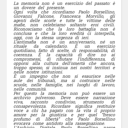
La memoria non è un esercizio del passato: è
un dovere del presente.
Ogni volta che ricordiamo Paolo Borsellino,
Giovanni Falcone, Francesca Morvillo, gli
agenti delle scorte e tutte le vittime delle
mafie, non celebriamo soltanto eroi civili.
Riconosciamo che la loro battaglia non è
conclusa e che la loro eredità ci interpella,
oggi, con la stessa urgenza di ieri.
L’antimafia non è un anniversario, né un
rituale da calendario. È un esercizio
quotidiano, fatto di scelte, di responsabilità, di
coerenza. È la capacità di dire no ai
compromessi, di rifiutare l’indifferenza, di
opporsi alla cultura dell’omertà che ancora,
troppo spesso, si insinua nei nostri territori e
nelle nostre istituzioni.
È un impegno che non si esaurisce nelle
aule dei tribunali, ma si costruisce nelle
scuole, nelle famiglie, nei luoghi di lavoro,
nelle comunità.
Per questo la memoria non può essere un
archivio polveroso. Deve essere narrazione
viva, racconto condiviso, strumento di
consapevolezza. Ricordare significa restituire
voce a chi ha pagato con la vita il proprio
amore per la giustizia e per quel “fresco
profumo di libertà” che Paolo Borsellino
evocava come antidoto alla rassegnazione.
L’Archivio Digitale Paolo Borsellino nasce