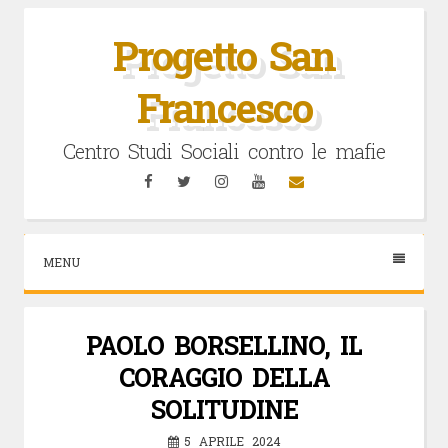
Vai
al
Progetto San
contenuto
Francesco
Centro Studi Sociali contro le mafie
Facebook
Twitter
Instagram
YouTube
Email
MENU
PAOLO BORSELLINO, IL
CORAGGIO DELLA
SOLITUDINE
5 APRILE 2024