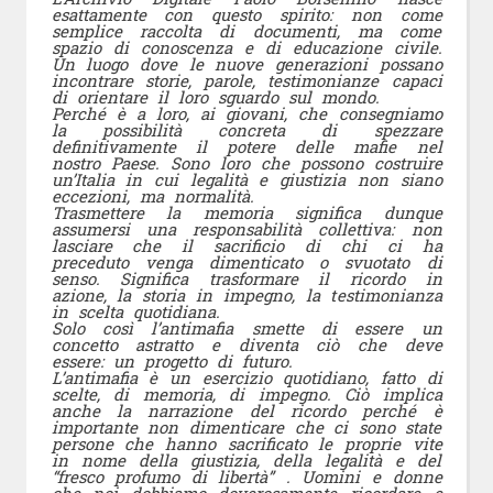
esattamente con questo spirito: non come
semplice raccolta di documenti, ma come
spazio di conoscenza e di educazione civile.
Un luogo dove le nuove generazioni possano
incontrare storie, parole, testimonianze capaci
di orientare il loro sguardo sul mondo.
Perché è a loro, ai giovani, che consegniamo
la possibilità concreta di spezzare
definitivamente il potere delle mafie nel
nostro Paese. Sono loro che possono costruire
un’Italia in cui legalità e giustizia non siano
eccezioni, ma normalità.
Trasmettere la memoria significa dunque
assumersi una responsabilità collettiva: non
lasciare che il sacrificio di chi ci ha
preceduto venga dimenticato o svuotato di
senso. Significa trasformare il ricordo in
azione, la storia in impegno, la testimonianza
in scelta quotidiana.
Solo così l’antimafia smette di essere un
concetto astratto e diventa ciò che deve
essere: un progetto di futuro.
L’antimafia è un esercizio quotidiano, fatto di
scelte, di memoria, di impegno. Ciò implica
anche la narrazione del ricordo perché è
importante non dimenticare che ci sono state
persone che hanno sacrificato le proprie vite
in nome della giustizia, della legalità e del
“fresco profumo di libertà” . Uomini e donne