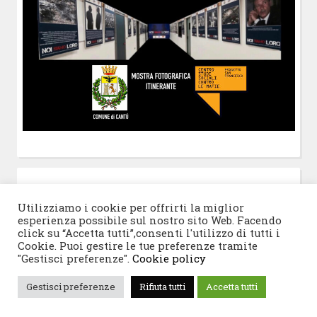
POST-IT
di Claudio Ramaccini
Utilizziamo i cookie per offrirti la miglior
esperienza possibile sul nostro sito Web. Facendo
click su “Accetta tutti”,consenti l'utilizzo di tutti i
Cookie. Puoi gestire le tue preferenze tramite
"Gestisci preferenze".
Cookie policy
© 2026 Progetto San Francesco
|
Tema WordPress:
Gestisci preferenze
Rifiuta tutti
Accetta tutti
Blogghiamo
di CrestaProject.