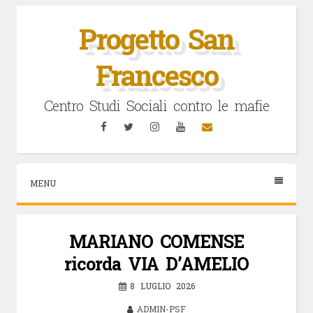
Vai
al
Progetto San
contenuto
Francesco
Centro Studi Sociali contro le mafie
Facebook
Twitter
Instagram
YouTube
Email
MENU
MARIANO COMENSE
ricorda VIA D’AMELIO
8 LUGLIO 2026
ADMIN-PSF