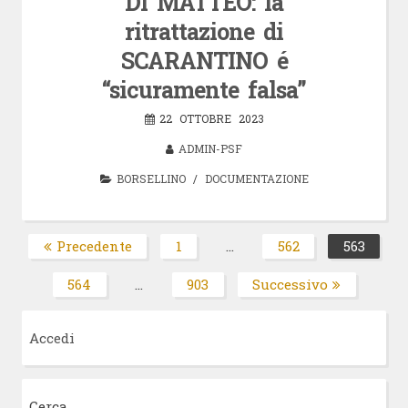
DI MATTEO: la
ritrattazione di
SCARANTINO é
“sicuramente falsa”
22 OTTOBRE 2023
ADMIN-PSF
BORSELLINO
/
DOCUMENTAZIONE
Paginazione
Precedente
1
…
562
563
Pagina
Pagina
Pagin
degli
564
…
903
Successivo
Pagina
Pagina
articoli
Accedi
Cerca