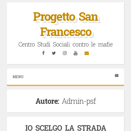
Vai
al
Progetto San
contenuto
Francesco
Centro Studi Sociali contro le mafie
Facebook
Twitter
Instagram
YouTube
Email
MENU
Autore:
Admin-psf
IO SCELGO LA STRADA