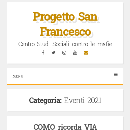
Vai
al
Progetto San
contenuto
Francesco
Centro Studi Sociali contro le mafie
Facebook
Twitter
Instagram
YouTube
Email
MENU
Categoria:
Eventi 2021
COMO ricorda VIA