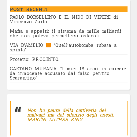
POST RECENTI
PAOLO BORSELLINO E IL NIDO DI VIPERE di
Vincenzo Zurlo
Mafia e appalti: il sistema da mille miliardi
che non poteva permettersi ostacoli
VIA D’AMELIO
“Quell’autobomba rubata a
spinta”
Protetto: P.R.CO.INT.Q.
GAETANO MURANA: “I miei 18 anni in carcere
da innocente accusato dal falso pentito
Scarantino”
Non ho paura della cattiveria dei
malvagi ma del silenzio degli onesti.
MARTIN LUTHER KING