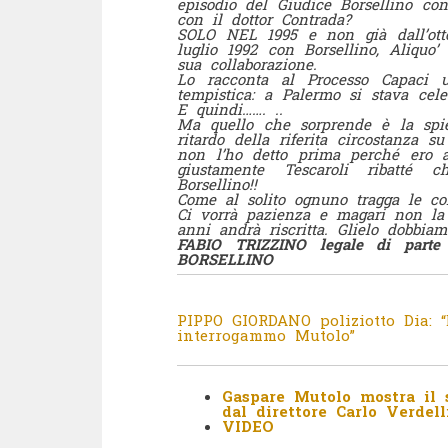
episodio del Giudice Borsellino con
con il
dottor Contrada?
SOLO NEL 1995 e non già dall’otto
luglio 1992 con Borsellino, Aliquo
sua collaborazione.
Lo racconta al Processo Capaci 
tempistica: a Palermo si stava cel
E quindi……. ..
Ma quello che sorprende è la spie
ritardo della riferita circostanza s
non l’ho detto prima perché ero a
giustamente Tescaroli ribatté 
Borsellino!!
Come al solito ognuno tragga le con
Ci vorrà pazienza e magari non la 
anni andrà riscritta. Glielo dobbiam
FABIO TRIZZINO legale di part
BORSELLINO
PIPPO GIORDANO poliziotto Dia: “
interrogammo Mutolo”
Gaspare Mutolo mostra il s
dal direttore Carlo Verdell
VIDEO