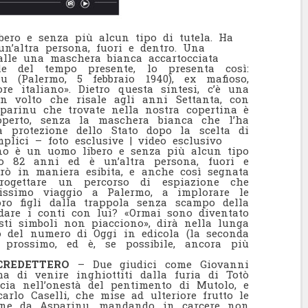
ero e senza più alcun tipo di tutela. Ha
n’altra persona, fuori e dentro. Una
palle una maschera bianca accartocciata
tale del tempo presente, lo presenta così:
u (Palermo, 5 febbraio 1940), ex mafioso,
ore italiano». Dietro questa sintesi, c’è una
un volto che risale agli anni Settanta, con
sparinu che trovate nella nostra copertina è
operto, senza la maschera bianca che l’ha
a protezione dello Stato dopo la scelta di
plici – foto esclusive | video esclusivo
o è un uomo libero e senza più alcun tipo
o 82 anni ed è un’altra persona, fuori e
rò in maniera esibita, e anche così segnata
ogettare un percorso di espiazione che
issimo viaggio a Palermo, a implorare le
oro figli dalla trappola senza scampo della
dare i conti con lui? «Ormai sono diventato
ti simboli non piacciono», dirà nella lunga
ro del numero di Oggi in edicola (la seconda
 prossimo, ed è, se possibile, ancora più
CREDETTERO
– Due giudici come Giovanni
a di venire inghiottiti dalla furia di Totò
cia nell’onestà del pentimento di Mutolo, e
arlo Caselli, che mise ad ulteriore frutto le
ione da Asparinu, mandando in carcere non