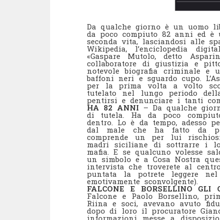
Da qualche giorno è un uomo lib
da poco compiuto 82 anni ed è u
seconda vita, lasciandosi alle s
Wikipedia, l’enciclopedia digi
«Gaspare Mutolo, detto Asparin
collaboratore di giustizia e pitt
notevole biografia criminale e 
baffoni neri e sguardo cupo. L’A
per la prima volta a volto sc
tutelato nel lungo periodo dell
pentirsi e denunciare i tanti com
HA 82 ANNI
– Da qualche giorn
di tutela. Ha da poco compiut
dentro. Lo è da tempo, adesso pe
dal male che ha fatto da pr
comprende un per lui rischios
madri siciliane di sottrarre i l
mafia. E se qualcuno volesse sal
un simbolo e a Cosa Nostra ques
intervista che troverete al cent
puntata la potrete leggere nel
emotivamente sconvolgente).
FALCONE E BORSELLINO GLI 
Falcone e Paolo Borsellino, prim
Riina e soci, avevano avuto fidu
dopo di loro il procuratore Gianc
informazioni messe a disposiz