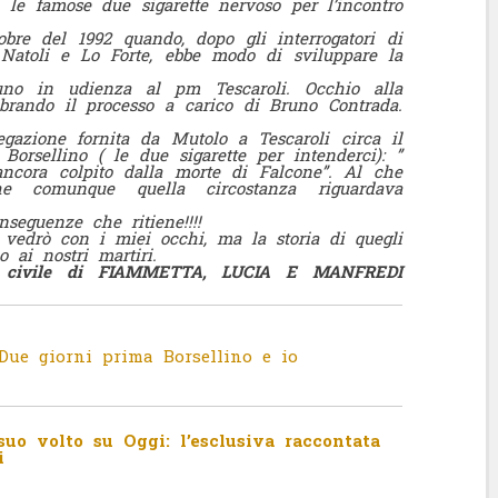
 le famose due sigarette nervoso per l’incontro
bre del 1992 quando, dopo gli interrogatori di
’ Natoli e Lo Forte, ebbe modo di sviluppare la
uno in udienza al pm Tescaroli. Occhio alla
ebrando il processo a carico di Bruno Contrada.
gazione fornita da Mutolo a Tescaroli circa il
u Borsellino ( le due sigarette per intenderci): ”
ncora colpito dalla morte di Falcone”. Al che
che comunque quella circostanza riguardava
seguenze che ritiene!!!!
vedrò con i miei occhi, ma la storia di quegli
o ai nostri martiri.
e civile di FIAMMETTA, LUCIA E MANFREDI
Due giorni prima Borsellino e io
uo volto su Oggi: l’esclusiva raccontata
i