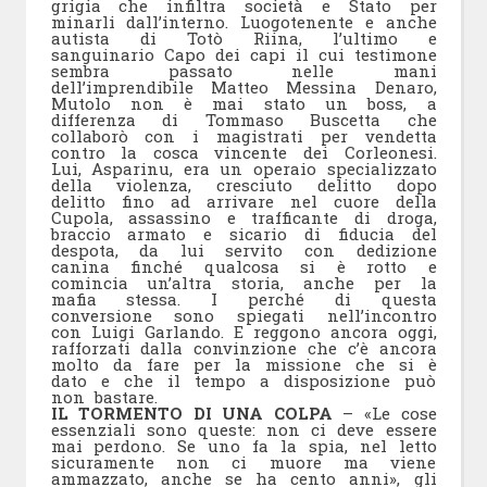
grigia che infiltra società e Stato per
minarli dall’interno. Luogotenente e anche
autista di Totò Riina, l’ultimo e
sanguinario Capo dei capi il cui testimone
sembra passato nelle mani
dell’imprendibile Matteo Messina Denaro,
Mutolo non è mai stato un boss, a
differenza di Tommaso Buscetta che
collaborò con i magistrati per vendetta
contro la cosca vincente dei Corleonesi.
Lui, Asparinu, era un operaio specializzato
della violenza, cresciuto delitto dopo
delitto fino ad arrivare nel cuore della
Cupola, assassino e trafficante di droga,
braccio armato e sicario di fiducia del
despota, da lui servito con dedizione
canina finché qualcosa si è rotto e
comincia un’altra storia, anche per la
mafia stessa. I perché di questa
conversione sono spiegati nell’incontro
con Luigi Garlando. E reggono ancora oggi,
rafforzati dalla convinzione che c’è ancora
molto da fare per la missione che si è
dato e che il tempo a disposizione può
non bastare.
IL TORMENTO DI UNA COLPA
– «Le cose
essenziali sono queste: non ci deve essere
mai perdono. Se uno fa la spia, nel letto
sicuramente non ci muore ma viene
ammazzato, anche se ha cento anni», gli