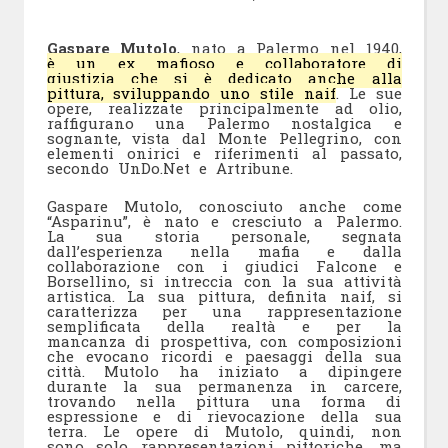
Gaspare Mutolo
, nato a Palermo nel 1940,
è un ex mafioso e collaboratore di
giustizia che si è dedicato anche alla
pittura, sviluppando uno stile naif
.
Le sue
opere, realizzate principalmente ad olio,
raffigurano una Palermo nostalgica e
sognante, vista dal Monte Pellegrino, con
elementi onirici e riferimenti al passato,
secondo UnDo.Net e Artribune.
Gaspare Mutolo, conosciuto anche come
“Asparinu”, è nato e cresciuto a Palermo.
La sua storia personale, segnata
dall’esperienza nella mafia e dalla
collaborazione con i giudici Falcone e
Borsellino,
si intreccia con la sua attività
artistica.
La sua pittura, definita naif, si
caratterizza per una rappresentazione
semplificata della realtà e per la
mancanza di prospettiva, con composizioni
che evocano ricordi e paesaggi della sua
città.
Mutolo ha iniziato a dipingere
durante la sua permanenza in carcere,
trovando nella pittura una forma di
espressione e di rievocazione della sua
terra.
Le opere di Mutolo, quindi, non
sono solo rappresentazioni pittoriche, ma