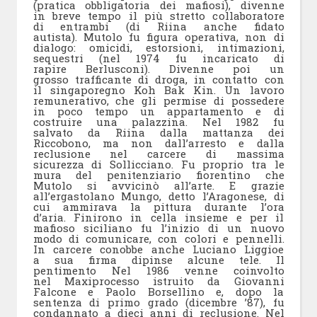
(pratica obbligatoria dei mafiosi), divenne
in breve tempo il più stretto collaboratore
di entrambi (di Riina anche fidato
autista). Mutolo fu figura operativa, non di
dialogo: omicidi, estorsioni, intimazioni,
sequestri (nel 1974 fu incaricato di
rapire Berlusconi). Divenne poi un
grosso trafficante di droga, in contatto con
il singaporegno Koh Bak Kin. Un lavoro
remunerativo, che gli permise di possedere
in poco tempo un appartamento e di
costruire una palazzina. Nel 1982 fu
salvato da Riina dalla mattanza dei
Riccobono, ma non dall’arresto e dalla
reclusione nel carcere di massima
sicurezza di Sollicciano. Fu proprio tra le
mura del penitenziario fiorentino che
Mutolo si avvicinò all’arte. E grazie
all’ergastolano Mungo, detto l’Aragonese, di
cui ammirava la pittura durante l’ora
d’aria. Finirono in cella insieme e per il
mafioso siciliano fu l’inizio di un nuovo
modo di comunicare, con colori e pennelli.
In carcere conobbe anche Luciano Liggioe
a sua firma dipinse alcune tele. Il
pentimento Nel 1986 venne coinvolto
nel Maxiprocesso istruito da Giovanni
Falcone e Paolo Borsellino e, dopo la
sentenza di primo grado (dicembre ’87), fu
condannato a dieci anni di reclusione. Nel