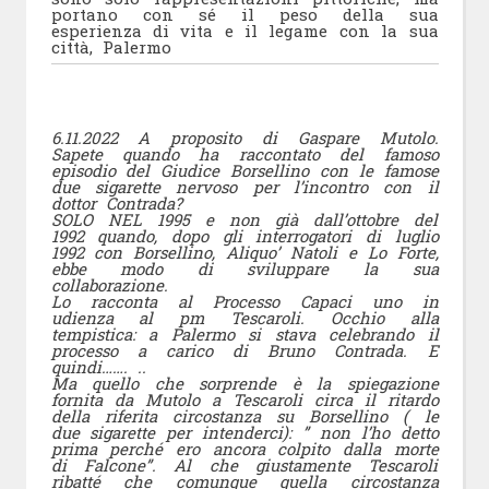
portano con sé il peso della sua
esperienza di vita e il legame con la sua
città, Palermo
6.11.2022 A proposito di Gaspare Mutolo.
Sapete quando ha raccontato del famoso
episodio del Giudice Borsellino con le famose
due sigarette nervoso per l’incontro con il
dottor Contrada?
SOLO NEL 1995 e non già dall’ottobre del
1992 quando, dopo gli interrogatori di luglio
1992 con Borsellino, Aliquo’ Natoli e Lo Forte,
ebbe modo di sviluppare la sua
collaborazione.
Lo racconta al Processo Capaci uno in
udienza al pm Tescaroli. Occhio alla
tempistica: a Palermo si stava celebrando il
processo a carico di Bruno Contrada. E
quindi……. ..
Ma quello che sorprende è la spiegazione
fornita da Mutolo a Tescaroli circa il ritardo
della riferita circostanza su Borsellino ( le
due sigarette per intenderci): ” non l’ho detto
prima perché ero ancora colpito dalla morte
di Falcone”. Al che giustamente Tescaroli
ribatté che comunque quella circostanza