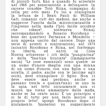
di piccoli furti, fino a quando fu arrestato
nel 1965 per associazione a delinquere. In
carcere conobbe Totò Riina, compagno di
cella per otto mesi. Fu lui a consigliare
la lettura de I Beati Paoli di William
Galt, romanzo cult dei mafiosi, ma anche a
suggerire l’uscita dalla microcriminalità e
l’ingresso nella mafia (“più facile uccidere
che rubare”, sosteneva Riina),
raccomandandolo a Rosario Riccobono –
boss dei quartieri Partanna e Mondello –
non appena uscito dal carcere. Dopo una
serie di arresti e scarcerazioni, nel 1973
incontrò Riccobono e Riina, nel frattempo
in libertà, ed entrò in Cosa
Nostra attraverso i riti della “pungintina”
e della “Santina bruciata” (immaginetta
sacra). “Le cose essenziali sono queste: se
un uomo d’onore sbaglia con una donna
di un uomo d’onore, con una figlia o una
sorella, il padre, anche con le lacrime agli
occhi, deve strangolare il figlio. Non ci
deve essere mai perdono, anche se
passano trenta o quarant’anni: se uno fa
la spia, nel letto sicuramente non ci
muore, ma viene ammazzato dalla mafia,
anche se ha cento anni. È un principio e
si fa di tutto per non farlo morire nel
proprio letto”, spiegò Riccobono dopo il
giuramento. Sposatosi su suggerimento