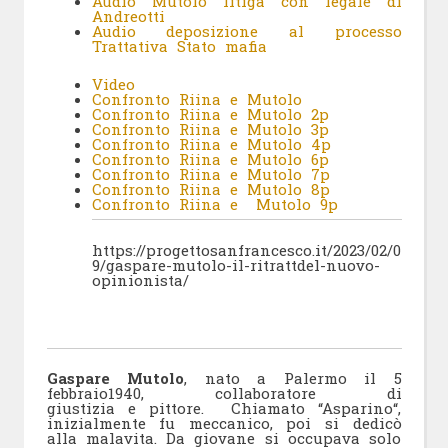
Audio Mutolo litiga con legale di
Andreotti
Audio deposizione al processo
Trattativa Stato mafia
Video
Confronto Riina e Mutolo
Confronto Riina e Mutolo 2p
Confronto Riina e Mutolo 3p
Confronto Riina e Mutolo 4p
Confronto Riina e Mutolo 6p
Confronto Riina e Mutolo 7p
Confronto Riina e Mutolo 8p
Confronto Riina e Mutolo 9p
https://progettosanfrancesco.it/2023/02/0
9/gaspare-mutolo-il-ritrattdel-nuovo-
opinionista/
Gaspare Mutolo
, nato a Palermo il 5
febbraio1940, collaboratore di
giustizia e pittore. Chiamato “Asparino“,
inizialmente fu meccanico, poi si dedicò
alla malavita. Da giovane si occupava solo