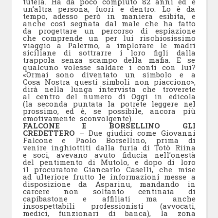
tutela. Ha da poco compiuto 82 anni ed è
un’altra persona, fuori e dentro. Lo è da
tempo, adesso però in maniera esibita, e
anche così segnata dal male che ha fatto
da progettare un percorso di espiazione
che comprende un per lui rischiosissimo
viaggio a Palermo, a implorare le madri
siciliane di sottrarre i loro figli dalla
trappola senza scampo della mafia. E se
qualcuno volesse saldare i conti con lui?
«Ormai sono diventato un simbolo e a
Cosa Nostra questi simboli non piacciono»,
dirà nella lunga intervista che troverete
al centro del numero di Oggi in edicola
(la seconda puntata la potrete leggere nel
prossimo, ed è, se possibile, ancora più
emotivamente sconvolgente).
FALCONE E BORSELLINO GLI
CREDETTERO
– Due giudici come Giovanni
Falcone e Paolo Borsellino, prima di
venire inghiottiti dalla furia di Totò Riina
e soci, avevano avuto fiducia nell’onestà
del pentimento di Mutolo, e dopo di loro
il procuratore Giancarlo Caselli, che mise
ad ulteriore frutto le informazioni messe a
disposizione da Asparinu, mandando in
carcere non soltanto centinaia di
capibastone e affiliati ma anche
insospettabili professionisti (avvocati,
medici, funzionari di banca), la zona