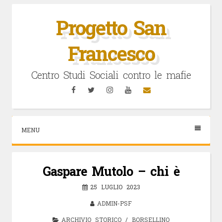
Vai
al
Progetto San
contenuto
Francesco
Centro Studi Sociali contro le mafie
Facebook
Twitter
Instagram
YouTube
Email
MENU
Gaspare Mutolo – chi è
25 LUGLIO 2023
ADMIN-PSF
ARCHIVIO STORICO
/
BORSELLINO