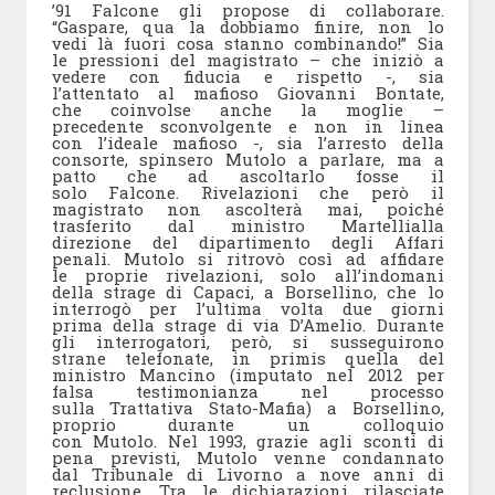
’91 Falcone gli propose di collaborare.
“Gaspare, qua la dobbiamo finire, non lo
vedi là fuori cosa stanno combinando!” Sia
le pressioni del magistrato – che iniziò a
vedere con fiducia e rispetto -, sia
l’attentato al mafioso Giovanni Bontate,
che coinvolse anche la moglie –
precedente sconvolgente e non in linea
con l’ideale mafioso -, sia l’arresto della
consorte, spinsero Mutolo a parlare, ma a
patto che ad ascoltarlo fosse il
solo Falcone. Rivelazioni che però il
magistrato non ascolterà mai, poiché
trasferito dal ministro Martellialla
direzione del dipartimento degli Affari
penali. Mutolo si ritrovò così ad affidare
le proprie rivelazioni, solo all’indomani
della strage di Capaci, a Borsellino, che lo
interrogò per l’ultima volta due giorni
prima della strage di via D’Amelio. Durante
gli interrogatori, però, si susseguirono
strane telefonate, in primis quella del
ministro Mancino (imputato nel 2012 per
falsa testimonianza nel processo
sulla Trattativa Stato-Mafia) a Borsellino,
proprio durante un colloquio
con Mutolo. Nel 1993, grazie agli sconti di
pena previsti, Mutolo venne condannato
dal Tribunale di Livorno a nove anni di
reclusione. Tra le dichiarazioni rilasciate