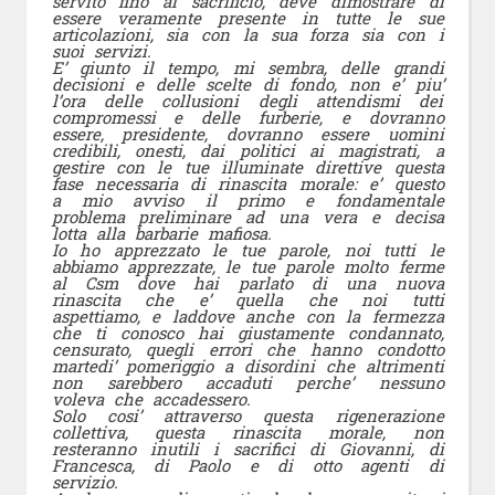
servito fino al sacrificio, deve dimostrare di
essere veramente presente in tutte le sue
articolazioni, sia con la sua forza sia con i
suoi servizi.
E’ giunto il tempo, mi sembra, delle grandi
decisioni e delle scelte di fondo, non e’ piu’
l’ora delle collusioni degli attendismi dei
compromessi e delle furberie, e dovranno
essere, presidente, dovranno essere uomini
credibili, onesti, dai politici ai magistrati, a
gestire con le tue illuminate direttive questa
fase necessaria di rinascita morale: e’ questo
a mio avviso il primo e fondamentale
problema preliminare ad una vera e decisa
lotta alla barbarie mafiosa.
Io ho apprezzato le tue parole, noi tutti le
abbiamo apprezzate, le tue parole molto ferme
al Csm dove hai parlato di una nuova
rinascita che e’ quella che noi tutti
aspettiamo, e laddove anche con la fermezza
che ti conosco hai giustamente condannato,
censurato, quegli errori che hanno condotto
martedi’ pomeriggio a disordini che altrimenti
non sarebbero accaduti perche’ nessuno
voleva che accadessero.
Solo cosi’ attraverso questa rigenerazione
collettiva, questa rinascita morale, non
resteranno inutili i sacrifici di Giovanni, di
Francesca, di Paolo e di otto agenti di
servizio.