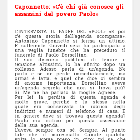
Caponnetto: «C’è chi già conosce gli
assassini del povero Paolo»
L’INTERVISTA IL PADRE DEL «POOL» «E poi
c’è questa storia dell’agenda scomparsa».
Antonino Caponnetto si ferma un attimo.
E’ sofferente. Giovedì sera ha partecipato a
una veglia funebre che ha preceduto il
funerale di Paolo Borsellino.
Il suo discorso pubblico, di tenore e
tensione altissimi, lo ha sfinito dopo un
collasso. Adesso parla di un’agenda. Ne
parla e se ne pente immediatamente, ma
ormai è fatta, e quel che dice ci sembra
di enorme importanza. Borsellino aveva
un’agenda segreta che non si trova più?
Sì. Me ne ha parlato la moglie Agnese.
Per lei la perdita di questa agenda è
molto grave, perché è la stessa nella
quale era conservata la rubrìca degli
indirizzi e numeri di telefono di casa. E
in genere dove si trovava questa agenda?
Paolo era mitico per questa ossessione
della sua agenda.
L’aveva sempre con sé. Sempre. Al punto
tale che il maresciallo Canale qualche
volta Io aveva preso in giro: mi sa che