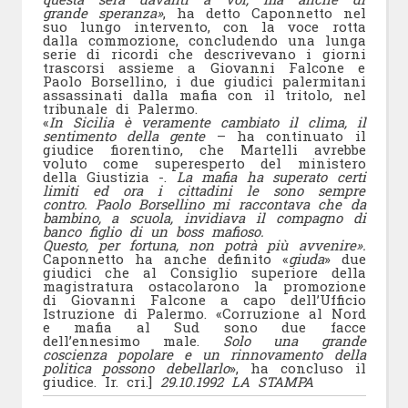
grande speranza»
, ha detto Caponnetto nel
suo lungo intervento, con la voce rotta
dalla commozione, concludendo una lunga
serie di ricordi che descrivevano i giorni
trascorsi assieme a Giovanni Falcone e
Paolo Borsellino, i due giudici palermitani
assassinati dalla mafia con il tritolo, nel
tribunale di Palermo.
«
In Sicilia è veramente cambiato il clima, il
sentimento della gente
– ha continuato il
giudice fiorentino, che Martelli avrebbe
voluto come superesperto del ministero
della Giustizia -.
La mafia ha superato certi
limiti ed ora i cittadini le sono sempre
contro. Paolo Borsellino mi raccontava che da
bambino, a scuola, invidiava il compagno di
banco figlio di un boss mafioso.
Questo, per fortuna, non potrà più avvenire».
Caponnetto ha anche definito «
giuda
» due
giudici che al Consiglio superiore della
magistratura ostacolarono la promozione
di Giovanni Falcone a capo dell’Ufficio
Istruzione di Palermo. «Corruzione al Nord
e mafia al Sud sono due facce
dell’ennesimo male.
Solo una grande
coscienza popolare e un rinnovamento della
politica possono debellarlo
», ha concluso il
giudice. Ir. cri.]
29.10.1992 LA STAMPA