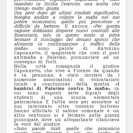
mandato in Sicilia l’esercito, una scelta che
ritengo molto giusta.
Ora, però dopo gli ultimi risultati significativi,
bisogna andare a colpire la mafia nel suo
potere economico, quello più pericoloso e
difficile da battere
». E ancora:
«Per questa
ragione dobbiamo disporre nuovi controlli alle
finanziarie, solo in questo modo si potrà
fermare il riciclaggio del denaro sporco che
alimenta in continuazione i traffici della
mafia»
: sono parole di Antonino
Caponnetto, il magistrato che creò il pool
antimafia a Palermo, pronunciate ad un
convegno di Forlì.
Nella città romagnola il giudice
Caponnetto, che vive a Firenze da quando
è in pensione, è stato invitato da |
numerose associazioni di volontariato
locale a conclusione della mostra
«I
bambini di Palermo contro la mafia»
, in
cui sono esposti sette dipinti degli
studenti di una scuola elementare
palermitana. E l’altra sera per assistere al
suo intervento oltre trecento forlivesi
hanno affollato il salone comunale e un
altro centinaio si è fermato nella piazza
principale, dove un altoparlante rilanciava
la voce del giudice.
«
Sono parole tristi quelle che pronuncio
questa sera davanti a voi, ma anche di