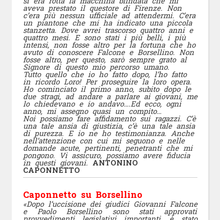
si era rotta la macchina blindata che mi
aveva prestato il questore di Firenze. Non
c’era più nessun ufficiale ad attendermi. C’era
un piantone che mi ha indicato una piccola
stanzetta. Dove avrei trascorso quattro anni e
quattro mesi. E sono stati i più belli, i più
intensi, non fosse altro per la fortuna che ho
avuto di conoscere Falcone e Borsellino. Non
fosse altro, per questo, sarò sempre grato al
Signore di questo mio percorso umano.
Tutto quello che io ho fatto dopo, l’ho fatto
in ricordo Loro! Per proseguire la loro opera.
Ho cominciato il primo anno, subito dopo le
due stragi, ad andare a parlare ai giovani, me
lo chiedevano e io andavo….Ed ecco, ogni
anno, mi assegno quasi un compito…
Noi possiamo fare affidamento sui ragazzi. C’è
una tale ansia di giustizia, c’è una tale ansia
di purezza. E io ne ho testimonianza. Anche
nell’attenzione con cui mi seguono e nelle
domande acute, pertinenti, penetranti che mi
pongono. Vi assicuro, possiamo avere fiducia
in questi giovani.
ANTONINO
CAPONNETTO
Caponnetto su Borsellino
«Dopo l’uccisione dei giudici Giovanni Falcone
e Paolo Borsellino sono stati approvati
provvedimenti legislativi importanti, è stato