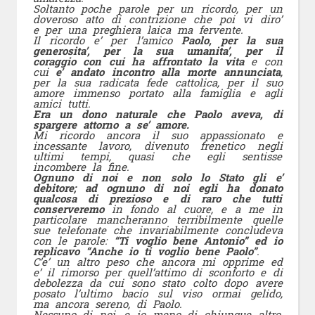
Soltanto poche parole per un ricordo, per un
doveroso atto di contrizione che poi vi diro’
e per una preghiera laica ma fervente.
Il ricordo e’ per l’amico
Paolo, per la sua
generosita’, per la sua umanita’, per il
coraggio con cui ha affrontato la vita
e con
cui
e’ andato incontro alla morte annunciata
,
per la sua radicata fede cattolica, per il suo
amore immenso portato alla famiglia e agli
amici tutti.
Era un dono naturale che Paolo aveva, di
spargere attorno a se’ amore.
Mi ricordo ancora il suo appassionato e
incessante lavoro, divenuto frenetico negli
ultimi tempi, quasi che egli sentisse
incombere la fine.
Ognuno di noi e non solo lo Stato gli e’
debitore; ad ognuno di noi egli ha donato
qualcosa di prezioso e di raro che tutti
conserveremo
in fondo al cuore, e a me in
particolare mancheranno terribilmente quelle
sue telefonate che invariabilmente concludeva
con le parole:
“Ti voglio bene Antonio” ed io
replicavo “Anche io ti voglio bene Paolo”
.
C’e’ un altro peso che ancora mi opprime ed
e’ il rimorso per quell’attimo di sconforto e di
debolezza da cui sono stato colto dopo avere
posato l’ultimo bacio sul viso ormai gelido,
ma ancora sereno, di Paolo.
Nessuno di noi, e io meno di chiunque altro,