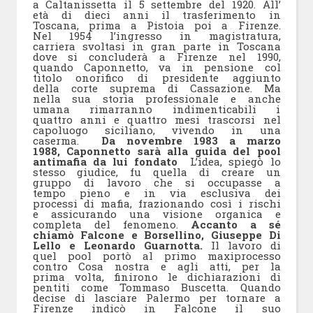
a Caltanissetta il 5 settembre del 1920. All’
età di dieci anni il trasferimento in
Toscana, prima a Pistoia poi a Firenze.
Nel 1954 l’ingresso in magistratura,
carriera svoltasi in gran parte in Toscana
dove si concluderà a Firenze nel 1990,
quando Caponnetto, va in pensione col
titolo onorifico di presidente aggiunto
della corte suprema di Cassazione. Ma
nella sua storia professionale e anche
umana rimarranno indimenticabili i
quattro anni e quattro mesi trascorsi nel
capoluogo siciliano, vivendo in una
caserma.
Da novembre 1983 a marzo
1988, Caponnetto sarà alla guida del pool
antimafia da lui fondato
L’idea, spiegò lo
stesso giudice, fu quella di creare un
gruppo di lavoro che si occupasse a
tempo pieno e in via esclusiva dei
processi di mafia, frazionando così i rischi
e assicurando una visione organica e
completa del fenomeno.
Accanto a sé
chiamò Falcone e Borsellino, Giuseppe Di
Lello e Leonardo Guarnotta.
Il lavoro di
quel pool portò al primo maxiprocesso
contro Cosa nostra e agli atti, per la
prima volta, finirono le dichiarazioni di
pentiti come Tommaso Buscetta. Quando
decise di lasciare Palermo per tornare a
Firenze indicò in Falcone il suo