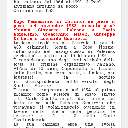
ha guidato, dal 1984 al 1990, il Pool
antimafia istituito da Rocco
Chinnici nel 1980.
Dopo l’assassinio di Chinnici ne prese il
posto nel novembre 1983
.
Accanto a sé
chiamò Giovanni Falcone e Paolo
Borsellino, Gioacchino Natoli, Giuseppe
Di Lello e Leonardo Guarnotta.
La loro attività portò all’arresto di più di
400 criminali legati a Cosa Nostra,
culminando nel maxiprocesso di Palermo,
celebratoò a partire dal 10 febbraio 1986.
È considerato uno degli eroi simbolo della
lotta al crimine organizzato italiano.
All’età di 10 anni, Caponnetto si trasferì
dalla Sicilia, sua terra natia, a Pistoia, per
laurearsi in seguito
in Giurisprudenza all’Università degli
Studi di Firenze.
Entrato in magistratura nel 1954, al primo
incarico come Pretore di Prato rinviò
alla Corte Costituzionale due norme del
testo unico sulla Pubblica Sicurezza che
vietavano il volantinaggio ottenendo in
favore della libertà della persona le
sentenze n. 1 e 2 della Corte
Costituzionale.
La sua carriera ebbe una svolta