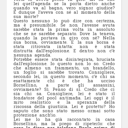
lei quell’agenda se la porta dietro anche
quando va al bagno, vero signor giudice?
E dunque l’aveva con sé al momento della
sua morte?
Questo nessuno lo può dire con certezza,
ma è presumibile. Se non l’avesse avuta
sarebbe stata la prima volta in assoluto
che se ne sarebbe separato. Dove la teneva,
quando la portava in giro con sé? Nella
sua borsa, ovviamente. E la sua borsa è
stata ritrovata intatta: non è stata
distrutta dall’esplosione. E dentro non c’è
nessuna agenda.
Potrebbe essere stata disintegrata, bruciata
dall’esplosione. Io questo non lo so. Credo
che almeno un frammento, un brandello,
un foglio si sarebbe trovato. Consigliere,
secondo lei, in questo momento, c’è chi sa
esattamente chi è che ha ucciso
Borsellino, a parte gli assassini,
ovviamente? Sì. Penso di sì. Credo che ci
sia chi sa. Consigliere, lei è stato il
fondatore del pool antimafia. Lei oggi è il
mito realistico e la speranza della
riscossa della giustizia. Lei è protetto? Ho
saputo che sono stato messo ormai sotto
protezione anch’io.
Lei me lo ha già raccontato in casa
Borsellino, ma la prego di ripeterlo: che
cosa le disse per telefono Paolo prima di