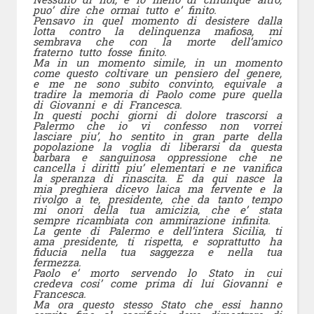
puo’ dire che ormai tutto e’ finito.
Pensavo in quel momento di desistere dalla
lotta contro la delinquenza mafiosa, mi
sembrava che con la morte dell’amico
fraterno tutto fosse finito.
Ma in un momento simile, in un momento
come questo coltivare un pensiero del genere,
e me ne sono subito convinto, equivale a
tradire la memoria di Paolo come pure quella
di Giovanni e di Francesca.
In questi pochi giorni di dolore trascorsi a
Palermo che io vi confesso non vorrei
lasciare piu’, ho sentito in gran parte della
popolazione la voglia di liberarsi da questa
barbara e sanguinosa oppressione che ne
cancella i diritti piu’ elementari e ne vanifica
la speranza di rinascita. E da qui nasce la
mia preghiera dicevo laica ma fervente e la
rivolgo a te, presidente, che da tanto tempo
mi onori della tua amicizia, che e’ stata
sempre ricambiata con ammirazione infinita.
La gente di Palermo e dell’intera Sicilia, ti
ama presidente, ti rispetta, e soprattutto ha
fiducia nella tua saggezza e nella tua
fermezza.
Paolo e’ morto servendo lo Stato in cui
credeva cosi’ come prima di lui Giovanni e
Francesca.
Ma ora questo stesso Stato che essi hanno