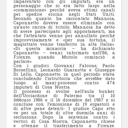
imparentato con gli imputati, era un
personaggio che si era fatto largo nella
«commissione» perché aveva ottimi canali
per spedire eroina negli Stati Uniti.
Secondo quanto ha raccontato Mannoia,
Caponnetto doveva essere eliminalo con
un’auto carica di tritolo. Mannoia ha detto
di avere partecipato agli appostamenti, ma
che l’attentato venne poi annullato perché
improvvisamente e «per sua fortuna, il
magistrato venne trasferito in alta Italia».
«Di questa minaccia – ha dichiarato
Caponnetto – venni informato nell’86, a
Firenze, quando Mutolo cominciò a
parlare».
Con i giudici Giovanni Falcone, Paolo
Borsellino, Leonardo Guarnotta e Giuseppe
Di Lello, Caponnetto in quel periodo stava
concludendo l’istruttoria che avrebbe dato
luogo al maxi-processo contro 474
imputati di Cosa Nostra.
Il processo si svolse nell’aula bunker
dell’Ucciardone di Palermo tra il 10
febbraio 1986 e il 16 dicembre del 1987 e si
concluse con l’emissione di 19 ergastoli e
di altre pene detenti- I giudice Capo etto
ve per un totale di oltre duemila anni di
reclusione. Dopo la sentenza contro i
vertici di Cosa Nostra, Caponnetto chiese
e ottenne il trasferimento a Firenze.