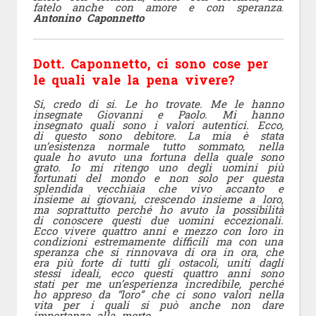
fatelo anche con amore e con speranza
.
Antonino Caponnetto
Dott. Caponnetto, ci sono cose per
le quali vale la pena vivere?
Si, credo di si. Le ho trovate. Me le hanno
insegnate Giovanni e Paolo. Mi hanno
insegnato quali sono i valori autentici. Ecco,
di questo sono debitore. La mia è stata
un’esistenza normale tutto sommato, nella
quale ho avuto una fortuna della quale sono
grato. Io mi ritengo uno degli uomini più
fortunati del mondo e non solo per questa
splendida vecchiaia che vivo accanto e
insieme ai giovani, crescendo insieme a
loro,
ma soprattutto perché ho avuto la possibilità
di conoscere questi due uomini eccezionali.
Ecco vivere quattro anni e mezzo con loro in
condizioni estremamente difficili ma con una
speranza che si rinnovava di ora in ora, che
era più forte di tutti gli ostacoli, uniti dagli
stessi ideali, ecco questi quattro anni sono
stati per me un’esperienza incredibile, perché
ho appreso da “loro” che ci sono valori nella
vita per i quali si può anche non dare
importanza alla morte.