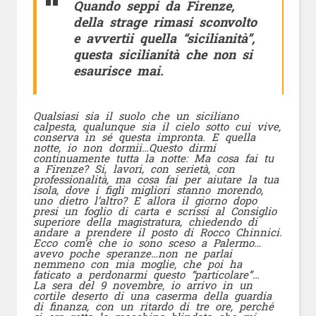
Quando seppi da Firenze,
della strage rimasi sconvolto
e avvertii quella “sicilianità”,
questa sicilianità che non si
esaurisce mai.
Qualsiasi sia il suolo che un siciliano
calpesta, qualunque sia il cielo sotto cui vive,
conserva in sé questa impronta. E quella
notte, io non dormii…Questo dirmi
continuamente tutta la notte: Ma cosa fai tu
a Firenze? Si, lavori, con serietà, con
professionalità, ma cosa fai per aiutare la tua
isola, dove i figli migliori stanno morendo,
uno dietro l’altro? E allora il giorno dopo
presi un foglio di carta e scrissi al Consiglio
superiore della magistratura, chiedendo di
andare a prendere il posto di Rocco Chinnici.
Ecco com’è che io sono sceso a Palermo…
avevo poche speranze…non ne parlai
nemmeno con mia moglie, che poi ha
faticato a perdonarmi questo “particolare”…
La sera del 9 novembre, io arrivo in un
cortile deserto di una caserma della guardia
di finanza, con un ritardo di tre ore, perché