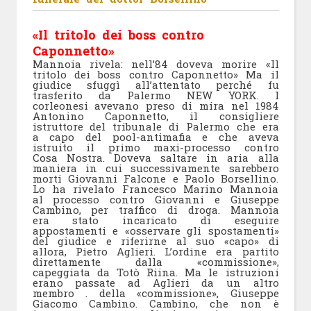
«Il tritolo dei boss contro
Caponnetto»
Mannoia rivela: nell’84 doveva morire «Il
tritolo dei boss contro Caponnetto» Ma il
giudice sfuggì all’attentato perché fu
trasferito da Palermo NEW YORK. I
corleonesi avevano preso di mira nel 1984
Antonino Caponnetto, il consigliere
istruttore del tribunale di Palermo che era
a capo del pool-antimafia e che aveva
istruito il primo maxi-processo contro
Cosa Nostra. Doveva saltare in aria alla
maniera in cui successivamente sarebbero
morti Giovanni Falcone e Paolo Borsellino.
Lo ha rivelato Francesco Marino Mannoia
al processo contro Giovanni e Giuseppe
Cambino, per traffico di droga. Mannoia
era stato incaricato di eseguire
appostamenti e «osservare gli spostamenti»
del giudice e riferirne al suo «capo» di
allora, Pietro Aglieri. L’ordine era partito
direttamente dalla «commissione»,
capeggiata da Totò Riina. Ma le istruzioni
erano passate ad Aglieri da un altro
membro . della «commissione», Giuseppe
Giacomo Cambino. Cambino, che non è