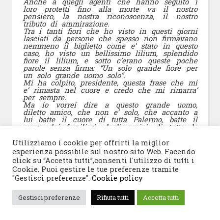
Anche a quegli agenti che hanno seguito i
loro protetti fino alla morte va il nostro
pensiero, la nostra riconoscenza, il nostro
tributo di ammirazione.
Tra i tanti fiori che ho visto in questi giorni
lasciati da persone che spesso non firmavano
nemmeno il biglietto come e’ stato in questo
caso, ho visto un bellissimo lilium, splendido
fiore il lilium, e sotto c’erano queste poche
parole senza firma: “Un solo grande fiore per
un solo grande uomo solo”.
Mi ha colpito, presidente, questa frase che mi
e’ rimasta nel cuore e credo che mi rimarra’
per sempre.
Ma io vorrei dire a questo grande uomo,
diletto amico, che non e’ solo, che accanto a
lui batte il cuore di tutta Palermo, batte il
cuore dei familiari, degli amici, di tutta la
Nazione.
Caro Paolo, la lotta che hai sostenuto fino al
Utilizziamo i cookie per offrirti la miglior
sacrificio dovra’ diventare e diventera’ la lotta
esperienza possibile sul nostro sito Web. Facendo
di ciascuno di noi, questa e’ una promessa
click su “Accetta tutti”,consenti l'utilizzo di tutti i
che ti faccio solenne come un giuramento.”
Cookie. Puoi gestire le tue preferenze tramite
"Gestisci preferenze".
Cookie policy
Gestisci preferenze
Rifiuta tutti
Accetta tutti