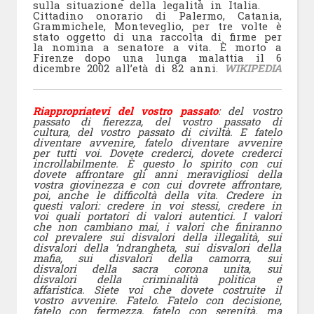
sulla situazione della legalità in Italia.
Cittadino onorario di Palermo, Catania,
Grammichele, Monteveglio, per tre volte è
stato oggetto di una raccolta di firme per
la nomina a senatore a vita. È morto a
Firenze dopo una lunga malattia il 6
dicembre 2002 all’età di 82 anni.
WIKIPEDIA
Riappropriatevi del vostro passato
: del vostro
passato di fierezza, del vostro passato di
cultura, del vostro passato di civiltà. E fatelo
diventare avvenire, fatelo diventare avvenire
per tutti voi. Dovete crederci, dovete crederci
incrollabilmente. È questo lo spirito con cui
dovete affrontare gli anni meravigliosi della
vostra giovinezza e con cui dovrete affrontare,
poi, anche le difficoltà della vita. Credere in
questi valori: credere in voi stessi, credere in
voi quali
portatori di valori autentici. I valori
che non cambiano mai, i valori che finiranno
col prevalere sui disvalori della illegalità, sui
disvalori della ‘ndrangheta, sui disvalori della
mafia, sui disvalori della camorra, sui
disvalori della sacra corona unita, sui
disvalori della criminalità politica e
affaristica. Siete voi che dovete costruite il
vostro avvenire. Fatelo. Fatelo con decisione,
fatelo con fermezza, fatelo con serenità, ma