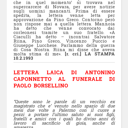
che in quel momento’ si trovava nel
supercarcere di Novara, per avere notizie
sugli uomini mancanti. Prima di essere
spedita, la lettera venne letta per
approvazione da Pino Greco. Contorno però
non rispose mai a quella lettera. Mannoia
ha detto che venne convocato dai
corleonesi tramite un suo fratello. «A
Ciaculli ha detto – incontrai Salvatore
Riina, Pino Greco, Vincenzo Puccio e
Giuseppe Lucchese. Parlammo della guerra
di Cosa Nostra. Riina mi disse che aveva
molta stima di me».
[r. cri.] LA STAMPA
10.2.1993
LETTERA LAICA DI ANTONINO
CAPONNETTO AL FUNERALE DI
PAOLO BORSELLINO
“Queste sono le parole di un vecchio ex
magistrato che e’ venuto nello spazio di due
mesi due volte a Palermo con il cuore a
pezzi a portare l’ultimo saluto ai suoi figli,
fratelli e amici con i quali ho diviso anni di
lavoro di sacrificio di gioia, anche di
amarezza.