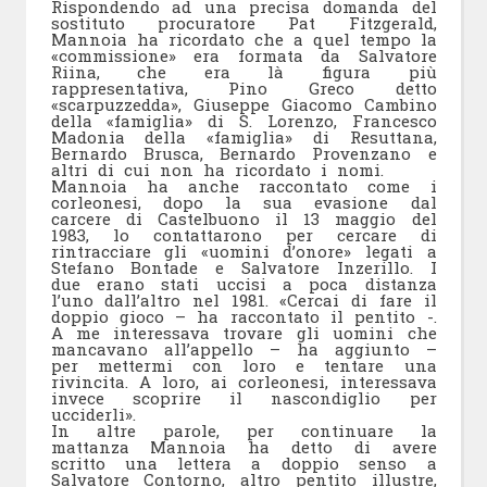
Rispondendo ad una precisa domanda del
sostituto procuratore Pat Fitzgerald,
Mannoia ha ricordato che a quel tempo la
«commissione» era formata da Salvatore
Riina, che era là figura più
rappresentativa, Pino Greco detto
«scarpuzzedda», Giuseppe Giacomo Cambino
della «famiglia» di S. Lorenzo, Francesco
Madonia della «famiglia» di Resuttana,
Bernardo Brusca, Bernardo Provenzano e
altri di cui non ha ricordato i nomi.
Mannoia ha anche raccontato come i
corleonesi, dopo la sua evasione dal
carcere di Castelbuono il 13 maggio del
1983, lo contattarono per cercare di
rintracciare gli «uomini d’onore» legati a
Stefano Bontade e Salvatore Inzerillo. I
due erano stati uccisi a poca distanza
l’uno dall’altro nel 1981. «Cercai di fare il
doppio gioco – ha raccontato il pentito -.
A me interessava trovare gli uomini che
mancavano all’appello – ha aggiunto –
per mettermi con loro e tentare una
rivincita. A loro, ai corleonesi, interessava
invece scoprire il nascondiglio per
ucciderli».
In altre parole, per continuare la
mattanza Mannoia ha detto di avere
scritto una lettera a doppio senso a
Salvatore Contorno, altro pentito illustre,