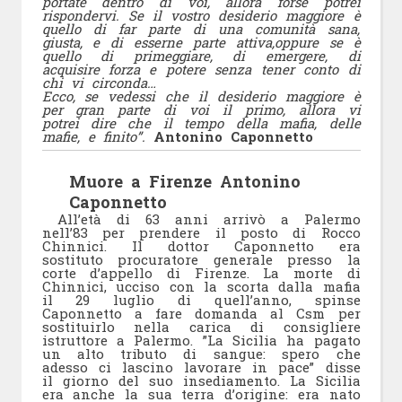
portate dentro di voi, allora forse potrei
rispondervi. Se il vostro desiderio maggiore è
quello di far parte di una comunità sana,
giusta, e di esserne parte attiva,oppure se è
quello di primeggiare, di emergere, di
acquisire forza e potere senza tener conto di
chi vi circonda…
Ecco, se vedessi che il desiderio maggiore è
per gran parte di voi il primo, allora vi
potrei dire che il tempo della mafia, delle
mafie, e finito”.
Antonino Caponnetto
Muore a Firenze Antonino
Caponnetto
All’età di 63 anni arrivò a Palermo
nell’83 per prendere il posto di Rocco
Chinnici. Il dottor Caponnetto era
sostituto procuratore generale presso la
corte d’appello di Firenze. La morte di
Chinnici, ucciso con la scorta dalla mafia
il 29 luglio di quell’anno, spinse
Caponnetto a fare domanda al Csm per
sostituirlo nella carica di consigliere
istruttore a Palermo. ”La Sicilia ha pagato
un alto tributo di sangue: spero che
adesso ci lascino lavorare in pace” disse
il giorno del suo insediamento. La Sicilia
era anche la sua terra d’origine: era nato