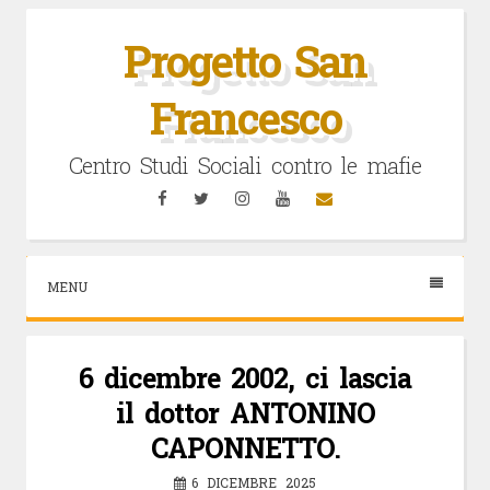
Vai
al
Progetto San
contenuto
Francesco
Centro Studi Sociali contro le mafie
Facebook
Twitter
Instagram
YouTube
Email
MENU
6 dicembre 2002, ci lascia
il dottor ANTONINO
CAPONNETTO.
6 DICEMBRE 2025