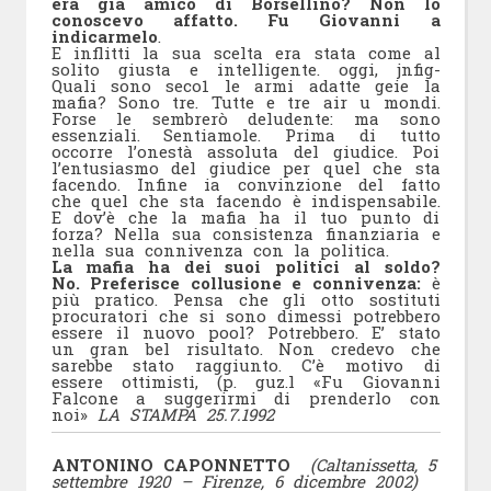
era già amico di Borsellino?
Non lo
conoscevo affatto. Fu Giovanni a
indicarmelo
.
E inflitti la sua scelta era stata come al
solito giusta e intelligente. oggi, jnfig-
Quali sono seco1 le armi adatte geie la
mafia? Sono tre. Tutte e tre air u mondi.
Forse le sembrerò deludente: ma sono
essenziali. Sentiamole. Prima di tutto
occorre l’onestà assoluta del giudice. Poi
l’entusiasmo del giudice per quel che sta
facendo. Infine ia convinzione del fatto
che quel che sta facendo è indispensabile.
E dov’è che la mafia ha il tuo punto di
forza? Nella sua consistenza finanziaria e
nella sua connivenza con la politica.
La mafia ha dei suoi politici al soldo?
No. Preferisce collusione e connivenza:
è
più pratico. Pensa che gli otto sostituti
procuratori che si sono dimessi potrebbero
essere il nuovo pool? Potrebbero. E’ stato
un gran bel risultato. Non credevo che
sarebbe stato raggiunto. C’è motivo di
essere ottimisti, (p. guz.l «Fu Giovanni
Falcone a suggerirmi di prenderlo con
noi»
LA STAMPA 25.7.1992
ANTONINO CAPONNETTO
(Caltanissetta, 5
settembre 1920 – Firenze, 6 dicembre 2002)