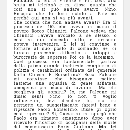
Falcone.
Io ero a Firenze e lui, così, alla
bruta mi telefonò e mi disse: guarda che
così non si può andare avanti, Nino.
Bisogna che tu tomi subito a Palermo,
perché qui non si va più avanti.
Che cos’era che non andava avanti? Era il
processo dei 162 che aveva in mano il
povero Rocco Chinnici. Falcone vedeva che
Chinnici l’aveva avocato a se stesso, o
così si era bloccato tutto, e nessuno
poteva intervenire. E lei si convinse a
tornare al suo posto di comando. Bè, ci
furono parecchie difficoltà e intoppi e
burocrazie da superare Poi ce la facemmo.
Quel processo era fondamentale: partiva
dalla prima grande inchiesta congiunta di
polizia e carabinieri ordinata dal generale
Dalla Chiesa. E Borsellino? Ecco. Falcone
mi convinse che bisognava mettere
insieme una squadra di gente affiatata,
omogenea per modo di lavorare… Ma chi
sceglieva gli uomini? Io, ma Falcone mi
disse: senti Nino, io non ti voglio
influenzare, devi decidere tu, ma mi
permetto un suggerimento: faresti bene a
ripescare Paolo Borsellino. Disse pi oprio
così: ripescare? Sì, Giovanni mi spiegò che
Paolo era rimasto emarginato dopo aver
ricevuto l’incarico di occuparsi della morte
del commissario Boris Giuliano.
Ma lei