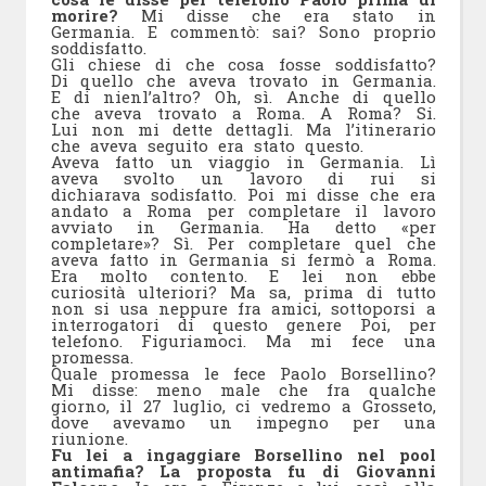
morire?
Mi disse che era stato in
Germania. E commentò: sai? Sono proprio
soddisfatto.
Gli chiese di che cosa fosse soddisfatto?
Di quello che aveva trovato in Germania.
E di nienl’altro? Oh, sì. Anche di quello
che aveva trovato a Roma. A Roma? Si.
Lui non mi dette dettagli. Ma l’itinerario
che aveva seguito era stato questo.
Aveva fatto un viaggio in Germania. Lì
aveva svolto un lavoro di rui si
dichiarava sodisfatto. Poi mi disse che era
andato a Roma per completare il lavoro
avviato in Germania. Ha detto «per
completare»? Sì. Per completare quel che
aveva fatto in Germania si fermò a Roma.
Era molto contento. E lei non ebbe
curiosità ulteriori? Ma sa, prima di tutto
non si usa neppure fra amici, sottoporsi a
interrogatori di questo genere Poi, per
telefono. Figuriamoci. Ma mi fece una
promessa.
Quale promessa le fece Paolo Borsellino?
Mi disse: meno male che fra qualche
giorno, il 27 luglio, ci vedremo a Grosseto,
dove avevamo un impegno per una
riunione.
Fu lei a ingaggiare Borsellino nel pool
antimafia? La proposta fu di Giovanni