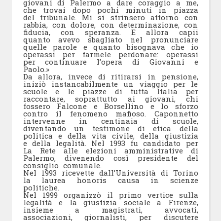
giovani di Palermo a dare coraggio a me,
che trovai dopo pochi minuti in piazza
del tribunale. Mi si strinsero attorno con
rabbia, con dolore, con determinazione, con
fiducia, con speranza. E allora capii
quanto avevo sbagliato nel pronunciare
quelle parole e quanto bisognava che io
operassi per farmele perdonare: operassi
per continuare l’opera di Giovanni e
Paolo.»
Da allora, invece di ritirarsi in pensione,
iniziò instancabilmente un viaggio per le
scuole e le piazze di tutta Italia per
raccontare, soprattutto ai giovani, chi
fossero Falcone e Borsellino e lo sforzo
contro il fenomeno mafioso. Caponnetto
intervenne in centinaia di scuole,
diventando un testimone di etica della
politica e della vita civile, della giustizia
e della legalità. Nel 1993 fu candidato per
La Rete alle elezioni amministrative di
Palermo, divenendo così presidente del
consiglio comunale.
Nel 1993 ricevette dall’Università di Torino
la laurea honoris causa in scienze
politiche.
Nel 1999 organizzò il primo vertice sulla
legalità e la giustizia sociale a Firenze,
insieme a magistrati, avvocati,
associazioni, giornalisti, per discutere