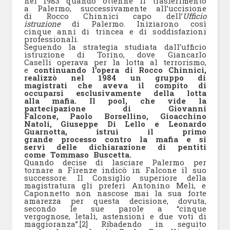
nel 1983 quando ottenne il trasferimento
a Palermo, successivamente all’uccisione
di Rocco Chinnici capo dell’
Ufficio
istruzione
di Palermo. Iniziarono così
cinque anni di trincea e di soddisfazioni
professionali.
Seguendo la strategia studiata dall’ufficio
istruzione di Torino, dove Giancarlo
Caselli operava per la lotta al terrorismo,
e
continuando l’opera di Rocco Chinnici,
realizzò nel 1984 un gruppo di
magistrati che aveva il compito di
occuparsi esclusivamente della lotta
alla mafia. Il pool, che vide la
partecipazione di Giovanni
Falcone, Paolo Borsellino, Gioacchino
Natoli, Giuseppe Di Lello e Leonardo
Guarnotta, istruì il primo
grande processo contro la mafia e si
servì delle dichiarazione di pentiti
come Tommaso Buscetta.
Quando decise di lasciare Palermo per
tornare a Firenze indicò in Falcone il suo
successore. Il Consiglio superiore della
magistratura gli preferì Antonino Meli, e
Caponnetto non nascose mai la sua forte
amarezza per questa decisione, dovuta,
secondo le sue parole a “cinque
vergognose, letali, astensioni e due voti di
maggioranza”.[2] Ribadendo in seguito