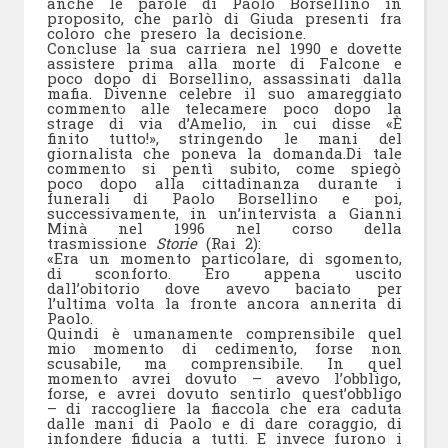
anche le parole di Paolo Borsellino in
proposito, che parlò di Giuda presenti fra
coloro che presero la decisione.
Concluse la sua carriera nel 1990 e dovette
assistere prima alla morte di Falcone e
poco dopo di Borsellino, assassinati dalla
mafia. Divenne celebre il suo amareggiato
commento alle telecamere poco dopo la
strage di via d’Amelio, in cui disse «È
finito tutto!», stringendo le mani del
giornalista che poneva la domanda.Di tale
commento si pentì subito, come spiegò
poco dopo alla cittadinanza durante i
funerali di Paolo Borsellino e poi,
successivamente, in un’intervista a Gianni
Minà nel 1996 nel corso della
trasmissione
Storie
(Rai 2):
«Era un momento particolare, di sgomento,
di sconforto. Ero appena uscito
dall’obitorio dove avevo baciato per
l’ultima volta la fronte ancora annerita di
Paolo.
Quindi è umanamente comprensibile quel
mio momento di cedimento, forse non
scusabile, ma comprensibile. In quel
momento avrei dovuto – avevo l’obbligo,
forse, e avrei dovuto sentirlo quest’obbligo
– di raccogliere la fiaccola che era caduta
dalle mani di Paolo e di dare coraggio, di
infondere fiducia a tutti. E invece furono i