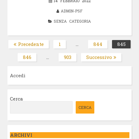
14 FEBBRAIO 2022
ADMIN-PSF
SENZA CATEGORIA
Paginazione
Precedente
1
…
844
845
Pagina
Pagina
Pagin
degli
846
…
903
Successivo
Pagina
Pagina
articoli
Accedi
Cerca
CERCA
ARCHIVI