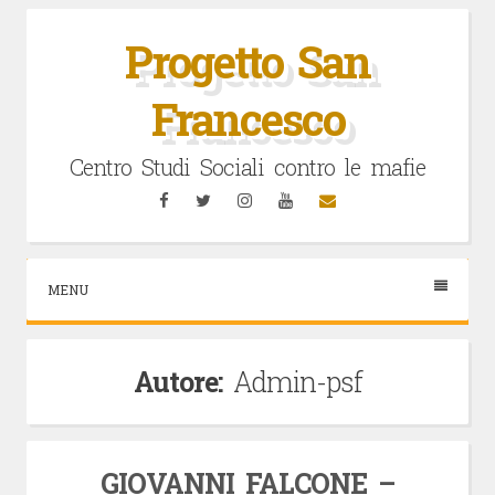
Vai
al
Progetto San
contenuto
Francesco
Centro Studi Sociali contro le mafie
Facebook
Twitter
Instagram
YouTube
Email
MENU
Autore:
Admin-psf
GIOVANNI FALCONE –