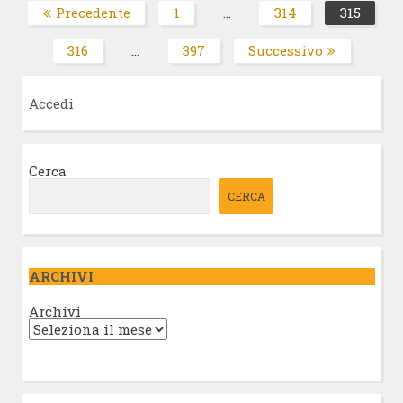
Paginazione
Precedente
1
…
314
315
Pagina
Pagina
Pagin
degli
316
…
397
Successivo
Pagina
Pagina
articoli
Accedi
Cerca
CERCA
ARCHIVI
Archivi