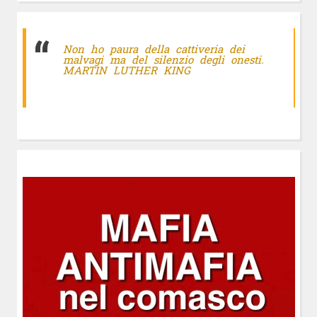
Non ho paura della cattiveria dei
malvagi ma del silenzio degli onesti.
MARTIN LUTHER KING