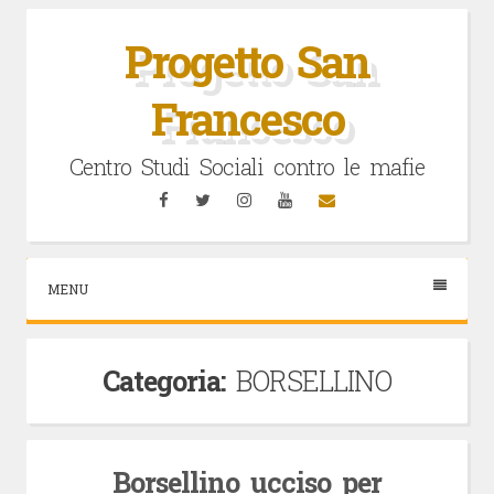
Vai
al
Progetto San
contenuto
Francesco
Centro Studi Sociali contro le mafie
Facebook
Twitter
Instagram
YouTube
Email
MENU
Categoria:
BORSELLINO
Borsellino ucciso per