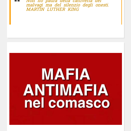
Non ho paura della cattiveria dei
malvagi ma del silenzio degli onesti.
MARTIN LUTHER KING