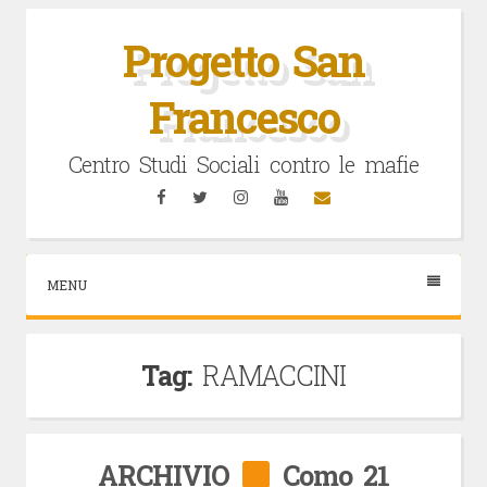
Vai
al
Progetto San
contenuto
Francesco
Centro Studi Sociali contro le mafie
Facebook
Twitter
Instagram
YouTube
Email
MENU
Tag:
RAMACCINI
ARCHIVIO
Como 21