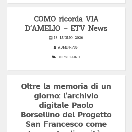
COMO ricorda VIA
D’AMELIO – ETV News
18 LUGLIO 2026
ADMIN-PSF
BORSELLINO
𝗢𝗹𝘁𝗿𝗲 𝗹𝗮 𝗺𝗲𝗺𝗼𝗿𝗶𝗮 𝗱𝗶 𝘂𝗻
𝗴𝗶𝗼𝗿𝗻𝗼: 𝗹’𝗮𝗿𝗰𝗵𝗶𝘃𝗶𝗼
𝗱𝗶𝗴𝗶𝘁𝗮𝗹𝗲 𝗣𝗮𝗼𝗹𝗼
𝗕𝗼𝗿𝘀𝗲𝗹𝗹𝗶𝗻𝗼 𝗱𝗲𝗹 𝗣𝗿𝗼𝗴𝗲𝘁𝘁𝗼
𝗦𝗮𝗻 𝗙𝗿𝗮𝗻𝗰𝗲𝘀𝗰𝗼 𝗰𝗼𝗺𝗲