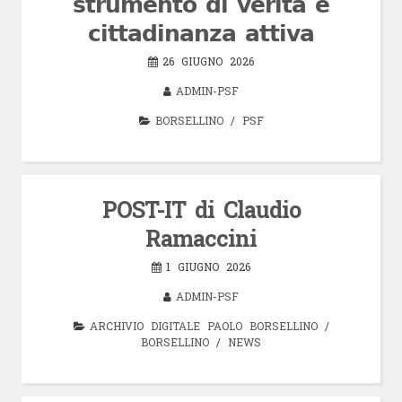
𝘀𝘁𝗿𝘂𝗺𝗲𝗻𝘁𝗼 𝗱𝗶 𝘃𝗲𝗿𝗶𝘁𝗮̀ 𝗲
𝗰𝗶𝘁𝘁𝗮𝗱𝗶𝗻𝗮𝗻𝘇𝗮 𝗮𝘁𝘁𝗶𝘃𝗮
26 GIUGNO 2026
ADMIN-PSF
BORSELLINO
/
PSF
POST-IT di Claudio
Ramaccini
1 GIUGNO 2026
ADMIN-PSF
ARCHIVIO DIGITALE PAOLO BORSELLINO
/
BORSELLINO
/
NEWS