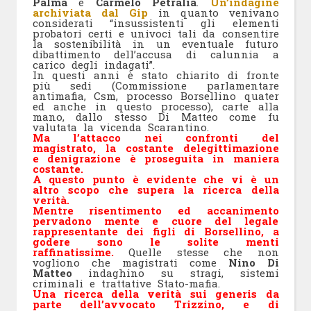
Palma
e
Carmelo Petralia
.
Un’indagine
archiviata dal Gip
in quanto venivano
considerati “insussistenti gli elementi
probatori certi e univoci tali da consentire
la sostenibilità in un eventuale futuro
dibattimento dell’accusa di calunnia a
carico degli indagati”.
In questi anni è stato chiarito di fronte
più sedi (Commissione parlamentare
antimafia, Csm, processo Borsellino quater
ed anche in questo processo), carte alla
mano, dallo stesso Di Matteo come fu
valutata la vicenda Scarantino.
Ma l’attacco nei confronti del
magistrato, la costante delegittimazione
e denigrazione è proseguita in maniera
costante.
A questo punto è evidente che vi è un
altro scopo che supera la ricerca della
verità.
Mentre risentimento ed accanimento
pervadono mente e cuore del legale
rappresentante dei figli di Borsellino, a
godere sono le solite menti
raffinatissime.
Quelle stesse che non
vogliono che magistrati come
Nino Di
Matteo
indaghino su stragi, sistemi
criminali e trattative Stato-mafia.
Una ricerca della verità sui generis da
parte dell’avvocato Trizzino, e di