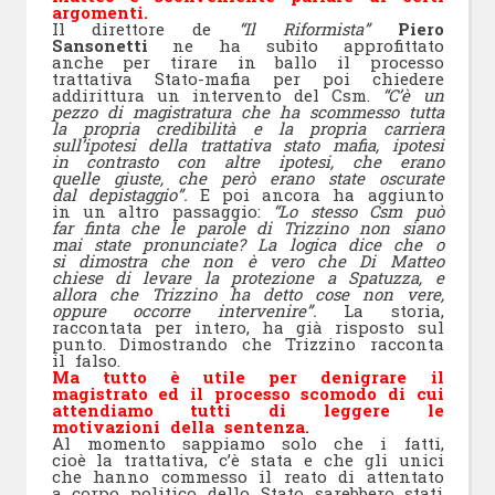
argomenti.
Il direttore de
“Il Riformista”
Piero
Sansonetti
ne ha subito approfittato
anche per tirare in ballo il processo
trattativa Stato-mafia per poi chiedere
addirittura un intervento del Csm.
“C’è un
pezzo di magistratura che ha scommesso tutta
la propria credibilità e la propria carriera
sull’ipotesi della trattativa stato mafia, ipotesi
in contrasto con altre ipotesi, che erano
quelle giuste, che però erano state oscurate
dal depistaggio”.
E poi ancora ha aggiunto
in un altro passaggio:
“Lo stesso Csm può
far finta che le parole di Trizzino non siano
mai state pronunciate? La logica dice che o
si dimostra che non è vero che Di Matteo
chiese di levare la protezione a Spatuzza, e
allora che Trizzino ha detto cose non vere,
oppure occorre intervenire”.
La storia,
raccontata per intero, ha già risposto sul
punto. Dimostrando che Trizzino racconta
il falso.
Ma tutto è utile per denigrare il
magistrato ed il processo scomodo di cui
attendiamo tutti di leggere le
motivazioni della sentenza.
Al momento sappiamo solo che i fatti,
cioè la trattativa, c’è stata e che gli unici
che hanno commesso il reato di attentato
a corpo politico dello Stato sarebbero stati