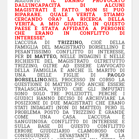
AGGIUNTO: “
IL DANNO PROVOCATO
DALL’INCAPACITÀ DI ALCUNI
MAGISTRATI È FATTO. NON SI PUÒ
RIPARARE. QUALE VERITÀ STIAMO
CERCANDO ORA? LA RICERCA DELLA
VERITÀ, A MIO GIUDIZIO, IN QUESTO
PAESE È STATA AFFIDATA A PERSONE
CHE ERANO IN CONFLITTO DI
INTERESSE”.
L’ACCUSA DI
TRIZZINO,
CIOÈ DELLA
FAMIGLIA DEL MAGISTRATO BORSELLINO È
PESANTISSIMO. CONFLITTO DI INTERESSE,
PER
DI MATTEO,
NELLE INDAGINI E NELLE
RICHIESTE DEL MAGISTRATO. OLTRETUTTO
TRIZZINO, OLTRE AD ESSERE L’AVVOCATO
DELLA FAMIGLIA È ANCHE IL MARITO DI
UNA DELLE FIGLIE DI
PAOLO
BORSELLINO.
NEL PROCESSO IN CORSO LA
QUESTIONE DI MATTEO PUÒ ANCHE ESSERE
TRALASCIATA, VISTO CHE GLI IMPUTATI
SONO SOLO TRE POLIZIOTTI, PERCHÉ I
GIUDICI HANNO DECISO DI ARCHIVIARE LA
POSIZIONE DI DUE MAGISTRATI CHE ERANO
STATI INDAGATI (NON DI MATTEO). PERÒ IL
PROBLEMA POSTO DA TRIZZINO È GRANDE
COME UNA CASA. L’ACCUSA È
SANGUINOSA: CONFLITTO DI INTERESSE E
SULLA BASE DI QUESTO CONFLITTO
ERRORE GIUDIZIARIO CLAMOROSO CON
CONSEGUENZE DEVASTANTI PER LA