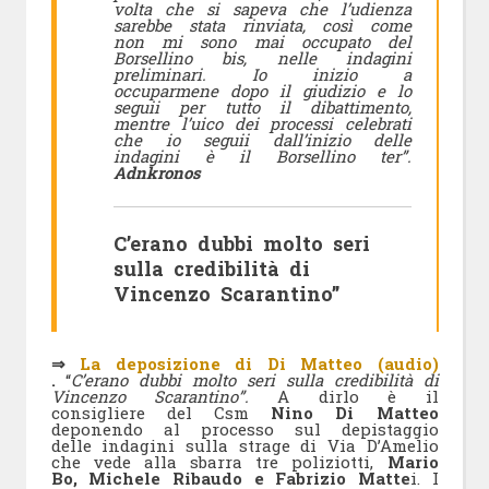
volta che si sapeva che l’udienza
sarebbe stata rinviata, così come
non mi sono mai occupato del
Borsellino bis, nelle indagini
preliminari. Io inizio a
occuparmene dopo il giudizio e lo
seguii per tutto il dibattimento,
mentre l’uico dei processi celebrati
che io seguii dall’inizio delle
indagini è il Borsellino ter”.
Adnkronos
C’erano dubbi molto seri
sulla credibilità di
Vincenzo Scarantino”
⇒
La deposizione di Di Matteo (audio)
.
“
C’erano dubbi molto seri sulla credibilità di
Vincenzo Scarantino”.
A dirlo è il
consigliere del Csm
Nino Di Matteo
deponendo al processo sul depistaggio
delle indagini sulla strage di Via D’Amelio
che vede alla sbarra tre poliziotti,
Mario
Bo, Michele Ribaudo e Fabrizio Matte
i. I