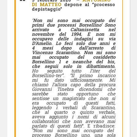
DI MATTEO
depone al “processo
depistaggio”
‘Non mi sono mai occupato dei
primi due processi Borsellino’ Sono
arrivato a Caltanissetta nel
novembre del 1994. E non mi
occupavo delle indagini su via
D’Amelio. Lo feci solo due anni e
4 mesi dopo dall’arresto di
Vincenzo Scarantino.
Non mi sono
mai occupato del cosiddetto
Borsellino 1 e neanche del bis,
che seguii solo in dibattimento.
Ho seguito tutto l’iter del
Borsellino-ter”.
“Il primo incarico
mi fu dato ufficiosamente. Mi
chiamò l’allora capo della procura
Giovanni Tinebra dicendomi che
sarebbe stato opportuno che
sentisse un magistrato che non si
era occupato di questi fatti,
leggendo i verbali di Scarantino,
che al quarto o quinto verbale,
aveva aggiunto i nomi di alcuni
collaboratori che non avevano mai
parlato di questi fatti
“. E ribadisce:
“Non mi sono mai occupato del
processo Borsellino uno, una sola