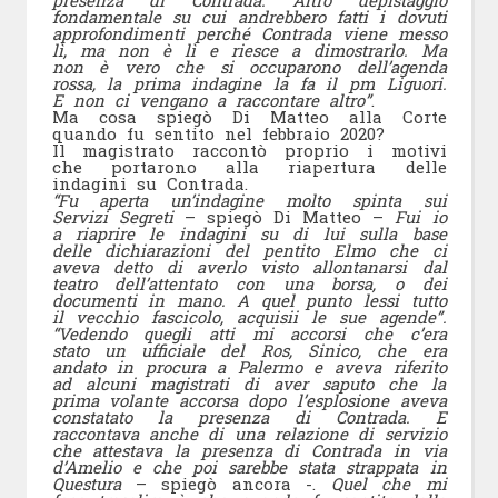
presenza di Contrada. Altro depistaggio
fondamentale su cui andrebbero fatti i dovuti
approfondimenti perché Contrada viene messo
lì, ma non è lì e riesce a dimostrarlo. Ma
non è vero che si occuparono dell’agenda
rossa, la prima indagine la fa il pm Liguori.
E non ci vengano a raccontare altro”
.
Ma cosa spiegò Di Matteo alla Corte
quando fu sentito nel febbraio 2020?
Il magistrato raccontò proprio i motivi
che portarono alla riapertura delle
indagini su Contrada.
“Fu aperta un’indagine molto spinta sui
Servizi Segreti
– spiegò Di Matteo –
Fui io
a riaprire le indagini su di lui sulla base
delle dichiarazioni del pentito Elmo che ci
aveva detto di averlo visto allontanarsi dal
teatro dell’attentato con una borsa, o dei
documenti in mano. A quel punto lessi tutto
il vecchio fascicolo, acquisii le sue agende”.
“Vedendo quegli atti mi accorsi che c’era
stato un ufficiale del Ros, Sinico, che era
andato in procura a Palermo e aveva riferito
ad alcuni magistrati di aver saputo che la
prima volante accorsa dopo l’esplosione aveva
constatato la presenza di Contrada. E
raccontava anche di una relazione di servizio
che attestava la presenza di Contrada in via
d’Amelio e che poi sarebbe stata strappata in
Questura
– spiegò ancora -.
Quel che mi