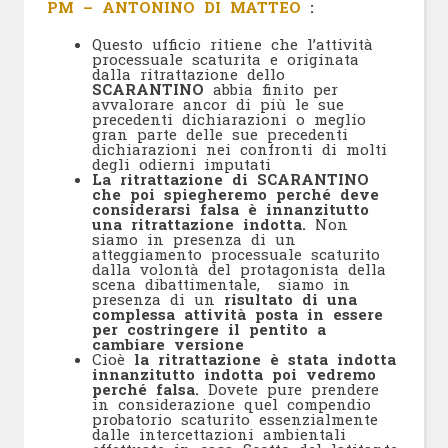
PM – ANTONINO DI MATTEO
:
Questo ufficio ritiene che l’attività
processuale scaturita e originata
dalla ritrattazione dello
SCARANTINO
abbia finito per
avvalorare ancor di più le sue
precedenti dichiarazioni o meglio
gran parte delle sue precedenti
dichiarazioni nei confronti di molti
degli odierni imputati
La ritrattazione di SCARANTINO
che poi spiegheremo perché deve
considerarsi falsa
è innanzitutto
una ritrattazione indotta.
Non
siamo in presenza di un
atteggiamento processuale scaturito
dalla volontà del protagonista della
scena dibattimentale, siamo in
presenza di un
risultato di una
complessa attività posta in essere
per costringere il pentito a
cambiare versione
Cioè
la ritrattazione è stata indotta
innanzitutto indotta poi vedremo
perché falsa
.
Dovete pure prendere
in considerazione quel compendio
probatorio scaturito essenzialmente
dalle intercettazioni ambientali