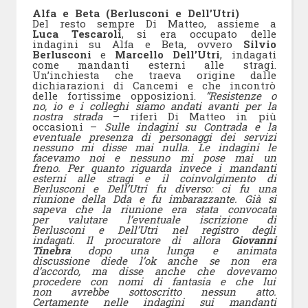
Alfa e Beta (Berlusconi e Dell’Utri)
Del resto sempre Di Matteo, assieme a
Luca Tescaroli
, si era occupato delle
indagini su Alfa e Beta, ovvero
Silvio
Berlusconi
e
Marcello Dell’Utri
, indagati
come mandanti esterni alle stragi.
Un’inchiesta che traeva origine dalle
dichiarazioni di Cancemi e che incontrò
delle fortissime opposizioni.
“Resistenze o
no, io e i colleghi siamo andati avanti per la
nostra strada
– riferì Di Matteo in più
occasioni –
Sulle indagini su Contrada e la
eventuale presenza di personaggi dei servizi
nessuno mi disse mai nulla. Le indagini le
facevamo noi e nessuno mi pose mai un
freno. Per quanto riguarda invece i mandanti
esterni alle stragi e il coinvolgimento di
Berlusconi e Dell’Utri fu diverso: ci fu una
riunione della Dda e fu imbarazzante. Già si
sapeva che la riunione era stata convocata
per valutare l’eventuale iscrizione di
Berlusconi e Dell’Utri nel registro degli
indagati. Il procuratore di allora
Giovanni
Tinebra
dopo una lunga e animata
discussione diede l’ok anche se non era
d’accordo, ma disse anche che dovevamo
procedere con nomi di fantasia e che lui
non avrebbe sottoscritto nessun atto.
Certamente nelle indagini sui mandanti