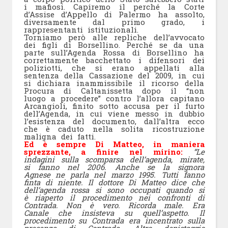
i mafiosi. Capiremo il perché la Corte
d’Assise d’Appello di Palermo ha assolto,
diversamente dal primo grado, i
rappresentanti istituzionali.
Torniamo però alle repliche dell’avvocato
dei figli di Borsellino. Perché se da una
parte sull’Agenda Rossa di Borsellino ha
correttamente bacchettato i difensori dei
poliziotti, che si erano appellati alla
sentenza della Cassazione del 2009, in cui
si dichiara inammissibile il ricorso della
Procura di Caltanissetta dopo il “non
luogo a procedere” contro l’allora capitano
Arcangioli, finito sotto accusa per il furto
dell’Agenda, in cui viene messo in dubbio
l’esistenza del documento, dall’altra ecco
che è caduto nella solita ricostruzione
maligna dei fatti.
Ed è sempre Di Matteo, in maniera
sprezzante, a finire nel mirino:
“Le
indagini sulla scomparsa dell’agenda, mirate,
si fanno nel 2006. Anche se la signora
Agnese ne parla nel marzo 1995. Tutti fanno
finta di niente. Il dottore Di Matteo dice che
dell’agenda rossa si sono occupati quando si
è riaperto il procedimento nei confronti di
Contrada. Non è vero. Ricorda male. Era
Canale che insisteva su quell’aspetto. Il
procedimento su Contrada era incentrato sulla