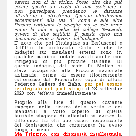
esterni non ci fu vicino. Posso dire che può
essere questo un modo di non sostenere e
non partecipare, prendendo le distanze
all’interno e all’esterno. Quando chiedevamo
accertamenti alla Dia di Roma e alle altre
Procure partivano le deleghe ma le sole firme
erano la mia e quella del collega Tescaroli,
ovvero di due sostituti. E questo certo non
deponeva bene a favore dell’indagine”
.
E’ noto che poi l’indagine su Berlusconi e
Dell’Utri fu archiviata. Certo è che le
indagini sui mandanti esterni sono in
qualche maniera andate avanti anche con
l’impegno di più procure italiane. Di
queste indagini, del resto, Di Matteo si
stava occupando alla Procura nazionale
antimafia, prima di essere illogicamente
estromesso dal Procuratore capo di allora
Federico Cafiero de Raho
,
per poi essere
reintegrato nel pool stragi
il 23 settembre
2020 con “effetto immediatamente
Proprio alla luce di questo costante
impegno nella ricerca della verità e dei
mandanti a volto coperto di quella
terribile stagione di attentati si evince la
differenza tra chi può essere responsabile
del depistaggio, che certamente ha avuto
luogo, o meno.
Ma Trizzino, con disonestà intellettuale
,