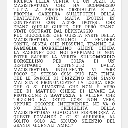
RICERCA DELLA VERITÀ. C’È UN PEZZO DI
MAGISTRATURA CHE HA SCOMMESSO
TUTTA LA PROPRIA CREDIBILITÀ E LA
PROPRIA CARRIERA SULL’IPOTESI DELLA
TRATTATIVA STATO MAFIA, IPOTESI IN
CONTRASTO CON ALTRE IPOTESI, CHE
ERANO QUELLE GIUSTE, CHE PERÒ ERANO
STATE OSCURATE DAL DEPISTAGGIO.
PUÒ SUCCEDERE CHE QUESTA PARTE DELLA
MAGISTRATURA RINUNCI A RENDERE
CONTO, SENZA CHE NESSUNO, TRANNE LA
FAMIGLIA BORSELLINO
, GLIENE CHIEDA
LA RAGIONE? OGGI NOI SAPPIAMO DI NON
POTER SAPERE LA VERITÀ SULL’
OMICIDIO
BORSELLINO
PER COLPA DI UN
DEPISTAGGIO SOSTENUTO DALLA
MAGISTRATURA INQUIRENTE. VI PARE
POCO? LO STESSO CSM PUÒ FAR FINTA
CHE LE PAROLE DI
TRIZZINO
NON SIANO
MAI STATE PRONUNCIATE? LA LOGICA DICE
CHE O SI DIMOSTRA CHE NON È VERO
CHE
DI MATTEO
CHIESE DI LEVARE LA
PROTEZIONE A
SPATUZZA,
E ALLORA CHE
TRIZZINO HA DETTO COSE NON VERE,
OPPURE OCCORRE INTERVENIRE. NE VA O
NO DELLA CREDIBILITÀ DELLA
MAGISTRATURA? QUALCUNO RISPONDERÀ A
QUESTE DOMANDE O CI SI AFFIDERÀ, AL
SOLITO, SOLO AL SICURO SILENZIO DEL
GRANDI GIORNALI AMICI?