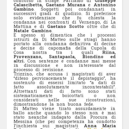
concorso in strage. Parliamo di
Giuseppe
Calascibetta, Gaetano Murana
e
Antonino
Gambino
. Soggetti poi condannati in
successivi gradi di giudizio. Si preferisce
solo evidenziare che fu chiesta la
condanna nei confronti di Vernengo, di La
Mattina e di
Gaetano Scotto
oltre che di
Natale Gambino
.
E spesso si dimentica che i processi
istruiti da Di Matteo sulle stragi hanno
portato alla condanna definitiva di decine
e decine di capomafia della Cupola di
Cosa nostra tra i quali
Riina,
Provenzano, Santapaola, Biondino ed
altri.
Con sentenze e condanne mai messe
in discussione e non interessate dal
processo di revisione.
Trizzino, che accusa i magistrati di aver
“difeso pervicacemente il depistaggio”, ha
sostenuto di essersi limitato “a dati di
fatto assolutamente incontestabili”.
Altrettanti dati di fatto sono stati
sistematicamente boicottati o non
considerati nelle sue ricostruzioni,
dimostrandone la non buona fede.
Di Matteo viene tirato assurdamente in
ballo anche quando lo stesso non è mai
stato neanche indagato dalla Procura di
Messina (che per competenza ha condotto
l’inchiesta sui magistrati
Anna Maria