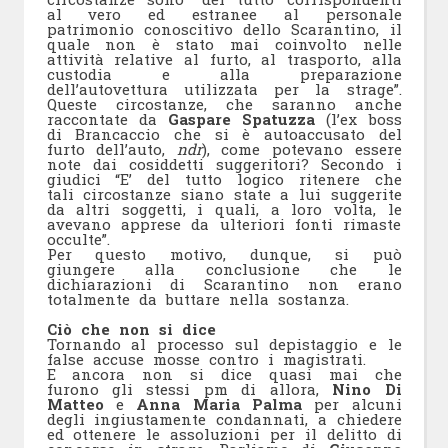
al vero ed estranee al personale
patrimonio conoscitivo dello Scarantino, il
quale non è stato mai coinvolto nelle
attività relative al furto, al trasporto, alla
custodia e alla preparazione
dell’autovettura utilizzata per la strage”.
Queste circostanze, che saranno anche
raccontate da
Gaspare Spatuzza
(l’ex boss
di Brancaccio che si è autoaccusato del
furto dell’auto,
ndr
), come potevano essere
note dai cosiddetti suggeritori? Secondo i
giudici “E’ del tutto logico ritenere che
tali circostanze siano state a lui suggerite
da altri soggetti, i quali, a loro volta, le
avevano apprese da ulteriori fonti rimaste
occulte”.
Per questo motivo, dunque, si può
giungere alla conclusione che le
dichiarazioni di Scarantino non erano
totalmente da buttare nella sostanza.
Ciò che non si dice
Tornando al processo sul depistaggio e le
false accuse mosse contro i magistrati.
E ancora non si dice quasi mai che
furono gli stessi pm di allora,
Nino Di
Matteo
e
Anna Maria Palma
per alcuni
degli ingiustamente condannati, a chiedere
ed ottenere le assoluzioni per il delitto di