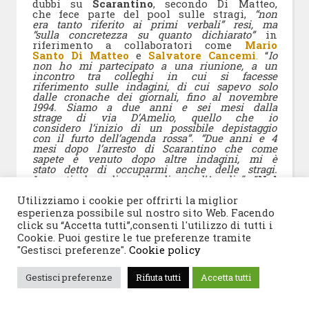
dubbi su
Scarantino
, secondo Di Matteo,
che fece parte del pool sulle stragi,
“non
era tanto riferito ai primi verbali” resi, ma
“sulla concretezza su quanto dichiarato”
in
riferimento a collaboratori come
Mario
Santo Di Matteo
e
Salvatore Cancemi
.
“
Io
non ho mi partecipato a una riunione, a un
incontro tra colleghi in cui si facesse
riferimento sulle indagini, di cui sapevo solo
dalle cronache dei giornali, fino al novembre
1994. Siamo a due anni e sei mesi dalla
strage di via D’Amelio, quello che io
considero l’inizio di un possibile depistaggio
con il furto dell’agenda rossa”. “
Due anni e 4
mesi dopo l’arresto di Scarantino che come
sapete è venuto dopo altre indagini, mi è
stato detto di occuparmi anche delle stragi.
In particolare di quella di via d’Amelio”
. “Nel
mio ricordo ad occuparsi delle indagini e
della gestione di Vincenzo Scarantino
Utilizziamo i cookie per offrirti la miglior
c’era sicuramente Mario Bo e due
esperienza possibile sul nostro sito Web. Facendo
ispettori, molto bravi, Ricerca e
click su “Accetta tutti”,consenti l'utilizzo di tutti i
Maniscalchi. Ribaudo e Mattei, nel mio
Cookie. Puoi gestire le tue preferenze tramite
ricordo avevano un ruolo marginale”. Di
"Gestisci preferenze".
Cookie policy
Matteo
ricorda di avere indagato “fondo
sulla presenza di
Bruno Contrada
in via
D’Amelio dopo la strage”. Dice:
“
Fui io a
Gestisci preferenze
Rifiuta tutti
Accetta tutti
riaprire le indagini su di lui sulla base delle
dichiarazioni del pentito
Elmo
che ci aveva
detto di averlo visto allontanarsi dal teatro