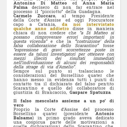
Antonino Di Matteo
ed
Anna Maria
Palma
decisero di non far entrare nel
processo il “picciotto” della Guadagna.
Carmelo Zuccaro
, al tempo Presidente
della Corte d’Assise ed oggi Procuratore
capo a Catania,
da noi intervistato
qualche anno addietro
disse in maniera
chiara di non credere che
“a Di Matteo si
possano rimproverare errori importanti in
questa vicenda”
e che la
“‘costruzione’ della
falsa collaborazione dello Scarantino”
fosse
“espressione di gravi scorrettezze poste in
essere da taluni investigatori per ottenere con
mezzi illeciti dei risultati immediati
nell’individuazione di alcuni dei responsabili
della strage di via d’Amelio”
.
Sempre sul punto si tralasciano le
considerazioni del Borsellino quater che
hanno messo in evidenza tutti i punti di
contatto tra il dichiarato del falso pentito
Scarantino e quello del collaboratore di
giustizia di Brancaccio,
Gaspare Spatuzza
.
Il falso mescolato assieme a un po’ di
vero
Proprio la Corte d’Assise del processo
Borsellino quater (presidente
Antonio
Balsamo
) in primo grado aveva dedicato
una cospicua parte delle motivazioni a
quelle dichiarazioni dello Scarantino che,