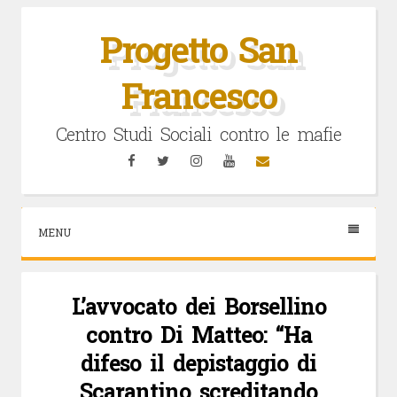
Vai
al
Progetto San
contenuto
Francesco
Centro Studi Sociali contro le mafie
Facebook
Twitter
Instagram
YouTube
Email
MENU
L’avvocato dei Borsellino
contro Di Matteo: “Ha
difeso il depistaggio di
Scarantino screditando