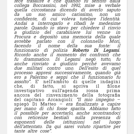
fece trasalire è che quando fu sentito dalla
collega Boccassini, nel 1992, mise a verbale
quella circostanza dicendo di averlo saputo
da un suo amico carissimo, non un
confidente, di cui voleva tutelare l’identità.
Andai a interrogarlo e ribadì le medesime
parole. Quando io stavo per chiedere il rinvio
a giudizio del carabiniere lui venne in
Procura e depositò una memoria della quale
avrebbe parlato con il colonnello Mori,
facendo il nome della sua fonte: il
funzionario di polizia
Roberto Di Legami
.
Ricordo anche il momento dei confronti che
fu drammatico. Di Legami negò tutto, fu
anche rinviato a giudizio perché avevamo
due militari contro uno. Dell’esito di quel
processo appresi successivamente, quando già
ero a Palermo e seppi che il funzionario fu
assolto”.
E’ nell’ambito di quelle indagini
che, di fatto, si apriva il filone
investigativo sull’agenda rossa prima
ancora del rinvenimento della fotografia
del capitano Arcangioli:
“Il mio impegno
–
spiegò Di Matteo –
era finalizzato a capire
per mano di chi fosse sparita. Abbiamo fatto
il possibile per accertarlo, anche scontrandoci
con reticenze bestiali sulla presenza di
esponenti delle istituzioni nel luogo
dell’attentato. Da qui sarei voluto ripartire per
tante altre cose”
.