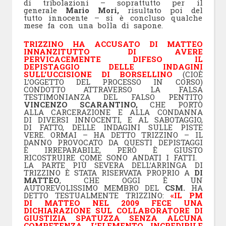
di tribolazioni – soprattutto per il
generale
Mario Mori,
risultato poi del
tutto innocente – si è concluso qualche
mese fa con una bolla di sapone.
TRIZZINO HA ACCUSATO DI MATTEO
INNANZITUTTO DI AVERE
PERVICACEMENTE DIFESO IL
DEPISTAGGIO DELLE INDAGINI
SULL’UCCISIONE DI BORSELLINO
(CIOÈ
L’OGGETTO DEL PROCESSO IN CORSO)
CONDOTTO ATTRAVERSO LA FALSA
TESTIMONIANZA DEL FALSO PENTITO
VINCENZO SCARANTINO,
CHE PORTÒ
ALLA CARCERAZIONE E ALLA CONDANNA
DI DIVERSI INNOCENTI, E AL SABOTAGGIO,
DI FATTO, DELLE INDAGINI SULLE PISTE
VERE. ORMAI – HA DETTO TRIZZINO – IL
DANNO PROVOCATO DA QUESTI DEPISTAGGI
È IRREPARABILE, PERÒ È GIUSTO
RICOSTRUIRE COME SONO ANDATI I FATTI.
LA PARTE PIÙ SEVERA DELL’ARRINGA DI
TRIZZINO È STATA RISERVATA PROPRIO A
DI
MATTEO
, CHE OGGI È UN
AUTOREVOLISSIMO MEMBRO DEL
CSM.
HA
DETTO TESTUALMENTE TRIZZINO:
«IL PM
DI MATTEO NEL 2009 FECE UNA
DICHIARAZIONE SUL COLLABORATORE DI
GIUSTIZIA SPATUZZA SENZA ALCUNA
COMPETENZA. L’ELEMENTO INCREDIBILE