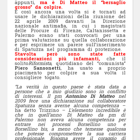
appunti,
ma è Di Matteo il “bersaglio
grosso” da colpire.
E così ancora una volta si è tornati ad
usare le dichiarazioni della riunione del
22 aprile 2009 davanti la Direzione
nazionale antimafia, in cui i magistrati
delle Procure di Firenze, Caltanissetta e
Palermo erano stati convocati per una
prima valutazione su quella collaborazione
e per esprimere un parere sull’inserimento
di Spatuzza nel programma di protezione.
Stavolta però sono state fatte
considerazioni più infamanti,
che il
solito
Riformista
, quotidiano del “comunista”
Piero Sansonetti
, ha usato a proprio
piacimento per colpire a sua volta il
consigliere togato.
“La verità in questo paese è stata data a
persone che a mio giudizio sono in conflitto
di interessi. Il pm
Antonino Di Matteo
nel
2009 fece una dichiarazione sul collaboratore
Spatuzza senza averne alcuna competenza
–
ha detto Trizzino –
L’elemento incredibile è
che in quell’anno Di Matteo da pm di
Palermo non aveva alcuna competenza per
entrare nei processi Borsellino uno e
Borsellino bis, a meno che temesse qualcosa
che potesse compromettere la sua carriera
professionale. Bisogna avere il coraggio di