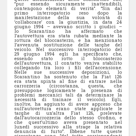
“pur essendo sicuramente inattendibili,
contengono elementi di verità”. “Sin dal
primo interrogatorio reso dopo la
manifestazione della sua volontà di
‘collaborare’ con la giustizia, in data 24
giugno 1994 – avevano scritto i giudici –
lo Scarantino ha affermato che
l’autovettura era stata rubata mediante la
rottura del bloccasterzo, e ha menzionato
l’avvenuta sostituzione delle targhe del
veicolo. Nel successivo interrogatorio del
29 giugno 1994 egli ha specificato che,
essendo stato rotto il bloccasterzo
dell’autovettura, il contatto veniva stabilito
collegando tra loro i fili dell’accensione.
Nelle sue successive deposizioni, lo
Scarantino ha sostenuto che la Fiat 126
era stata spinta al fine di entrare nella
carrozzeria (circostanza, questa, che
presuppone logicamente la presenza di
problemi meccanici tali da determinare la
necessità di trainare il veicolo). Egli,
inoltre, ha aggiunto di avere appreso che
sull’autovettura erano state applicate le
targhe di un’altra Fiat 126, prelevate
dall’autocarrozzeria dello stesso Orofino, e
che quest’ultimo aveva presentato nel
lunedì successivo alla strage la relativa
denuncia di furto”. Ebbene tutte queste
circostanze sono “del tutto corrispondenti