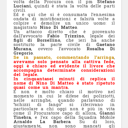
volta della Procura con il pm
Stefano
Luciani
, quindi è stata la volta delle parti
civili.
Ed è qui che si è consumata l’ennesima
ondata di mistificazioni e falsità volte a
colpire e demolire un unico uomo: il
magistrato
Nino Di Matteo
.
Un attacco diretto che è provenuto
dall’avvocato
Fabio Trizzino
, legale dei
figli di Borsellino
, che ieri ha anche
sostituito la parte civile di
Gaetano
Murana
, ovvero l’avvocato
Rosalba Di
Gregorio
.
Se in passato, commentando l’arringa
,
avevamo solo pensato alla cattiva fede,
oggi è chiaro ed evidente il livore che
accompagna determinate considerazioni
del legale.
In cinquantasei minuti di replica il
nome di Nino Di Matteo è stato ripetuto
quasi come un mantra.
E non è molto chiaro il motivo nel
momento in cui le difese dei poliziotti,
nelle arringhe, quando parlavano di
“schizzi di fango” si riferivano in
particolare a chi oggi non è più in vita
come il Procuratore capo di allora,
Gianni
Tinebra
, e l’ex capo della Squadra Mobile
Arnaldo La Barbera
. Su di loro,
giustamente, non sono mancati gli