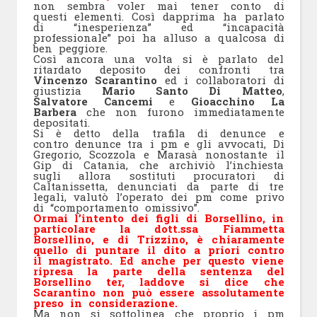
non sembra voler mai tener conto di
questi elementi. Così dapprima ha parlato
di “inesperienza” ed “incapacità
professionale” poi ha alluso a qualcosa di
ben peggiore.
Così ancora una volta si è parlato del
ritardato deposito dei confronti tra
Vincenzo Scarantino
ed i collaboratori di
giustizia
Mario Santo Di Matteo
,
Salvatore Cancemi
e
Gioacchino La
Barbera
che non furono immediatamente
depositati.
Si è detto della trafila di denunce e
contro denunce tra i pm e gli avvocati, Di
Gregorio, Scozzola e Marasà nonostante il
Gip di Catania, che archiviò l’inchiesta
sugli allora sostituti procuratori di
Caltanissetta, denunciati da parte di tre
legali, valutò l’operato dei pm come privo
di “comportamento omissivo”.
Ormai l’intento dei figli di Borsellino, in
particolare la dott.ssa Fiammetta
Borsellino, e di Trizzino, è chiaramente
quello di puntare il dito a priori contro
il magistrato. Ed anche per questo viene
ripresa la parte della sentenza del
Borsellino ter, laddove si dice che
Scarantino non può essere assolutamente
preso in considerazione.
Ma non si sottolinea che proprio i pm