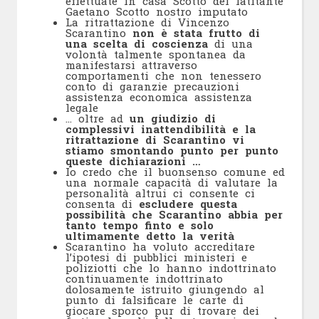
effettuate in casa Scotto del latitante
Gaetano Scotto nostro imputato
La ritrattazione di Vincenzo
Scarantino
non è stata frutto di
una scelta di coscienza
di una
volontà talmente spontanea da
manifestarsi attraverso
comportamenti che non tenessero
conto di garanzie precauzioni
assistenza economica assistenza
legale
… oltre ad
un giudizio di
complessivi inattendibilità e la
ritrattazione di Scarantino vi
stiamo smontando punto per punto
queste dichiarazioni …
Io credo che il buonsenso comune ed
una normale capacità di valutare la
personalità altrui ci consente ci
consenta di
escludere questa
possibilità che Scarantino abbia per
tanto tempo finto e solo
ultimamente detto la verità
Scarantino ha voluto accreditare
l’ipotesi di pubblici ministeri e
poliziotti che lo hanno indottrinato
continuamente indottrinato
dolosamente istruito giungendo al
punto di falsificare le carte di
giocare sporco pur di trovare dei