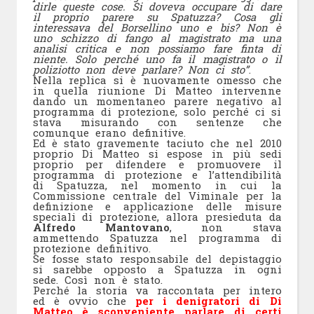
dirle queste cose. Si doveva occupare di dare
il proprio parere su Spatuzza? Cosa gli
interessava del Borsellino uno e bis? Non è
uno schizzo di fango al magistrato ma una
analisi critica e non possiamo fare finta di
niente. Solo perché uno fa il magistrato o il
poliziotto non deve parlare? Non ci sto”
.
Nella replica si è nuovamente omesso che
in quella riunione Di Matteo intervenne
dando un momentaneo parere negativo al
programma di protezione, solo perché ci si
stava misurando con sentenze che
comunque erano definitive.
Ed è stato gravemente taciuto che nel 2010
proprio Di Matteo si espose in più sedi
proprio per difendere e promuovere il
programma di protezione e l’attendibilità
di Spatuzza, nel momento in cui la
Commissione centrale del Viminale per la
definizione e applicazione delle misure
speciali di protezione, allora presieduta da
Alfredo Mantovano
, non stava
ammettendo Spatuzza nel programma di
protezione definitivo.
Se fosse stato responsabile del depistaggio
si sarebbe opposto a Spatuzza in ogni
sede. Così non è stato.
Perché la storia va raccontata per intero
ed è ovvio che
per i denigratori di Di
Matteo è sconveniente parlare di certi