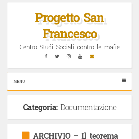
Vai
al
Progetto San
contenuto
Francesco
Centro Studi Sociali contro le mafie
Facebook
Twitter
Instagram
YouTube
Email
MENU
Categoria:
Documentazione
ARCHIVIO – Il teorema