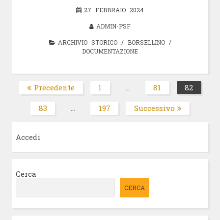
27 FEBBRAIO 2024
ADMIN-PSF
ARCHIVIO STORICO
/
BORSELLINO
/
DOCUMENTAZIONE
Paginazione
Precedente
1
…
81
82
Pagina
Pagina
Pagin
degli
83
…
197
Successivo
Pagina
Pagina
articoli
Accedi
Cerca
CERCA