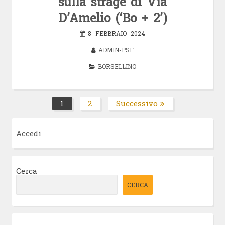
sulla strage di Via
D’Amelio (‘Bo + 2’)
8 FEBBRAIO 2024
ADMIN-PSF
BORSELLINO
Paginazione
1
2
Successivo
Pagina
Pagina
degli
articoli
Accedi
Cerca
CERCA