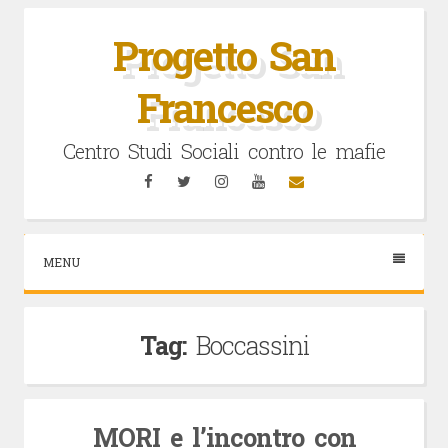
Vai
al
Progetto San
contenuto
Francesco
Centro Studi Sociali contro le mafie
Facebook
Twitter
Instagram
YouTube
Email
MENU
Tag:
Boccassini
MORI e l’incontro con