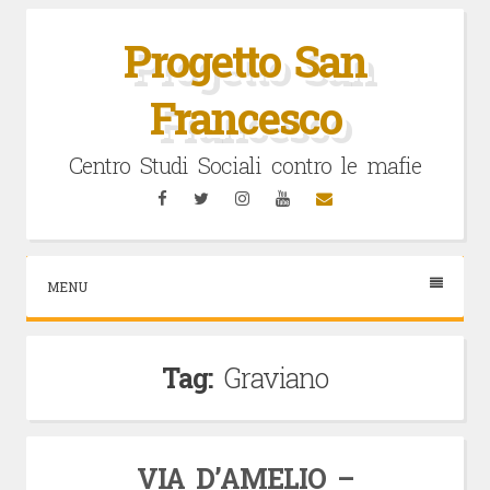
Vai
al
Progetto San
contenuto
Francesco
Centro Studi Sociali contro le mafie
Facebook
Twitter
Instagram
YouTube
Email
MENU
Tag:
Graviano
VIA D’AMELIO –