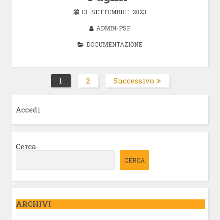
13 SETTEMBRE 2023
ADMIN-PSF
DOCUMENTAZIONE
Paginazione
1
2
Successivo
Pagina
Pagina
degli
articoli
Accedi
Cerca
CERCA
ARCHIVI