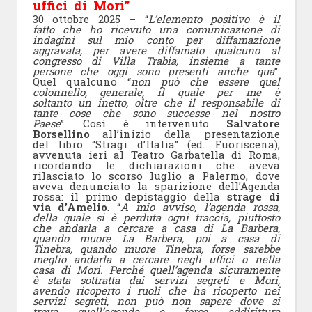
uffici di Mori”
30 ottobre 2025 – “
L’elemento positivo è il
fatto che ho ricevuto una comunicazione di
indagini sul mio conto per diffamazione
aggravata, per avere diffamato qualcuno al
congresso di Villa Trabia, insieme a tante
persone che oggi sono presenti anche qua
”.
Quel qualcuno “
non può che essere quel
colonnello, generale, il quale per me è
soltanto un inetto, oltre che il responsabile di
tante cose che sono successe nel nostro
Paese
”. Così è intervenuto
Salvatore
Borsellino
all’inizio della presentazione
del libro “Stragi d’Italia” (ed. Fuoriscena),
avvenuta ieri al Teatro Garbatella di Roma,
ricordando le dichiarazioni che aveva
rilasciato lo scorso luglio a Palermo, dove
aveva denunciato la sparizione dell’Agenda
rossa: il primo depistaggio della
strage di
via d’Amelio
. “
A mio avviso, l’agenda rossa,
della quale si è perduta ogni traccia, piuttosto
che andarla a cercare a casa di La Barbera,
quando muore La Barbera, poi a casa di
Tinebra, quando muore Tinebra, forse sarebbe
meglio andarla a cercare negli uffici o nella
casa di Mori. Perché quell’agenda sicuramente
è stata sottratta dai servizi segreti e Mori,
avendo ricoperto i ruoli che ha ricoperto nei
servizi segreti, non può non sapere dove si
trova quell’agenda e forse addirittura