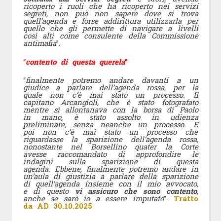
ricoperto i ruoli che ha ricoperto nei servizi
segreti, non può non sapere dove si trova
quell’agenda e forse addirittura utilizzarla per
quello che gli permette di navigare a livelli
così alti come consulente della Commissione
antimafia
”.
“
contento
di questa querela
”
“
finalmente potremo andare davanti a un
giudice a parlare dell’agenda rossa, per la
quale non c’è mai stato un processo. Il
capitano Arcangioli, che è stato fotografato
mentre si allontanava con la borsa di Paolo
in mano, è stato assolto in udienza
preliminare, senza neanche un processo. E
poi non c’è mai stato un processo che
riguardasse la sparizione dell’agenda rossa,
nonostante nel Borsellino quater la Corte
avesse raccomandato di approfondire le
indagini sulla sparizione di questa
agenda.
Ebbene, finalmente potremo andare in
un’aula di giustizia a parlare della sparizione
di quell’agenda insieme con il mio avvocato,
e di questo
vi assicuro che sono contento
,
anche se sarò io a essere imputato
”.
Tratto
da
AD 30.10.2025