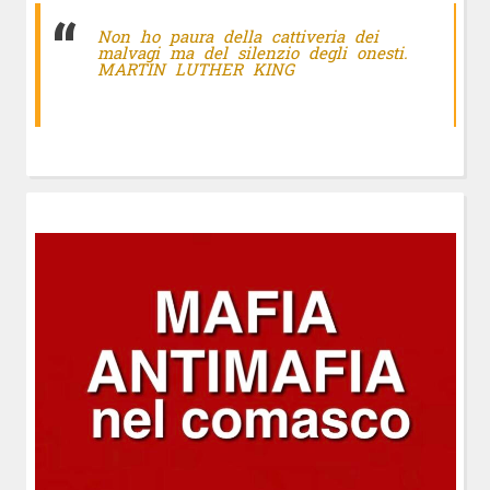
Non ho paura della cattiveria dei
malvagi ma del silenzio degli onesti.
MARTIN LUTHER KING