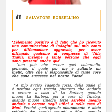
SALVATORE BORSELLINO
“
L’elemento positivo è il fatto che ho ricevuto
una comunicazione di indagini sul mio conto
per diffamazione aggravata, per avere
diffamato qualcuno al congresso di Villa
Trabia, insieme a tante persone che oggi
sono presenti anche qua
”.
“
non può che essere quel colonnello,
generale, il quale
per me è soltanto un
inetto, oltre che il responsabile di tante cose
che sono successe nel nostro Paese
”.
“
A mio avviso, l’agenda rossa, della quale si
è perduta ogni traccia, piuttosto che andarla
a cercare a casa di La Barbera, quando
muore La Barbera, poi a casa di Tinebra,
quando muore Tinebra, forse
sarebbe meglio
andarla a cercare negli uffici o nella casa di
Mori.
Perché quell’agenda
sicuramente è stata
sottratta dai servizi segreti
e Mori, avendo