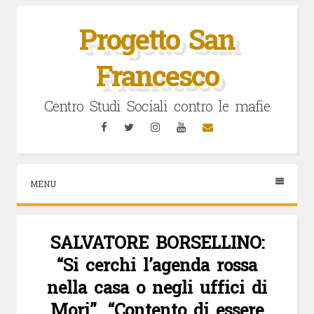
Vai
al
Progetto San
contenuto
Francesco
Centro Studi Sociali contro le mafie
Facebook
Twitter
Instagram
YouTube
Email
MENU
SALVATORE BORSELLINO:
“Si cerchi l’agenda rossa
nella casa o negli uffici di
Mori”. “Contento di essere