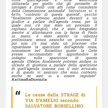
utilizzarla per quello che gli permette di
navigare a livelli così alti come consulente
della Commissione antimafia
”. Salvatore si è
detto “
contento di questa querela
”, perché
“
finalmente potremo andare davanti a un
giudice a parlare dell’agenda rossa, per la
quale non c’è mai stato un processo. Il
capitano Arcangioli, che è stato fotografato
mentre si allontanava con la borsa di Paolo
in mano, è stato assolto in udienza
preliminare, senza neanche un processo. E
poi non c’è mai stato un processo che
riguardasse la sparizione dell’agenda rossa,
nonostante nel Borsellino quater la Corte
avesse raccomandato di approfondire le
indagini sulla sparizione di questa
agenda.
Ebbene, finalmente potremo andare in
un’aula di giustizia a parlare della sparizione
di quell’agenda insieme con il mio avvocato,
e di questo vi assicuro che sono contento,
anche se sarò io a essere imputato
”.
AntimafiaDuemila
Le cause della STRAGE di
VIA D’AMELIO secondo
SALVATORE BORSELLINO