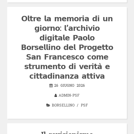
𝗢𝗹𝘁𝗿𝗲 𝗹𝗮 𝗺𝗲𝗺𝗼𝗿𝗶𝗮 𝗱𝗶 𝘂𝗻
𝗴𝗶𝗼𝗿𝗻𝗼: 𝗹’𝗮𝗿𝗰𝗵𝗶𝘃𝗶𝗼
𝗱𝗶𝗴𝗶𝘁𝗮𝗹𝗲 𝗣𝗮𝗼𝗹𝗼
𝗕𝗼𝗿𝘀𝗲𝗹𝗹𝗶𝗻𝗼 𝗱𝗲𝗹 𝗣𝗿𝗼𝗴𝗲𝘁𝘁𝗼
𝗦𝗮𝗻 𝗙𝗿𝗮𝗻𝗰𝗲𝘀𝗰𝗼 𝗰𝗼𝗺𝗲
𝘀𝘁𝗿𝘂𝗺𝗲𝗻𝘁𝗼 𝗱𝗶 𝘃𝗲𝗿𝗶𝘁𝗮̀ 𝗲
𝗰𝗶𝘁𝘁𝗮𝗱𝗶𝗻𝗮𝗻𝘇𝗮 𝗮𝘁𝘁𝗶𝘃𝗮
26 GIUGNO 2026
ADMIN-PSF
BORSELLINO
/
PSF