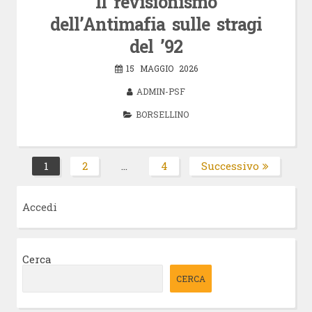
Il revisionismo
dell’Antimafia sulle stragi
del ’92
15 MAGGIO 2026
ADMIN-PSF
BORSELLINO
Paginazione
1
2
…
4
Successivo
Pagina
Pagina
Pagina
degli
articoli
Accedi
Cerca
CERCA