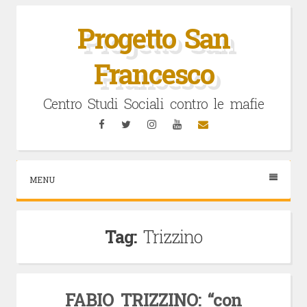
Vai
al
Progetto San
contenuto
Francesco
Centro Studi Sociali contro le mafie
Facebook
Twitter
Instagram
YouTube
Email
MENU
Tag:
Trizzino
FABIO TRIZZINO: “con