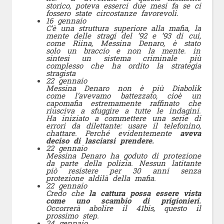
storico, poteva esserci due mesi fa se ci
fossero state circostanze favorevoli.
16 gennaio
C’è una struttura superiore alla mafia, la
mente delle stragi del ’92 e ’93 di cui,
come Riina, Messina Denaro, è stato
solo un braccio e non la mente. in
sintesi un sistema criminale più
complesso che ha ordito la strategia
stragista
22 gennaio
Messina Denaro non è più Diabolik
come l’avevamo battezzato, cioè un
capomafia estremamente raffinato che
riusciva a sfuggire a tutte le indagini.
Ha iniziato a commettere una serie di
errori da dilettante: usare il telefonino,
chattare. Perché evidentemente
aveva
deciso di lasciarsi prendere.
22 gennaio
Messina Denaro ha goduto di protezione
da parte della polizia. Nessun latitante
piò resistere per 30 anni senza
protezione aldilà della mafia.
22 gennaio
Credo che
la cattura possa essere vista
come uno scambio di prigionieri.
Occorrerà abolire il 41bis, questo il
prossimo step.
24 gennaio