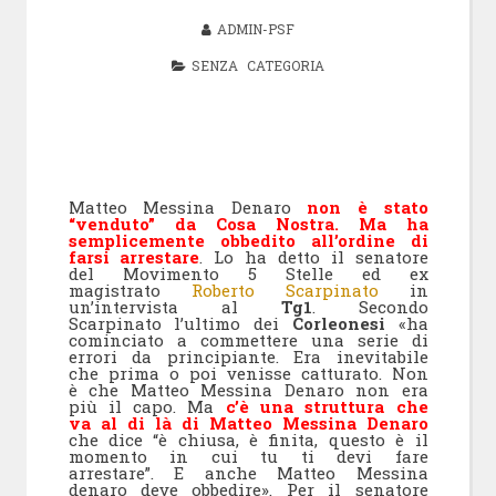
ADMIN-PSF
SENZA CATEGORIA
Matteo Messina Denaro
non è stato
“venduto” da Cosa Nostra. Ma ha
semplicemente obbedito all’ordine di
farsi arrestare
. Lo ha detto il senatore
del Movimento 5 Stelle ed ex
magistrato
Roberto Scarpinato
in
un’intervista al
Tg1
. Secondo
Scarpinato l’ultimo dei
Corleonesi
«ha
cominciato a commettere una serie di
errori da principiante. Era inevitabile
che prima o poi venisse catturato. Non
è che Matteo Messina Denaro non era
più il capo. Ma
c’è una struttura che
va al di là di Matteo Messina Denaro
che dice “è chiusa, è finita, questo è il
momento in cui tu ti devi fare
arrestare”. E anche Matteo Messina
denaro deve obbedire». Per il senatore