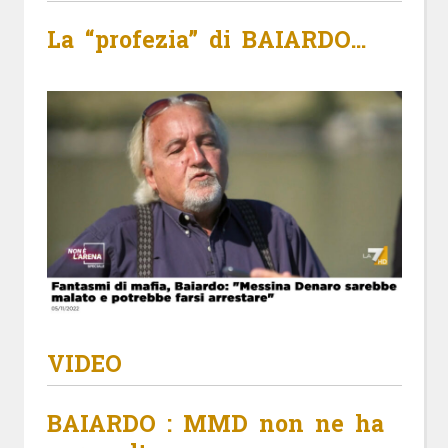
La “profezia” di BAIARDO…
VIDEO
BAIARDO : MMD non ne ha