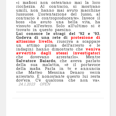
«i mafiosi non ostentano mai la loro
ricchezza. Al contrario, si mostrano
umili, non hanno mai avuto macchine
lussuose. L’ostentazione del lusso, al
contrario è controproducente». Invece il
boss «ha avuto una bella vita, ha
vissuto all’estero. Solo all’ultimo si è
trovato in questo paesino.
Lui conosce le stragi del ’92 e ’93.
Godeva di una rete di
protezione di
altissimo livello
,
riusciva a scappare
un attimo prima dell’arresto e le
indagini hanno dimostrato che
veniva
avvertito dagli stessi investigatori
che dovevano arrestarlo». Mentre
Salvatore Baiardo
, che aveva parlato
della sua malattia, «è il portavoce
della mafia. Parla in tv e annuncia
che Matteo Messina Denaro verrà
arrestato. E nonostante questo lui resta
dov’era. C’è qualcosa che non va».
24.1.2023 OPEN