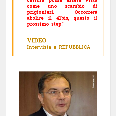
come uno scambio di
prigionieri. Occorrerà
abolire il 41bis, questo il
prossimo step.”
VIDEO
Intervista a REPUBBLICA