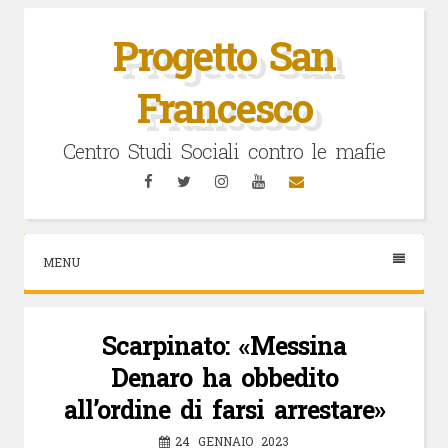
Vai
al
Progetto San
contenuto
Francesco
Centro Studi Sociali contro le mafie
Facebook
Twitter
Instagram
YouTube
Email
MENU
Scarpinato: «Messina
Denaro ha obbedito
all’ordine di farsi arrestare»
24 GENNAIO 2023