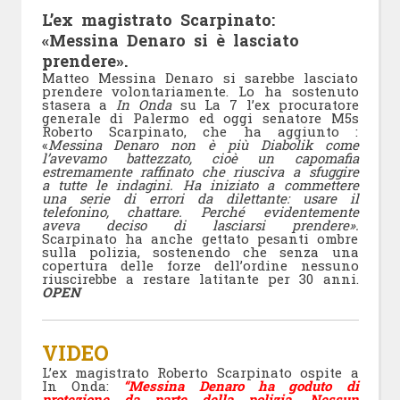
L’ex magistrato Scarpinato:
«Messina Denaro si è lasciato
prendere».
Matteo Messina Denaro si sarebbe lasciato
prendere volontariamente. Lo ha sostenuto
stasera a
In Onda
su La 7 l’ex procuratore
generale di Palermo ed oggi senatore M5s
Roberto Scarpinato, che ha aggiunto :
«
Messina Denaro non è più Diabolik come
l’avevamo battezzato, cioè un capomafia
estremamente raffinato che riusciva a sfuggire
a tutte le indagini. Ha iniziato a commettere
una serie di errori da dilettante: usare il
telefonino, chattare. Perché evidentemente
aveva deciso di lasciarsi prendere».
Scarpinato ha anche gettato pesanti ombre
sulla polizia, sostenendo che senza una
copertura delle forze dell’ordine nessuno
riuscirebbe a restare latitante per 30 anni.
OPEN
VIDEO
L’ex magistrato Roberto Scarpinato ospite a
In Onda:
“Messina Denaro ha goduto di
protezione da parte della polizia. Nessun