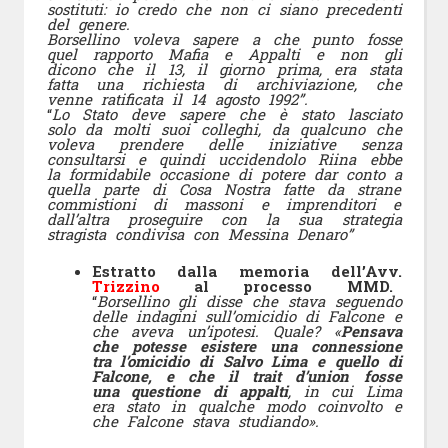
sostituti: io credo che non ci siano precedenti
del genere.
Borsellino voleva sapere a che punto fosse
quel rapporto Mafia e Appalti e non gli
dicono che il 13, il giorno prima, era stata
fatta una richiesta di archiviazione, che
venne ratificata il 14 agosto 1992”.
“
Lo Stato deve sapere che è stato lasciato
solo da molti suoi colleghi, da qualcuno che
voleva prendere delle iniziative senza
consultarsi e quindi uccidendolo Riina ebbe
la formidabile occasione di potere dar conto a
quella parte di Cosa Nostra fatte da strane
commistioni di massoni e imprenditori e
dall’altra proseguire con la sua strategia
stragista condivisa con Messina Denaro”
Estratto dalla memoria dell’Avv.
Trizzino
al processo MMD.
“
Borsellino gli disse che stava seguendo
delle indagini sull’omicidio di Falcone e
che aveva un’ipotesi. Quale? «
Pensava
che potesse esistere una connessione
tra l’omicidio di Salvo Lima e quello di
Falcone, e che il trait d’union fosse
una questione di appalti
, in cui Lima
era stato in qualche modo coinvolto e
che Falcone stava studiando».