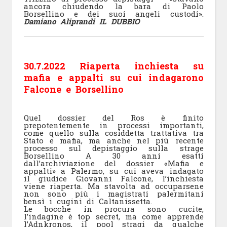
ancora chiudendo la bara di Paolo
Borsellino e dei suoi angeli custodi».
Damiano Aliprandi IL DUBBIO
30.7.2022 Riaperta inchiesta su
mafia e appalti su cui indagarono
Falcone e Borsellino
Quel dossier del Ros è finito
prepotentemente in processi importanti,
come quello sulla cosiddetta trattativa tra
Stato e mafia, ma anche nel più recente
processo sul depistaggio sulla strage
Borsellino A 30 anni esatti
dall’archiviazione del dossier «Mafia e
appalti» a Palermo, su cui aveva indagato
il giudice Giovanni Falcone, l’inchiesta
viene riaperta. Ma stavolta ad occuparsene
non sono più i magistrati palermitani
bensì i cugini di Caltanissetta.
Le bocche in procura sono cucite,
l’indagine è top secret, ma come apprende
l’Adnkronos, il pool stragi da qualche