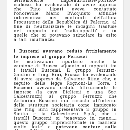
dell’ambiente imprenditoriale-politico-
mafioso, ha evidenziato di avere appreso
che Pino Lipari aveva contattato
l’onorevole Mario D’Acquisto affinché
intervenisse nei confronti dell’allora
Procuratore della Repubblica di Palermo, al
fine di neutralizzare le indagini trasfuse
nel rapporto c.d. “mafia-appalti” e in
quelle che si potevano stimolare in esito
a tali risultanze».
I Buscemi avevano ceduto fittiziamente
le imprese al gruppo Ferruzzi
Le motivazioni riportano anche la
versione di Brusca: «Quanto ai rapporti tra
i fratelli Buscemi, il gruppo Ferruzzi-
Gardini e l’ing. Bini, Brusca ha evidenziato
di avere appreso da Salvatore Riina che, a
seguito della legge Rognoni-La Torre, i
Buscemi avevano ceduto fittiziamente le
imprese (la cava Bigliemi e una Soc.
Calcestruzzi) al gruppo Ferruzzi; che
Antonino Buscemi era rimasto all’interno
della struttura societaria come impiegato;
che l’ing. Bini rappresentava il gruppo in
Sicilia e la Calcestruzzi S.p.A.; che i
fratelli Buscemi si “tenevano in mano……
questo gruppo imprenditoriale in maniera
molto forte” e
potevano contare sulla