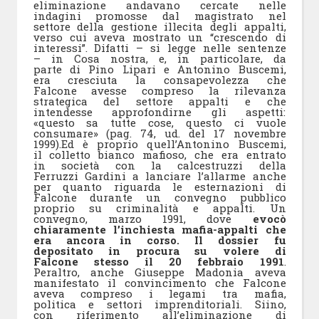
eliminazione andavano cercate nelle
indagini promosse dal magistrato nel
settore della gestione illecita degli appalti,
verso cui aveva mostrato un “crescendo di
interessi”. Difatti – si legge nelle sentenze
– in Cosa nostra, e, in particolare, da
parte di Pino Lipari e Antonino Buscemi,
era cresciuta la consapevolezza che
Falcone avesse compreso la rilevanza
strategica del settore appalti e che
intendesse approfondirne gli aspetti:
«questo sa tutte cose, questo ci vuole
consumare» (pag. 74, ud. del 17 novembre
1999).Ed è proprio quell’Antonino Buscemi,
il colletto bianco mafioso, che era entrato
in società con la calcestruzzi della
Ferruzzi Gardini a lanciare l’allarme anche
per quanto riguarda le esternazioni di
Falcone durante un convegno pubblico
proprio su criminalità e appalti. Un
convegno, marzo 1991, dove
evocò
chiaramente l’inchiesta mafia-appalti che
era ancora in corso. Il dossier fu
depositato in procura su volere di
Falcone stesso il 20 febbraio 1991
.
Peraltro, anche Giuseppe Madonia aveva
manifestato il convincimento che Falcone
aveva compreso i legami tra mafia,
politica e settori imprenditoriali. Siino,
con riferimento all’eliminazione di