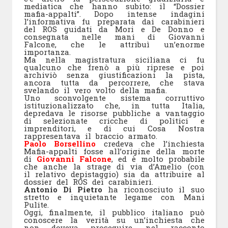
mediatica che hanno subito: il “Dossier
mafia-appalti”. Dopo intense indagini
l’informativa fu preparata dai carabinieri
del ROS guidati da Mori e De Donno e
consegnata nelle mani di Giovanni
Falcone, che le attribuì un’enorme
importanza.
Ma nella magistratura siciliana ci fu
qualcuno che frenò a più riprese e poi
archiviò senza giustificazioni la pista,
ancora tutta da percorrere, che stava
svelando il vero volto della mafia.
Uno sconvolgente sistema corruttivo
istituzionalizzato che, in tutta Italia,
depredava le risorse pubbliche a vantaggio
di selezionate cricche di politici e
imprenditori, e di cui Cosa Nostra
rappresentava il braccio armato.
Paolo Borsellino
credeva che l’inchiesta
Mafia-appalti fosse all’origine della morte
di
Giovanni
Falcone
, ed è molto probabile
che anche la strage di via d’Amelio (con
il relativo depistaggio) sia da attribuire al
dossier del ROS dei carabinieri.
Antonio Di Pietro
ha riconosciuto il suo
stretto e inquietante legame con Mani
Pulite.
Oggi, finalmente, il pubblico italiano può
conoscere la verità su un’inchiesta che
non doveva proseguire, nel racconto