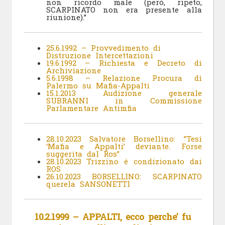
non ricordo male (però, ripeto,
SCARPINATO non era presente alla
riunione).”
25.6.1992 – Provvedimento di
Distruzione Intercettazioni
19.6.1992 – Richiesta e Decreto di
Archiviazione
5.6.1998 – Relazione Procura di
Palermo su Mafia-Appalti
15.1.2013 Audizione generale
SUBRANNI in Commissione
Parlamentare Antimfia
28.10.2023 Salvatore Borsellino: ”Tesi
‘Mafia e Appalti’ deviante. Forse
suggerita dal Ros”
28.10.2023 Trizzino é condizionato dai
ROS
26.10.2023 BORSELLINO: SCARPINATO
querela SANSONETTI
10.2.1999 – APPALTI, ecco perche’ fu