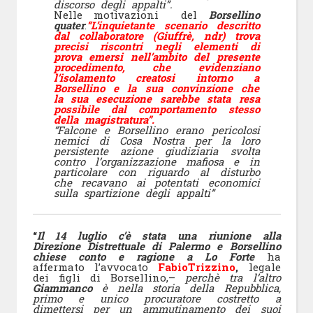
discorso degli appalti”.
Nelle motivazioni del
Borsellino
quater
:
“L’inquietante scenario descritto
dal collaboratore (Giuffrè, ndr) trova
precisi riscontri negli elementi di
prova emersi nell’ambito del presente
procedimento, che evidenziano
l’isolamento creatosi intorno a
Borsellino e la sua convinzione che
la sua esecuzione sarebbe stata resa
possibile dal comportamento stesso
della magistratura”.
“Falcone e Borsellino erano pericolosi
nemici di Cosa Nostra per la loro
persistente azione giudiziaria svolta
contro l’organizzazione mafiosa e in
particolare con riguardo al disturbo
che recavano ai potentati economici
sulla spartizione degli appalti”
“
Il 14 luglio c’è stata una riunione alla
Direzione Distrettuale di Palermo e Borsellino
chiese conto e ragione a Lo Forte
ha
affermato l’avvocato
Fabio
Trizzino
,
legale
dei figli di Borsellino,–
perchè tra l’altro
Giammanco
è nella storia della Repubblica,
primo e unico procuratore costretto a
dimettersi per un ammutinamento dei suoi