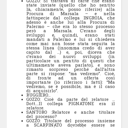
GOZZO: Si trattava di carte che erano
state inviate (quello che ho sentito
là, chiaramente, posso riferire) alla
Procura di Marsala – e nella
fattispecie dal collega INGROIA, che
adesso è anche lui alla Procura di
Palermo – che era lo stesso processo
però a Marsala. C’erano degli
sviluppi e, quindi, erano stati
mandati a Palermo e lui si chiedeva
come mai non fosse stata seguita la
stessa linea (insomma credo di aver
capito dal …) e, poi, diceva che
c’erano dei nuovi sviluppi (in
particolare un pentito di questi che
ultimamente aveva parlato), e sono
rimasto sorpreso perché dall’altra
parte si rispose: “ma vedremo”. Cioè,
di fronte ad un offerta così
importante (io riferisco i fatti): “Ma
vedremo, se è possibile, ma è il caso
di acquisirlo”.
RUGGIERO…
GOZZO: Cioè da parte del relatore …
Dott….Il collega PIGNATONE era il
relatore.
SANTORO :Relatore e anche titolare
del processo?
GOZZO: Titolare del processo insieme
a SCARPINATO dovrebbe essere se