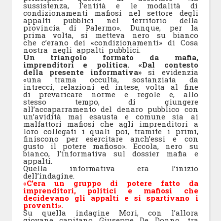
sussistenza, l’entità e le modalità di
condizionamenti mafiosi nel settore degli
appalti pubblici nel territorio della
provincia di Palermo». Dunque, per la
prima volta, si metteva nero su bianco
che c’erano dei «condizionamenti» di Cosa
nostra negli appalti pubblici.
Un triangolo formato da mafia,
imprenditori e politica. «Dal contesto
della presente informativa»
si evidenzia
«una trama occulta, sostanziata da
intrecci, relazioni ed intese, volta al fine
di prevaricare norme e regole e, allo
stesso tempo, di giungere
all’accaparramento del denaro pubblico con
un’avidità mai esausta e comune sia ai
malfattori mafiosi che agli imprenditori a
loro collegati i quali poi, tramite i primi,
finiscono per esercitare anch’essi e con
gusto il potere mafioso». Eccola, nero su
bianco, l’informativa sul dossier mafia e
appalti.
Quella informativa era l’inizio
dell’indagine.
«
C’era un gruppo di potere fatto da
imprenditori, politici e mafiosi che
decidevano gli appalti e si spartivano i
proventi».
Su quella indagine Mori, con l’allora
giovane capitano Giuseppe De Donno, tra