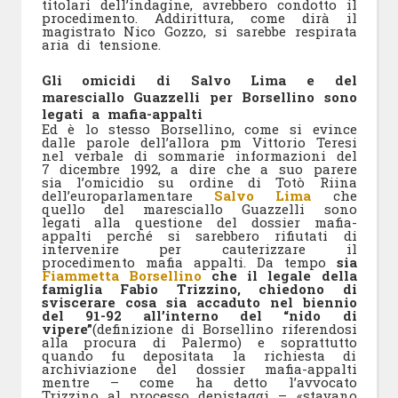
titolari dell’indagine, avrebbero condotto il
procedimento. Addirittura, come dirà il
magistrato Nico Gozzo, si sarebbe respirata
aria di tensione.
Gli omicidi di Salvo Lima e del
maresciallo Guazzelli per Borsellino sono
legati a mafia-appalti
Ed è lo stesso Borsellino, come si evince
dalle parole dell’allora pm Vittorio Teresi
nel verbale di sommarie informazioni del
7 dicembre 1992, a dire che a suo parere
sia l’omicidio su ordine di Totò Riina
dell’europarlamentare
Salvo Lima
che
quello del maresciallo Guazzelli sono
legati alla questione del dossier mafia-
appalti perché si sarebbero rifiutati di
intervenire per cauterizzare il
procedimento mafia appalti. Da tempo
sia
Fiammetta Borsellino
che il legale della
famiglia Fabio Trizzino, chiedono di
sviscerare cosa sia accaduto nel biennio
del 91-92 all’interno del “nido di
vipere”
(definizione di Borsellino riferendosi
alla procura di Palermo) e soprattutto
quando fu depositata la richiesta di
archiviazione del dossier mafia-appalti
mentre – come ha detto l’avvocato
Trizzino al processo depistaggi – «stavano