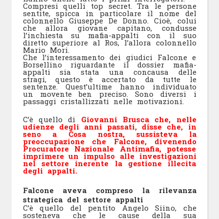
Compresi quelli top secret. Tra le persone
sentite, spicca in particolare il nome del
colonnello Giuseppe De Donno. Cioè, colui
che allora giovane capitano, condusse
l’inchiesta su mafia-appalti con il suo
diretto superiore al Ros, l’allora colonnello
Mario Mori.
Che l’interessamento dei giudici Falcone e
Borsellino riguardante il dossier mafia-
appalti sia stata una concausa delle
stragi, questo è accertato da tutte le
sentenze. Quest’ultime hanno individuato
un movente ben preciso. Sono diversi i
passaggi cristallizzati nelle motivazioni.
C’è quello di
Giovanni Brusca che, nelle
udienze degli anni passati, disse che, in
seno a Cosa nostra, sussisteva la
preoccupazione che Falcone, divenendo
Procuratore Nazionale Antimafia, potesse
imprimere un impulso alle investigazioni
nel settore inerente la gestione illecita
degli appalti.
Falcone aveva compreso la rilevanza
strategica del settore appalti
C’è quello del pentito Angelo Siino, che
sosteneva che le cause della sua