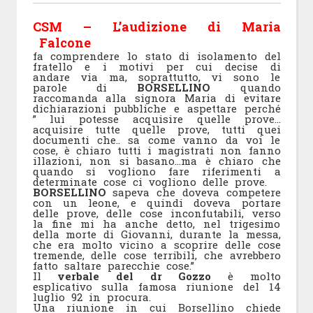
CSM – L’audizione di Maria
Falcone
fa comprendere lo stato di isolamento del
fratello e i motivi per cui decise di
andare via ma, soprattutto, vi sono le
parole di
BORSELLINO
quando
raccomanda alla signora Maria di evitare
dichiarazioni pubbliche e aspettare perché
” lui potesse acquisire quelle prove…
acquisire tutte quelle prove, tutti quei
documenti che.. sa come vanno da voi le
cose, è chiaro tutti i magistrati non fanno
illazioni, non si basano…ma è chiaro che
quando si vogliono fare riferimenti a
determinate cose ci vogliono delle prove.
BORSELLINO
sapeva che doveva competere
con un leone, e quindi doveva portare
delle prove, delle cose inconfutabili, verso
la fine mi ha anche detto, nel trigesimo
della morte di Giovanni, durante la messa,
che era molto vicino a scoprire delle cose
tremende, delle cose terribili, che avrebbero
fatto saltare parecchie cose.”
Il
verbale del dr Gozzo
è molto
esplicativo sulla famosa riunione del 14
luglio 92 in procura.
Una riunione in cui Borsellino chiede