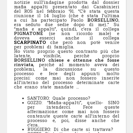
notizie sull’indagine prodotta dal dossier
mafia appalti presentato dai Carabinieri
del ROS nel febbraio ‘91. “C’è stata questa
riunione il 14 luglio (che è stata l’ultima
a cui ha partecipato Paolo
BORSELLINO
,
era seduto due sedie dopo di me)..” Su
“mafia e appalti”, quindi, c’era il collega
PIGNATONE
(se non ricordo male) e
doveva esserci anche il collega
SCARPINATO
che però non potè venire
per problemi di famiglia.
Ho visto proprio questo contrasto più che
latente, visibile, perchè proprio
BORSELLINO chiese e ottenne che fosse
rinviata
, perché al momento aveva dei
problemi, la discussione su questo
processo e fece degli appunti molto
precisi: come mai non fossero inserite
all’interno del processo determinate carte
che erano state mandate …
SANTORO: Quale processo?
GOZZO: “Mafia-appalti”, quello- SINO
per intenderci. Fece queste
affermazione: come mai non fossero
contenute queste carte all’interno del
processo e, poi, disse anche che
c’era..
RUGGIERO: Di che carte si trattava?