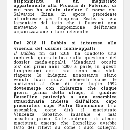
disponibilità di un magistrato
appartenente alla Procura di Palermo, di
cui non ha voluto rivelare il nome
; che
Salvatore Riina, in epoca precedente
all’interesse per l’impresa Reale, si era
lamentato del fatto che i Buscemi non
mettevano a disposizione dell’intera
organizzazione i loro referenti».
Dal 2018 Il Dubbio si interessa alla
vicenda del dossier mafia-appalti
Il Dubbio
, fin dal 2018, ha condotto una
inchiesta giornalistica sulla questione del
dossier mafia-appalti. “Mandanti occulti
bis” dei primi anni 2000 a parte, in questi
lunghissimi anni non sono mai state
riaperte le indagini nonostante siano
venuti fuori nuovi elementi come le
audizioni al Csm di fine luglio 1992
dove
emerge con chiarezza che cinque
giorni prima della strage, il giudice
Borsellino partecipò a una assemblea
straordinaria indetta dall’allora capo
procuratore capo Pietro Giammanco
. Una
assemblea, come dirà il magistrato
Vincenza Sabatino, inusuale e mai
accaduta prima. Dalle audizioni di alcuni
magistrati emerge che Borsellino avrebbe
fatto dei rilievi su come i suoi colleghi,