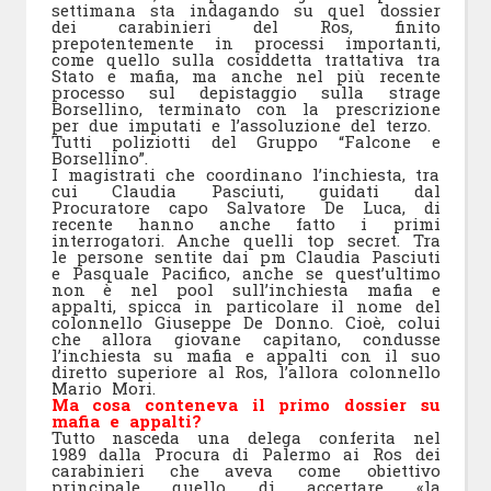
settimana sta indagando su quel dossier
dei carabinieri del Ros, finito
prepotentemente in processi importanti,
come quello sulla cosiddetta trattativa tra
Stato e mafia, ma anche nel più recente
processo sul depistaggio sulla strage
Borsellino, terminato con la prescrizione
per due imputati e l’assoluzione del terzo.
Tutti poliziotti del Gruppo “Falcone e
Borsellino”.
I magistrati che coordinano l’inchiesta, tra
cui Claudia Pasciuti, guidati dal
Procuratore capo Salvatore De Luca, di
recente hanno anche fatto i primi
interrogatori. Anche quelli top secret. Tra
le persone sentite dai pm Claudia Pasciuti
e Pasquale Pacifico, anche se quest’ultimo
non è nel pool sull’inchiesta mafia e
appalti, spicca in particolare il nome del
colonnello Giuseppe De Donno. Cioè, colui
che allora giovane capitano, condusse
l’inchiesta su mafia e appalti con il suo
diretto superiore al Ros, l’allora colonnello
Mario Mori.
Ma cosa conteneva il primo dossier su
mafia e appalti?
Tutto nasceda una delega conferita nel
1989 dalla Procura di Palermo ai Ros dei
carabinieri che aveva come obiettivo
principale quello di accertare «la