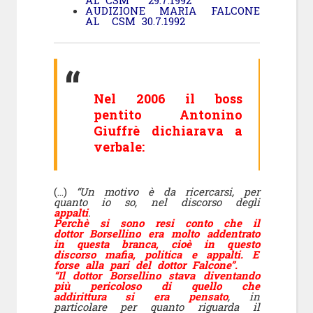
AL CSM 29.7.1992
AUDIZIONE MARIA FALCONE
AL CSM 30.7.1992
Nel 2006 il boss
pentito Antonino
Giuffrè dichiarava a
verbale:
(…)
“Un motivo è da ricercarsi, per
quanto io so, nel discorso degli
appalti
.
Perchè si sono resi conto che il
dottor Borsellino era molto addentrato
in questa branca, cioè in questo
discorso mafia, politica e appalti. E
forse alla pari del dottor Falcone”.
“Il dottor Borsellino stava diventando
più pericoloso di quello che
addirittura si era pensato
, in
particolare per quanto riguarda il