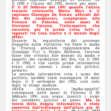
il 1990 e l’inizio del 1991, lavorò per mesi.
E’ il 20 febbraio del 1991 quando l’allora
tenente colonnello Mario Mori e il
capitano Giuseppe De Donno, ufficiali del
Ros dei carabinieri, consegnano alla
Procura di Palermo, nelle mani di
Giovanni Falcone, l’informativa che
racconta, per la prima volta, tutti i
rapporti tra Cosa nostra e il mondo degli
affari.
Durante la requisitoria del processo
d’appello sulla trattativa tra Stato e mafia
la Procura generale, rappresentata da
Giuseppe Fici e Sergio Barbiera, l’accusa
disse che «c’erano due dossier su mafia e
appalti» dei carabinieri del Ros, tra il 1991
e il 1992, e che «nella prima informativa
erano stati omessi i nomi dei politici,
potenti».
La seconda informativa «con i nomi dei
politici», sarebbe stata consegnata 19 mesi
dopo, il 5 settembre del 1992, cioè solo
dopo le stragi mafiose.
«Nella informativa “mafia-appalti”
consegnata nelle mani di Falcone il 20
febbraio 1991 non erano inseriti i nomi
dei cosiddetti politici di peso».
Ma la
teoria della doppia informativa è stata
smentita dall’ordinanza dell’allora gip di