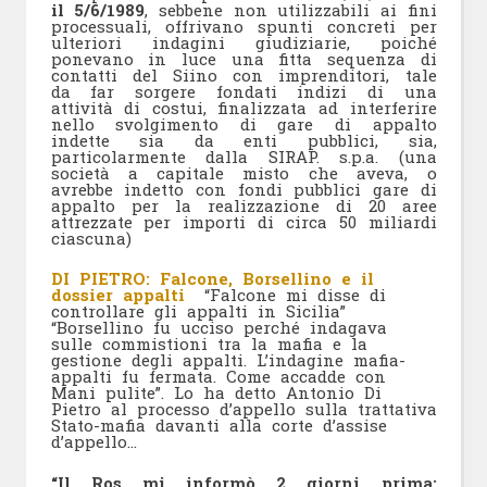
il 5/6/1989
, sebbene non utilizzabili ai fini
processuali, offrivano spunti concreti per
ulteriori indagini giudiziarie, poiché
ponevano in luce una fitta sequenza di
contatti del Siino con imprenditori, tale
da far sorgere fondati indizi di una
attività di costui, finalizzata ad interferire
nello svolgimento di gare di appalto
indette sia da enti pubblici, sia,
particolarmente dalla SIRAP. s.p.a. (una
società a capitale misto che aveva, o
avrebbe indetto con fondi pubblici gare di
appalto per la realizzazione di 20 aree
attrezzate per importi di circa 50 miliardi
ciascuna)
DI PIETRO: Falcone, Borsellino e il
dossier appalti
“Falcone mi disse di
controllare gli appalti in Sicilia”
“Borsellino fu ucciso perché indagava
sulle commistioni tra la mafia e la
gestione degli appalti. L’indagine mafia-
appalti fu fermata. Come accadde con
Mani pulite”. Lo ha detto Antonio Di
Pietro al processo d’appello sulla trattativa
Stato-mafia davanti alla corte d’assise
d’appello…
“Il Ros mi informò 2 giorni prima: