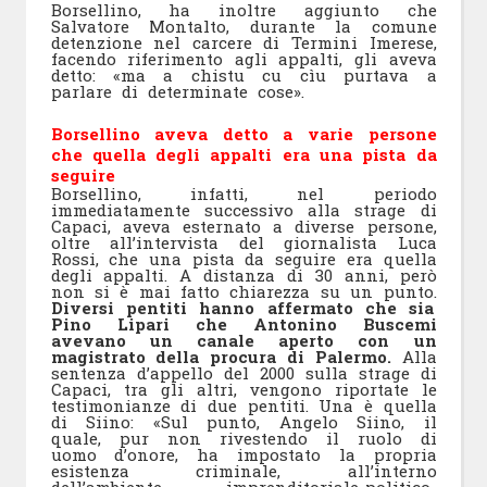
Borsellino, ha inoltre aggiunto che
Salvatore Montalto, durante la comune
detenzione nel carcere di Termini Imerese,
facendo riferimento agli appalti, gli aveva
detto: «ma a chistu cu cìu purtava a
parlare di determinate cose».
Borsellino aveva detto a varie persone
che quella degli appalti era una pista da
seguire
Borsellino, infatti, nel periodo
immediatamente successivo alla strage di
Capaci, aveva esternato a diverse persone,
oltre all’intervista del giornalista Luca
Rossi, che una pista da seguire era quella
degli appalti. A distanza di 30 anni, però
non si è mai fatto chiarezza su un punto.
Diversi pentiti hanno affermato che sia
Pino Lipari che Antonino Buscemi
avevano un canale aperto con un
magistrato della procura di Palermo.
Alla
sentenza d’appello del 2000 sulla strage di
Capaci, tra gli altri, vengono riportate le
testimonianze di due pentiti. Una è quella
di Siino: «Sul punto, Angelo Siino, il
quale, pur non rivestendo il ruolo di
uomo d’onore, ha impostato la propria
esistenza criminale, all’interno