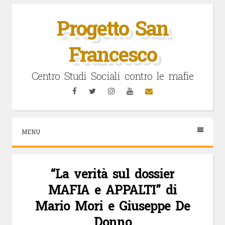
Vai
al
Progetto San
contenuto
Francesco
Centro Studi Sociali contro le mafie
Facebook
Twitter
Instagram
YouTube
Email
MENU
“La verità sul dossier
MAFIA e APPALTI” di
Mario Mori e Giuseppe De
Donno