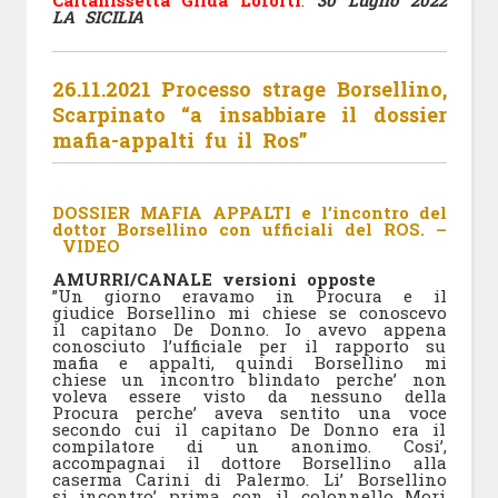
Caltanissetta Gilda Loforti
.
30 Luglio 2022
LA SICILIA
26.11.2021 Processo strage Borsellino,
Scarpinato “a insabbiare il dossier
mafia-appalti fu il Ros”
DOSSIER MAFIA APPALTI e l’incontro del
dottor Borsellino con ufficiali del ROS. –
VIDEO
AMURRI/CANALE versioni opposte
”Un giorno eravamo in Procura e il
giudice Borsellino mi chiese se conoscevo
il capitano De Donno. Io avevo appena
conosciuto l’ufficiale per il rapporto su
mafia e appalti, quindi Borsellino mi
chiese un incontro blindato perche’ non
voleva essere visto da nessuno della
Procura perche’ aveva sentito una voce
secondo cui il capitano De Donno era il
compilatore di un anonimo. Cosi’,
accompagnai il dottore Borsellino alla
caserma Carini di Palermo. Li’ Borsellino
si incontro’ prima con il colonnello Mori