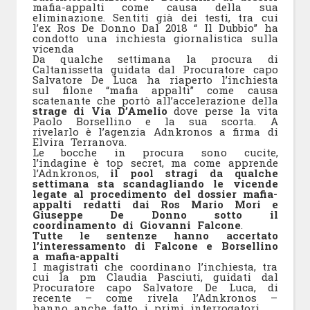
mafia-appalti come causa della sua
eliminazione. Sentiti già dei testi, tra cui
l’ex Ros De Donno Dal 2018 “ Il Dubbio” ha
condotto una inchiesta giornalistica sulla
vicenda
Da qualche settimana la procura di
Caltanissetta guidata dal Procuratore capo
Salvatore De Luca ha riaperto l’inchiesta
sul filone “mafia appalti” come causa
scatenante che portò all’accelerazione della
strage di Via D’Amelio
dove perse la vita
Paolo Borsellino e la sua scorta. A
rivelarlo è l’agenzia Adnkronos a firma di
Elvira Terranova.
Le bocche in procura sono cucite,
l’indagine è top secret, ma come apprende
l’Adnkronos,
il pool stragi da qualche
settimana sta scandagliando le vicende
legate al procedimento del dossier mafia-
appalti redatti dai Ros Mario Mori e
Giuseppe De Donno sotto il
coordinamento di Giovanni Falcone
.
Tutte le sentenze hanno accertato
l’interessamento di Falcone e Borsellino
a mafia-appalti
I magistrati che coordinano l’inchiesta, tra
cui la pm Claudia Pasciuti, guidati dal
Procuratore capo Salvatore De Luca, di
recente – come rivela l’Adnkronos –
hanno anche fatto i primi interrogatori.