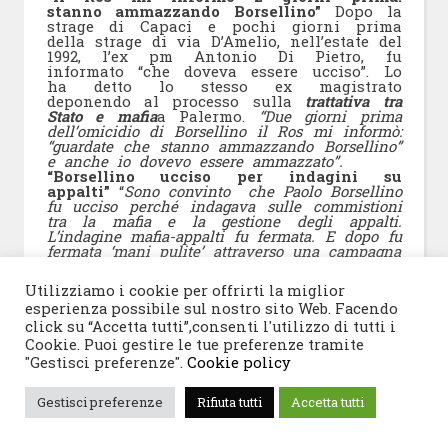
stanno ammazzando Borsellino”
Dopo la
strage di Capaci e pochi giorni prima
della strage di via D’Amelio, nell’estate del
1992, l’ex pm Antonio Di Pietro, fu
informato “che doveva essere ucciso”. Lo
ha detto lo stesso ex magistrato
deponendo al processo sulla
trattativa tra
Stato e mafia
a Palermo.
“Due giorni prima
dell’omicidio di Borsellino il Ros mi informò:
“guardate che stanno ammazzando Borsellino”
e anche io dovevo essere ammazzato”.
“Borsellino ucciso per indagini su
appalti”
“
Sono convinto che Paolo Borsellino
fu ucciso perché indagava sulle commistioni
tra la mafia e la gestione degli appalti.
L’indagine mafia-appalti fu fermata. E dopo fu
fermata ‘mani pulite’ attraverso una campagna
di delegittimazione e di dossieraggio ai miei
danni ordita su input di politici specifici che
Utilizziamo i cookie per offrirti la miglior
poi mi spinse a dimettermi dalla
esperienza possibile sul nostro sito Web. Facendo
magistratura”
click su “Accetta tutti”,consenti l'utilizzo di tutti i
Cookie. Puoi gestire le tue preferenze tramite
"Gestisci preferenze".
Cookie policy
ANTONIO DI PIETRO
“Ero ai funerali di
Giovanni Falcone.
Paolo Borsellino mi si
Gestisci preferenze
Rifiuta tutti
Accetta tutti
avvicinò e mi disse: Tonì, facciamo presto,
abbiamo poco tempo.”