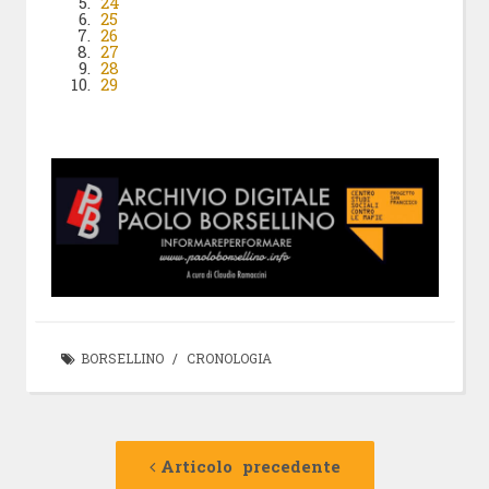
24
25
26
27
28
29
BORSELLINO
/
CRONOLOGIA
Navigazione
Articolo
precedente:
Articolo precedente
articolo