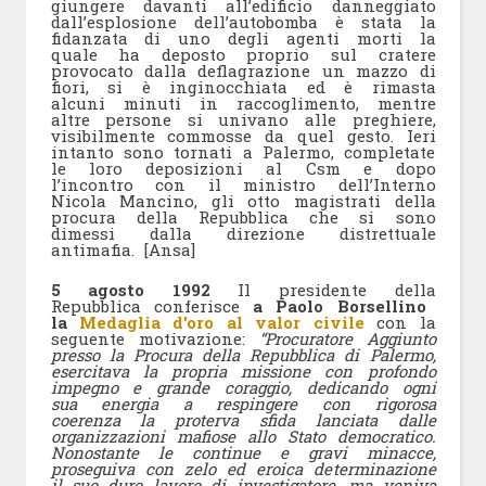
giungere davanti all’edificio danneggiato
dall’esplosione dell’autobomba è stata la
fidanzata di uno degli agenti morti la
quale ha deposto proprio sul cratere
provocato dalla deflagrazione un mazzo di
fiori, si è inginocchiata ed è rimasta
alcuni minuti in raccoglimento, mentre
altre persone si univano alle preghiere,
visibilmente commosse da quel gesto. Ieri
intanto sono tornati a Palermo, completate
le loro deposizioni al Csm e dopo
l’incontro con il ministro dell’Interno
Nicola Mancino, gli otto magistrati della
procura della Repubblica che si sono
dimessi dalla direzione distrettuale
antimafia. [Ansa]
5 agosto 1992
Il presidente della
Repubblica conferisce
a Paolo Borsellino
la
Medaglia d’oro al valor civile
con la
seguente motivazione:
“Procuratore Aggiunto
presso la Procura della Repubblica di Palermo,
esercitava la propria missione con profondo
impegno e grande coraggio, dedicando ogni
sua energia a respingere con rigorosa
coerenza la proterva sfida lanciata dalle
organizzazioni mafiose allo Stato democratico.
Nonostante le continue e gravi minacce,
proseguiva con zelo ed eroica determinazione
il suo duro lavoro di investigatore, ma veniva