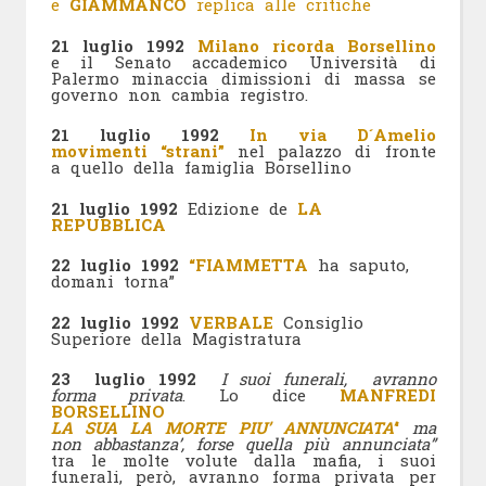
e
GIAMMANCO
replica alle critiche
21 luglio 1992
Milano ricorda Borsellino
e il Senato accademico Università di
Palermo minaccia dimissioni di massa se
governo non cambia registro.
21 luglio 1992
In via D´Amelio
movimenti “strani”
nel palazzo di fronte
a quello della famiglia Borsellino
21 luglio 1992
Edizione de
LA
REPUBBLICA
22 luglio 1992
“FIAMMETTA
ha saputo,
domani torna”
22 luglio 1992
VERBALE
Consiglio
Superiore della Magistratura
23 luglio 1992
I suoi funerali, avranno
forma privata
. Lo dice
MANFREDI
BORSELLINO
LA SUA LA MORTE PIU’ ANNUNCIATA’
‘
ma
non abbastanza’, forse quella più annunciata”
tra le molte volute dalla mafia, i suoi
funerali, però, avranno forma privata per