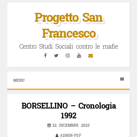
Vai
al
Progetto San
contenuto
Francesco
Centro Studi Sociali contro le mafie
Facebook
Twitter
Instagram
YouTube
Email
MENU
BORSELLINO – Cronologia
1992
22 DICEMBRE 2023
ADMIN-PSF