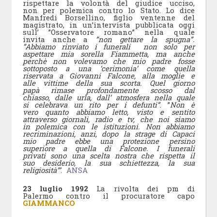
rispettare la volontà del giudice ucciso,
non per polemica contro lo Stato. Lo dice
Manfredi Borsellino, figlio ventenne del
magistrato, in un’intervista pubblicata oggi
sull’ ”Osservatore romano” nella quale
invita anche a
”non gettare la spugna”.
”Abbiamo rinviato i funerali
non solo per
aspettare mia sorella Fiammetta, ma anche
perchè non volevamo che mio padre fosse
sottoposto a una ‘cerimonia’ come quella
riservata a Giovanni Falcone, alla moglie e
alle vittime della sua scorta. Quel giorno
papà rimase profondamente scosso dal
chiasso, dalle urla, dall’ atmosfera nella quale
si celebrava un rito per i defunti”
. ”
Non è
vero quanto abbiamo letto, visto e sentito
attraverso giornali, radio e tv, che noi siamo
in polemica con le istituzioni. Non abbiamo
recriminazioni, anzi, dopo la strage di Capaci
mio padre ebbe una protezione persino
superiore a quella di Falcone. I funerali
privati sono una scelta nostra che rispetta il
suo desiderio, la sua schiettezza, la sua
religiosità”’
.
ANSA
23 luglio 1992
La rivolta dei pm di
Palermo contro il procuratore capo
GIAMMANCO