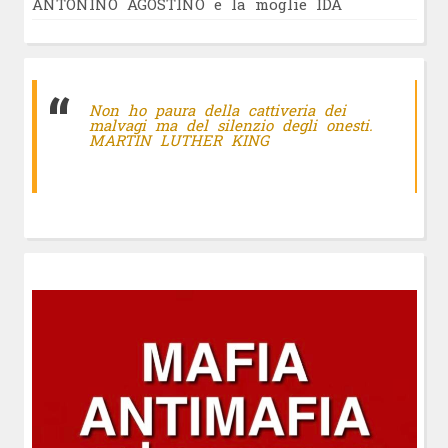
ANTONINO AGOSTINO e la moglie IDA
Non ho paura della cattiveria dei
malvagi ma del silenzio degli onesti.
MARTIN LUTHER KING