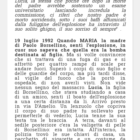
Lucia, la stessa che poche ore dopo la morte
del padre avrebbe sostenuto un esame
universitario lasciando incredula la
commissione, ci riferì che nostro padre è
morto sorridendo, sotto i suoi baffi affumicati
dalla fuliggine dell’esplosione ha intravisto il
suo solito ghigno, il suo sorriso di sempre
“ .
19 luglio 1992 Quando MARIA
la madre
di Paolo Borsellino, sentì l’esplosione, in
cuor suo sapeva che quella era la bomba
destinata al figlio.
Ma si volle convincere
che si trattava di una fuga di gas e si
affrettò per quattro rampe di scale per
andare fuori. Superò i corpi di suo figlio e
delle guardie del corpo, ma più tardi disse,
al vigile del fuoco che la portò in
ospedale, di non averli visti. Non vide
nessun segno del massacro.
Lucia
, la figlia
di Borsellino, che stava studiando a casa
di un amico, sentì il boato dell’esplosione
a una certa distanza da li. Arrivò presto
in via D’Amelio. Un lenzuolo che copriva
il corpo di suo padre fu sollevato per
permetterle di vederlo; Lucia tenne la sua
testa tra le braccia. A terra, davanti al
sedile posteriore c’era la valigetta di pelle
di Borsellino: era intatta. All’interno, la
polizia trovò le sue chiavi di casa, un
pacchetto di sigarette e un costume da