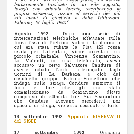
barbaramente trucidato in un vile agguato,
tesogli con efferata ferocia, sacrificando la
propria esistenza, vissuta al servizio dei più
alti ideali di giustizia e delle Istituzioni.
Palermo, 19 luglio 1992.”
Agosto 1992
Dopo una serie di
intercettazioni telefoniche effettuate sulla
linea fissa di Pietrina Valenti, la donna a
cui era stata rubata la Fiat 126 rossa
usata per l’attentato, viene arrestato un
piccolo criminale,
Vincenzo Scarantino.
La
Valenti,
in una telefonata, aveva
accusato un certo
Salvatore Candura
di
averle rubato l’auto. Interrogato dagli
uomini di
La Barbera
, e cioè dal
cosiddetto gruppo Falcone-Borsellino che
indaga sulla strage, Candura ammette il
furto e dice che gli era stato
commissionato da Scarantino dietro
compenso di 500mila lire. Sia Scarantino
che Candura avevano precedenti per
spaccio di droga, violenza sessuale e furto
13 settembre 1992
Appunto RISERVATO
del SISDE
17 settembre 1992
Omicidio