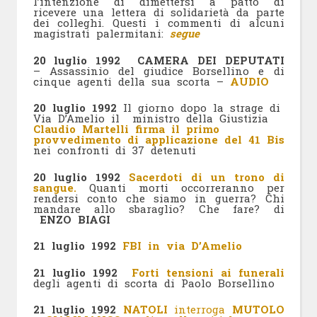
l’intenzione di dimettersi a patto di
ricevere una lettera di solidarietà da parte
dei colleghi. Questi i commenti di alcuni
magistrati palermitani:
segue
20 luglio 1992
CAMERA DEI DEPUTATI
– Assassinio del giudice Borsellino e di
cinque agenti della sua scorta –
AUDIO
20 luglio 1992
Il giorno dopo la strage di
Via D’Amelio il ministro della Giustizia
Claudio Martelli firma il primo
provvedimento di applicazione del 41 Bis
nei confronti di 37 detenuti
20 luglio 1992
Sacerdoti di un trono di
sangue.
Quanti morti occorreranno per
rendersi conto che siamo in guerra? Chi
mandare allo sbaraglio? Che fare? di
ENZO BIAGI
21 luglio 1992
FBI in via D’Amelio
21 luglio 1992
Forti tensioni ai funerali
degli agenti di scorta di Paolo Borsellino
21 luglio 1992
NATOLI
interroga
MUTOLO