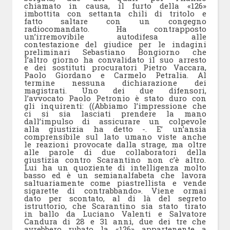
chiamato in causa, il furto della «126»
imbottita con settanta chili di tritolo e
fatto saltare con un congegno
radiocomandato. Ha contrapposto
un’irremovibile autodifesa alle
contestazione del giudice per le indagini
preliminari Sebastiano Bongiorno che
l’altro giorno ha convalidato il suo arresto
e dei sostituti procuratori Pietro Vaccara,
Paolo Giordano e Carmelo Petralia. Al
termine nessuna dichiarazione dei
magistrati. Uno dei due difensori,
l’avvocato Paolo Petronio è stato duro con
gli inquirenti: ((Abbiamo l’impressione che
ci si sia lasciati prendere la mano
dall’impulso di assicurare un colpevole
alla giustizia ha detto -. E’ un’ansia
comprensibile sul lato umano viste anche
le reazioni provocate dalla strage, ma oltre
alle parole di due collaboratori della
giustizia contro Scarantino non c’è altro.
Lui ha un quoziente di intelligenza molto
basso ed è un semianalfabeta che lavora
saltuariamente come piastrellista e vende
sigarette di contrabbando». Viene ormai
dato per scontato, al di là del segreto
istruttorio, che Scarantino sia stato tirato
in ballo da Luciano Valenti e Salvatore
Candura di 28 e 31 anni, due dei tre che
avrebbero rubato la «126» appartenente a