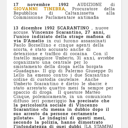
17 novembre 1992
AUDIZIONE
di
GIOVANNI TINEBRA
, Procuratore della
Repubblica di Caltanissetta alla
Commissione Parlamentare antimafia
13 dicembre 1992 SCARANTINO
, nuove
accuse.
Vincenzo Scarantino, 27 anni,
l’unico indiziato della strage mafiosa di
via D’Amelio
in cui furono assassinati
Paolo Borsellino e cinque agenti della
scorta, è stato accusato anche di
detenzione e traffico di cocaina. Con il
fratello maggiore Umberto, 31 anni, avrebbe
organizzato una centrale per lo
smistamento della droga nella borgata
«Guadagna». Il gip di Palermo Giuseppe Di
Lello ha emesso contro i due Scarantino
ordine di custodia cautelare. Anche
Umberto Scarantino è dietro le sbarre: è
stato arrestato quattro mesi fa sempre per
spaccio di droga. Il questore Matteo
Cinque, polemicamente, in un comunicato
diffuso ieri pomeriggio
ha precisato che
la pericolosità sociale di Vincenzo
Scarantino «fu messa in dubbio dopo il
suo arresto da persone certamente
pilotate»
.
Le indagini di questi mesi,
secondo la polizia, hanno dimostrato
l’infondatezza di quei dubbi
. [LA STAMPA]