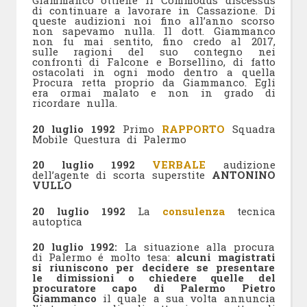
Giammanco ottiene il Commodus discessus
di continuare a lavorare in Cassazione. Di
queste audizioni noi fino all’anno scorso
non sapevamo nulla. Il dott. Giammanco
non fu mai sentito, fino credo al 2017,
sulle ragioni del suo contegno nei
confronti di Falcone e Borsellino, di fatto
ostacolati in ogni modo dentro a quella
Procura retta proprio da Giammanco. Egli
era ormai malato e non in grado di
ricordare nulla.
20 luglio 1992
Primo
RAPPORTO
Squadra
Mobile Questura di Palermo
20 luglio 1992
VERBALE
audizione
dell’agente di scorta superstite
ANTONINO
VULLO
20 luglio 1992
La
consulenza
tecnica
autoptica
20 luglio 1992:
La situazione alla procura
di Palermo é molto tesa:
alcuni magistrati
si riuniscono per decidere se presentare
le dimissioni o chiedere quelle del
procuratore capo di Palermo Pietro
Giammanco
il quale a sua volta annuncia