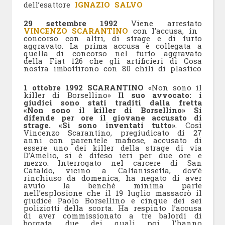
dell’esattore
IGNAZIO SALVO
29 settembre 1992
Viene arrestato
VINCENZO SCARANTINO
con l’accusa, in
concorso con altri, di strage e di furto
aggravato. La prima accusa è collegata a
quella di concorso nel furto aggravato
della Fiat 126 che gli artificieri di Cosa
nostra imbottirono con 80 chili di plastico
1 ottobre 1992
SCARANTINO
«Non sono il
killer di Borsellino»
Il suo avvocato: i
giudici sono stati traditi dalla fretta
«Non sono il killer di Borsellino» Si
difende per ore il giovane accusato di
strage. «Si sono inventati tutto»
. Così
Vincenzo Scarantino, pregiudicato di 27
anni con parentele mafiose, accusato di
essere uno dei killer della strage di via
D’Amelio, si è difeso ieri per due ore e
mezzo. Interrogato nel carcere di San
Cataldo, vicino a Caltanissetta, dov’è
rinchiuso da domenica, ha negato di aver
avuto la benché minima parte
nell’esplosione che il 19 luglio massacrò il
giudice Paolo Borsellino e cinque dei sei
poliziotti della scorta. Ha respinto l’accusa
di aver commissionato a tre balordi di
borgata, due dei quali poi l’hanno