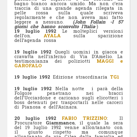
bagno bianco ancora umido. Ma non c’era
traccia di una grande agenda rilegata in
pelle rossa sulla quale scriveva
regolarmente e che non aveva mai fatto
leggere a nessuno.
(John Follain -I 57
giorni che hanno sconvolto l’Italia
-)
19 luglio 1992
Le molteplici versioni
dell’on.
AYALA
sulla sparizione
dell’agenda rossa
19 luglio 1992
Quegli uomini in giacca e
cravatta nell’inferno di Via D’Amelio. La
testimonianza dei poliziotti
MAGGI e
GAROFALO
19 luglio 1992
Edizione straordinaria
TG1
19 luglio 1992
Nella notte i parà della
Folgore penetrano nei bracci
dell’Ucciardone e caricano sugli elicotteri i
boss detenuti per trasportarli nelle carceri
di Pianosa e dell’Asinara.
20 luglio 1992
FABIO TRIZZINO
: Il
Procuratore
Giammanco
, il quale la sera
del 19 luglio 1992 venne allontanato con
il giusto rispetto ma comunque
allontanato da via Cilea dalla famiglia ed