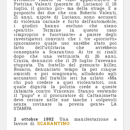
Pietrina Valenti (parente di Luciano) il 18
luglio, il giorno pri¬ ma della strage. E a
proposito dei due che con Roberto Valenti,
21 anni, nipote di Luciano, sono accusati
di violenza carnale e furto dell’automobile,
i giudici hanno escluso che siano
«pentiti». Termine in questo caso
«improprio e fuorviante» a parere degli
investigatori convinti che i tre «picciotti»
ignorassero quale uso sarebbe stato poi
fatto dell’utilitaria che avrebbero
consegnato a Scarantino. Ai tre si risalì
dopo che una vetrinista di 26 anni,
Cinzia, denunciò che il 29 luglio l’avevano
stuprata. Un fratello del presunto killer,
Rosario, denunciato tempo fa per cinque
omicidi e poi scagionato, alludendo agli
accusatori del fratello ieri ha urlato: «Ma
chi può credere a quei violentatori, con
quale dignità la polizia crede a queste
infamità contro Vincenzo. Stanno vestendo
il “pupo” e il procuratore di Caltanissetta
deve cercare nelle sue tasche i colpevoli
senza rovinare la povera gente» LA
STAMPA
2 ottobre 1992
Una manifestazione a
favore di
SCARANTINO