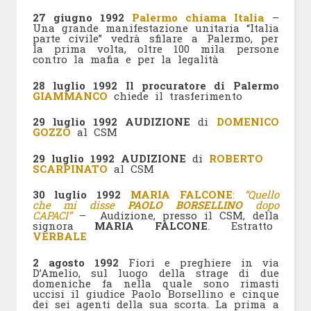
27 giugno 1992
Palermo chiama Italia
–
Una grande manifestazione unitaria “Italia
parte civile” vedrà sfilare a Palermo, per
la prima volta, oltre 100 mila persone
contro la mafia e per la legalità
28 luglio 1992 Il procuratore di Palermo
GIAMMANCO
chiede il trasferimento
29 luglio 1992
AUDIZIONE
di
DOMENICO
GOZZO
al CSM
29 luglio 1992 AUDIZIONE
di
ROBERTO
SCARPINATO
al CSM
30 luglio 1992
MARIA FALCONE
:
“Quello
che mi disse
PAOLO BORSELLINO
dopo
CAPACI”
– Audizione, presso il CSM, della
signora
MARIA FALCONE
. Estratto
VERBALE
2 agosto 1992
Fiori e preghiere in via
D’Amelio, sul luogo della strage di due
domeniche fa nella quale sono rimasti
uccisi il giudice Paolo Borsellino e cinque
dei sei agenti della sua scorta. La prima a