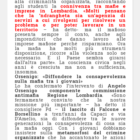
alla criminalità organizzata, raccontando
agli studenti la
connivenza tra mafie e
imprese in Lombardia. «Molti pensano
che la ‘ndrangheta sia un’agenzia di
servizi a cui rivolgersi per risolvere un
problema o per poter lavorare in un
territorio
– ha detto- ma il mafioso
presenta sempre il conto, anche agli
imprenditori che danno lavoro alle
imprese mafiose perché risparmiano. Ora
la mafia ha molti più strumenti
disposizione, ricorre alla violenza solo se
necessario. E il Paese sembra girarsi
dall’altra parte». La coscienza civica negli
anni è cresciuta ma non a sufficienza,
insomma.
Orsenigo: «Diffondere la consapevolezza
sulla mafia tra i giovani»
Lo ha confermato l’intervento di
Angelo
Orsenigo componente commissione
antimafia Regione Lombardia
. «Sono
fermamente convinto che la nostra
missione più importante – ha detto il
consigliere Pd –
il lascito di Falcone e
Borsellino
a trent’anni da Capaci e via
D’Amelio, sia di diffondere tra le nuove
generazioni la consapevolezza di cosa sia
la mafia oggi. Con i giovani dobbiamo
insistere sulla
metamorfosi del crimine
organizzato
che ha accantonato le azioni