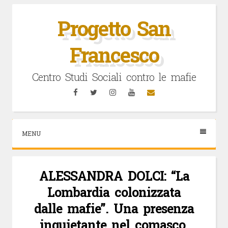
Vai
al
Progetto San
contenuto
Francesco
Centro Studi Sociali contro le mafie
Facebook
Twitter
Instagram
YouTube
Email
MENU
ALESSANDRA DOLCI: “La
Lombardia colonizzata
dalle mafie”. Una presenza
inquietante nel comasco.