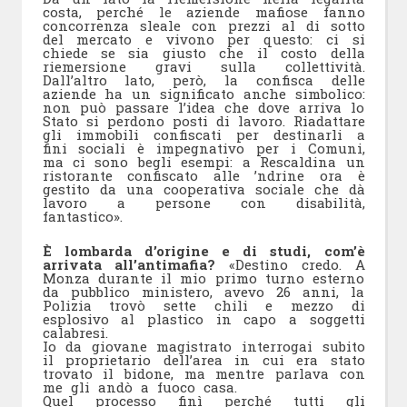
costa, perché le aziende mafiose fanno
concorrenza sleale con prezzi al di sotto
del mercato e vivono per questo: ci si
chiede se sia giusto che il costo della
riemersione gravi sulla collettività.
Dall’altro lato, però, la confisca delle
aziende ha un significato anche simbolico:
non può passare l’idea che dove arriva lo
Stato si perdono posti di lavoro. Riadattare
gli immobili confiscati per destinarli a
fini sociali è impegnativo per i Comuni,
ma ci sono begli esempi: a Rescaldina un
ristorante confiscato alle ’ndrine ora è
gestito da una cooperativa sociale che dà
lavoro a persone con disabilità,
fantastico».
È lombarda d’origine e di studi, com’è
arrivata all’antimafia?
«Destino credo. A
Monza durante il mio primo turno esterno
da pubblico ministero, avevo 26 anni, la
Polizia trovò sette chili e mezzo di
esplosivo al plastico in capo a soggetti
calabresi.
Io da giovane magistrato interrogai subito
il proprietario dell’area in cui era stato
trovato il bidone, ma mentre parlava con
me gli andò a fuoco casa.
Quel processo finì perché tutti gli