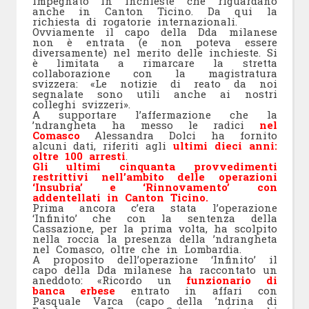
impegnato in inchieste che riguardano
anche in Canton Ticino. Da qui la
richiesta di rogatorie internazionali.
Ovviamente il capo della Dda milanese
non è entrata (e non poteva essere
diversamente) nel merito delle inchieste. Si
è limitata a rimarcare la stretta
collaborazione con la magistratura
svizzera: «Le notizie di reato da noi
segnalate sono utili anche ai nostri
colleghi svizzeri».
A supportare l’affermazione che la
’ndrangheta ha messo le radici
nel
Comasco
Alessandra Dolci ha fornito
alcuni dati, riferiti agli
ultimi dieci anni:
oltre 100 arresti
.
Gli ultimi cinquanta provvedimenti
restrittivi nell’ambito delle operazioni
‘Insubria’ e ‘Rinnovamento’ con
addentellati in Canton Ticino.
Prima ancora c’era stata l’operazione
‘Infinito’ che con la sentenza della
Cassazione, per la prima volta, ha scolpito
nella roccia la presenza della ’ndrangheta
nel Comasco, oltre che in Lombardia.
A proposito dell’operazione ‘Infinito’ il
capo della Dda milanese ha raccontato un
aneddoto: «Ricordo un
funzionario di
banca erbese
entrato in affari con
Pasquale Varca (capo della ’ndrina di