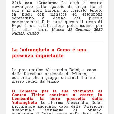
2016 con «Crociata
»: la città è centro
nevralgico dello spaccio di droga tra il
sud e il nord Europa, un mercato tenuto
in piedi con minacce ed estorsioni
soprattutto a danno dei piccoli
commercianti. E in tutto questo il treno di
Expò è un catalizzatore potentissimo per
la mafia. Laura Mosca
31 Gennaio 2020
PRIMA COMO
La ‘ndrangheta a Como é una
presenza inquietante
La procuratrice Alessandra Dolci, a capo
della Direzione antimafia di Milano,
conferma che i gruppi criminali hanno
messo radici da tempo
Il Comasco per la sua vicinanza al
Canton Ticino continua a essere in
Lombardia la terra prescelta dalla
’ndrangheta
. Lo afferma Alessandra Dolci,
procuratore aggiunto, capo della Direzione
distrettuale antimafia di Milano,
magistrato di lungo corso nella lotta alla