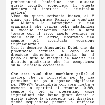
professionisti borderline che aiutano
questo modello economico. In questa
devianza si inserisce la criminalità
mafiosa”
Vista da questa scrivania bianca, al V
piano del labirintico Palazzo di giustizia
di Milano, la ’ndrangheta è una
criminalità che cambia pelle adattandosi
al modello economico, pronta a farsi
trovare con il sacco aperto ovunque ci
siano soldi in arrivo, mostrando una
sempre più accentuata vocazione
imprenditoriale.
Così la descrive
Alessandra Dolci
, che, da
procuratore aggiunto, a capo della
direzione distrettuale antimafia, ha il
polso di tutte le indagini in materia nel
distretto giudiziario che ha competenza
sulla Lombardia occidentale.
Che cosa vuol dire cambiare pelle?
«I
mafiosi, che in Lombardia per la mia
percezione un po’ a spanne significano
per l’80-90% ’ndrangheta con cosa nostra e
camorra a spartirsi il restante 10-20%,
sempre di più si presentano come
imprenditori che fanno girare denaro e
questo riduce la percezione del disvalore:
finché sequestrano persone o trafficano