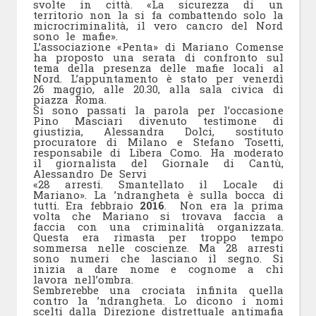
svolte in città.
«La sicurezza di un
territorio non la si fa combattendo solo la
microcriminalità, il vero cancro del Nord
sono le mafie».
L’associazione «Penta» di Mariano Comense
ha proposto una serata di confronto sul
tema della presenza delle mafie locali al
Nord. L’appuntamento è stato per venerdì
26 maggio, alle 20.30, alla sala civica di
piazza Roma.
Si sono passati la parola per l’occasione
Pino Masciari divenuto testimone di
giustizia, Alessandra Dolci, sostituto
procuratore di Milano e Stefano Tosetti,
responsabile di Libera Como. Ha moderato
il giornalista del Giornale di Cantù,
Alessandro De Servi
«28 arresti. Smantellato il Locale di
Mariano». La ’ndrangheta è sulla bocca di
tutti. Era febbraio
2016
. Non era la prima
volta che Mariano si trovava faccia a
faccia con una criminalità organizzata.
Questa era rimasta per troppo tempo
sommersa nelle coscienze. Ma 28 arresti
sono numeri che lasciano il segno. Si
inizia a dare nome e cognome a chi
lavora nell’ombra.
Sembrerebbe una crociata infinita quella
contro la ’ndrangheta. Lo dicono i nomi
scelti dalla Direzione distrettuale antimafia