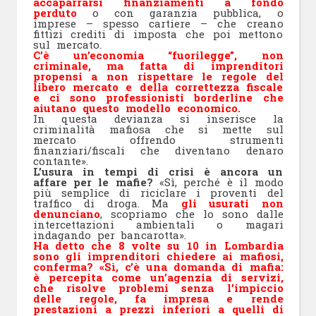
accaparrarsi finanziamenti a fondo
perduto
o con garanzia pubblica, o
imprese – spesso cartiere – che creano
fittizi crediti di imposta che poi mettono
sul mercato.
C’è un’economia “fuorilegge”, non
criminale, ma fatta di
imprenditori
propensi a non rispettare le regole del
libero mercato e della correttezza fiscale
e ci sono professionisti borderline che
aiutano questo modello economico.
In questa devianza si inserisce la
criminalità mafiosa che si mette sul
mercato offrendo strumenti
finanziari/fiscali che diventano denaro
contante».
L’usura in tempi di crisi è ancora un
affare per le mafie?
«Sì, perché è il modo
più semplice di riciclare i proventi del
traffico di droga. Ma
gli usurati non
denunciano
, scopriamo che lo sono dalle
intercettazioni ambientali o magari
indagando per bancarotta».
Ha detto che 8 volte su 10 in Lombardia
sono gli imprenditori chiedere ai mafiosi,
conferma? «Sì, c’è una domanda di mafia:
è percepita come un’agenzia di servizi,
che risolve problemi senza l’impiccio
delle regole, fa impresa e rende
prestazioni a prezzi inferiori a quelli di