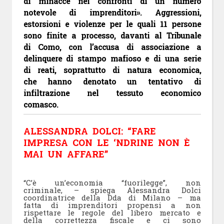
di minacce nei confronti di un numero
notevole di imprenditori». Aggressioni,
estorsioni e violenze per le quali 11 persone
sono finite a processo, davanti al Tribunale
di Como, con l’accusa di associazione a
delinquere di stampo mafioso e di una serie
di reati, soprattutto di natura economica,
che hanno denotato un tentativo di
infiltrazione nel tessuto economico
comasco.
ALESSANDRA DOLCI: “FARE
IMPRESA CON LE ‘NDRINE NON È
MAI UN AFFARE”
“C’è un’economia “fuorilegge”, non
criminale, – spiega Alessandra Dolci
coordinatrice della Dda di Milano – ma
fatta di imprenditori propensi a non
rispettare le regole del libero mercato e
della correttezza fiscale e ci sono