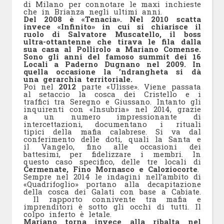
di Milano per connotare le maxi inchieste
che in Brianza negli ultimi anni.
Del 2008 è «Tenacia». Nel 2010 scatta
invece «Infinito» in cui si chiarisce il
ruolo di Salvatore Muscatello, il boss
ultra-ottantenne che tirava le fila dalla
sua casa al Pollirolo a Mariano Comense.
Sono gli anni del famoso summit dei 16
Locali a Paderno Dugnano nel 2009. In
quella occasione la ’ndrangheta si dà
una gerarchia territoriale.
Poi nel
2012
parte «Ulisse». Viene passata
al setaccio la cosca dei Cristello e i
traffici tra Seregno e Giussano. Intanto gli
inquirenti con «Insubria» nel 2014, grazie
a un numero impressionante di
intercettazioni, documentano i rituali
tipici della mafia calabrese. Si va dal
conferimento delle doti, quali la Santa e
il Vangelo, fino alle occasioni dei
battesimi, per fidelizzare i membri. In
questo caso specifico, delle tre locali di
Cermenate, Fino Mornasco e Caloziocorte
.
Sempre nel 2014 le indagini nell’ambito di
«Quadrifoglio» portano alla decapitazione
della cosca dei Galati con base a Cabiate.
Il rapporto connivente tra mafia e
imprenditori è sotto gli occhi di tutti. Il
colpo inferto è letale.
Mariano torna invece alla ribalta nel