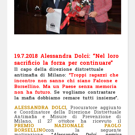
19.7.2018 Alessandra Dolci: “Nel loro
sacrificio la forza per continuare”
Il capo della direzione distrettuale
antimafia di Milano:
“Troppi ragazzi che
incontro non sanno chi siano Falcone e
Borsellino. Ma un Paese senza memoria
non ha futuro.
Se vogliamo contrastare
la mafia dobbiamo remare tutti insieme”.
ALESSANDRA DOLCI
, Procuratore aggiunto
e Coordinatore della Direzione Distrettuale
Antimafia e Misure di Prevenzione di
Milano, il 27 ottobre ha ricevuto il
PREMIO NAZIONALE PAOLO
BORSELLINO
con la seguente
motivazione:
“
Alessandra Dolci,
nemica