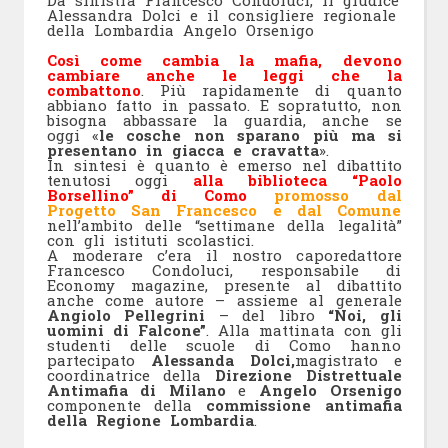
Alessandra Dolci e il consigliere regionale
della Lombardia Angelo Orsenigo
Così come cambia la mafia, devono
cambiare anche le leggi che la
combattono
. Più rapidamente di quanto
abbiano fatto in passato. E sopratutto, non
bisogna abbassare la guardia, anche se
oggi «
le cosche non sparano più ma si
presentano in giacca e cravatta
».
In sintesi è quanto è emerso nel dibattito
tenutosi oggi
alla biblioteca “Paolo
Borsellino” di Como
promosso dal
Progetto San Francesco e dal Comune
nell’ambito delle “settimane della legalità”
con gli istituti scolastici.
A moderare c’era il nostro caporedattore
Francesco Condoluci, responsabile di
Economy magazine, presente al dibattito
anche come autore – assieme al generale
Angiolo Pellegrini
– del libro
“Noi, gli
uomini di Falcone”
. Alla mattinata con gli
studenti delle scuole di Como hanno
partecipato
Alessanda Dolci,
magistrato e
coordinatrice della
Direzione Distrettuale
Antimafia di Milano
e
Angelo Orsenigo
componente della
commissione antimafia
della Regione Lombardia
.