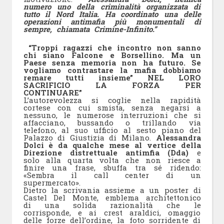
numero uno della criminalità organizzata di
tutto il Nord Italia. Ha coordinato una delle
operazioni antimafia più monumentali di
sempre, chiamata Crimine-Infinito.”
“Troppi ragazzi che incontro non sanno
chi siano Falcone e Borsellino. Ma un
Paese senza memoria non ha futuro. Se
vogliamo contrastare la mafia dobbiamo
remare tutti insieme”
NEL LORO
SACRIFICIO LA FORZA PER
CONTINUARE”
L’autorevolezza si coglie nella rapidità
cortese con cui smista, senza negarsi a
nessuno, le numerose interruzioni che si
affacciano, bussando o trillando via
telefono, al suo ufficio al sesto piano del
Palazzo di Giustizia di Milano.
Alessandra
Dolci è da qualche mese al vertice della
Direzione distrettuale antimfia (Dda)
e
solo alla quarta volta che non riesce a
finire una frase, sbuffa tra sé ridendo:
«Sembra il call center di un
supermercato».
Dietro la scrivania assieme a un poster di
Castel Del Monte, emblema architettonico
di una solida razionalità che le
corrisponde, e ai crest araldici, omaggio
delle forze dell’ordine, la foto sorridente di