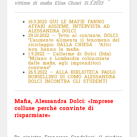
vittime di mafia Elisa Chiari 31.3.2023
16.3.2023 QUI LE MAFIE FANNO
AFFARI ASSIEME. INTERVISTA AD
ALESSANDRA DOLCI
29.10.2022 – Tetto al contante, DOLCI:
“L’aumento alimenta il fenomeno del
riciclaggio. DALLA CHIESA : “Altri
non hanno la mafia.
1.9.2022 – L’allarme di Dolci (Dda):
“Milano e Lombardia colonizzata
dalle mafie, agli imprenditori
conviene”
26.5.2022 – ALLA BIBLIOTECA PAOLO
BORSELLINO DI COMO ALESSANDRA
DOLCI INCONTRA GLI STUDENTI
Mafia, Alessandra Dolci: «Imprese
colluse perchè convinte di
risparmiare»
Da sinistra Francesco Condoluci, il giudice