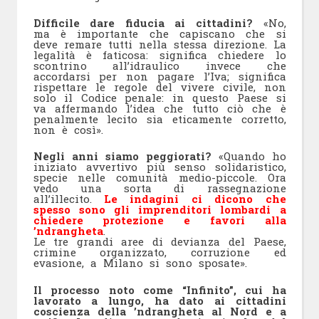
Difficile dare fiducia ai cittadini?
«No,
ma è importante che capiscano che si
deve remare tutti nella stessa direzione. La
legalità è faticosa: significa chiedere lo
scontrino all’idraulico invece che
accordarsi per non pagare l’Iva; significa
rispettare le regole del vivere civile, non
solo il Codice penale: in questo Paese si
va affermando l’idea che tutto ciò che è
penalmente lecito sia eticamente corretto,
non è così».
Negli anni siamo peggiorati?
«Quando ho
iniziato avvertivo più senso solidaristico,
specie nelle comunità medio-piccole. Ora
vedo una sorta di rassegnazione
all’illecito.
Le indagini ci dicono che
spesso sono gli imprenditori lombardi a
chiedere protezione e favori alla
’ndrangheta
.
Le tre grandi aree di devianza del Paese,
crimine organizzato, corruzione ed
evasione, a Milano si sono sposate».
Il processo noto come “Infinito”, cui ha
lavorato a lungo, ha dato ai cittadini
coscienza della ’ndrangheta al Nord e a