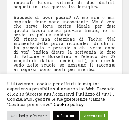
imputati furono vittima di due distinti
agguati in una guerra tra famiglie».
Succede di aver paura?
«A me non è mai
capitato, forse sono incosciente. Ma è vero
che serve forte carica ideale per fare
questo lavoro senza provare timore, io mi
sento un po’ un soldato.
Mi ripeto una citazione di Tacito: “Nel
momento della prova ricordatevi di chi vi
ha preceduto e pensate a chi verrà dopo
di voi” (indica dietro la scrivania la foto
di Falcone e Borsellino e l’elenco dei 27
magistrati italiani uccisi, ndr), per questo
vado nelle scuole: se nessuno li racconta
ai ragazzi, sono morti per niente».
Ha figli?
«No, ma penso ai figli degli
Utilizziamo i cookie per offrirti la miglior
altri: un Paese senza memoria non ha
futuro».
esperienza possibile sul nostro sito Web. Facendo
click su “Accetta tutti”,consenti l'utilizzo di tutti i
Cookie. Puoi gestire le tue preferenze tramite
Milano è l’unica Dda che abbia visto fin
qui due donne avvicendarsi al vertice, è
"Gestisci preferenze".
Cookie policy
stato complicato prendere il posto di
una personalità forte e conosciuta come
Gestisci preferenze
Rifiuta tutti
Accetta tutti
Ilda Boccassini?
«Sono legata a Ilda
Boccassini da grande stima e amicizia,
abbiamo vissuto anni di magnifica