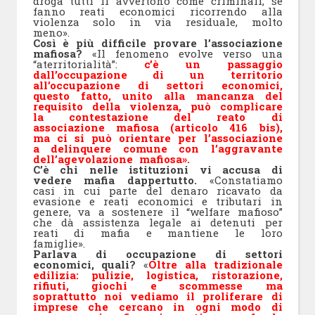
droga tutti li avvertono come criminali, se
fanno reati economici ricorrendo alla
violenza solo in via residuale, molto
meno».
Così è più difficile provare l’associazione
mafiosa?
«Il fenomeno evolve verso una
“aterritorialità”:
c’è un passaggio
dall’occupazione di un territorio
all’occupazione di settori economici,
questo fatto, unito alla mancanza del
requisito della violenza, può complicare
la contestazione del reato di
associazione mafiosa (articolo 416 bis),
ma ci si può orientare per l’associazione
a delinquere comune con l’aggravante
dell’agevolazione mafiosa».
C’è chi nelle istituzioni vi accusa di
vedere mafia dappertutto.
«Constatiamo
casi in cui parte del denaro ricavato da
evasione e reati economici e tributari in
genere, va a sostenere il “welfare mafioso”
che dà assistenza legale ai detenuti per
reati di mafia e mantiene le loro
famiglie».
Parlava di occupazione di settori
economici, quali?
«
Oltre alla tradizionale
edilizia: pulizie, logistica, ristorazione,
rifiuti, giochi e scommesse ma
soprattutto noi vediamo il proliferare di
imprese che cercano in ogni modo di