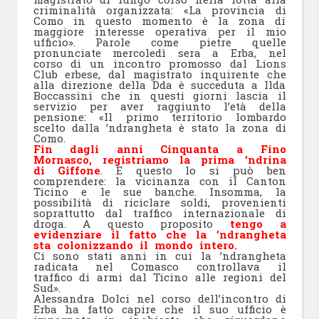
criminalità organizzata: «La provincia di
Como in questo momento è la zona di
maggiore interesse operativa per il mio
ufficio». Parole come pietre quelle
pronunciate mercoledì sera a Erba, nel
corso di un incontro promosso dal Lions
Club erbese, dal magistrato inquirente che
alla direzione della Dda è succeduta a Ilda
Boccassini che in questi giorni lascia il
servizio per aver raggiunto l’età della
pensione: «Il primo territorio lombardo
scelto dalla ’ndrangheta è stato la zona di
Como.
Fin dagli anni Cinquanta a Fino
Mornasco, registriamo la prima ’ndrina
di Giffone
. E questo lo si può ben
comprendere: la vicinanza con il Canton
Ticino e le sue banche. Insomma, la
possibilità di riciclare soldi, provenienti
soprattutto dal traffico internazionale di
droga. A questo proposito
tengo a
evidenziare il fatto che la ’ndrangheta
sta colonizzando il mondo intero.
Ci sono stati anni in cui la ’ndrangheta
radicata nel Comasco controllava il
traffico di armi dal Ticino alle regioni del
Sud».
Alessandra Dolci nel corso dell’incontro di
Erba ha fatto capire che il suo ufficio è