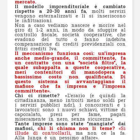
mercato.
Il modello imprenditoriale è cambiato
rispetto a 20-30 anni fa
, molti servizi
vengono esternalizzati e lì si inseriscono
le infiltrazioni.
Non a caso vediamo nascere e morire nel
giro di 1-2 anni, in modo da sfuggire al
controllo fiscale, società cooperative, che
evadono del tutto o fanno indebita
compensazione di crediti previdenziali con
fittizi crediti Iva.
Il meccanismo funziona così: un’impresa
anche medio-grande, il committente, fa
un contratto con una “società filtro”, la
quale subappalta a queste cooperative,
meri contenitori di manodopera a
bassissimo costo non qualificata. Di
questo sistema si avvantaggiano il
mafioso che fa impresa e l’impresa
committente».
Chi ci rimette?
«L’erario (e quindi la
cittadinanza, meno introiti meno soldi per
i servizi pubblici ndr.), i concorrenti e i
lavoratori: sono i nuovi schiavi, vittime di
caporalato, presi per fame, pagati
miseramente in nero, senza sicurezza».
Tante imprese sono state “mangiate” dai
mafiosi,
chi li chiama non li teme?
«Si
illude di controllarli,
ma non ce la fa.
Alla lunga è un pessimo affare».