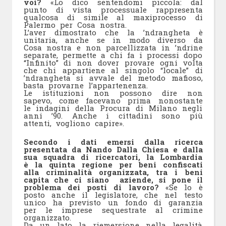
voi?
«Lo dico sentendomi piccola: dal
punto di vista processuale rappresenta
qualcosa di simile al maxiprocesso di
Palermo per Cosa nostra.
L’aver dimostrato che la ’ndrangheta è
unitaria, anche se in modo diverso da
Cosa nostra e non parcellizzata in ’ndrine
separate, permette a chi fa i processi dopo
“Infinito” di non dover provare ogni volta
che chi appartiene al singolo “locale” di
’ndrangheta si avvale del metodo mafioso,
basta provarne l’appartenenza.
Le istituzioni non possono dire non
sapevo, come facevano prima nonostante
le indagini della Procura di Milano negli
anni ’90. Anche i cittadini sono più
attenti, vogliono capire».
Secondo i dati emersi dalla ricerca
presentata da Nando Dalla Chiesa e dalla
sua squadra di ricercatori, la Lombardia
è la quinta regione per beni confiscati
alla criminalità organizzata, tra i beni
capita che ci siano aziende, si pone il
problema dei posti di lavoro?
«Se lo è
posto anche il legislatore, che nel testo
unico ha previsto un fondo di garanzia
per le imprese sequestrate al crimine
organizzato.
Da un lato la riemersione nella legalità