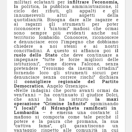
militari eclatanti per
infiltrare l’economia,
l
a politica, la pubblica amministrazione, il
ciclo dei rifiuti, gli appalti e gli
innumerevoli altri aspetti della
quotidianità. Bisogna dare alle ragazze e
ai ragazzi gli strumenti per poter
riconoscere i “sintomi” mafiosi che ormai
sono sempre più evidenti anche sul
territorio lombardo. Conoscere, riconoscere
e denunciare: ecco l’impegno che dobbiamo
chiedere a noi stessi e ai nostri
concittadini. A questo si affianca poi
il
ruolo dello Stato
che deve continuare a
impegnare “tutte le forze migliori delle
istituzioni”, come diceva Falcone, senza
pretendere “l’eroismo da inermi cittadini”
fornendo loro gli strumenti sicuri per
denunciare senza correre rischi” dichiara
il
consigliere regionale del Partito
Democratico
, Angelo Orsenigo».
«Nelle indagini che porto avanti ormai da
vent’anni – ha continuato il giudice Dolci,
che anni ha ha istruito
la maxi
operazione “Crimine Infinito”
sgominando
“i locali” di Ndrangheta ramificati in
Lombardia
– è emersa una costante: il
mafioso si comporta come tale perché il
potere e la paura che promana, la sua
“cattiva fama”, gli garantiscono un
vantaggio rispetto alle comunità in cui