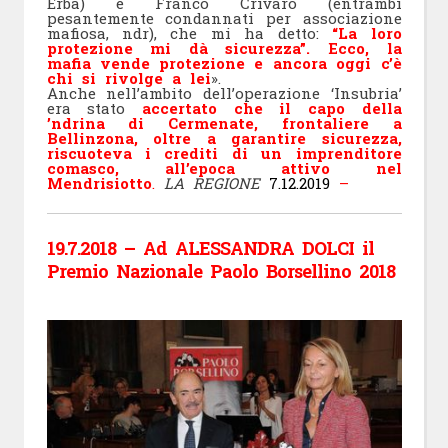
Erba) e Franco Crivaro (entrambi
pesantemente condannati per associazione
mafiosa, ndr), che mi ha detto:
“La loro
protezione mi dà sicurezza”.
Ecco, la
mafia vende protezione e ancora oggi c’è
chi si rivolge a lei
».
Anche nell’ambito dell’operazione ‘Insubria’
era stato
accertato che il capo della
’ndrina di Cermenate, frontaliere a
Bellinzona, oltre a garantire sicurezza,
riscuoteva i crediti di un imprenditore
comasco, all’epoca attivo nel
Mendrisiotto
.
LA REGIONE
7.12.2019
–
19.7.2018 – Ad ALESSANDRA DOLCI il
Premio Nazionale Paolo Borsellino 2018