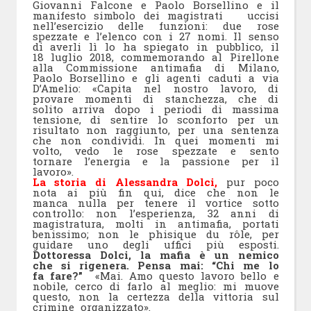
Giovanni Falcone e Paolo Borsellino e il
manifesto simbolo dei magistrati uccisi
nell’esercizio delle funzioni: due rose
spezzate e l’elenco con i 27 nomi. Il senso
di averli lì lo ha spiegato in pubblico, il
18 luglio 2018, commemorando al Pirellone
alla Commissione antimafia di Milano,
Paolo Borsellino e gli agenti caduti a via
D’Amelio: «Capita nel nostro lavoro, di
provare momenti di stanchezza, che di
solito arriva dopo i periodi di massima
tensione, di sentire lo sconforto per un
risultato non raggiunto, per una sentenza
che non condividi. In quei momenti mi
volto, vedo le rose spezzate e sento
tornare l’energia e la passione per il
lavoro».
La storia di Alessandra Dolci,
pur poco
nota ai più fin qui, dice che non le
manca nulla per tenere il vortice sotto
controllo: non l’esperienza, 32 anni di
magistratura, molti in antimafia, portati
benissimo; non le phisique du rôle, per
guidare uno degli uffici più esposti.
Dottoressa Dolci, la mafia è un nemico
che si rigenera. Pensa mai: “Chi me lo
fa fare?”
«Mai. Amo questo lavoro bello e
nobile, cerco di farlo al meglio: mi muove
questo, non la certezza della vittoria sul
crimine organizzato».