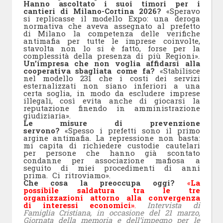
Hanno ascoltato i suoi timori per i
cantieri di Milano-Cortina 2026?
«Speravo
si replicasse il modello Expo: una deroga
normativa che aveva assegnato al prefetto
di Milano la competenza delle verifiche
antimafia per tutte le imprese coinvolte,
stavolta non lo si è fatto, forse per la
complessità della presenza di più Regioni».
Un’impresa che non voglia affidarsi alla
cooperativa sbagliata come fa?
«Stabilisce
nel modello 231 che i costi dei servizi
esternalizzati non siano inferiori a una
certa soglia, in modo da escludere imprese
illegali, così evita anche di giocarsi la
reputazione finendo in amministrazione
giudiziaria».
Le misure di prevenzione
servono?
«Spesso i prefetti sono il primo
argine antimafia. La repressione non basta:
mi capita di richiedere custodie cautelari
per persone che hanno già scontato
condanne per associazione mafiosa a
seguito di miei procedimenti di anni
prima. Ci ritroviamo».
Che cosa la preoccupa oggi?
«
La
possibile saldatura tra le tre
organizzazioni attorno alla convergenza
di interessi economici»
.
Intervista di
Famiglia Cristiana, in occasione del 21 marzo,
Giornata della memoria e dell’impegno per le