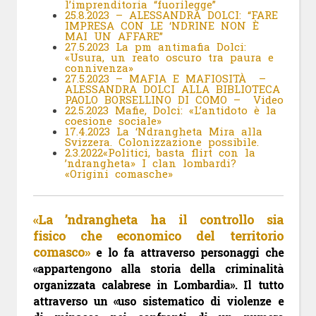
l’imprenditoria “fuorilegge”
25.8.2023 – ALESSANDRA DOLCI: “FARE
IMPRESA CON LE ‘NDRINE NON È
MAI UN AFFARE”
27.5.2023 La pm antimafia Dolci:
«Usura, un reato oscuro tra paura e
connivenza»
27.5.2023 – MAFIA E MAFIOSITÀ –
ALESSANDRA DOLCI ALLA BIBLIOTECA
PAOLO BORSELLINO DI COMO – Video
22.5.2023 Mafie, Dolci: «L’antidoto è la
coesione sociale»
17.4.2023 La ‘Ndrangheta Mira alla
Svizzera. Colonizzazione possibile.
2.3.2022«Politici, basta flirt con la
’ndrangheta» I clan lombardi?
«Origini comasche»
«La ’ndrangheta ha il controllo sia
fisico che economico del territorio
comasco»
e lo fa attraverso personaggi che
«appartengono alla storia della criminalità
organizzata calabrese in Lombardia». Il tutto
attraverso un «uso sistematico di violenze e