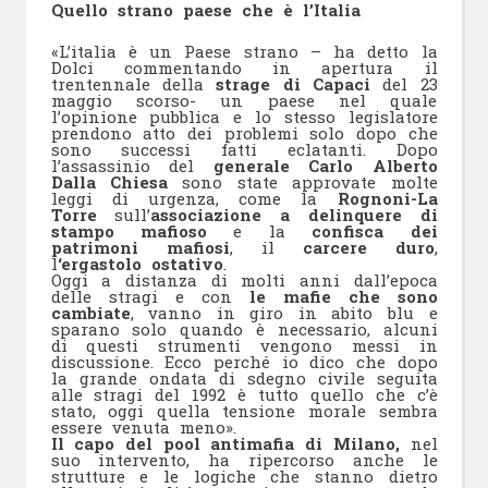
Quello strano paese che è l’Italia
«L’italia è un Paese strano – ha detto la
Dolci commentando in apertura il
trentennale della
strage di Capaci
del 23
maggio scorso- un paese nel quale
l’opinione pubblica e lo stesso legislatore
prendono atto dei problemi solo dopo che
sono successi fatti eclatanti. Dopo
l’assassinio del
generale Carlo Alberto
Dalla Chiesa
sono state approvate molte
leggi di urgenza, come la
Rognoni-La
Torre
sull’
associazione a delinquere di
stampo mafioso
e la
confisca dei
patrimoni mafiosi
, il
carcere duro
,
l
‘ergastolo ostativo
.
Oggi a distanza di molti anni dall’epoca
delle stragi e con
le mafie che sono
cambiate
, vanno in giro in abito blu e
sparano solo quando è necessario, alcuni
di questi strumenti vengono messi in
discussione. Ecco perché io dico che dopo
la grande ondata di sdegno civile seguita
alle stragi del 1992 è tutto quello che c’è
stato, oggi quella tensione morale sembra
essere venuta meno».
Il capo del pool antimafia di Milano,
nel
suo intervento, ha ripercorso anche le
strutture e le logiche che stanno dietro